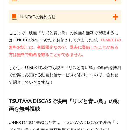
U-NEXTの解約方法
ここまで、映画『リズと青い鳥』の動画を無料で視聴するに
はU-NEXTがおすすめだとお伝えしてきましたが、
U-NEXTの
無料お試しは、初回限定なので、過去に登録したことがある
方は無料で動画を観ることができません。
しかし、U-NEXT以外でも映画『リズと青い鳥』の動画を無料
でお楽しみ頂ける動画配信サービスがありますので、合わせ
て紹介していきますね！
TSUTAYA DISCASで映画『リズと青い鳥』の動
画を無料視聴
U-NEXTに既に登録した方は、TSUTAYA DISCASで映画『リ
ズと青い鳥』の動画を無料視聴するのがおすすめです！