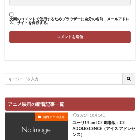
次回のコメントで使用するためブラウザーに自分の名前、メールアドレ
ス、サイトを保存する。
アニメ映画の新着記事一覧
2021年10月14日
国内アニメ映画
ユーリ!!! on ICE 劇場版 : ICE
ADOLESCENCE（アイス アドレセ
ンス）