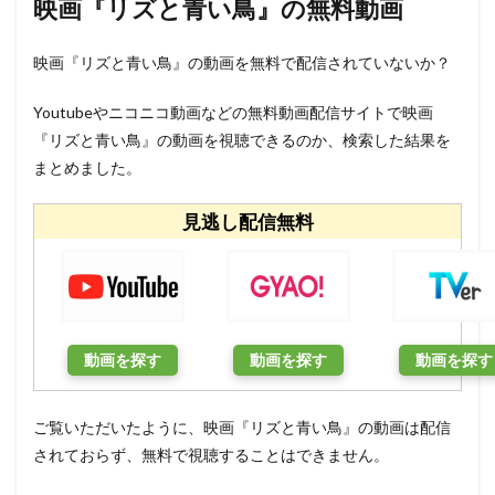
映画『リズと青い鳥』の無料動画
映画『リズと青い鳥』の動画を無料で配信されていないか？
Youtubeやニコニコ動画などの無料動画配信サイトで映画
『リズと青い鳥』の動画を視聴できるのか、検索した結果を
まとめました。
見逃し配信無料
動画を探す
動画を探す
動画を探す
ご覧いただいたように、映画『リズと青い鳥』の動画は配信
されておらず、無料で視聴することはできません。