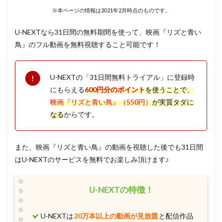
※本ページの情報は2021年2月時点のものです。
U-NEXTなら31日間の無料期間を使って、映画『リズと青い
鳥』のフル動画を無料視聴すること可能です！
U-NEXTの「31日間無料トライアル」に登録時
にもらえる
600円分のポイント
を使うことで、
映画『リズと青い鳥』（550円）
が実質タダに
なる
からです。
また、映画『リズと青い鳥』の動画を視聴した後でも31日間
はU-NEXTのサービスを無料でお楽しみ頂けます♪
U-NEXTの特徴！
U-NEXTは
20万本以上の動画が見放題
と配信作品