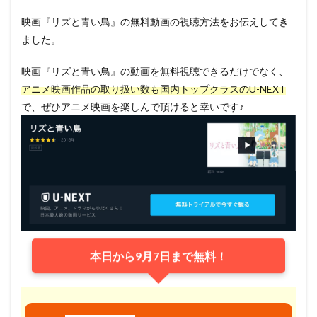
映画『リズと青い鳥』の無料動画の視聴方法をお伝えしてき
ました。
映画『リズと青い鳥』の動画を無料視聴できるだけでなく、
アニメ映画作品の取り扱い数も国内トップクラスのU-NEXT
で、ぜひアニメ映画を楽しんで頂けると幸いです♪
本日から9月7日まで無料！