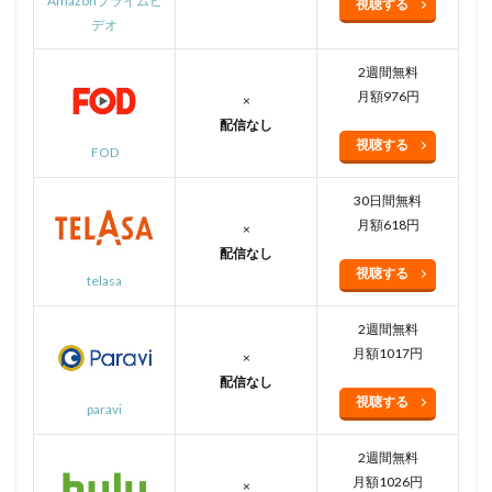
Amazonプライムビ
視聴する
デオ
2週間無料
月額976円
×
配信なし
視聴する
FOD
30日間無料
月額618円
×
配信なし
視聴する
telasa
2週間無料
月額1017円
×
配信なし
視聴する
paravi
2週間無料
月額1026円
×