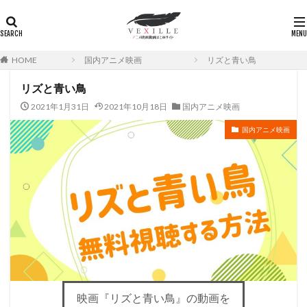
HOME
国内アニメ映画
リズと青い鳥
リズと青い鳥
2021年1月31日
2021年10月18日
国内アニメ映画
国内アニメ映画
映画『リズと青い鳥』の動画を