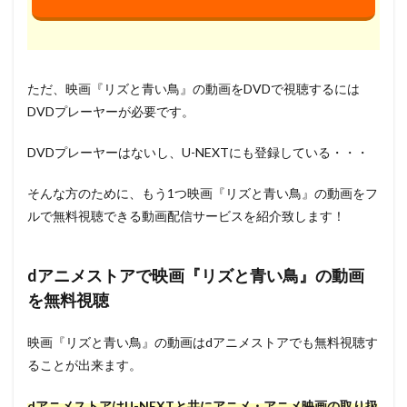
ただ、映画『リズと青い鳥』の動画をDVDで視聴するには
DVDプレーヤーが必要です。
DVDプレーヤーはないし、U-NEXTにも登録している・・・
そんな方のために、もう1つ映画『リズと青い鳥』の動画をフ
ルで無料視聴できる動画配信サービスを紹介致します！
dアニメストアで映画『リズと青い鳥』の動画
を無料視聴
映画『リズと青い鳥』の動画はdアニメストアでも無料視聴す
ることが出来ます。
dアニメストアはU-NEXTと共にアニメ・アニメ映画の取り扱