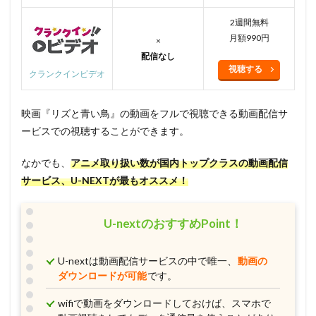
2週間無料
月額990円
×
配信なし
視聴する
クランクインビデオ
映画『リズと青い鳥』の動画をフルで視聴できる動画配信サ
ービスでの視聴することができます。
なかでも、
アニメ取り扱い数が国内トップクラスの動画配信
サービス、U-NEXTが最もオススメ！
U-nextのおすすめPoint！
U-nextは動画配信サービスの中で唯一、
動画の
ダウンロードが可能
です。
wifiで動画をダウンロードしておけば、スマホで