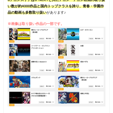
い数が約4000作品と国内トップクラスを誇り、青春・学園作
品の動画も多数取り扱い
があります♪
※画像は取り扱い作品の一部です。