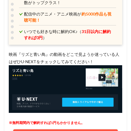
数がトップクラス！
配信中のアニメ・アニメ映画が
約5000作品も視
聴可能！
いつでも好きな時に解約OK♪（
31日以内に解約
すれば0円
）
映画『リズと青い鳥』の動画をどこで見ようか迷っている人
はぜひU-NEXTをチェックしてみてください！
※無料期間内で解約すれば1円もかかりません。