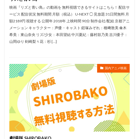
鈴木ほのか
鈴木みえ
鈴木みのり
鈴木やすし
映画『リズと青い鳥』の動画を 無料視聴できるサイトはこちら！ 配信サ
鈴木ヤスシ
金尾哲夫
鈴木信吾
鈴木健一
ービス 配信状況 無料期間 月額（税込） U-NEXT ◯ 見放題 31日間無料 月
額2189円 視聴する 公開年 2018年 上映時間 90分 制作会社/配給 京都アニ
鈴木健太郎
鈴木利正
鈴木勝美
鈴木千尋
メーション キャラクター：声優・キャスト 鎧塚みぞれ：種﨑敦美 傘木
鈴木富子
鈴木崚汰
鈴木敏夫
鈴木杏
希美：東山奈央 リズ/少女：本田望結 中川夏紀：藤村鼓乃美 吉川優子：
鈴木杏樹
金澤洪充
金子有希
野呂真愛
山岡ゆり 剣崎梨々花：杉 […]
野沢聡
野島健児
野島昭生
野島裕史
野川さくら
野末武志
野村信次
野村勝人
国内アニメ映画
野村周平
野村道子
野村須磨子
野水伊織
野沢那智
金子大地
野沢雅子
野田圭一
野田順子
野美紗子
野間口徹
金世俊
金丸淳一
金元寿子
金内吉男
金内喜久夫
金城武
赤羽根健治
赤星昇一郎
鈴木毬花
虫プロダクション
藤生聖子
藤田咲
藤田彩華
藤田春香
藤田淑子
藤田美歌子
藤田陽一
藤真秀
藤谷美紀
藪下泰司
虚淵玄
劇場版 SHIROBAKO