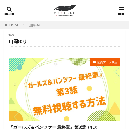
日本ヘラルド映画
日村勇紀
日笠陽子
新谷恵
日野佑美
日野未歩
日野由利加
日野聡
日高のり子
日高政光
日高里菜
日髙のり子
HOME
山岡ゆり
早川毅
早水リサ
早見沙織
新谷真弓
TAG
新藤乃里子
明石一
新名彩乃
斎藤桃子
山岡ゆり
斎藤楓子
斎藤歩
斎藤汰鷹
斎藤洋一郎
斎藤隆
斎藤龍音
斎賀みつき
斧アツシ
新井里美
新井陽次郎
新垣樽助
新田英人
国内アニメ映画
新妻聖子
新房昭之
新木優子
新津ちせ
新海クリエイティブ
新海誠
新生劇場版テニスの王子様製作委員会
新田恵海
新田明男
新田海統
新田真剣佑
明比正行
星光子
末澤慧
木村佳乃
木下浩之
木下直哉｜清丸悟
木下秀雄
木下隆行
木内 秀信
木内レイコ
木内秀信
木島隆一
『ガールズ＆パンツァー 最終章』第3話（4D）