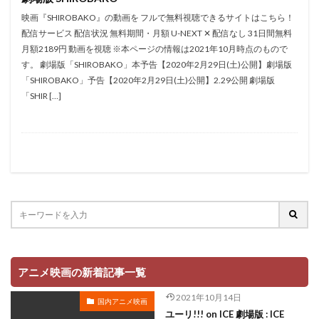
虹友美
藤森慎吾
蟹江栄二
行成とあ
映画『SHIROBAKO』の動画を フルで無料視聴できるサイトはこちら！
袴田吉彦
西井幸人
西位輝実
西健亮
配信サービス 配信状況 無料期間・月額 U-NEXT ✕ 配信なし 31日間無料
月額2189円 動画を視聴 ※本ページの情報は2021年10月時点のもので
西凛太朗
西前忠久
西原久美子
西垣俊作
す。 劇場版「SHIROBAKO」本予告【2020年2月29日(土)公開】劇場版
西墻由香
藤森雅也
藤東知夏
西尾健治
「SHIROBAKO」予告【2020年2月29日(土)公開】2.29公開 劇場版
「SHIR […]
藤咲あかね
藤井ゆきよ
藤井皓太
藤井美波
藤井隼
藤原啓治
藤原夏海
藤原祐規
藤原竜也
藤原紀香
藤原良二
藤原貴弘
藤城裕士
藤村鼓乃美
藤堂蓮紀
藤岡弘
藤木直人
藤木義勝
藤本譲
藤村俊二
藤村忠寿（北海道テレビ）
藤村有弘
藤村歩
藤村真優
藤村知可
西宏子
西尾夕香
赤坂泰彦
谷山紀章
諏訪ななか
諏訪彩花
諏訪部 順一
諏訪部順一
諸星すみれ
諸田和典
アニメ映画の新着記事一覧
講談社
谷原章介
谷口悟朗
谷口節
2021年10月14日
国内アニメ映画
谷山毅
谷川清美
角川春樹事務所
谷村美月
ユーリ!!! on ICE 劇場版 : ICE