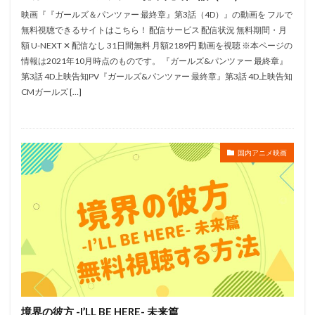
木崎文智
木戸衣吹
木本武宏（TKO）
映画『『ガールズ＆パンツァー 最終章』第3話（4D）』の動画を フルで
木村彩由実
朝倉あき
木村拓哉
木村昴
無料視聴できるサイトはこちら！ 配信サービス 配信状況 無料期間・月
額 U-NEXT ✕ 配信なし 31日間無料 月額2189円 動画を視聴 ※本ページの
木村珠莉
木村皐誠
木村美穂（阿佐ヶ谷姉妹）
情報は2021年10月時点のものです。 『ガールズ&パンツァー 最終章』
木村良平
木村雅史
木梨憲武
木藤聡子
第3話 4D上映告知PV『ガールズ&パンツァー 最終章』第3話 4D上映告知
木野日菜
末次美沙緒
朝倉栄介
朝井彩加
CMガールズ […]
星野充昭
曽我部和行
星野源
星野貴紀
映画「ガラスのうさぎ」製作委員会
国内アニメ映画
映画「日本沈没」製作委員会
映画はなかっぱプロジェクト
映画センター全国連絡会議
春名風花
春日萌花
春風亭柳橋
曽我町子
曽我部和恭
曽根洋介
朝丘雪路
最上嗣生
最上莉奈
有川博
有本欽隆
有村架純
有賀由樹子
有馬瑞香
望月久代
望月健一
望月智充
望田ひまり
犬山イヌコ
猪野学
岡崎能士
遠藤綾
道井悠
遠藤久美子
境界の彼方 -I’LL BE HERE- 未来篇