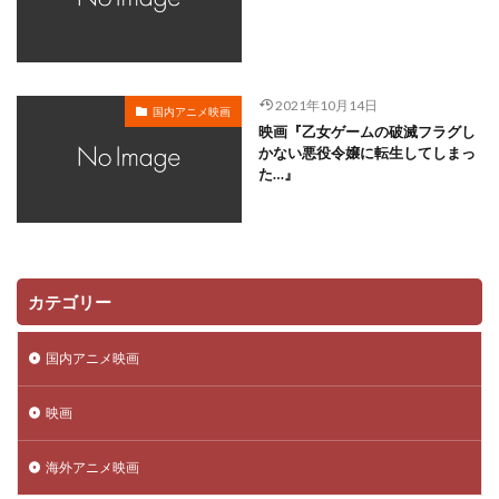
高橋知也
高橋美佳子
高橋美紀
高橋良輔
高橋英則
高橋英樹
高村和宏
高木美佑
高瀬右光
高宮俊介
香花
馬場充子
2021年10月14日
国内アニメ映画
馬場圭介
馬越嘉彦
駒田一
駒田航
映画『乙女ゲームの破滅フラグし
かない悪役令嬢に転生してしまっ
駒谷昌男
高乃麗
高坂宙
高坂希太郎
た…』
高垣彩陽
高山みなみ
高木渉
高山佳音里
高山文彦
高岡瓶々
高島忠夫
高島礼子
高島雅羅
高崎拓郎
高戸靖広
高月彩良
高木均
高木淳
高橋茂雄 (サバンナ)
高瀬泰幸
カテゴリー
香川照之
黒柳徹子
鹿賀丈史
麦人
麻上洋子
麻倉もも
麻実れい
麻生かほ里
国内アニメ映画
麻生久美子
麻生美代子
黄瀬和哉
黒木瞳
映画
黒木華
黒沢ともよ
鷲尾真知子
黒瀬ゆうこ
黒玉湯保存会
黒田崇矢
黒田昌郎
黒羽麻璃央
海外アニメ映画
齊藤真紀
齋藤彩夏
齋藤綾
龍田直樹