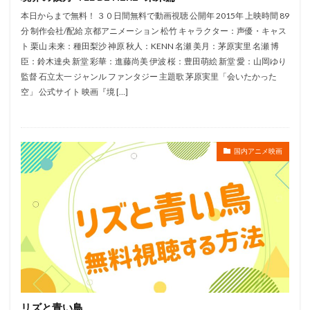
遠藤卓司
遠藤大智
遠藤広之
遠藤憲一
本日からまで無料！ ３０日間無料で動画視聴 公開年 2015年 上映時間 89
遠藤璃菜
遠藤章史
遠藤純
遠藤純一
分 制作会社/配給 京都アニメーション 松竹 キャラクター：声優・キャス
ト 栗山 未来：種田梨沙 神原 秋人：KENN 名瀬 美月：茅原実里 名瀬 博
郭智博
遊佐浩二
郷田ほづみ
郷里大輔
臣：鈴木達央 新堂 彩華：進藤尚美 伊波 桜：豊田萌絵 新堂 愛：山岡ゆり
酒井一圭
酒井美紀
酒井良太
醍醐虎汰朗
監督 石立太一 ジャンル ファンタジー 主題歌 茅原実里「会いたかった
醍醐貢正
里村洋
里見京子
重松花鳥
空」 公式サイト 映画『境 […]
重田敦司
遊戯王
進藤尚美
野中秀哲
近木裕哉
赤﨑千夏
越後屋コースケ
越田知明
国内アニメ映画
轟木一騎
辰巳努
辻本貴則
辻村真人
辻萬長
辻親八
辻谷耕史
込山順子
近石真介
進藤一宏
近藤信宏
近藤喜文
近藤好美
近藤孝行
近藤春菜
近藤隆
追光動画
速水奨
逢坂良太
逢葉まどか
進藤あまね
野々村真
野中藍
赤根和樹
鈴木れい子
金田アキ
金田明夫
金田朋子
釘宮理恵
鈴々舎馬風
鈴代紗弓
鈴木あきえ
リズと青い鳥