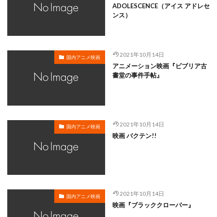
ADOLESCENCE（アイス アドレセ
谷省吾
谷育子
谷花音
豊口めぐみ
ンス）
豊崎愛生
豊永 利行
豊永利行
豊田萌絵
賀来賢人
赤司まり子
設楽統
角川映画
西尾大介
西村雅彦
西尾徳
西山宏太朗
2021年10月14日
国内アニメ映画
アニメーション映画『ビブリア古
西島秀俊
西川のりお
西明日香
西本りみ
書堂の事件手帖』
西村ちなみ
西村仁
西村智博
西村知道
西村純二
西沢信孝
角川ANIMATION
西片康人
西牧秀夫
西田光貴
西田尚美
2021年10月14日
西田敏行
西田望見
西谷亮
西野陽子
国内アニメ映画
映画 バクテン!!
西﨑彰司
西﨑義展
観世清和
鈴木梨央
鈴木清信
薬師丸ひろ子
高橋昌也
高松信司
高森奈津美
高橋 直純
高橋一生
高橋丈夫
高橋伸也
高橋克実
高橋大輔
高橋幸雄
2021年10月14日
国内アニメ映画
高橋広樹
高橋未奈美
高本めぐみ
高橋李依
映画『ブラッククローバー』
高橋沙織
高橋渉
高橋理恵子
高橋直純