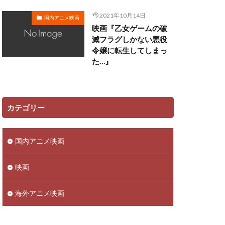
田ゆう子
2021年10月14日
国内アニメ映画
映画『乙女ゲームの破
リー
滅フラグしかない悪役
令嬢に転生してしまっ
ン
た…』
佳澄
一柳みる
ツ矢雄二
三上哲
ーヴン・ブルーム
カテゴリー
さこ
おおしたこうた
国内アニメ映画
明
かねこはりい
さとうあい
映画
あきら
ufotable
海外アニメ映画
ロリド
 Films
TRIGGER