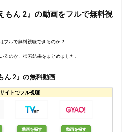
ジャクソン
ウェス・アンダーソン
ウエンツ瑛士
ウォルト・ディズ
 ドラえもん 2』の動画をフルで無料視
ニー・アニメーション・スタジオ
ウォルト・ディズニー・カンパニー
ニー・スタジオ・ホーム・エンターテイメント
ニー・スタジオ・モーション・ピクチャーズ
ニー・フィーチャー・アニメーション
イルミネーション・エンターテインメ
の動画はフルで無料視聴できるのか？
ニー・プロダクション
ウォルト・ドーン
ウォルフガング・ライザーマ
れているのか、検索結果をまとめました。
ウルトラスーパーピクチャーズ
エイトビット
エイベックス・ピクチ
エディ・マーフィ
エデン・エスピノーザ
エドゥアール・プルテ
モンズ・リリアナ・マミー
アーチ
アンディー・ジョーンズ
アント
えもん 2』の無料動画
ダムソン
アンドリュー・スタントン
アンドレ・ヴァロ＝カヴァグリオ
クチャーズ
アンパンマン制作委員会2020
アンパンマン製作委員会2017
サイトでフル視聴
ターテインメント
アン・バンクロフト
アン・リード
アート・ステ
ズ
アート・スティーヴンズ
アードマンアニメーションズ
メーションズ
イアン・チェリー
イオンエンターテイメント
イザベ
イザベル・プティ・ジャック
イシグロキョウヘイ
イッセー尾形
動画を探す
動画を探す