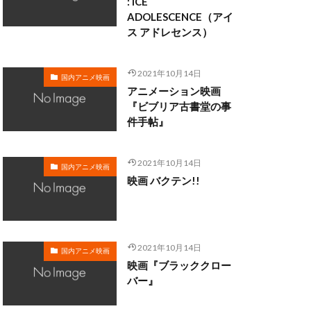
: ICE
ADOLESCENCE（アイ
ス アドレセンス）
・クラーク
・ディシ
2021年10月14日
国内アニメ映画
マン
アニメーション映画
ロブ・ミンコフ
『ビブリア古書堂の事
件手帖』
ン
ライカ
メル・ブランク
2021年10月14日
サル・スタジオ
国内アニメ映画
映画 バクテン!!
ォ
リー・モリー
2021年10月14日
国内アニメ映画
映画『ブラッククロー
三日尻望
バー』
村ゆうな
和
三浦春馬