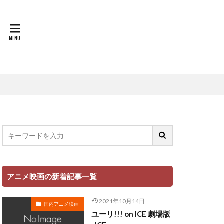
世戸さおり
中原茂
中山千夏
上條恒彦
也
上杉達也
上田 麗奈
萌歌
文夫
中村美友
登
中田譲治
丸山有香
健次
中村繪里子
アニメ映画の新着記事一覧
中庸助
千絵
中村省吾
2021年10月14日
国内アニメ映画
中村正
ユーリ!!! on ICE 劇場版
ミ・シャイエ