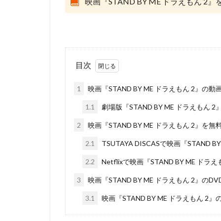
映画『STAND BY ME ドラえもん
コンラッド・ヴァ
スタジオディーン
スクウェア・エニ
スタジオジブリ
スタジオ・リッカ
目次
スティーブンステ
1
映画『STAND BY ME ドラえもん 2』
スティーブ・ヒッ
1.1
劇場版『STAND BY ME ドラえもん 
ジョーイ・ソー
ジェイソン・ティ
2
映画『STAND BY ME ドラえもん 2』
ジェンコ
ジ
2.1
TSUTAYA DISCASで映画『STAND
ジャック・ディラ
2.2
Netflixで映画『STAND BY ME 
ジュリー・アンド
3
映画『STAND BY ME ドラえもん 2』の
ジョン・クリーズ
ジョン・ラウンズ
3.1
映画『STAND BY ME ドラえもん 
ウォルト・ディズ