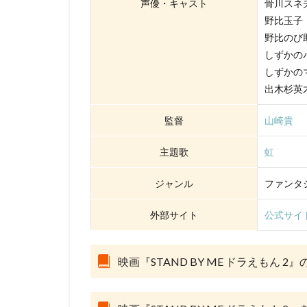
声優・キャスト
骨川スネ
Marza Animation P
野比玉子
MISIA
MoeM
野比のび
スティーヴン・フ
しずかの
サイモン・ダミア
しずかの
サミュエル・L・
出木杉英
サーオップ・バン
監督
山崎貴
ザ・シークレット
シグナル・エムデ
主題歌
虹
サイコパス製作委
ジャンル
ファンタ
クリス・ミラー
クロックワークス
外部サイト
公式サイ
ケイシー・モッテ
ゴア・ヴァービン
映画『STAND BY ME ドラえもん 2
ゲンディ・タルタ
コミックス・ウェ