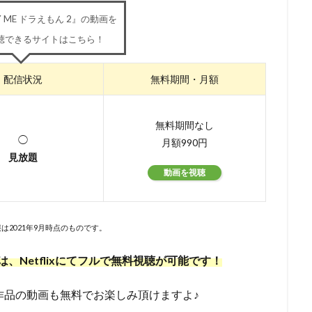
Y ME ドラえもん 2』の動画を
浦理恵子
三浦翔平
三浦貴博
三澤紗千香
三瓶由布子
三
聴できるサイトはこちら！
宅麻理恵
三宅裕司
ロン・パールマン
一条和矢
ローラ・ベイ
ィ
ワーナー・アニメーション・グループ
ワーナー・ブラザース
配信状況
無料期間・月額
ース映画
ヴァーティゴ・エンターテインメント
ヴィッキー・ジェンソ
ドショー・ピクチャーズ
ヴイナス戦記製作委員会
一城みゆ希
一杉
無料期間なし
色ヒカル
一龍斎春水
一龍斎貞友
七尾伶子
七瀬亜深
三
◯
月額990円
上枝織
三升家小勝
三宅 健太
スティーヴ・マルティノ
スティ
見放題
またかな
あおきさやか
あずさ欣平
いしづかあつこ
いとうあ
動画を視聴
うえだ ひでひと
うえだ ゆうじ
うえだゆうじ
えなりかずき
『ヤマノススメ おもいでプレゼント』製作委員会
かないみか
かぬか光
は2021年9月時点のものです。
ぎゃろっぷ
くじら
くまいもとこ
こおろぎさとみ
こだま兼嗣
あおきえい
「新妹魔王の契約者 DEPARTURES」製作委員会
しぎの
動画は、Netflixにてフルで無料視聴が可能です！
S
TBSテレビ
TCエンタテインメント
teamヤマヒツヂ/スタジオコ
sy Project
TIA 「100日間生きたワニ」製作委員会
TMS
Trademark
作品の動画も無料でお楽しみ頂けますよ♪