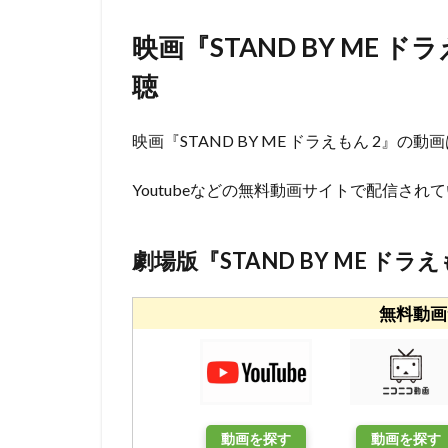
ウィルフレッド・
映画『STAND BY ME
ウォルト・ディズ
ウォルト・ディズ
聴
ウォルト・ディズ
ウォルト・ディズ
映画『STAND BY ME ドラえもん 2』
ウォルト・ディズ
Youtubeなどの無料動画サイトで配信さ
ウディ・アレン
エディ・コリンズ
イルカ
エド
劇場版『STAND BY ME ドラ
アンドリュー・ア
アンナプルナ・ピ
無料動画
アンブリン・エン
イメージムーバー
アードマン・アニ
イザベル・スパド
動画を探す
動画を探す