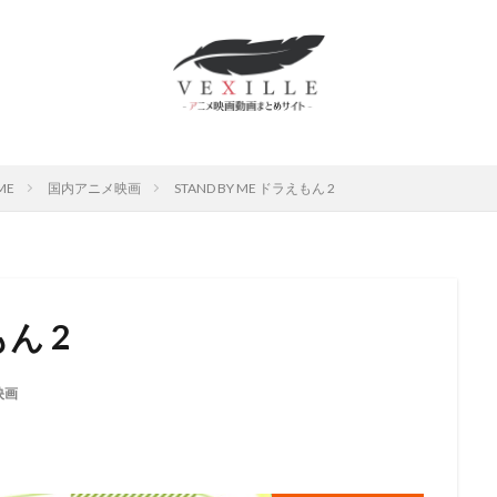
ムロツヨシ
スティーヴ・ボックス
中博史
下野紘
世弥きくよ
さとみ
中上育実
中上育美
中丸新将
中井和哉
中井貴一
原麻衣
中國卓郎
中尾彬
中尾明慶
中尾隆聖
中山エミリ
島唯
中島愛
中島由貴
下田麻美
下田正美
中嶋佳葉
上妻成吾
上川隆也
上恭ノ介
上戸彩
上方よしお
上杉和
ME
国内アニメ映画
STAND BY ME ドラえもん 2
村泰
上村祐翔
上海合源文化伝媒有限公司
下崎紘史
上田 芳裕
だみゆき
上田敏也
上田燿司
上田祐司
上田麗奈
上白石
上野アサ
下屋則子
中島美嘉
中川大志
三野輪有紀
中西
雅俊
中村龍彦
中條健一
中津真莉
中澤まさとも
中澤一
もん 2
西妙子
中里望
中村紀子子
中野聖子
丸尾知子
丸山壮史
山詠二
丹宗立峰
丹沢晃之
丹波哲郎
丹阿弥谷津子
乃村
映画
川慶一
中村倫也
中川淳
中川翔子
中川謙二
中川里江
村たつ
中村ひろみ
中村アン
中村亮太
中村佐恵美
中村
哲治
中村大樹
中村悠一
中村文徳
中村晃子
中村桜
中村獅童
中村玉緒
上原多香子
三輪勝恵
ムービック
レ