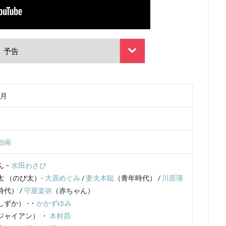
DCエンターテインメント
DHXメディア
DISNEY CHARACTER VOIC
hebaturkina
FAFNER THE BEYOND PROJECT
FAIRY TAIL
FROGMA
GEEKTOYS
GKフィルムズ
GoHands
gonzo
GRIZZLY
Limited.
hack Conglomerate
HanWay Films
HS PICTURES STUD
IKKAN
Alouette Cinema
20世紀フォックス・アニメーション
A.P.P.P.
Adam Welsh
ADELINE CHÉTAIL
ADK
AIC
AIC 
v
ANIMA Inc.
BreakThru Productions
ASATSU
AT-X
AX
1月
ACフィルムズ
BEM製作委員会
BeverlyStaunton
Beyond C
B
rina Savina
studioMOTHER
Qualia Animation
OLM
OLM Digi
OLM Team Koitabashi
On Animation Studios
Orange Studio
p.
動画
ES
production dóA
production i.g
ProductionI.G
Raychell
 –
水田わさび
LY
Sabine Pakora
Sergei Aisman
SILVER LINK.
SME・ビジュ
太 （のび太）-
大原めぐみ
/
妻夫木聡
（青年時代） /
川原瑛
Studio100 Animation
STUDIO4℃
studioA-CAT
nØrlum（デンマ
代） /
守屋楽弥
（赤ちゃん）
JUNNA
K-Project
KADOKAWA
Kaito
kenn
Land
ずか） -・
かかずゆみ
o
LiSA
loundraw
Ludmila Shuvalova
manglobe
M・A
ジャイアン） ・
木村昴