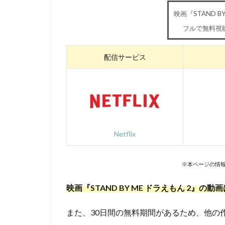
映画『STAND B
三浦浩一
三
フルで無料視
三石琴乃
三
ローラ・ベナンテ
配信サービス
ワーナー・ブラザ
ヴィレッジ・ロー
三宅健太
一
三上市朗
三
久保田恵
お
Netflix
いのくちゆか
かかずゆみ
※本ページの情報
きそひろこ
さとうけいいち
映画『STAND BY ME ドラえもん 2』の
TARAKO
TB
Thunderbolt Fanta
また、30日間の無料期間があるため、他の