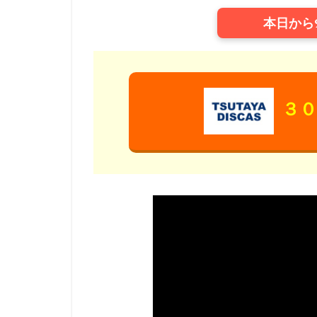
TYOアニメーショ
本日から
XEBEC
XFL
「スカイ・クロラ
さとうふみかず
ゆかな
ゆき
３０
わたなべひろし
アスミック・エー
アニマル・ロジッ
アムリタ・アチャ
まゆみ
しめ
せいや（霜降り明
たみやすともえ
とーやま校長
のん
はせさ
アレクセイ・ツィ