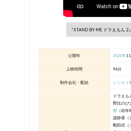
david production
DLE
Elena C
Gackt
gainax
Gullane（Thomas）
BRUNO MAGNE
a-1 pictures
Aleksandr Gruzde
公開年
2020年
1
A･C･G･T
B
上映時間
96分
IGタツノコ
I
OLM Team Kato
制作会社・配給
シンエイ
POLYGON PICTUR
ドラえもん
ROBOT
ROL
野比のび
STUDIO 4℃
都
（幼年時
j.c.staff
Lynn
源静香（し
Lerche
LiLiC
剛田武（