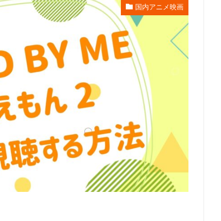
国内アニメ映画
エンタープライズ
リー・アンクリッチ
ルイ・ガレル
ルネ・ラルー
レイパー佐藤
レゴ
レジス・フィルビン
レスプリ
レス
スダット
レントラックジャパン
リリー・フランキー
レ・フィルム
グ・スミス
ロジャー・ミラー
ロックウェルアイズ
ロドニー・ロス
ス
ロバート秋山
ロビオ・エンターテインメント
ロビン・バッド
ロー
リン・ピクチャーズ
リュック・ベッソン
ロラン・ジャンドロ
ュース
メトロ・ゴールドウィン・メイヤー
メリッサ・コーリアー
ス
ヤスヒロ
ヤマサキオサム
ヤーロウ・チェイニー
ユニバー
クチャーズ
ライオンズゲート
ライデンフィルム
リノ・ディサルヴ
京都スタジオ
ラサール石井
ラジャ・ゴズネル
ューン・エンターテインメント
ラットパック・エンターテインメント
ラ
ラヴェルヌ知輝
リクはよわくない製作委員会
リチャード・リッチ
ロブ・レターマン
ロン・クレメンツ
三谷昇
三橋加奈子
三木俊一郎
三木孝浩
三木敏彦
三木眞一郎
三木鶏郎
三
林輝夫
三森すずこ
三波伸介
三宅貴大
三津田健
三浦友