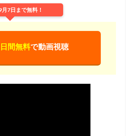
ンズ
UIP
「宇宙兄弟」製作委員会
V1 Studio
white fox
9月7日まで無料！
AG
YAMATOWORKS
ZEXCS
「KITE LIBERATOR」製作委員会
」製作委員会
「ストレンヂア」製作委員会
「デート・ア・バレット」
しずくちゃん
Studio五組
アスミック・エース
やすみ哲夫
のさつき
ゆめ太カンパニー
よこざわけい子
よしだ教頭
りん
日間無料
で動画視聴
アクタス
アシュラ製作委員会
アスミック・エース エンタテイメン
ス エンタテインメント
アトラス・エンターテインメント
アニプレック
ク
アニメーションスタジオ・セブン
アブドゥルラヴァッシュ
アミ
リア
アヤカ・ウィルソン
アリエル・ウィンター
アリソン・コート
ぎしがこ
てらそま まさき
すずいけいこ
すずきけいこ
すずき
星）
たかたまさひろ
たかはし智秋
たくませいこ
たてかべ和
たむらしげる
ちえりとチェリー製作委員会
てらそままさき
ま
なかむらたかし
なぎら健壱
ならはしみき
にっかつ児童映画
ん治
ふくだみゆき
ふくまつ進紗
ふじたれいこ
SynergySP
ツィリン
Fergal Reilly
Clay Kaytis
CloverWorks
Damir Eldar