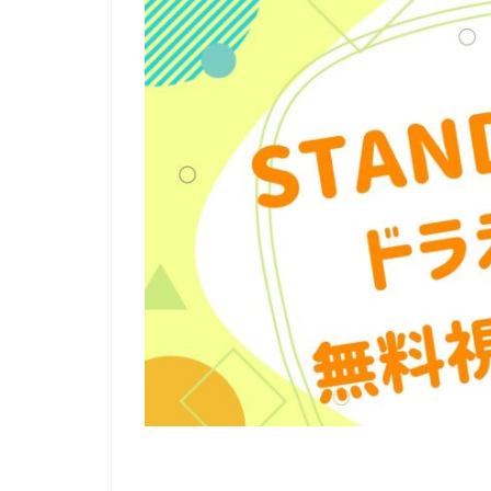
リージェンシー・
ルーシー・リュー
レベッカ・フォー
ロジャー・クレイ
ロバート・ゼメキ
ロブ・ラックスト
メイヴ・アンドリ
モニカ・エヴァン
ユニバーサル・ピ
ライデンフィルム
ラットパック=デ
ラルフ・ゾンダグ
リッチ・ムーア
三木のり平
三林京子
三