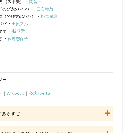
夫 （スネ夫）・
関智一
lanet
May'n
Maybe Movies（フランス）
MEGUMI
Michael 
（のび太のママ） ・
三石琴乃
i
Molot Entertainment
MTJJ
アリソン・ジャネイ
アンガス
助（のび太のパパ） ・
松本保典
ライ
サンライズ
サイモン・J・スミス
サイモン・ウェルズ
パパ ・
田原アルノ
ーニ
サエキトモ
サテライト
サテライト株式会社
サブリメイ
ママ ・
折笠愛
ジャクソン
サンジゲン
サヴェリオ・ライモンド
サイエンスSARU
才 ・
萩野志保子
・オーマン
ザック・ガリフィアナキス
ザック・スナイダー
ザック
・ラボ
ザ・ストーリー・ カンパニーターナー・エンターテイメント（英語版
シグナル・エムディ
シネカノン
シャフト
シャロン・ストー
員会
ゴンゾ
シルバー・スクリーン・パートナーズⅢ
ケン・サンダ
ジー
クリス・ルノー
クルエル・アンド・アンユージュアル・フィルムズ
グラフィニカ
グループ・タック
グレッグ・ティアナン
ト
｜
Wikipedia
｜
公式Twitter
・クライン
ケリー・シェイル
ケンドーコバヤシ
ケヴィン・リマ
スキー
ゲイリー・ゴールドマン
ゲイリー・トルースデール
』のあらすじ
コフスキー
ゲーリー・トゥルースデイル
コトリンゴ
コミックス・
ーブ・フィルム
コメディ・セントラル
コロンビア映画
コング桑田