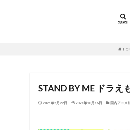
ミヤコ蝶々
世田壱恵
丘
下田翔大
中
中島ゆき
中
上坂すみれ
HO
上村典子
上
上田慎一郎｜ふく
上白石萌音
中村誠
中村
STAND BY ME ドラえ
中西哲夫
中
丸山裕子
丸
2021年5月22日
2021年10月16日
国内アニメ
中村章子
中
中村 悠一
中
中村哲
中村
中村浩太郎