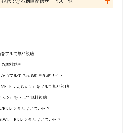
 2』を視聴できる動画配信サービス一覧
ーノン
ショウゲート
シルヴェスター・スタローン
クリス・バック
ジョー・ロメルサ
ジローラモ
ジーン・ハックマン
スカル・
ックス
スコット・モシャー
スタジオぴえろ
スタジオカラー
スタジオジュニオ
スタジオポノック
ジョーカーフィルムズ
ス
スタジオ地図
スタジオ金魚色
スチュアート・ロビンソン
ィーブン
スティーブン・アルパート
スティーブン・アンダーソン
の動画をフルで無料視聴
クナー
スティーヴン・J・アンダーソン
スティーヴン・コルベア
2』の無料動画
シンエイ動画
ジム・マクドナルド
シンエイ映画
ジェイコブ・
エッセン
ジェニファー・ユー
ジェニファー・リー
ジェニファー・
を無料かつフルで見れる動画配信サイト
ェーン・カーティン
ジニー・タイラー
ジム・カマラッド
ジム・ガ
 BY ME ドラえもん 2』をフルで無料視聴
ン・グレイザー
ジョン・ラセター
ジュディ・オング
ジュリアン・
ドラえもん 2』をフルで無料視聴
リュース
ジュリー・ボーウェン
ジョス・ウェドン
ジョン・カビラ
DVD/BDレンタルはいつから？
ジョン・スティーヴンソン
ジョン・ハム
ジョン・マスカー
ベリー
クリス・バトラー
クリス・サンダース
アンディ・デヴィン
2』のDVD・BDレンタルはいつから？
ニー・ピクチャーズ
インターフィルム
イヴェ・バルザック
ウィリ