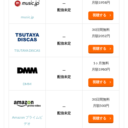
月額1958円
ー
配信未定
視聴する
music.jp
30日間無料
月額2052円
ー
配信未定
視聴する
TSUTAYA DISCAS
1ヶ月無料
月額1980円
ー
配信未定
視聴する
DMM
30日間無料
月額500円
ー
配信未定
Amazon プライムビ
視聴する
デオ