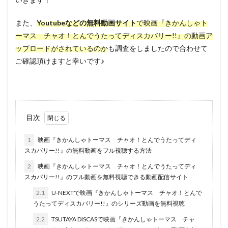
また、
Youtubeなどの無料動画サイト
で映画『きかんしゃト
ーマス チャオ！とんでうたってディスカバリー!!』の動画ア
ップロードがされているのか
も調査をしましたので合わせて
ご確認頂けますと幸いです♪
目次
1
映画『きかんしゃトーマス チャオ！とんでうたってディ
スカバリー!!』の無料動画をフル視聴する方法
2
映画『きかんしゃトーマス チャオ！とんでうたってディ
スカバリー!!』のフル動画を無料視聴できる動画配信サイト
2.1
U-NEXTで映画『きかんしゃトーマス チャオ！とんで
うたってディスカバリー!!』のシリーズ動画を無料視聴
2.2
TSUTAYA DISCASで映画『きかんしゃトーマス チャ