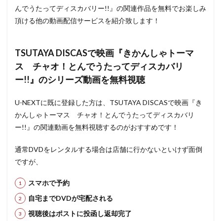
んでうたってディスカバリー!!』の関連作品を無料でお楽しみ
頂ける他の動画配信サービスを紹介致します！
TSUTAYA DISCASで映画『きかんしゃトーマ
ス チャオ！とんでうたってディスカバリ
ー!!』のシリーズ動画を無料視聴
U-NEXTに既に登録した方は、TSUTAYA DISCASで映画『き
かんしゃトーマス チャオ！とんでうたってディスカバリ
ー!!』の関連動画を無料視聴するのがおすすめです！
通常DVDをレンタルする場合は店舗に行かないといけず面倒
ですが、
スマホで予約
自宅までDVDが宅配される
視聴後はポストに投函し返却完了