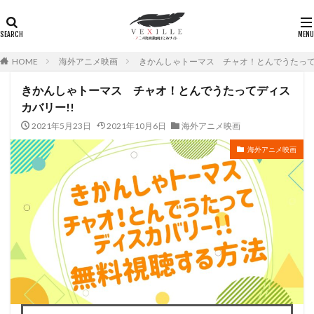
HOME
海外アニメ映画
きかんしゃトーマス チャオ！とんでうたって
きかんしゃトーマス チャオ！とんでうたってディス
カバリー!!
2021年5月23日
2021年10月6日
海外アニメ映画
海外アニメ映画