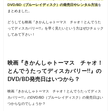
DVD/BD（ブルーレイディスク）の発売日やレンタル方法
を
まとめました。
どうしても映画『きかんしゃトーマス チャオ！とんでうた
ってディスカバリー!!』を早く見たいという方はぜひチェック
してみて下さい！
映画『きかんしゃトーマス チャオ！
とんでうたってディスカバリー!!』の
DVD/BD発売日はいつから？
映画『きかんしゃトーマス チャオ！とんでうたってディス
カバリー!!』のDVD/BD（ブルーレイディスク）の発売日はい
つからなのでしょうか？