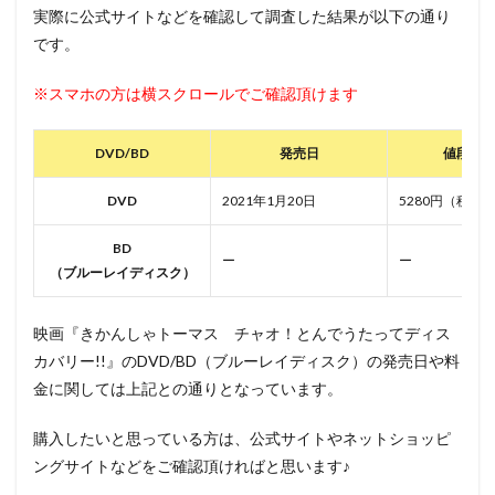
実際に公式サイトなどを確認して調査した結果が以下の通り
です。
※スマホの方は横スクロールでご確認頂けます
DVD/BD
発売日
値段・
DVD
2021年1月20日
5280円（税込
BD
ー
ー
（ブルーレイディスク）
映画『きかんしゃトーマス チャオ！とんでうたってディス
カバリー!!』のDVD/BD（ブルーレイディスク）の発売日や料
金に関しては上記との通りとなっています。
購入したいと思っている方は、公式サイトやネットショッピ
ングサイトなどをご確認頂ければと思います♪