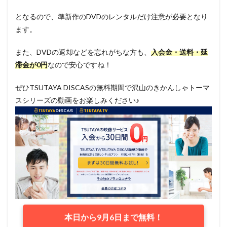
となるので、準新作のDVDのレンタルだけ注意が必要となり
ます。
また、DVDの返却などを忘れがちな方も、
入会金・送料・延
滞金が0円
なので安心ですね！
ぜひTSUTAYA DISCASの無料期間で沢山のきかんしゃトーマ
スシリーズの動画をお楽しみください♪
本日から9月6日まで無料！