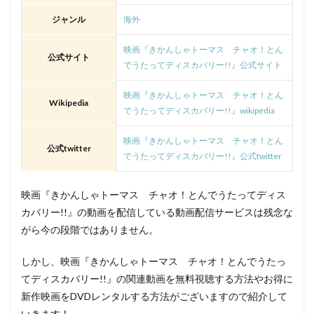
ジャンル
海外
映画『きかんしゃトーマス チャオ！とん
公式サイト
でうたってディスカバリー!!』公式サイト
映画『きかんしゃトーマス チャオ！とん
Wikipedia
でうたってディスカバリー!!』wikipedia
映画『きかんしゃトーマス チャオ！とん
公式twitter
でうたってディスカバリー!!』公式twitter
映画『きかんしゃトーマス チャオ！とんでうたってディス
カバリー!!』の動画を配信している動画配信サービスは残念な
がら今の段階ではありません。
しかし、映画『きかんしゃトーマス チャオ！とんでうたっ
てディスカバリー!!』の関連動画を無料視聴する方法やお得に
新作映画をDVDレンタルする方法がございますので紹介して
いきます！