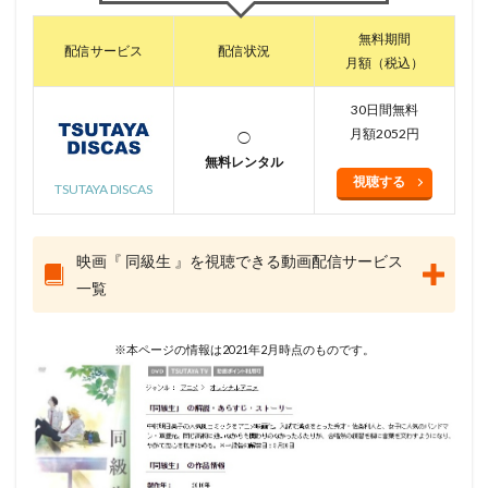
無料期間
配信サービス
配信状況
月額（税込）
30日間無料
月額2052円
◯
無料レンタル
視聴する
TSUTAYA DISCAS
映画『 同級生 』を視聴できる動画配信サービス
一覧
※本ページの情報は2021年2月時点のものです。