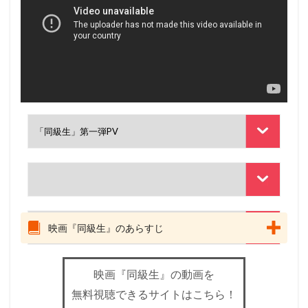
映画『同級生』のあらすじ
映画『同級生』の動画を
無料視聴できるサイトはこちら！