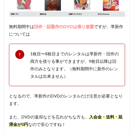
無料期間中は
旧作・話題作のDVDは借り放題
ですが、準新作
については
1枚目〜8枚目までのレンタルは準新作・旧作の
両方を借りる事ができますが、9枚目以降は旧
作のみとなります。（無料期間中に新作のレン
タルは出来ません）
となるので、準新作のDVDのレンタルだけ注意が必要となり
ます。
また、DVDの返却などを忘れがちな方も、
入会金・送料・延
滞金が0円
なので安心ですね！