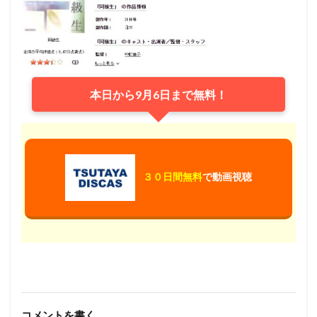
本日から9月6日まで無料！
３０日間無料
で動画視聴
コメントを書く