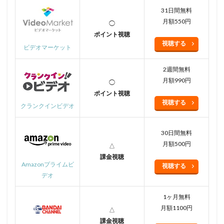
31日間無料
月額550円
◯
ポイント視聴
視聴する
ビデオマーケット
2週間無料
月額990円
◯
ポイント視聴
視聴する
クランクインビデオ
30日間無料
月額500円
△
課金視聴
Amazonプライムビ
視聴する
デオ
1ヶ月無料
月額1100円
△
課金視聴