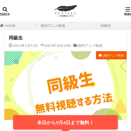
HOME
国内アニメ映画
同級生
同級生
2021年1月31日
2021年10月19日
国内アニメ映画
国内アニメ映画
本日から9月6日まで無料！