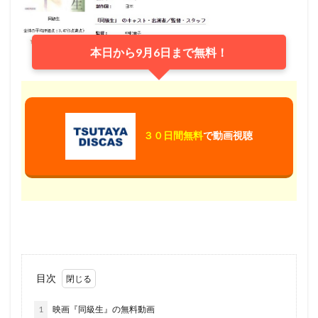
本日から9月6日まで無料！
３０日間無料
で動画視聴
目次
1
映画『同級生』の無料動画