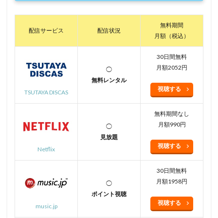
無料期間
配信サービス
配信状況
月額（税込）
30日間無料
月額2052円
◯
無料レンタル
視聴する
TSUTAYA DISCAS
無料期間なし
月額990円
◯
見放題
視聴する
Netflix
30日間無料
月額1958円
◯
ポイント視聴
視聴する
music.jp