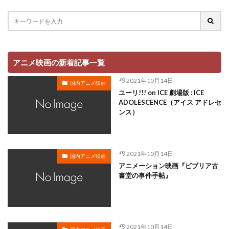
アニメ映画の新着記事一覧
2021年10月14日
国内アニメ映画
ユーリ!!! on ICE 劇場版 : ICE
ADOLESCENCE（アイス アドレセ
ンス）
2021年10月14日
国内アニメ映画
アニメーション映画『ビブリア古
書堂の事件手帖』
2021年10月14日