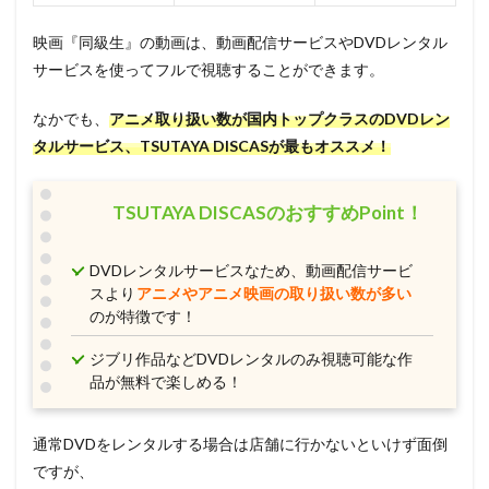
映画『同級生』の動画は、動画配信サービスやDVDレンタル
サービスを使ってフルで視聴することができます。
なかでも、
アニメ取り扱い数が国内トップクラスのDVDレン
タルサービス、TSUTAYA DISCAS
が最もオススメ！
TSUTAYA DISCASのおすすめPoint！
DVDレンタルサービスなため、動画配信サービ
スより
アニメやアニメ映画の取り扱い数が多い
のが特徴です！
ジブリ作品などDVDレンタルのみ視聴可能な作
品が無料で楽しめる！
通常DVDをレンタルする場合は店舗に行かないといけず面倒
ですが、