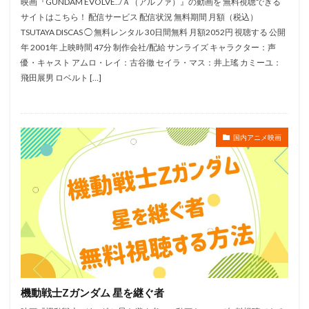
映画『GUNDAM EVOLVE../Ａ（アルファ）』の動画を 無料視聴できる
粗品（霜降り明星）
粗忽屋西神戸店
粟野志門
サイトはこちら！ 配信サービス 配信状況 無料期間 月額（税込）
糸井重里
糸博
納谷六朗
納谷悟朗
TSUTAYA DISCAS ◯ 無料レンタル 30日間無料 月額2052円 視聴する 公開
紡木吏佐
篠田みなみ
細田守
細田雅弘
年 2001年 上映時間 47分 制作会社/配給 サンライズ キャラクター：声
優・キャスト アムロ・レイ：古谷徹 セイラ・マス：井上瑤 カミーユ：
細谷佳正
細野雅世
結城比呂
綾瀬はるか
飛田展男 ロベルト […]
綾瀬有
綿引勝彦
綿田慎也
緑川光
緑川稔
篠田節夫
篠塚勝
竹本 英史
笠間淳
竹本英史
竹村拓
竹田雅則
国内アニメ映画
竹若拓磨
竹達彩奈
竹野内豊
竹野谷咲
笑福亭仁鶴
笑福亭鶴瓶
笠井由勝
笠原弘子
笹原和也
篠原美香
笹島かほる
笹本優子
笹沼晃
笹田貴之
笹部恵里子
笹野高史
筒井修平
筒井道隆
篠原俊哉
篠原恵美
篠原涼子
岡本信彦
岡寛恵
20世紀フォックス
フチュリコン・フィルム
フィッツ・ヒューストン
機動戦士Zガンダム 星を継ぐ者
フィルムコンパニエット