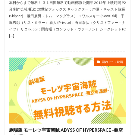
本日からまで無料！ ３１日間無料で動画視聴 公開年 2015年 上映時間 92
チャーリー・カウフマン
チャーリー・ビーン
分 制作会社/配給 20世紀フォックス キャラクター：声優・キャスト 隊長
チョー
ツイン
タムラコータロー
(Skipper)：飛田展男（トム・マクグラス） コワルスキー (Kowalski)：手
塚秀彰（リス・ミラー） 新人 (Private)：石田泰弘（クリストファー・ナ
ティム・ジョンソン
ティム・ストーリー
イツ） リコ (Rico)：関貴昭（コンラッド・ヴァーノン） シークレット (C
ティム・バートン
ティム・ヒル
ティム・マシスン
[…]
ティモシー・オリファント
ティ・ジョイ
テッド・バーマン
テレコム・アニメーションフィルム
テレビ朝日
テレビ東京
ダグ・スウィートランド
国内アニメ映画
タニベユミ
ディオメディア
ソニーピクチャーズエンタテインメン
スティーヴ・マーティノ
スティーヴ・ローター
ステファン・サンドヴァル
ステージ6フィルム
ストライク ウィッチーズ 製作委員会
スース・大西沙織
セバスチャン・オノーモ
セブン・アークス
セブン・アークス・ピクチャーズ
ゼリコ・フィルム
劇場版 モーレツ宇宙海賊 ABYSS OF HYPERSPACE -亜空
ゼロジー
ソニー・ピクチャーズ アニメーション