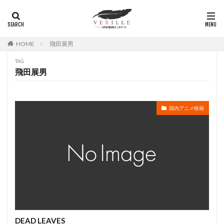
白鳥由里
百瀬慶一
百瀬義行
百田夏菜子
的井香織
的場加恵
皆口裕子
皆川純子
HOME
飛田展男
皆瀬まりか
直田姫奈
白石綾乃
直谷たかし
相ヶ瀬龍史
相楽信頼
相沢まさき
相沢恵子
TAG
飛田展男
相田さやか
相田翔子
相羽あいな
相葉裕樹
眞理ヨシコ
真下耕一
白組
白石稔
田村聖子
畠中洋
田村錦人
田畑智子
国内アニメ映画
田谷隼
田野めぐみ
田野アサミ
甲斐田ゆき
甲斐田裕子
甲田将樹
畑博之
畑爽
畑野森生
畠中祐
白石涼子
白井悠介
白土武
白尾佳也
白川澄子
白川由美
白木美貴子
白瀬英典
白熊寛嗣
白石 涼子
白石冬美
白石晴香
福沢良一
福田信昭
蒼井翔太
花村怜美
芝田浩樹
芥川比呂志
DEAD LEAVES