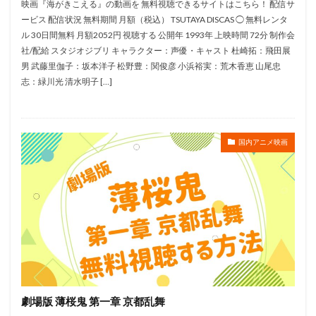
映画『海がきこえる』の動画を 無料視聴できるサイトはこちら！ 配信サ
パラマウント映画
パンツェッタ・ジローラモ
ービス 配信状況 無料期間 月額（税込） TSUTAYA DISCAS ◯ 無料レンタ
パース・ピアース
ヒュー・ウェルチマン
ル 30日間無料 月額2052円 視聴する 公開年 1993年 上映時間 72分 制作会
ヒュー・ジャックマン
ビクター音楽産業（株）
社/配給 スタジオジブリ キャラクター：声優・キャスト 杜崎拓：飛田展
男 武藤里伽子：坂本洋子 松野豊：関俊彦 小浜裕実：荒木香恵 山尾忠
ビックウエスト
ピエール・コフィン
志：緑川光 清水明子 […]
ファイルーズあい
ピエール伊東
ピエール瀧
ピエール＝フランソワ・マルタン＝ラヴェル
ピクサー・アニメーション・スタジオ
ピーター・サリス
国内アニメ映画
ピーター・ソーン
ピーター・チョン
ピーター・ユスティノフ
ピーター・ラムジー
ピーター・ロード
ピート・ドクター
ブルースカイ・スタジオ
プラナ・アニメーション・スタジオ
パシフィック・データ・イメージズ
マンディ・ムーア
マイケル・サーマイヤー
マイケル・ソリッチ
劇場版 薄桜鬼 第一章 京都乱舞
マイケル・デュドク・ドゥ・ヴィット