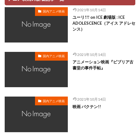
ニコロデオン・ムービーズ
ニック・パーク
2021年10月14日
国内アニメ映画
トーマス
ニトロゲン・スタジオ
ユーリ!!! on ICE 劇場版 : ICE
ADOLESCENCE（アイス アドレセ
ノーゲーム・ノーライフ ゼロ製作委員会
ンス）
ノードクエストフィルム
ハミルトン・ラスク
ハンス・パーク
バイブリーアニメーションスタジオ
バイロン・ハワード
バビット
バリー・クック
2021年10月14日
国内アニメ映画
アニメーション映画『ビブリア古
バンダイ
バンダイナムコゲームス
ドゥニ・ドゥ
書堂の事件手帖』
トータス松本
ディズニートゥーン・スタジオ
トップクラフト
ディズニー・テレビジョン・アニメーション
2021年10月14日
ディーン・デュボア
デイブ・フィローニ
国内アニメ映画
映画 バクテン!!
デイブ・ペイン
デイヴィッド・ハンド
デジタルネットワークアニメーション
デジタルフロンティア
デジタル・フロンティア
デヴィッド・ウォリアムス
デヴィッド・ソーレン