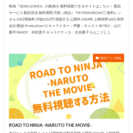
芥川英司
芦屋雁之助
芦田愛菜
芦田豊雄
映画『DEAD LEAVES』の動画を 無料視聴できるサイトはこちら！ 配信
芦野芳晴
花井なお
花倉洸幸
花守ゆみり
サービス 配信状況 無料期間 月額（税込） TSUTAYA DISCAS ◯ 無料レン
花村さやか
花江夏樹
芝原チヤコ
花澤 香菜
タル 30日間無料 月額2052円 視聴する 公開年 2004年 上映時間 60分 制作
会社/配給 Production I.G キャラクター：声優・キャスト RETRO：山口
花澤香菜
花輪英司
芳根京子
芹川有吾
勝平 PANDY：本田貴子 ギャラクティカ：水谷優子 ちんこド […]
芹澤優
若井友希
若山弦蔵
若山詩音
若本規夫
若林直美
芝山努
色川京子
茅原実里
羽賀研二
織田優成
置鮎龍太郎
国内アニメ映画
美々
美保純
美名
美山加恋
美輪明宏
羽仁麗
羽佐間道夫
羽原信義
羽多野渉
翠準子
船木誠勝
肝付兼太
肥塚正史
能年玲奈
能戸隆
能登麻美子
脇知弘
腰繁男
臼木健士朗
興津和幸
舛成孝二
舛田利雄
英国放送協会
茅野愛衣
緒方賢一
萩本欽一
菊地凛子
菊地慶
菊地瞳
ROAD TO NINJA -NARUTO THE MOVIE-
菊地美香
菊池こころ
菊池正美
菊池通武