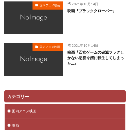
2021年10月14日
国内アニメ映画
トシ（タカアンドトシ）
トニー・セルボーン
映画『ブラッククローバー』
トレーシー・グランドスタッフ
トニー・バンクロフト
トマス・ザボ
トムスエンタテインメント
トムス・エンタテインメント
トム・カーフィールド
トム・ファーン
トム・マクグラス
トム・ムーア
2021年10月14日
国内アニメ映画
トライアングルスタッフ
トランスフォーマー
映画『乙女ゲームの破滅フラグし
かない悪役令嬢に転生してしまっ
トレイ・パーカー
ミヤコ蝶々
ムロツヨシ
た…』
スティーヴ・ボックス
中博史
下野紘
世弥きくよ
世戸さおり
世田壱恵
丘さとみ
中上育実
中上育美
中丸新将
中井和哉
中井貴一
中原茂
下田翔大
中原麻衣
カテゴリー
中國卓郎
中尾彬
中尾明慶
中尾隆聖
中山エミリ
中山千夏
中島ゆき
中島唯
国内アニメ映画
中島愛
中島由貴
下田麻美
下田正美
映画
中嶋佳葉
上條恒彦
上坂すみれ
上妻成吾