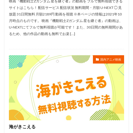
映画『機動戦士Zガンダム 星を継ぐ者』の動画を フルで無料視聴できる
フィルムリンク・インターナショナル
サイトはこちら！ 配信サービス 配信状況 無料期間・月額 U-NEXT ◯ 見
フィル・ジョンストン
フィル・ハリス
放題 31日間無料 月額2189円 動画を視聴 ※本ページの情報は2021年10
フィル・ロマン
フィル・ロード
月時点のものです。 映画『機動戦士Zガンダム 星を継ぐ者』の動画は、
U-NEXTにてフルで無料視聴が可能です！ また、30日間の無料期間があ
フォックス・アニメーション・スタジオ
フジテレビ
るため、他の作品の動画も無料でお楽 […]
フジテレビジョン
フランク・ウェルカー
ファンワークス
フレーベル館
フロンティアワークス
ブエナビスタ
国内アニメ映画
ブライアン・スミス
ブライアン・ピメンタル
ブライアン・ベッドフォード
ブラインド・ウィンク
ブラッドリー・レイモンド
ブラッド・バード
ブラッド・ルイス
ブリドカットセーラ恵美
ファーストサマーウイカ
ファニメーション
ブレンダ・チャップマン
ビビる大木
パット・バトラム
パトリス・ルコント
海がきこえる
パパイヤ鈴木
パラサイト製作委員会