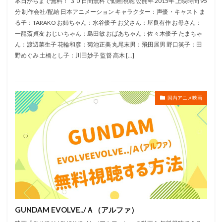
本日からまで無料！ ３０日間無料で動画視聴 公開年 2015年 上映時間 95
立壁和也
立川三貴
立川大樹
立川志の輔
分 制作会社/配給 日本アニメーション キャラクター：声優・キャスト ま
立川談春
立川譲
立木文彦
立花慎之介
る子：TARAKO お姉ちゃん：水谷優子 お父さん：屋良有作 お母さん：
稲葉菜月
立花理香
立花隆
一龍斎貞友 おじいちゃん：島田敏 おばあちゃん：佐々木優子 たまちゃ
ん：渡辺菜生子 花輪和彦：菊池正美 丸尾末男：飛田展男 野口笑子：田
竜の子プロダクション
竹下景子
竹中直人
野めぐみ 土橋とし子：川田妙子 監督 高木 […]
竹之内和久
竹内仁美
竹内力
竹内涼真
竹内結子
竹内良太
穂積隆信
稲葉祐貴
竹内順子
秋田谷典昭
福田公子
福田己津央
国内アニメ映画
福田彩乃
福田賢二
福田転球
福田麻由子
秋元羊介
秋元龍太朗
秋吉久美子
秋奈
秋山竜次〈ロバート〉
秋谷智子
稲葉実
秦佐和子
種田梨沙
種﨑敦美
稲垣拓哉
稲垣来泉
稲垣隆史
稲垣雅之
稲川淳二
稲田徹
稲葉卓也
稲葉大樹
竹内都子
竹富聖花
緒方恵美
納谷悟郎
米たにヨシトモ
GUNDAM EVOLVE../Ａ（アルファ）
米倉斉加年
米林宏昌
米澤円