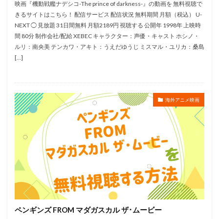
映画『機動戦艦ナデシコ-The prince of darkness-』の動画を 無料視聴で
プロダクションアイムズ
ヘンリー・セリック
きるサイトはこちら！ 配信サービス 配信状況 無料期間 月額（税込） U-
ベルナール・アラヌ
ベレニス・ベジョ
NEXT ◯ 見放題 31日間無料 月額2189円 視聴する 公開年 1998年 上映時
間 80分 制作会社/配給 XEBEC キャラクター：声優・キャスト ホシノ・
ベン・シャープスティーン
ペギー・ホームズ
ルリ：南央美 テンカワ・アキト：うえだゆうじ ミスマル・ユリカ：桑島
ペギー葉山
ホラン千秋
マイク・ガブリエル
[…]
ホルヘ・グティエレス
ボニー・アーノルド
ボブ・ペルシケッティ
ボブ白旗
ボンズ
ポイント・グレイ・ピクチャーズ
ポニーキャニオン
海外アニメ映画
ポリゴン・ピクチュアズ
ポール・カー
ポール・フィッシャー
ポール・メルスィエ
パッショーネ
バーニー・マティンソン
ムトウユージ
チン・ヴァルデス＝アラン
ダニー・グローヴァー
ダニー・マン
ダン・エイクロイド
ダン・スキャンロン
ダーラ・K・アンダーソン
チャオ・ジー
ペンギンズ FROM マダガスカル ザ･ムービー
チャック・キャンベ
チャニング・テイタム