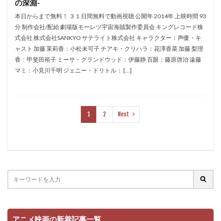
の深淵-
タツノコプロ
ソニー・ピクチャーズ エンタテインメント
本日からまで無料！ ３１日間無料で動画視聴 公開年 2014年 上映時間 93
ソニー・ピクチャーズ エンタテインメント
分 制作会社/配給 劇場版モーレツ宇宙海賊製作委員会 キングレコード株
式会社 株式会社SANKYO サテライト株式会社 キャラクター：声優・キ
ソニー・ピクチャーズエンタテインメント
ャスト 加藤 茉莉香：小松未可子 チアキ・クリハラ：花澤香菜 加藤 梨理
ソニー・ピクチャーズ・アニメーション
香：甲斐田裕子 ミーサ・グランドウッド：伊藤静 百眼：藤原啓治 遠藤
ソニー・ピクチャーズ・イメージワークス
マミ：小見川千明 ジェニー・ドリトル： […]
ソニー・ミュージックエンタテインメント
ソフトイメージ社
ゾーイ・サルダナ
タイ・バーレル
タカ（タカアンドトシ）
1
2
Next
タッチストーン・ピクチャーズ
ディエゴ・ルナ
ディズニー
バンダイビジュアル
ニックパーク
ドノヴァン・クック
ドム叔父さん
ドリームワークス・アニメーション
ドリームワークス・アニメーションSKG
ドロタ・コビエラ
ドン・ハーン
ドン・ブルース
ドン・ホール
ナンシー梅木
ニコラス・ストーラー
アニメ映画の新着記事一覧