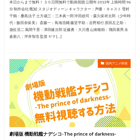
本日からまで無料！ ３０日間無料で動画視聴 公開年 2013年 上映時間 96
マシュー・オキャラハン
マックス・チャールズ
分 制作会社/配給 スタジオディーン キャラクター：声優・キャスト 雪村
マット・ルーカス
マッドハウス
千鶴：桑島法子 土方歳三：三木眞一郎 沖田総司：森久保祥太郎（少年時
代 – 飯田奈保美） 斎藤一：鳥海浩輔 藤堂平助：吉野裕行 原田左之助：
マテル・クリエイションズ
マリングリセット
遊佐浩二 風間千景：津田健次郎 近藤勇：大川透 山南敬助：飛田展男 永
マルコ・バリチェッリ
マンガプロダクションズ
倉新八：坪井智浩 監督 ヤマ […]
マーク・オズボーン
マイク・マイヤーズ
マーク・ディンダル
マーク・ハミル
マーク・フォースター
国内アニメ映画
マーザ・アニメーションプラネット
マーベラスエンターテイメント
マーヤ・ルドルフ
ミコット＆バサラ
ミシェル・ラフ
ミッキー・カーチス
ミッシェル・オスロ
ミッシェル・ドゥティユ
マイク・ミッチェル
マイク・ジャッジ
プリマ・リネア・プロダクションズ
ホアン・ジャカン
プレシディオ
プロウライト
劇場版 機動戦艦ナデシコ-The prince of darkness-
プロジェクトチーム・アルゴス
プロダクションI.G