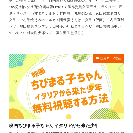
本日からまで無料！ ３１日間無料で動画視聴 公開年 2012年 上映時間
菜々緒
菱田正和
萩原恵美子
萩原聖人
109分 制作会社/配給 劇場版NARUTO製作委員会 東宝 キャラクター：声
萩森順子
菅谷政子
萩野志保子
落合佑介
優・キャスト うずまきナルト：竹内順子 九尾の妖狐：玄田哲章 春野サ
落合弘治
落合福嗣
葉山いくみ
葉山翔太
クラ：中村千絵 うみのイルカ：関俊彦 うちはマダラ（仮面）：内田直哉
ゼツ：飛田展男 テンテン：田村ゆかり 秋道チョウザ：福田信昭 山中い
葉月絵理乃
葦プロダクション
蒔田彩珠
のいち：中村大樹 犬塚ツメ：藤生聖子 監督 […]
蒲生彩華
蒼井優
菅野美穂
菅田将暉
茜屋日海夏
荒巻大輔
茶風林
草刈正雄
草尾毅
草川啓造
草彅剛
荒井勇樹
国内アニメ映画
荒井和人
荒井洸子
荒川大三郎
荒川眞嗣
荒川美穂
荒木哲郎
菅生隆之
荒木英樹
荒木雅子
荒木香恵
荒牧伸志
荒野のコトブキ飛行隊製作委員会
荘司美代子
荘真由美
菅原文太
菅原正志
菅原淳一
菅沼久義
織江珠生
緒方愛香
福田充徳（チュートリアル）
立石翔大
空見ゆき
映画ちびまる子ちゃん イタリアから来た少年
窪岡俊之
窪田正孝
立喰師列伝製作委員会