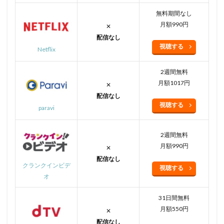
無料期間なし
月額990円
✕
配信なし
視聴する
Netflix
2週間無料
月額1017円
✕
配信なし
視聴する
paravi
2週間無料
月額990円
✕
配信なし
クランクインビデ
視聴する
オ
31日間無料
月額550円
✕
配信なし