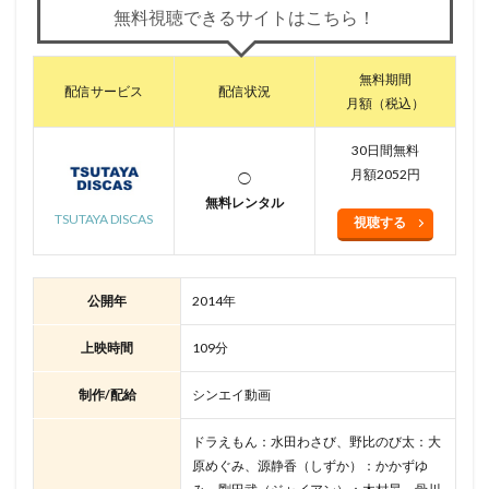
無料視聴できるサイトはこちら！
無料期間
配信サービス
配信状況
月額（税込）
30日間無料
月額2052円
◯
無料レンタル
TSUTAYA DISCAS
視聴する
公開年
2014年
上映時間
109分
制作/配給
シンエイ動画
ドラえもん：水田わさび、野比のび太：大
原めぐみ、源静香（しずか）：かかずゆ