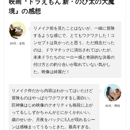
映画『ドラえもん 新・のび太の大魔
境』の感想
リメイク前を見たことはないが、一緒に冒険
するような感じで、とてもワクワクした！コ
ンセプトは良かったと思う。ただ残念だった
20代・女性
のは、ドラマチックに演出されてはいたが、
未来ドラたちのヒーロー感と奇跡的な決着の
付け方との釣り合いが取れていない気がし
た。映像は綺麗だ！
リメイク作だから内容はわかってはいたけど
冒険ものはやっぱりワクワクするし面白い。
巨神像はじめ映像のクオリティも格段に上が
30代・男性
ってるししずかちゃんがとにかくかわいい。
歳のせいか、月夜をバックに5人が現れるシー
ンは感極まってうるっときた。最高すぎる。