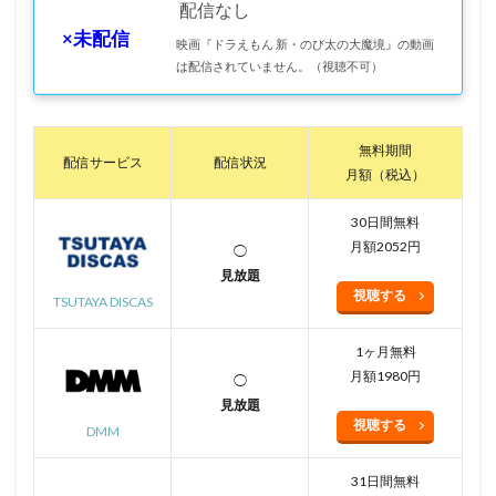
配信なし
×未配信
映画『ドラえもん 新・のび太の大魔境』の動画
は配信されていません。（視聴不可）
無料期間
配信サービス
配信状況
月額（税込）
30日間無料
月額2052円
◯
見放題
視聴する
TSUTAYA DISCAS
1ヶ月無料
月額1980円
◯
見放題
視聴する
DMM
31日間無料