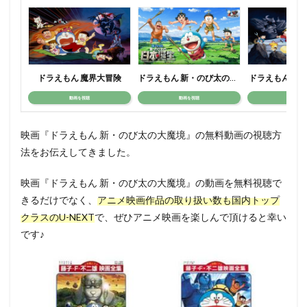
ドラえもん 魔界大冒険
ドラえもん 新・のび太の日本誕生
ドラえもん パ
動画を視聴
動画を視聴
動画を視
映画『ドラえもん 新・のび太の大魔境』の無料動画の視聴方
法をお伝えしてきました。
映画『ドラえもん 新・のび太の大魔境』の動画を無料視聴で
きるだけでなく、
アニメ映画作品の取り扱い数も国内トップ
クラスのU-NEXT
で、ぜひアニメ映画を楽しんで頂けると幸い
です♪