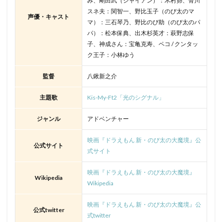
み、剛田武（ジャイアン）：木村昴、骨川
スネ夫：関智一、野比玉子（のび太のマ
声優・キャスト
マ）：三石琴乃、野比のび助（のび太のパ
パ）：松本保典、出木杉英才：萩野志保
子、神成さん：宝亀克寿、ペコ / クンタッ
ク王子：小林ゆう
監督
八鍬新之介
主題歌
Kis-My-Ft2「光のシグナル」
ジャンル
アドベンチャー
映画『ドラえもん 新・のび太の大魔境』公
公式サイト
式サイト
映画『ドラえもん 新・のび太の大魔境』
Wikipedia
Wikipedia
映画『ドラえもん 新・のび太の大魔境』公
公式twitter
式twitter