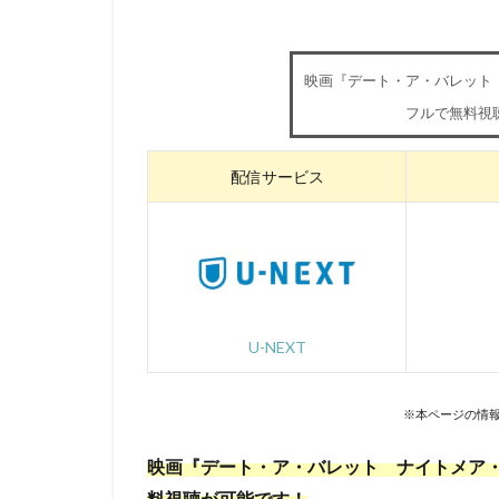
三浦浩一
三
三石琴乃
三
映画『デート・ア・バレット
ローラ・ベナンテ
フルで無料視
ワーナー・ブラザ
ヴィレッジ・ロー
配信サービス
三宅健太
一
三上市朗
三
久保田恵
お
いのくちゆか
かかずゆみ
U-NEXT
きそひろこ
さとうけいいち
※本ページの情報
TARAKO
TB
映画『デート・ア・バレット ナイトメア・
Thunderbolt Fanta
料視聴が可能です！