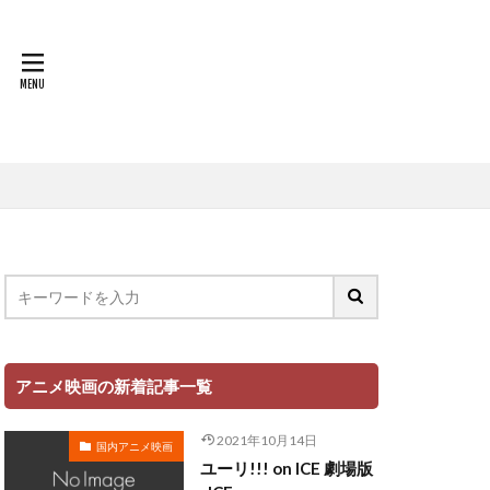
世戸さおり
中原茂
中山千夏
上條恒彦
也
上杉達也
上田 麗奈
萌歌
文夫
中村美友
登
中田譲治
丸山有香
健次
中村繪里子
アニメ映画の新着記事一覧
中庸助
千絵
中村省吾
2021年10月14日
国内アニメ映画
中村正
ユーリ!!! on ICE 劇場版
ミ・シャイエ