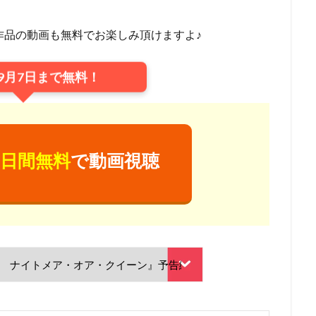
ンズ
UIP
「宇宙兄弟」製作委員会
V1 Studio
white fox
AG
YAMATOWORKS
ZEXCS
「KITE LIBERATOR」製作委員会
作品の動画も無料でお楽しみ頂けますよ♪
」製作委員会
「ストレンヂア」製作委員会
「デート・ア・バレット」
しずくちゃん
Studio五組
アスミック・エース
やすみ哲夫
9月7日まで無料！
のさつき
ゆめ太カンパニー
よこざわけい子
よしだ教頭
りん
アクタス
アシュラ製作委員会
アスミック・エース エンタテイメン
ス エンタテインメント
アトラス・エンターテインメント
アニプレック
ク
アニメーションスタジオ・セブン
アブドゥルラヴァッシュ
アミ
日間無料
で動画視聴
リア
アヤカ・ウィルソン
アリエル・ウィンター
アリソン・コート
ぎしがこ
てらそま まさき
すずいけいこ
すずきけいこ
すずき
星）
たかたまさひろ
たかはし智秋
たくませいこ
たてかべ和
たむらしげる
ちえりとチェリー製作委員会
てらそままさき
ま
なかむらたかし
なぎら健壱
ならはしみき
にっかつ児童映画
ん治
ふくだみゆき
ふくまつ進紗
ふじたれいこ
SynergySP
ツィリン
Fergal Reilly
Clay Kaytis
CloverWorks
Damir Eldar