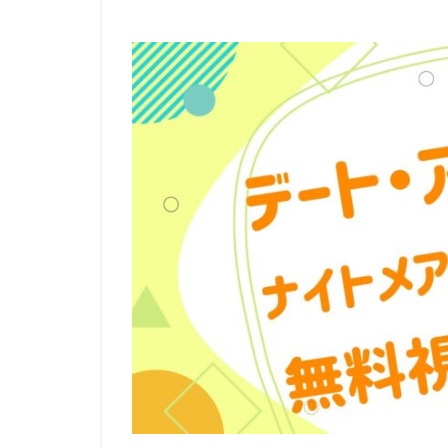
リージェンシー・
ルーシー・リュー
レベッカ・フォー
ロジャー・クレイ
ロバート・ゼメキ
ロブ・ラックスト
メイヴ・アンドリ
モニカ・エヴァン
ユニバーサル・ピ
ライデンフィルム
ラットパック=デ
ラルフ・ゾンダグ
リッチ・ムーア
三木のり平
三林京子
三