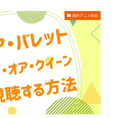
エンタープライズ
リー・アンクリッチ
ルイ・ガレル
ルネ・ラルー
レイパー佐藤
レゴ
レジス・フィルビン
レスプリ
レス
国内アニメ映画
スダット
レントラックジャパン
リリー・フランキー
レ・フィルム
グ・スミス
ロジャー・ミラー
ロックウェルアイズ
ロドニー・ロス
ス
ロバート秋山
ロビオ・エンターテインメント
ロビン・バッド
ロー
リン・ピクチャーズ
リュック・ベッソン
ロラン・ジャンドロ
ュース
メトロ・ゴールドウィン・メイヤー
メリッサ・コーリアー
ス
ヤスヒロ
ヤマサキオサム
ヤーロウ・チェイニー
ユニバー
クチャーズ
ライオンズゲート
ライデンフィルム
リノ・ディサルヴ
京都スタジオ
ラサール石井
ラジャ・ゴズネル
ューン・エンターテインメント
ラットパック・エンターテインメント
ラ
ラヴェルヌ知輝
リクはよわくない製作委員会
リチャード・リッチ
ロブ・レターマン
ロン・クレメンツ
三谷昇
三橋加奈子
三木俊一郎
三木孝浩
三木敏彦
三木眞一郎
三木鶏郎
三
林輝夫
三森すずこ
三波伸介
三宅貴大
三津田健
三浦友