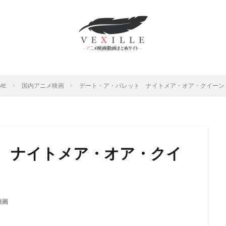
ムロツヨシ
スティーヴ・ボックス
中博史
下野紘
世弥きくよ
さとみ
中上育実
中上育美
中丸新将
中井和哉
中井貴一
原麻衣
中國卓郎
中尾彬
中尾明慶
中尾隆聖
中山エミリ
島唯
中島愛
中島由貴
下田麻美
下田正美
中嶋佳葉
上妻成吾
上川隆也
上恭ノ介
上戸彩
上方よしお
上杉和
ME
国内アニメ映画
デート・ア・バレット ナイトメア・オア・クイーン
村泰
上村祐翔
上海合源文化伝媒有限公司
下崎紘史
上田 芳裕
だみゆき
上田敏也
上田燿司
上田祐司
上田麗奈
上白石
上野アサ
下屋則子
中島美嘉
中川大志
三野輪有紀
中西
雅俊
中村龍彦
中條健一
中津真莉
中澤まさとも
中澤一
 ナイトメア・オア・クイ
西妙子
中里望
中村紀子子
中野聖子
丸尾知子
丸山壮史
山詠二
丹宗立峰
丹沢晃之
丹波哲郎
丹阿弥谷津子
乃村
川慶一
中村倫也
中川淳
中川翔子
中川謙二
中川里江
村たつ
中村ひろみ
中村アン
中村亮太
中村佐恵美
中村
映画
哲治
中村大樹
中村悠一
中村文徳
中村晃子
中村桜
中村獅童
中村玉緒
上原多香子
三輪勝恵
ムービック
レ