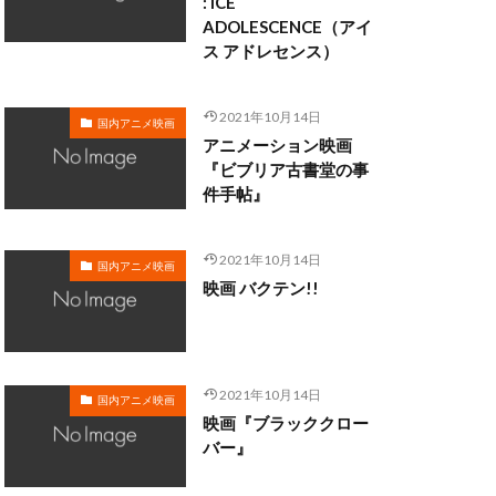
: ICE
ADOLESCENCE（アイ
ス アドレセンス）
・クラーク
・ディシ
2021年10月14日
国内アニメ映画
マン
アニメーション映画
ロブ・ミンコフ
『ビブリア古書堂の事
件手帖』
ン
ライカ
メル・ブランク
2021年10月14日
サル・スタジオ
国内アニメ映画
映画 バクテン!!
ォ
リー・モリー
2021年10月14日
国内アニメ映画
映画『ブラッククロー
三日尻望
バー』
村ゆうな
和
三浦春馬