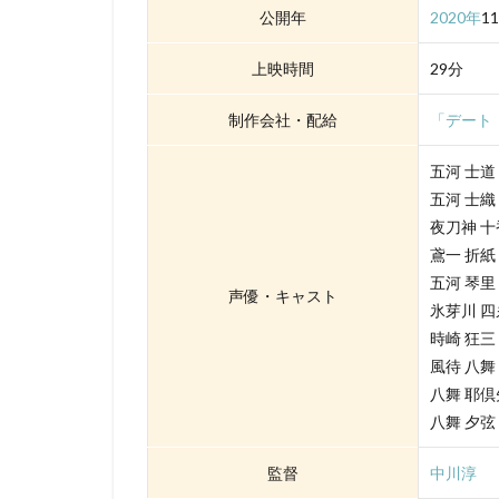
david production
公開年
2020年
1
DLE
Elena C
上映時間
29分
Gackt
gainax
Gullane（Thomas）
制作会社・配給
「デート
BRUNO MAGNE
五河 士道
a-1 pictures
五河 士織
Aleksandr Gruzde
夜刀神 
A･C･G･T
B
鳶一 折紙
IGタツノコ
I
五河 琴里
声優・キャスト
OLM Team Kato
氷芽川 
時崎 狂三
POLYGON PICTUR
風待 八舞
ROBOT
ROL
八舞 耶
STUDIO 4℃
八舞 夕弦
j.c.staff
Lynn
監督
中川淳
Lerche
LiLiC