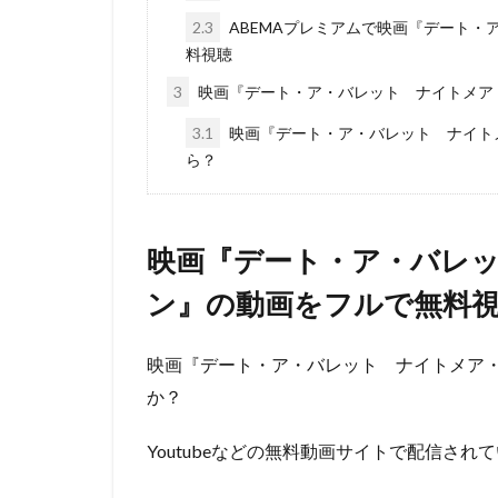
ウィルフレッド・
2.3
ABEMAプレミアムで映画『デート・
ウォルト・ディズ
料視聴
ウォルト・ディズ
3
映画『デート・ア・バレット ナイトメア・
ウォルト・ディズ
3.1
映画『デート・ア・バレット ナイトメ
ウォルト・ディズ
ら？
ウォルト・ディズ
ウディ・アレン
エディ・コリンズ
映画『デート・ア・バレ
イルカ
エド
ン』の動画をフルで無料
アンドリュー・ア
アンナプルナ・ピ
映画『デート・ア・バレット ナイトメア
アンブリン・エン
か？
イメージムーバー
アードマン・アニ
Youtubeなどの無料動画サイトで配信さ
イザベル・スパド