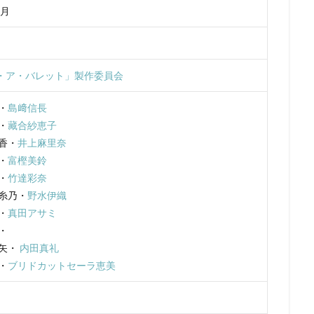
DCエンターテインメント
DHXメディア
DISNEY CHARACTER VOIC
1月
hebaturkina
FAFNER THE BEYOND PROJECT
FAIRY TAIL
FROGMA
GEEKTOYS
GKフィルムズ
GoHands
gonzo
GRIZZLY
Limited.
hack Conglomerate
HanWay Films
HS PICTURES STUD
・ア・バレット」製作委員会
IKKAN
Alouette Cinema
20世紀フォックス・アニメーション
・
島﨑信長
A.P.P.P.
Adam Welsh
ADELINE CHÉTAIL
ADK
AIC
AIC 
・
藏合紗恵子
v
ANIMA Inc.
BreakThru Productions
ASATSU
AT-X
AX
十香・
井上麻里奈
ACフィルムズ
BEM製作委員会
BeverlyStaunton
Beyond C
B
・
富樫美鈴
rina Savina
studioMOTHER
Qualia Animation
OLM
OLM Digi
・
竹達彩奈
OLM Team Koitabashi
On Animation Studios
Orange Studio
p.
四糸乃・
野水伊織
・
真田アサミ
ES
production dóA
production i.g
ProductionI.G
Raychell
・
LY
Sabine Pakora
Sergei Aisman
SILVER LINK.
SME・ビジュ
倶矢・
内田真礼
Studio100 Animation
STUDIO4℃
studioA-CAT
nØrlum（デンマ
・
ブリドカットセーラ恵美
JUNNA
K-Project
KADOKAWA
Kaito
kenn
Land
o
LiSA
loundraw
Ludmila Shuvalova
manglobe
M・A