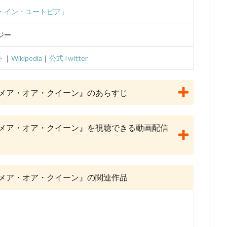
lanet
May'n
Maybe Movies（フランス）
MEGUMI
Michael 
・イン・ユートピア」
i
Molot Entertainment
MTJJ
アリソン・ジャネイ
アンガス
ライ
サンライズ
サイモン・J・スミス
サイモン・ウェルズ
ジー
ーニ
サエキトモ
サテライト
サテライト株式会社
サブリメイ
ト
｜
Wikipedia
｜
公式Twitter
ジャクソン
サンジゲン
サヴェリオ・ライモンド
サイエンスSARU
・オーマン
ザック・ガリフィアナキス
ザック・スナイダー
ザック
メア・オア・クイーン』のあらすじ
・ラボ
ザ・ストーリー・ カンパニーターナー・エンターテイメント（英語版
シグナル・エムディ
シネカノン
シャフト
シャロン・ストー
員会
ゴンゾ
シルバー・スクリーン・パートナーズⅢ
ケン・サンダ
メア・オア・クイーン』を視聴できる動画配信
クリス・ルノー
クルエル・アンド・アンユージュアル・フィルムズ
グラフィニカ
グループ・タック
グレッグ・ティアナン
・クライン
ケリー・シェイル
ケンドーコバヤシ
ケヴィン・リマ
メア・オア・クイーン』の関連作品
スキー
ゲイリー・ゴールドマン
ゲイリー・トルースデール
コフスキー
ゲーリー・トゥルースデイル
コトリンゴ
コミックス・
ーブ・フィルム
コメディ・セントラル
コロンビア映画
コング桑田