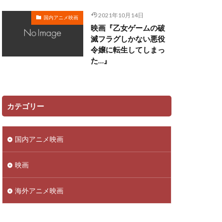
田ゆう子
2021年10月14日
国内アニメ映画
映画『乙女ゲームの破
リー
滅フラグしかない悪役
令嬢に転生してしまっ
ン
た…』
佳澄
一柳みる
ツ矢雄二
三上哲
ーヴン・ブルーム
カテゴリー
さこ
おおしたこうた
国内アニメ映画
明
かねこはりい
さとうあい
映画
あきら
ufotable
海外アニメ映画
ロリド
 Films
TRIGGER