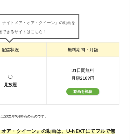
浦理恵子
三浦翔平
三浦貴博
三澤紗千香
三瓶由布子
三
宅麻理恵
三宅裕司
ロン・パールマン
一条和矢
ローラ・ベイ
 ナイトメア・オア・クイーン』の動画を
ィ
ワーナー・アニメーション・グループ
ワーナー・ブラザース
聴できるサイトはこちら！
ース映画
ヴァーティゴ・エンターテインメント
ヴィッキー・ジェンソ
ドショー・ピクチャーズ
ヴイナス戦記製作委員会
一城みゆ希
一杉
配信状況
無料期間・月額
色ヒカル
一龍斎春水
一龍斎貞友
七尾伶子
七瀬亜深
三
上枝織
三升家小勝
三宅 健太
スティーヴ・マルティノ
スティ
31日間無料
またかな
あおきさやか
あずさ欣平
いしづかあつこ
いとうあ
◯
月額2189円
見放題
うえだ ひでひと
うえだ ゆうじ
うえだゆうじ
えなりかずき
動画を視聴
『ヤマノススメ おもいでプレゼント』製作委員会
かないみか
かぬか光
ぎゃろっぷ
くじら
くまいもとこ
こおろぎさとみ
こだま兼嗣
あおきえい
「新妹魔王の契約者 DEPARTURES」製作委員会
しぎの
は2021年9月時点のものです。
S
TBSテレビ
TCエンタテインメント
teamヤマヒツヂ/スタジオコ
オア・クイーン』の動画は、U-NEXTにてフルで無
sy Project
TIA 「100日間生きたワニ」製作委員会
TMS
Trademark