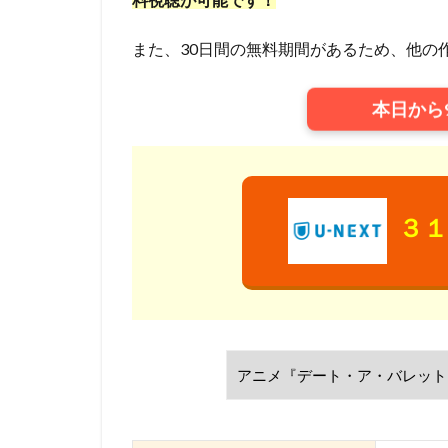
TYOアニメーショ
XEBEC
XFL
また、30日間の無料期間があるため、他の
「スカイ・クロラ
さとうふみかず
本日から
ゆかな
ゆき
わたなべひろし
アスミック・エー
アニマル・ロジッ
３１
アムリタ・アチャ
まゆみ
しめ
せいや（霜降り明
たみやすともえ
とーやま校長
のん
はせさ
アレクセイ・ツィ