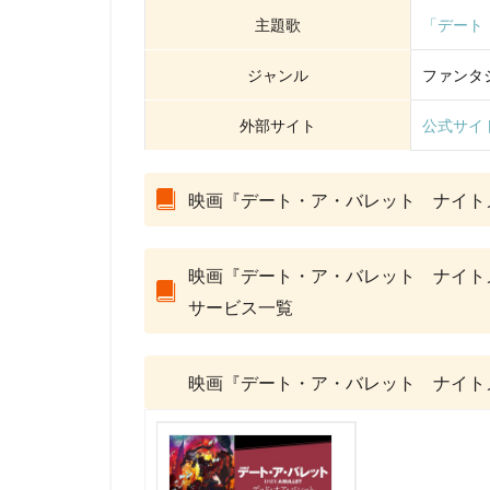
Marza Animation P
主題歌
「デート
MISIA
MoeM
スティーヴン・フ
ジャンル
ファンタ
サイモン・ダミア
外部サイト
公式サイ
サミュエル・L・
サーオップ・バン
映画『デート・ア・バレット ナイト
ザ・シークレット
シグナル・エムデ
サイコパス製作委
映画『デート・ア・バレット ナイト
クリス・ミラー
サービス一覧
クロックワークス
ケイシー・モッテ
映画『デート・ア・バレット ナイト
ゴア・ヴァービン
ゲンディ・タルタ
コミックス・ウェ