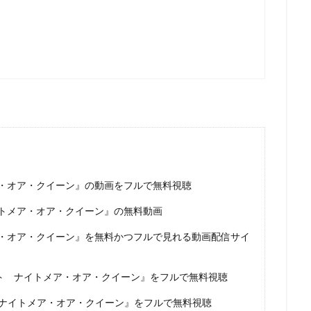
ーノン
ショウゲート
シルヴェスター・スタローン
クリス・バック
ジョー・ロメルサ
ジローラモ
ジーン・ハックマン
スカル・
ックス
スコット・モシャー
スタジオぴえろ
スタジオカラー
スタジオジュニオ
スタジオポノック
ジョーカーフィルムズ
ス
スタジオ地図
スタジオ金魚色
スチュアート・ロビンソン
ィーブン
スティーブン・アルパート
スティーブン・アンダーソン
クナー
スティーヴン・J・アンダーソン
スティーヴン・コルベア
シンエイ動画
ジム・マクドナルド
シンエイ映画
ジェイコブ・
エッセン
ジェニファー・ユー
ジェニファー・リー
ジェニファー・
・オア・クイーン』の動画をフルで無料視聴
ェーン・カーティン
ジニー・タイラー
ジム・カマラッド
ジム・ガ
トメア・オア・クイーン』の無料動画
ン・グレイザー
ジョン・ラセター
ジュディ・オング
ジュリアン・
リュース
ジュリー・ボーウェン
ジョス・ウェドン
ジョン・カビラ
・オア・クイーン』を無料かつフルで見れる動画配信サイ
ジョン・スティーヴンソン
ジョン・ハム
ジョン・マスカー
ット ナイトメア・オア・クイーン』をフルで無料視聴
ベリー
クリス・バトラー
クリス・サンダース
アンディ・デヴィン
ニー・ピクチャーズ
インターフィルム
イヴェ・バルザック
ウィリ
 ナイトメア・オア・クイーン』をフルで無料視聴