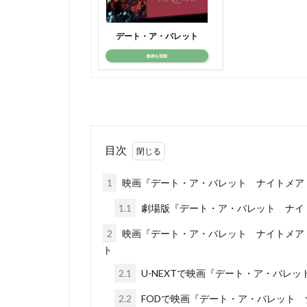
コンラッド・ヴァ
スタジオディーン
デート・ア・バレット
スクウェア・エニ
動画を視聴
スタジオジブリ
スタジオ・リッカ
スティーブンステ
スティーブ・ヒッ
目次
ジョーイ・ソー
ジェイソン・ティ
1
映画『デート・ア・バレット ナイトメア
ジェンコ
ジ
1.1
劇場版『デート・ア・バレット ナイ
ジャック・ディラ
ジュリー・アンド
2
映画『デート・ア・バレット ナイトメア
ト
ジョン・クリーズ
2.1
U-NEXTで映画『デート・ア・バレ
ジョン・ラウンズ
ウォルト・ディズ
2.2
FODで映画『デート・ア・バレット