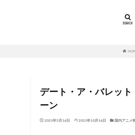
ミヤコ蝶々
世田壱恵
丘
下田翔大
中
中島ゆき
中
上坂すみれ
HO
上村典子
上
上田慎一郎｜ふく
上白石萌音
中村誠
中村
デート・ア・バレット
中西哲夫
中
丸山裕子
丸
ーン
中村章子
中
中村 悠一
中
2021年5月16日
2021年10月16日
国内アニメ
中村哲
中村
中村浩太郎