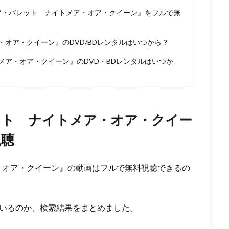
ジャクソン
ウェス・アンダーソン
ウエンツ瑛士
ウォルト・ディズ
ア・バレット ナイトメア・オア・クイーン』をフルで無
ニー・アニメーション・スタジオ
ウォルト・ディズニー・カンパニー
ニー・スタジオ・ホーム・エンターテイメント
オア・クイーン』のDVD/BDレンタルはいつから？
ニー・スタジオ・モーション・ピクチャーズ
ア・オア・クイーン』のDVD・BDレンタルはいつか
ニー・フィーチャー・アニメーション
イルミネーション・エンターテインメ
ニー・プロダクション
ウォルト・ドーン
ウォルフガング・ライザーマ
ウルトラスーパーピクチャーズ
エイトビット
エイベックス・ピクチ
エディ・マーフィ
エデン・エスピノーザ
エドゥアール・プルテ
ット ナイトメア・オア・クイー
モンズ・リリアナ・マミー
アーチ
アンディー・ジョーンズ
アント
視聴
ダムソン
アンドリュー・スタントン
アンドレ・ヴァロ＝カヴァグリオ
クチャーズ
アンパンマン制作委員会2020
アンパンマン製作委員会2017
・オア・クイーン』の動画はフルで無料視聴できるの
ターテインメント
アン・バンクロフト
アン・リード
アート・ステ
ズ
アート・スティーヴンズ
アードマンアニメーションズ
メーションズ
イアン・チェリー
イオンエンターテイメント
イザベ
れているのか、検索結果をまとめました。
イザベル・プティ・ジャック
イシグロキョウヘイ
イッセー尾形