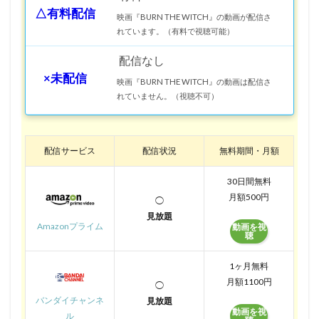
△有料配信
映画『BURN THE WITCH』の動画が配信さ
れています。（有料で視聴可能）
配信なし
×未配信
映画『BURN THE WITCH』の動画は配信さ
れていません。（視聴不可）
配信サービス
配信状況
無料期間・月額
30日間無料
月額500円
◯
見放題
Amazonプライム
動画を視
聴
1ヶ月無料
月額1100円
◯
バンダイチャンネ
見放題
動画を視
ル