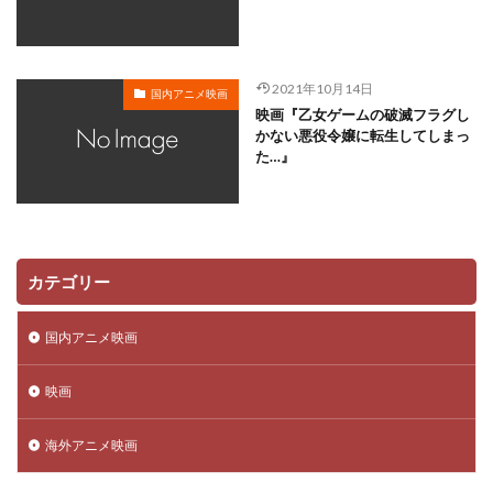
2021年10月14日
国内アニメ映画
映画『乙女ゲームの破滅フラグし
かない悪役令嬢に転生してしまっ
た…』
カテゴリー
国内アニメ映画
映画
海外アニメ映画