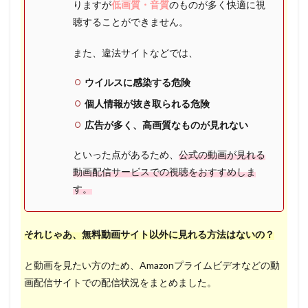
りますが
低画質・音質
のものが多く快適に視
聴することができません。
また、違法サイトなどでは、
ウイルスに感染する危険
個人情報が抜き取られる危険
広告が多く、高画質なものが見れない
といった点があるため、
公式の動画が見れる
動画配信サービスでの視聴をおすすめしま
す。
それじゃあ、無料動画サイト以外に見れる方法はないの？
と動画を見たい方のため、Amazonプライムビデオなどの動
画配信サイトでの配信状況をまとめました。