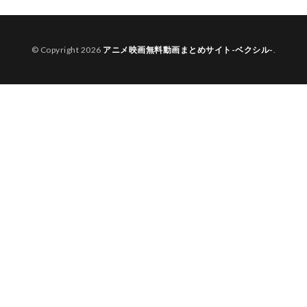
© Copyright 2026
アニメ映画無料動画まとめサイト-ベクシル-
.