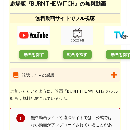
劇場版『BURN THE WITCH』の無料動画
無料動画サイトでフル視聴
動画を探す
動画を探す
動画を探
視聴した人の感想
ご覧いただいたように、映画『BURN THE WITCH』のフル
動画は無料配信されていません。
無料動画サイトや違法サイトでは、公式では
ない動画がアップロードされていることがあ