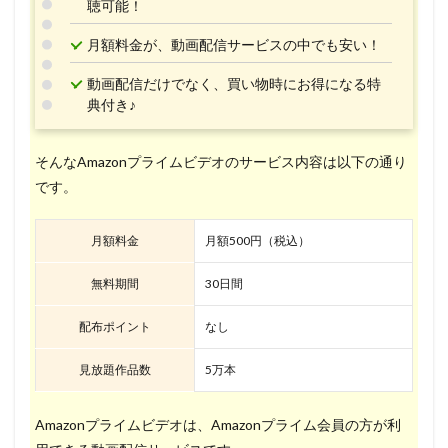
聴可能！
月額料金が、動画配信サービスの中でも安い！
動画配信だけでなく、買い物時にお得になる特
典付き♪
そんなAmazonプライムビデオのサービス内容は以下の通り
です。
月額料金
月額500円（税込）
無料期間
30日間
配布ポイント
なし
見放題作品数
5万本
Amazonプライムビデオは、Amazonプライム会員の方が利