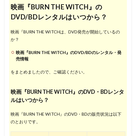
映画『BURN THE WITCH』の
DVD/BDレンタルはいつから？
映画『BURN THE WITCHは、DVD発売が開始しているの
か？
映画『BURN THE WITCH』のDVD/BDのレンタル・発
売情報
をまとめましたので、ご確認ください。
映画『BURN THE WITCH』のDVD・BDレンタ
ルはいつから？
映画『BURN THE WITCH』のDVD・BDの販売状況は以下
のとおりです。