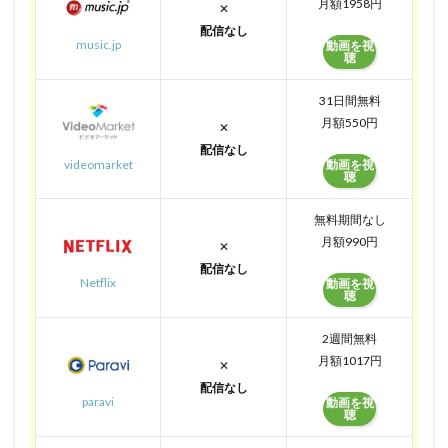
月額1958円
✕
配信なし
music.jp
動画を視
聴
31日間無料
月額550円
✕
配信なし
動画を視
videomarket
聴
無料期間なし
月額990円
✕
配信なし
Netflix
動画を視
聴
2週間無料
月額1017円
✕
配信なし
paravi
動画を視
聴