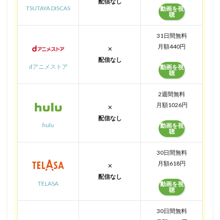
配信なし
TSUTAYA DISCAS
動画を視
聴
31日間無料
月額440円
✕
配信なし
dアニメストア
動画を視
聴
2週間無料
月額1026円
✕
配信なし
hulu
動画を視
聴
30日間無料
月額618円
✕
配信なし
TELASA
動画を視
聴
30日間無料