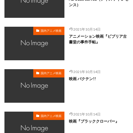
ンス）
2021年10月14日
国内アニメ映画
アニメーション映画『ビブリア古
書堂の事件手帖』
2021年10月14日
国内アニメ映画
映画 バクテン!!
2021年10月14日
国内アニメ映画
映画『ブラッククローバー』