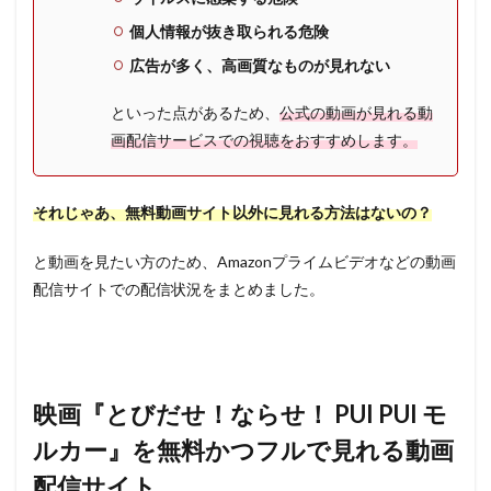
個人情報が抜き取られる危険
広告が多く、高画質なものが見れない
といった点があるため、
公式の動画が見れる動
画配信サービスでの視聴をおすすめします。
それじゃあ、無料動画サイト以外に見れる方法はないの？
と動画を見たい方のため、Amazonプライムビデオなどの動画
配信サイトでの配信状況をまとめました。
映画『とびだせ！ならせ！ PUI PUI モ
ルカー』を無料かつフルで見れる動画
配信サイト