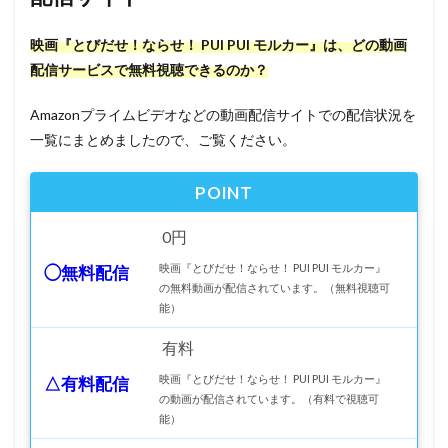
映画『とびだせ！ならせ！ PUI PUI モルカー』は、どの動画
配信サービスで無料視聴できるのか？
Amazonプライムビデオなどの動画配信サイトでの配信状況を
一覧にまとめましたので、ご覧ください。
POINT
0円
映画『とびだせ！ならせ！ PUI PUI モルカー』
◯無料配信
の無料動画が配信されています。（無料視聴可
能）
有料
映画『とびだせ！ならせ！ PUI PUI モルカー』
△有料配信
の動画が配信されています。（有料で視聴可
能）