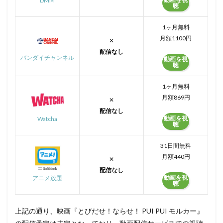
DMM
聴
1ヶ月無料
月額1100円
✕
配信なし
バンダイチャンネル
動画を視
聴
1ヶ月無料
月額869円
✕
配信なし
動画を視
Watcha
聴
31日間無料
月額440円
✕
配信なし
動画を視
アニメ放題
聴
上記の通り、映画『とびだせ！ならせ！ PUI PUI モルカー』