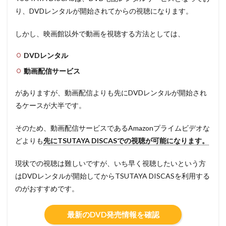
り、DVDレンタルが開始されてからの視聴になります。
しかし、映画館以外で動画を視聴する方法としては、
DVDレンタル
動画配信サービス
がありますが、動画配信よりも先にDVDレンタルが開始され
るケースが大半です。
そのため、動画配信サービスであるAmazonプライムビデオな
どよりも
先にTSUTAYA DISCASでの視聴が可能になります。
現状での視聴は難しいですが、いち早く視聴したいという方
はDVDレンタルが開始してからTSUTAYA DISCASを利用する
のがおすすめです。
最新のDVD発売情報を確認