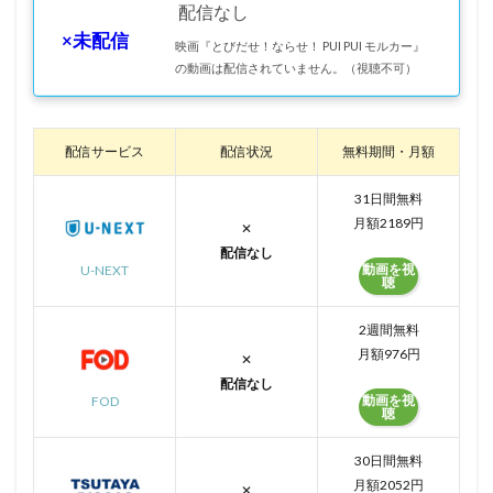
配信なし
×未配信
映画『とびだせ！ならせ！ PUI PUI モルカー』
の動画は配信されていません。（視聴不可）
配信サービス
配信状況
無料期間・月額
31日間無料
月額2189円
✕
配信なし
動画を視
U-NEXT
聴
2週間無料
月額976円
✕
配信なし
動画を視
FOD
聴
30日間無料
月額2052円
✕