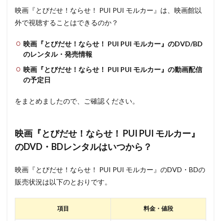
映画『とびだせ！ならせ！ PUI PUI モルカー』は、映画館以
外で視聴することはできるのか？
映画『とびだせ！ならせ！ PUI PUI モルカー』のDVD/BD
のレンタル・発売情報
映画『とびだせ！ならせ！ PUI PUI モルカー』の動画配信
の予定日
をまとめましたので、ご確認ください。
映画『とびだせ！ならせ！ PUI PUI モルカー』
のDVD・BDレンタルはいつから？
映画『とびだせ！ならせ！ PUI PUI モルカー』のDVD・BDの
販売状況は以下のとおりです。
項目
料金・値段