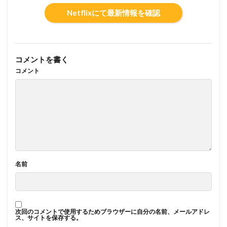
Netflixにて最新情報を確認
コメントを書く
コメント
名前
次回のコメントで使用するためブラウザーに自分の名前、メールアドレ
ス、サイトを保存する。