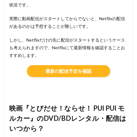
状況です。
実際に動画配信がスタートしてからでないと、Netflixの配信
があるのかは予想することが難しいです。
しかし、Netflixだけの先に配信がスタートするというケース
も考えられますので、Netflixにて最新情報を確認することお
すすめします。
最新の配信予定を確認
映画『とびだせ！ならせ！ PUI PUI モ
ルカー』のDVD/BDレンタル・配信は
いつから？