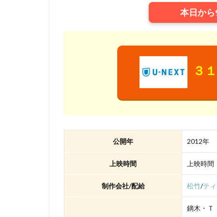
本日から
三浦浩一
三
三石琴乃
三
ローラ・ベナンテ
ワーナー・ブラザ
３１
ヴィレッジ・ロー
三宅健太
一
三上市朗
三
久保田恵
お
いのくちゆか
公開年
2012年
かかずゆみ
きそひろこ
上映時間
上映時間
さとうけいいち
制作会社/配給
松竹
/
ティ
TARAKO
TB
Thunderbolt Fanta
鏑木・Ｔ