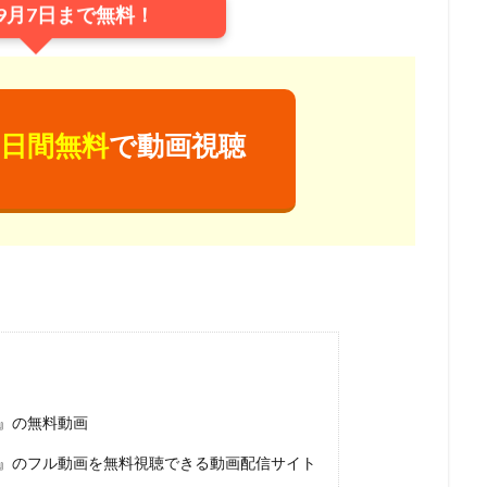
9月7日まで無料！
ジャクソン
ウェス・アンダーソン
ウエンツ瑛士
ウォルト・ディズ
ニー・アニメーション・スタジオ
ウォルト・ディズニー・カンパニー
ニー・スタジオ・ホーム・エンターテイメント
ニー・スタジオ・モーション・ピクチャーズ
日間無料
で動画視聴
ニー・フィーチャー・アニメーション
イルミネーション・エンターテインメ
ニー・プロダクション
ウォルト・ドーン
ウォルフガング・ライザーマ
ウルトラスーパーピクチャーズ
エイトビット
エイベックス・ピクチ
エディ・マーフィ
エデン・エスピノーザ
エドゥアール・プルテ
モンズ・リリアナ・マミー
アーチ
アンディー・ジョーンズ
アント
ダムソン
アンドリュー・スタントン
アンドレ・ヴァロ＝カヴァグリオ
クチャーズ
アンパンマン制作委員会2020
アンパンマン製作委員会2017
ターテインメント
アン・バンクロフト
アン・リード
アート・ステ
ズ
アート・スティーヴンズ
アードマンアニメーションズ
ng-』の無料動画
メーションズ
イアン・チェリー
イオンエンターテイメント
イザベ
inning-』のフル動画を無料視聴できる動画配信サイト
イザベル・プティ・ジャック
イシグロキョウヘイ
イッセー尾形