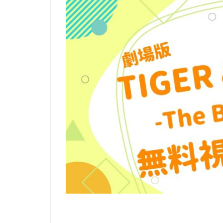
リージェンシー・
ルーシー・リュー
レベッカ・フォー
ロジャー・クレイ
ロバート・ゼメキ
ロブ・ラックスト
メイヴ・アンドリ
モニカ・エヴァン
ユニバーサル・ピ
ライデンフィルム
ラットパック=デ
ラルフ・ゾンダグ
リッチ・ムーア
三木のり平
三林京子
三