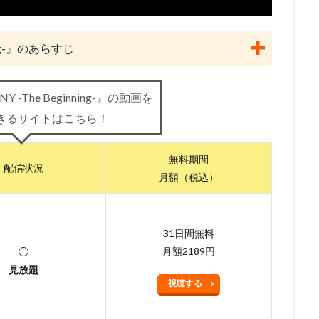
lanet
May'n
Maybe Movies（フランス）
MEGUMI
Michael 
i
Molot Entertainment
MTJJ
アリソン・ジャネイ
アンガス
ning-』のあらすじ
ライ
サンライズ
サイモン・J・スミス
サイモン・ウェルズ
ーニ
サエキトモ
サテライト
サテライト株式会社
サブリメイ
ジャクソン
サンジゲン
サヴェリオ・ライモンド
サイエンスSARU
Y -The Beginning-』の動画を
・オーマン
ザック・ガリフィアナキス
ザック・スナイダー
ザック
きるサイトはこちら！
・ラボ
ザ・ストーリー・ カンパニーターナー・エンターテイメント（英語版
シグナル・エムディ
シネカノン
シャフト
シャロン・ストー
無料期間
配信状況
員会
ゴンゾ
シルバー・スクリーン・パートナーズⅢ
ケン・サンダ
月額（税込）
クリス・ルノー
クルエル・アンド・アンユージュアル・フィルムズ
グラフィニカ
グループ・タック
グレッグ・ティアナン
31日間無料
・クライン
ケリー・シェイル
ケンドーコバヤシ
ケヴィン・リマ
月額2189円
◯
スキー
ゲイリー・ゴールドマン
ゲイリー・トルースデール
見放題
コフスキー
ゲーリー・トゥルースデイル
コトリンゴ
コミックス・
視聴する
ーブ・フィルム
コメディ・セントラル
コロンビア映画
コング桑田