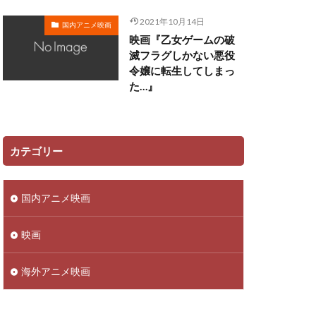
田ゆう子
2021年10月14日
国内アニメ映画
映画『乙女ゲームの破
リー
滅フラグしかない悪役
令嬢に転生してしまっ
ン
た…』
佳澄
一柳みる
ツ矢雄二
三上哲
ーヴン・ブルーム
カテゴリー
さこ
おおしたこうた
国内アニメ映画
明
かねこはりい
さとうあい
映画
あきら
ufotable
海外アニメ映画
ロリド
 Films
TRIGGER