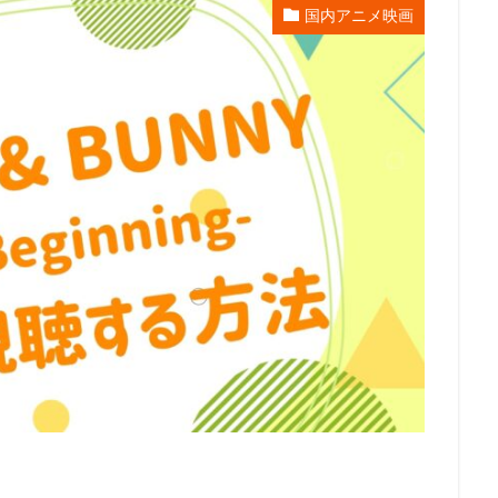
国内アニメ映画
エンタープライズ
リー・アンクリッチ
ルイ・ガレル
ルネ・ラルー
レイパー佐藤
レゴ
レジス・フィルビン
レスプリ
レス
スダット
レントラックジャパン
リリー・フランキー
レ・フィルム
グ・スミス
ロジャー・ミラー
ロックウェルアイズ
ロドニー・ロス
ス
ロバート秋山
ロビオ・エンターテインメント
ロビン・バッド
ロー
リン・ピクチャーズ
リュック・ベッソン
ロラン・ジャンドロ
ュース
メトロ・ゴールドウィン・メイヤー
メリッサ・コーリアー
ス
ヤスヒロ
ヤマサキオサム
ヤーロウ・チェイニー
ユニバー
クチャーズ
ライオンズゲート
ライデンフィルム
リノ・ディサルヴ
京都スタジオ
ラサール石井
ラジャ・ゴズネル
ューン・エンターテインメント
ラットパック・エンターテインメント
ラ
ラヴェルヌ知輝
リクはよわくない製作委員会
リチャード・リッチ
ロブ・レターマン
ロン・クレメンツ
三谷昇
三橋加奈子
三木俊一郎
三木孝浩
三木敏彦
三木眞一郎
三木鶏郎
三
林輝夫
三森すずこ
三波伸介
三宅貴大
三津田健
三浦友