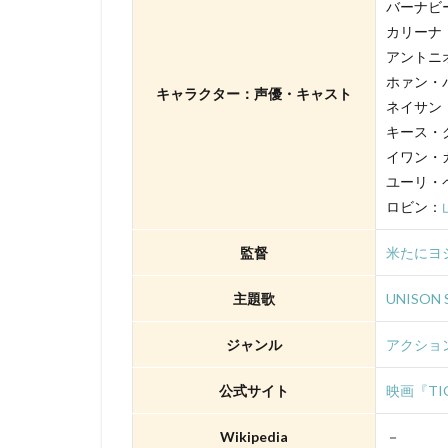
TYOアニメーショ
バーナビー
カリーナ
XEBEC
XFL
アントニ
「スカイ・クロラ
ホァン・
さとうふみかず
キャラクター：声優・キャスト
ネイサン
ゆかな
ゆき
キース・
わたなべひろし
イワン・
ユーリ・
アスミック・エー
ロビン：
アニマル・ロジッ
アムリタ・アチャ
監督
米たにヨ
まゆみ
しめ
主題歌
UNISO
せいや（霜降り明
たみやすともえ
ジャンル
アクショ
とーやま校長
公式サイト
映画『TIG
のん
はせさ
アレクセイ・ツィ
Wikipedia
－