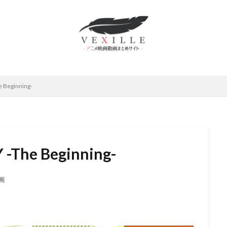
ムロツヨシ
スティーヴ・ボックス
中博史
下野紘
世弥きくよ
さとみ
中上育実
中上育美
中丸新将
中井和哉
中井貴一
原麻衣
中國卓郎
中尾彬
中尾明慶
中尾隆聖
中山エミリ
島唯
中島愛
中島由貴
下田麻美
下田正美
中嶋佳葉
上妻成吾
上川隆也
上恭ノ介
上戸彩
上方よしお
上杉和
Beginning-
村泰
上村祐翔
上海合源文化伝媒有限公司
下崎紘史
上田 芳裕
だみゆき
上田敏也
上田燿司
上田祐司
上田麗奈
上白石
上野アサ
下屋則子
中島美嘉
中川大志
三野輪有紀
中西
雅俊
中村龍彦
中條健一
中津真莉
中澤まさとも
中澤一
The Beginning-
西妙子
中里望
中村紀子子
中野聖子
丸尾知子
丸山壮史
山詠二
丹宗立峰
丹沢晃之
丹波哲郎
丹阿弥谷津子
乃村
画
川慶一
中村倫也
中川淳
中川翔子
中川謙二
中川里江
村たつ
中村ひろみ
中村アン
中村亮太
中村佐恵美
中村
哲治
中村大樹
中村悠一
中村文徳
中村晃子
中村桜
中村獅童
中村玉緒
上原多香子
三輪勝恵
ムービック
レ