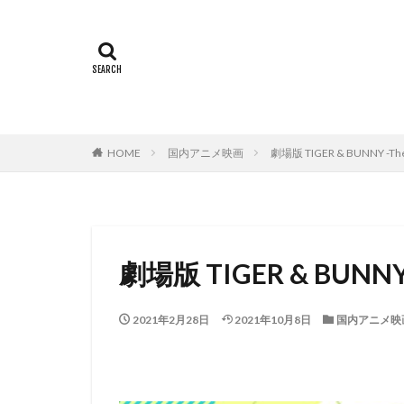
ミヤコ蝶々
世田壱恵
丘
下田翔大
中
中島ゆき
中
上坂すみれ
HOME
国内アニメ映画
劇場版 TIGER & BUNNY -The 
上村典子
上
上田慎一郎｜ふく
上白石萌音
中村誠
中村
劇場版 TIGER & BUNNY -
中西哲夫
中
丸山裕子
丸
2021年2月28日
2021年10月8日
国内アニメ映
中村章子
中
中村 悠一
中
中村哲
中村
中村浩太郎