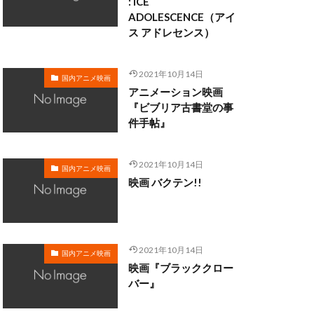
: ICE
ADOLESCENCE（アイ
ス アドレセンス）
・クラーク
・ディシ
2021年10月14日
国内アニメ映画
マン
アニメーション映画
ロブ・ミンコフ
『ビブリア古書堂の事
件手帖』
ン
ライカ
メル・ブランク
2021年10月14日
サル・スタジオ
国内アニメ映画
映画 バクテン!!
ォ
リー・モリー
2021年10月14日
国内アニメ映画
映画『ブラッククロー
三日尻望
バー』
村ゆうな
和
三浦春馬