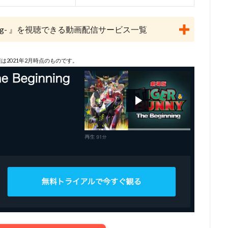
ーノン
ショウゲート
シルヴェスター・スタローン
クリス・バック
ジョー・ロメルサ
ジローラモ
ジーン・ハックマン
スカル・
eginning- 』を視聴できる動画配信サービス一覧
ックス
スコット・モシャー
スタジオぴえろ
スタジオカラー
スタジオジュニオ
スタジオポノック
ジョーカーフィルムズ
ス
は2021年2月時点のものです。
スタジオ地図
スタジオ金魚色
スチュアート・ロビンソン
ィーブン
スティーブン・アルパート
スティーブン・アンダーソン
クナー
スティーヴン・J・アンダーソン
スティーヴン・コルベア
シンエイ動画
ジム・マクドナルド
シンエイ映画
ジェイコブ・
エッセン
ジェニファー・ユー
ジェニファー・リー
ジェニファー・
ェーン・カーティン
ジニー・タイラー
ジム・カマラッド
ジム・ガ
ン・グレイザー
ジョン・ラセター
ジュディ・オング
ジュリアン・
リュース
ジュリー・ボーウェン
ジョス・ウェドン
ジョン・カビラ
ジョン・スティーヴンソン
ジョン・ハム
ジョン・マスカー
ベリー
クリス・バトラー
クリス・サンダース
アンディ・デヴィン
ニー・ピクチャーズ
インターフィルム
イヴェ・バルザック
ウィリ