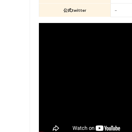
david production
DLE
Elena C
公式twitter
－
Gackt
gainax
Gullane（Thomas）
BRUNO MAGNE
a-1 pictures
Aleksandr Gruzde
A･C･G･T
B
IGタツノコ
I
OLM Team Kato
POLYGON PICTUR
ROBOT
ROL
STUDIO 4℃
j.c.staff
Lynn
Lerche
LiLiC