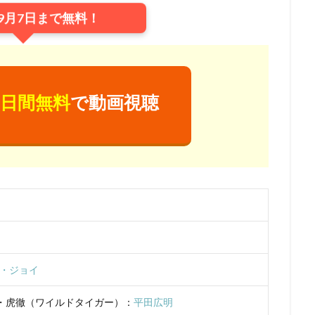
9月7日まで無料！
浦理恵子
三浦翔平
三浦貴博
三澤紗千香
三瓶由布子
三
宅麻理恵
三宅裕司
ロン・パールマン
一条和矢
ローラ・ベイ
ィ
ワーナー・アニメーション・グループ
ワーナー・ブラザース
ース映画
ヴァーティゴ・エンターテインメント
ヴィッキー・ジェンソ
日間無料
で動画視聴
ドショー・ピクチャーズ
ヴイナス戦記製作委員会
一城みゆ希
一杉
色ヒカル
一龍斎春水
一龍斎貞友
七尾伶子
七瀬亜深
三
上枝織
三升家小勝
三宅 健太
スティーヴ・マルティノ
スティ
またかな
あおきさやか
あずさ欣平
いしづかあつこ
いとうあ
うえだ ひでひと
うえだ ゆうじ
うえだゆうじ
えなりかずき
『ヤマノススメ おもいでプレゼント』製作委員会
かないみか
かぬか光
ぎゃろっぷ
くじら
くまいもとこ
こおろぎさとみ
こだま兼嗣
あおきえい
「新妹魔王の契約者 DEPARTURES」製作委員会
しぎの
・ジョイ
S
TBSテレビ
TCエンタテインメント
teamヤマヒツヂ/スタジオコ
sy Project
TIA 「100日間生きたワニ」製作委員会
TMS
Trademark
・虎徹（ワイルドタイガー）：
平田広明