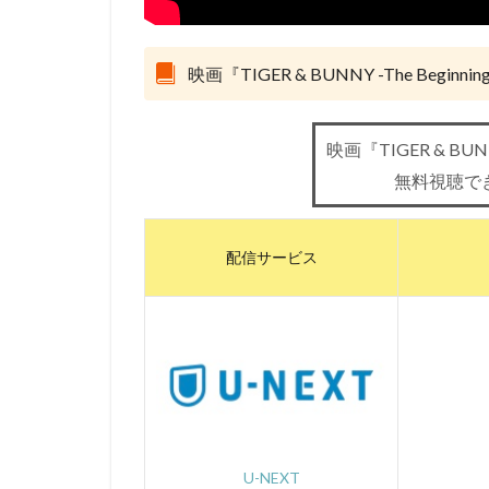
Marza Animation P
MISIA
MoeM
映画『TIGER & BUNNY -The Begin
スティーヴン・フ
サイモン・ダミア
サミュエル・L・
映画『TIGER & BUNN
サーオップ・バン
無料視聴で
ザ・シークレット
シグナル・エムデ
配信サービス
サイコパス製作委
クリス・ミラー
クロックワークス
ケイシー・モッテ
ゴア・ヴァービン
ゲンディ・タルタ
コミックス・ウェ
U-NEXT