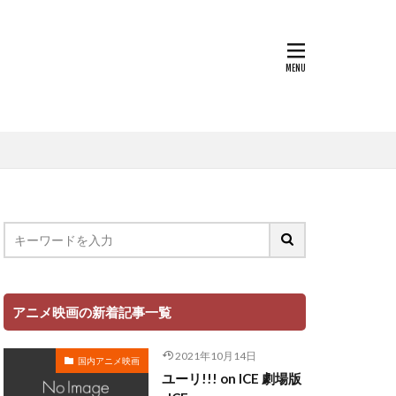
世戸さおり
中原茂
中山千夏
上條恒彦
也
上杉達也
上田 麗奈
萌歌
文夫
中村美友
登
中田譲治
丸山有香
健次
中村繪里子
アニメ映画の新着記事一覧
中庸助
千絵
中村省吾
2021年10月14日
国内アニメ映画
中村正
ユーリ!!! on ICE 劇場版
ミ・シャイエ