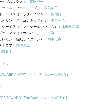
ンズ
UIP
「宇宙兄弟」製作委員会
V1 Studio
white fox
・ブルックスJr.：
森田成一
・ライル（ブルーローズ）：
寿美菜子
AG
YAMATOWORKS
ZEXCS
「KITE LIBERATOR」製作委員会
オ・ロペス（ロックバイソン）：
楠大典
」製作委員会
「ストレンヂア」製作委員会
「デート・ア・バレット」
パオリン（ドラゴンキッド）：
伊瀬茉莉也
しずくちゃん
Studio五組
アスミック・エース
やすみ哲夫
・シーモア（ファイヤーエンブレム）：
津田健次郎
のさつき
ゆめ太カンパニー
よこざわけい子
よしだ教頭
りん
グッドマン（スカイハイ）：
井上剛
アクタス
アシュラ製作委員会
アスミック・エース エンタテイメン
カレリン（折紙サイクロン）：
岡本信彦
ペトロフ：
遊佐浩二
ス エンタテインメント
アトラス・エンターテインメント
アニプレック
山口勝平
ク
アニメーションスタジオ・セブン
アブドゥルラヴァッシュ
アミ
リア
アヤカ・ウィルソン
アリエル・ウィンター
アリソン・コート
シトモ
ぎしがこ
てらそま まさき
すずいけいこ
すずきけいこ
すずき
N SQUARE GARDEN「リニアブルーを聴きながら」
星）
たかたまさひろ
たかはし智秋
たくませいこ
たてかべ和
たむらしげる
ちえりとチェリー製作委員会
てらそままさき
ま
ン
なかむらたかし
なぎら健壱
ならはしみき
にっかつ児童映画
ER & BUNNY -The Beginning-』公式サイト
ん治
ふくだみゆき
ふくまつ進紗
ふじたれいこ
SynergySP
ツィリン
Fergal Reilly
Clay Kaytis
CloverWorks
Damir Eldar