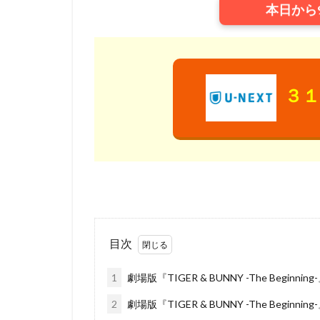
本日から
ウィルフレッド・
ウォルト・ディズ
ウォルト・ディズ
ウォルト・ディズ
３１
ウォルト・ディズ
ウォルト・ディズ
ウディ・アレン
エディ・コリンズ
イルカ
エド
アンドリュー・ア
アンナプルナ・ピ
目次
アンブリン・エン
イメージムーバー
1
劇場版『TIGER & BUNNY -The Beginni
アードマン・アニ
2
劇場版『TIGER & BUNNY -The Beg
イザベル・スパド