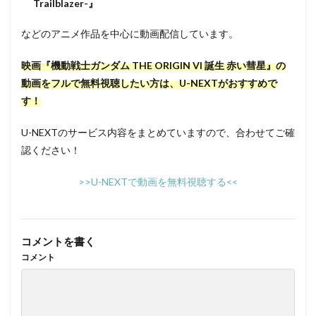
Trailblazer-』
などのアニメ作品を中心に動画配信しています。
映画『機動戦士ガンダム THE ORIGIN VI 誕生 赤い彗星』の
動画をフルで無料視聴したい方は、U-NEXTがおすすめで
す！
U-NEXTのサービス内容をまとめていますので、合わせてご確
認ください！
>>U-NEXTで動画を無料視聴する<<
コメントを書く
コメント