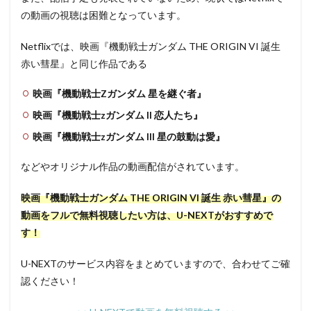
の動画の視聴は困難となっています。
Netflixでは、映画『機動戦士ガンダム THE ORIGIN VI 誕生
赤い彗星』と同じ作品である
映画『機動戦士Zガンダム 星を継ぐ者』
映画『機動戦士zガンダム II 恋人たち』
映画『機動戦士zガンダム III 星の鼓動は愛』
などやオリジナル作品の動画配信がされています。
映画『機動戦士ガンダム THE ORIGIN VI 誕生 赤い彗星』の
動画をフルで無料視聴したい方は、U-NEXTがおすすめで
す！
U-NEXTのサービス内容をまとめていますので、合わせてご確
認ください！