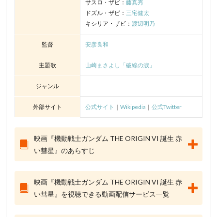
サスロ・ザビ：
藤真秀
ドズル・ザビ：
三宅健太
キシリア・ザビ：
渡辺明乃
監督
安彦良和
主題歌
山崎まさよし「破線の涙」
ジャンル
外部サイト
公式サイト
｜
Wikipedia
｜
公式Twitter
映画『機動戦士ガンダム THE ORIGIN VI 誕生 赤
い彗星』のあらすじ
映画『機動戦士ガンダム THE ORIGIN VI 誕生 赤
い彗星』を視聴できる動画配信サービス一覧