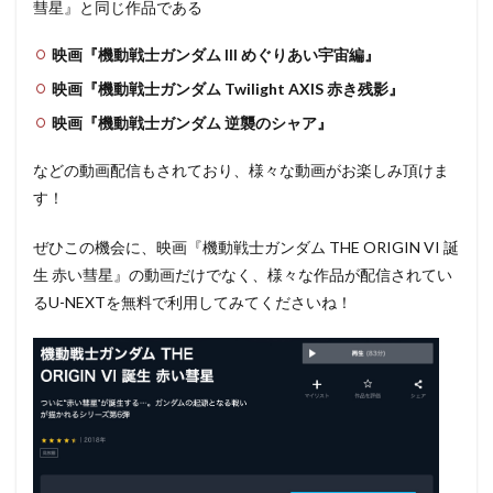
彗星』と同じ作品である
映画『機動戦士ガンダム III めぐりあい宇宙編』
映画『機動戦士ガンダム Twilight AXIS 赤き残影』
映画『機動戦士ガンダム 逆襲のシャア』
などの動画配信もされており、様々な動画がお楽しみ頂けま
す！
ぜひこの機会に、映画『機動戦士ガンダム THE ORIGIN VI 誕
生 赤い彗星』の動画だけでなく、様々な作品が配信されてい
るU-NEXTを無料で利用してみてくださいね！