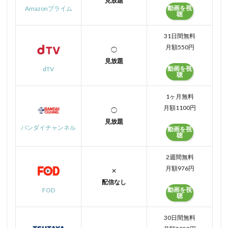
見放題
動画を視
Amazonプライム
聴
31日間無料
月額550円
◯
見放題
動画を視
dTV
聴
1ヶ月無料
月額1100円
◯
見放題
バンダイチャンネル
動画を視
聴
2週間無料
月額976円
✕
配信なし
動画を視
FOD
聴
30日間無料