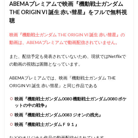
ABEMAプレミアムで映画『機動戦士ガンダム
THE ORIGIN VI 誕生 赤い彗星』をフルで無料視
聴
映画『機動戦士ガンダム THE ORIGIN VI 誕生 赤い彗星』の
動画は、ABEMAプレミアムで動画配信されていません。
また、配信予定も発表されていないため、現状ではNetflixで
の動画の視聴は困難となっています。
ABEMAプレミアムでは、映画『機動戦士ガンダム THE
ORIGIN VI 誕生 赤い彗星』と同じ作品である
映画『機動戦士ガンダム0080 機動戦士ガンダム0080 ポケ
ットの中の戦争』
映画『機動戦士ガンダム0083 ジオンの残光』
映画『機動戦士ガンダムＦ９１』
などやオリジナル作品の動画配信がされています。