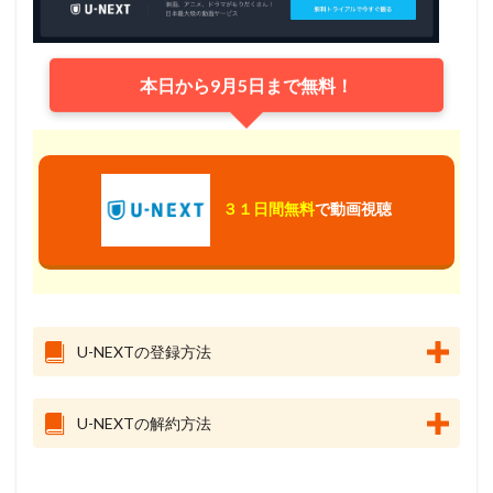
本日から9月5日まで無料！
３１日間無料
で動画視聴
U-NEXTの登録方法
U-NEXTの解約方法