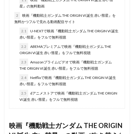
星』の無料動画
2
映画『機動戦士ガンダム THE ORIGIN VI 誕生 赤い彗星』を
無料かつフルで見れる動画配信サイト
2.1
U-NEXTで映画『機動戦士ガンダム THE ORIGIN VI 誕生
赤い彗星』をフルで無料視聴
2.2
ABEMAプレミアムで映画『機動戦士ガンダム THE
ORIGIN VI 誕生 赤い彗星』をフルで無料視聴
2.3
Amazonプライムビデオで映画『機動戦士ガンダム
THE ORIGIN VI 誕生 赤い彗星』をフルで無料視聴
2.4
Netflixで映画『機動戦士ガンダム THE ORIGIN VI 誕生
赤い彗星』をフルで無料視聴
2.5
dアニメストアで映画『機動戦士ガンダム THE ORIGIN
VI 誕生 赤い彗星』をフルで無料視聴
映画『機動戦士ガンダム THE ORIGIN