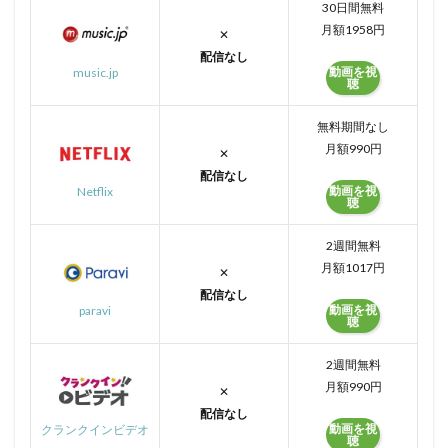
30日間無料
月額1958円
✕
配信なし
動画を視
music.jp
聴
無料期間なし
月額990円
✕
配信なし
動画を視
Netflix
聴
2週間無料
月額1017円
✕
配信なし
動画を視
paravi
聴
2週間無料
月額990円
✕
配信なし
動画を視
クランクインビデオ
聴