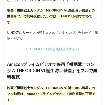
映画『機動戦士ガンダム THE ORIGIN VI 誕生 赤い彗星』の
動画をフルで無料視聴したい方は、U-NEXTがおすすめで
す！
U-NEXTのサービス内容をまとめていますので、合わせてご確
認ください！
>>U-NEXTで動画を無料視聴する<<
Amazonプライムビデオで映画『機動戦士ガン
ダム THE ORIGIN VI 誕生 赤い彗星』をフルで無
料視聴
映画『機動戦士ガンダム THE ORIGIN VI 誕生 赤い彗星』の
フル動画は、Amazonプライムビデオにて無料視聴が可能で
す！