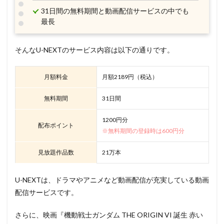
31日間の無料期間と動画配信サービスの中でも
最長
そんなU-NEXTのサービス内容は以下の通りです。
月額料金
月額2189円（税込）
無料期間
31日間
1200円分
配布ポイント
※無料期間の登録時は600円分
見放題作品数
21万本
U-NEXTは、ドラマやアニメなど動画配信が充実している動画
配信サービスです。
さらに、映画『機動戦士ガンダム THE ORIGIN VI 誕生 赤い