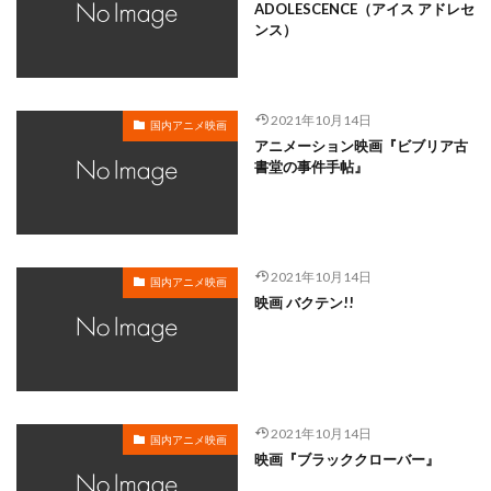
岸谷五朗
岩永洋昭
岩淵桃音
岩田光央
ADOLESCENCE（アイス アドレセ
ンス）
岩田安生
岩田彩
岩田陽葵
岩男潤子
岸尾だいすけ
岸田今日子
岸祐二
岸誠二
岸野幸正
岩川泰千
岸靖人
峯田茉優
2021年10月14日
国内アニメ映画
峰あつ子
島崎信長
島木譲二
島本須美
アニメーション映画『ビブリア古
書堂の事件手帖』
島村佳江
島村幸大
島津冴子
島涼香
島田岳洋
岩永哲哉
岩崎征実
島田紳助
岡田浩暉
岡本瑞恵
岡本綾
岡本麻弥
岡村天斎
岡村明美
岡村美佳沙
岡珠希
2021年10月14日
国内アニメ映画
映画 バクテン!!
岡田准一
岡田吉弘
岡田恵
岡田昌宣
岡田由紀子
岩崎了
岡田由記子
岡田美子
岡田義徳
岡田誠
岡田麿里
岡部政明
岩井七世
岩井俊二
岩居由希子
岩崎 征実
2021年10月14日
岩崎ひろし
島田敏
島美弥子
国内アニメ映画
映画『ブラッククローバー』
平井善之（アメリカザリガニ）
市原悦子
川登志夫