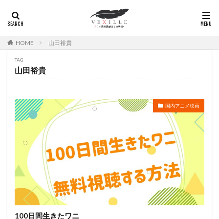
広瀬正志
庄司将之
座古明史
庵野秀明
廣田行生
廣田裕介
弓場沙織
引坂理絵
弥永和子
影山ヒロノブ
広江美奈
影山灯
HOME
山田裕貴
役所広司
後藤光祐
後藤哲夫
後藤圭二
TAG
後藤敦
後藤沙緒里
後藤淳平
後藤邑子
山田裕貴
徐斌
徳丸完
広瀬すず
広橋涼
徳永真利子
平野俊貴
平井駿佑
平尾隆之
国内アニメ映画
平山あや
平岡拓真
平川大輔
平幹二朗
平松晶子
平泉成
平田宏美
平田広明
平田敏夫
平野文
広橋 涼
平野正人
平野稔
平野綾
幸村恵理
幸田夏穂
幸田直子
幸福の科学出版
幾原邦彦
広中雅志
広川太一郎
広森信吾
徳井青空
志乃原良子
平井祥恵
掛川裕彦
手塚眞
手塚祐介
手塚秀彰
手嶌葵
手越祐也
折笠富美子
100日間生きたワニ