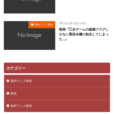
川越淳
川野達朗
川面真也
川﨑芽衣子
工藤夕貴
工藤晴香
工藤進
工藤阿須加
工藤静香
巽悠衣子
市原隼人
川田妙子
2021年10月14日
国内アニメ映画
市川染五郎
市川治
市川猿之助
市村正親
映画『乙女ゲームの破滅フラグし
市村浩佑
市来光弘
常泉忠通
常田富士男
かない悪役令嬢に転生してしまっ
た…』
常盤昌平
常盤祐貴
平井善之
川田紳司
川瀬晶子
島袋美由利
川井憲次
島香裕
島﨑 信長
島﨑信長
嶋俊介
嶋村 侑
嶋村侑
嶋田翔平
巌金四郎
川上とも子
カテゴリー
川中子雅人
川久保潔
川原元幸
川澄綾子
川原慶久
川原瑛都
川口敬一郎
川尻善昭
国内アニメ映画
川島千代子
川島得愛
川島明(麒麟)
川島海荷
映画
川村万梨阿
川栄李奈
川浪葉子
斎藤司
斎藤志郎
松本健太
村松康雄
杉田智和
海外アニメ映画
杏
村上想太
村中 知
村中知
村井かずさ