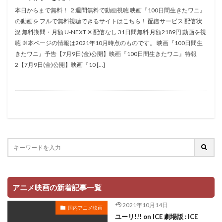
折笠愛
押井守
押谷芽衣
拝真之介
本日からまで無料！ ２週間無料で動画視聴 映画『100日間生きたワニ』
の動画を フルで無料視聴できるサイトはこちら！ 配信サービス 配信状
拡森信吾
況 無料期間・月額 U-NEXT ✕ 配信なし 31日間無料 月額2189円 動画を視
政宗ダテニクル合体版製作委員会 (木下グループ、ドリームシ
聴 ※本ページの情報は2021年10月時点のものです。 映画『100日間生
フト、おっどあいくりえいてぃぶ)
きたワニ』予告【7月9日(金)公開】映画『100日間生きたワニ』特報
所ジョージ
政宗一成
斉藤千和
斉藤壮馬
2【7月9日(金)公開】映画『10 […]
斉藤志郎
斉藤暁
斉藤次郎
斉藤洋介
斉藤貴美子
斎藤久
斎藤千和
斎藤博
手塚プロダクション
戸谷公次
志垣太郎
愛河里花子
志尊淳
志崎樺音
志村けん
志村知幸
志水淳児
志田有彩
志田未来
恒松あゆみ
恩地日出夫
悠木碧
愛があれば大丈夫
愛美
戸田菜穂
慶長佑香
戎怜菜
成宮寛貴
成瀬誠
成田凌
成田剣
アニメ映画の新着記事一覧
成田紗矢香
我修院達也
戸松遥
戸田恵子
2021年10月14日
国内アニメ映画
戸田恵梨香
平井道子
平井理子
斎藤工
ユーリ!!! on ICE 劇場版 : ICE