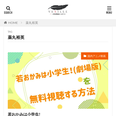
広瀬正志
庄司将之
座古明史
庵野秀明
廣田行生
廣田裕介
弓場沙織
引坂理絵
弥永和子
影山ヒロノブ
広江美奈
影山灯
HOME
薬丸裕英
役所広司
後藤光祐
後藤哲夫
後藤圭二
TAG
後藤敦
後藤沙緒里
後藤淳平
後藤邑子
薬丸裕英
徐斌
徳丸完
広瀬すず
広橋涼
徳永真利子
平野俊貴
平井駿佑
平尾隆之
国内アニメ映画
平山あや
平岡拓真
平川大輔
平幹二朗
平松晶子
平泉成
平田宏美
平田広明
平田敏夫
平野文
広橋 涼
平野正人
平野稔
平野綾
幸村恵理
幸田夏穂
幸田直子
幸福の科学出版
幾原邦彦
広中雅志
広川太一郎
広森信吾
徳井青空
志乃原良子
平井祥恵
掛川裕彦
手塚眞
手塚祐介
手塚秀彰
手嶌葵
手越祐也
折笠富美子
若おかみは小学生!