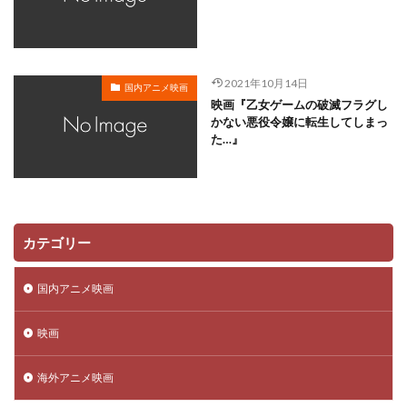
川越淳
川野達朗
川面真也
川﨑芽衣子
工藤夕貴
工藤晴香
工藤進
工藤阿須加
工藤静香
巽悠衣子
市原隼人
川田妙子
2021年10月14日
国内アニメ映画
市川染五郎
市川治
市川猿之助
市村正親
映画『乙女ゲームの破滅フラグし
市村浩佑
市来光弘
常泉忠通
常田富士男
かない悪役令嬢に転生してしまっ
た…』
常盤昌平
常盤祐貴
平井善之
川田紳司
川瀬晶子
島袋美由利
川井憲次
島香裕
島﨑 信長
島﨑信長
嶋俊介
嶋村 侑
嶋村侑
嶋田翔平
巌金四郎
川上とも子
カテゴリー
川中子雅人
川久保潔
川原元幸
川澄綾子
川原慶久
川原瑛都
川口敬一郎
川尻善昭
国内アニメ映画
川島千代子
川島得愛
川島明(麒麟)
川島海荷
映画
川村万梨阿
川栄李奈
川浪葉子
斎藤司
斎藤志郎
松本健太
村松康雄
杉田智和
海外アニメ映画
杏
村上想太
村中 知
村中知
村井かずさ