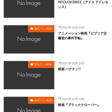
岸谷五朗
岩永洋昭
岩淵桃音
岩田光央
ADOLESCENCE（アイス アドレセ
ンス）
岩田安生
岩田彩
岩田陽葵
岩男潤子
岸尾だいすけ
岸田今日子
岸祐二
岸誠二
岸野幸正
岩川泰千
岸靖人
峯田茉優
2021年10月14日
国内アニメ映画
峰あつ子
島崎信長
島木譲二
島本須美
アニメーション映画『ビブリア古
書堂の事件手帖』
島村佳江
島村幸大
島津冴子
島涼香
島田岳洋
岩永哲哉
岩崎征実
島田紳助
岡田浩暉
岡本瑞恵
岡本綾
岡本麻弥
岡村天斎
岡村明美
岡村美佳沙
岡珠希
2021年10月14日
国内アニメ映画
映画 バクテン!!
岡田准一
岡田吉弘
岡田恵
岡田昌宣
岡田由紀子
岩崎了
岡田由記子
岡田美子
岡田義徳
岡田誠
岡田麿里
岡部政明
岩井七世
岩井俊二
岩居由希子
岩崎 征実
2021年10月14日
岩崎ひろし
島田敏
島美弥子
国内アニメ映画
映画『ブラッククローバー』
平井善之（アメリカザリガニ）
市原悦子
川登志夫