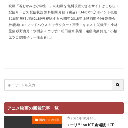
折笠愛
押井守
押谷芽衣
拝真之介
映画『若おかみは小学生！』の動画を 無料視聴できるサイトはこちら！
配信サービス 配信状況 無料期間 月額（税込） U-NEXT ◯ ポイント視聴
拡森信吾
31日間無料 月額2189円 視聴する 公開年 2018年 上映時間 94分 制作会
政宗ダテニクル合体版製作委員会 (木下グループ、ドリームシ
社/配給 DLE マッドハウス キャラクター：声優・キャスト 関織子：小林
フト、おっどあいくりえいてぃぶ)
星蘭 秋野魔月：水樹奈々 ウリ坊：松田颯水 美陽：遠藤璃菜 鈴鬼：小桜
所ジョージ
政宗一成
斉藤千和
斉藤壮馬
エツコ 関峰子：一龍斎春 […]
斉藤志郎
斉藤暁
斉藤次郎
斉藤洋介
斉藤貴美子
斎藤久
斎藤千和
斎藤博
手塚プロダクション
戸谷公次
志垣太郎
愛河里花子
志尊淳
志崎樺音
志村けん
志村知幸
志水淳児
志田有彩
志田未来
恒松あゆみ
恩地日出夫
悠木碧
愛があれば大丈夫
愛美
戸田菜穂
慶長佑香
戎怜菜
成宮寛貴
成瀬誠
成田凌
成田剣
アニメ映画の新着記事一覧
成田紗矢香
我修院達也
戸松遥
戸田恵子
2021年10月14日
国内アニメ映画
戸田恵梨香
平井道子
平井理子
斎藤工
ユーリ!!! on ICE 劇場版 : ICE