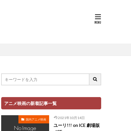
浦しおり
村田志織
貴子
楓
本田望結
朴璐美
本ゆう
杉本沙織
尾銀三
岡洋子
松岡由貴
平孝太郎
千恵美
松坂桃李
アニメ映画の新着記事一覧
映アニメーション
松井恵理子
2021年10月14日
国内アニメ映画
本名陽子
ユーリ!!! on ICE 劇場版
日下由美