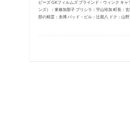
ビーズ GKフィルムズ ブラインド・ウィンク キ
猪野学
岡崎
ンズ）：東條加那子 プリシラ：宇山玲加 町長：玄
部の精霊：糸博 バッド・ビル：辻親八 ドク：山野史
遠藤憲一
遠
郷里大輔
酒
重松花鳥
重
越田知明
轟
込山順子
近
近藤隆
追光
赤根和樹
鈴
鈴木あきえ
鈴木信吾
鈴
鈴木敏夫
鈴
野島昭生
野
野村須磨子
野間口徹
金
赤星昇一郎