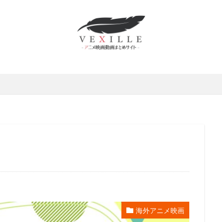
かずさ
村俊英
村千絵
村山明
村川梨衣
村治学
杉
修功
村瀬歩
村田博美
村田和也
村田太志
村田彩
野佑太
杜野まこ
杉田 智和
杉村理加
東京テアトル
本田
本多力
本多真梨子
本多知恵子
本多美季
本橋大輔
本渡
田翼
本田裕之
本郷みつる
杉村ちか子
朱夏
朴 璐美
井ギサブロー
杉咲花
杉山佳寿
杉山佳寿子
杉山紀彰
杉
京ムービー新社
本井えみ
松岡禎丞
松尾佳子
松尾衡
松
松山洋
松山鷹志
松岡そのか
松岡ミユキ
松岡文雄
松
宮五郎
松岡茉優
松島みのり
松崎しげる
松嶋菜々子
松
本さち
松本まりか
松本ヨシロウ
松本保典
松本修
松寺
條加那子
東地宏樹
東宝
東宝映像事業部
東宝東和
テレビジョン旭通信社
東山奈央
東急エージェンシー
東映
東
映洋画
東美江
松原雅子
東野英治郎
松たか子
松下周平
井玲奈
松井菜桜子
松元恵
松元惠
松元環季
松原智恵子
海外アニメ映画
斎藤恵理
日活株式会社
新谷良子
新道乃里子
日下武史