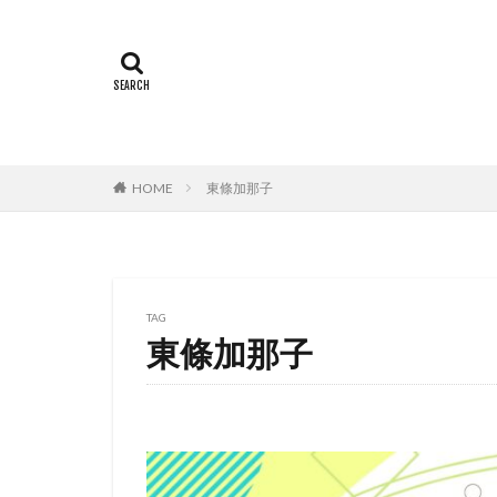
村中知
村井
村瀬 歩
村瀬
村田雄浩
村
本城雄太郎
本田紗来
本
HOME
東條加那子
杉ありさ
杉
来宮良子
東
松山ケンイチ
松岡美里
松
TAG
松方弘樹
松
東條加那子
東北新社
東
東宝株式会社フジ
東映動画
東
松井摩味
松
本上まなみ