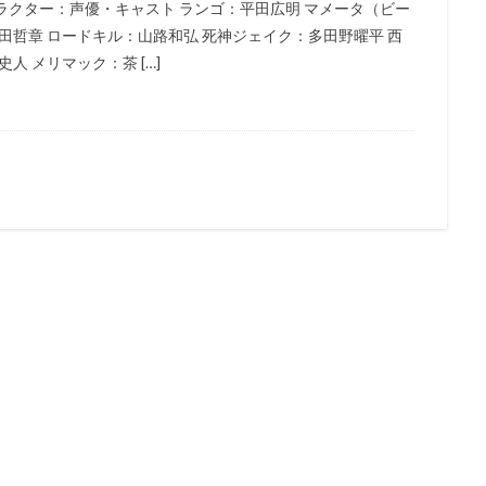
ャラクター：声優・キャスト ランゴ：平田広明 マメータ（ビー
能士
遠藤綾
道井悠
遠藤久美子
遠藤卓司
遠藤大智
田哲章 ロードキル：山路和弘 死神ジェイク：多田野曜平 西
人 メリマック：茶 […]
藤璃菜
遠藤章史
遠藤純
遠藤純一
郭智博
遊佐浩二
井一圭
酒井美紀
酒井良太
醍醐虎汰朗
醍醐貢正
里村洋
田敦司
遊戯王
進藤尚美
野中秀哲
近木裕哉
赤﨑千夏
木一騎
辰巳努
辻本貴則
辻村真人
辻萬長
辻親八
石真介
進藤一宏
近藤信宏
近藤喜文
近藤好美
近藤孝行
動画
速水奨
逢坂良太
逢葉まどか
進藤あまね
野々村真
木れい子
金田アキ
金田明夫
金田朋子
釘宮理恵
鈴々舎
鈴木ほのか
鈴木みえ
鈴木みのり
鈴木やすし
鈴木ヤスシ
木健一
鈴木健太郎
鈴木利正
鈴木勝美
鈴木千尋
鈴木富
木杏
鈴木杏樹
金澤洪充
金子有希
野呂真愛
野沢聡
島裕史
野川さくら
野末武志
野村信次
野村勝人
野村周
野水伊織
野沢那智
金子大地
野沢雅子
野田圭一
野田順
世俊
金丸淳一
金元寿子
金内吉男
金内喜久夫
金城武
鈴木毬花
虫プロダクション
藤生聖子
藤田咲
藤田彩華