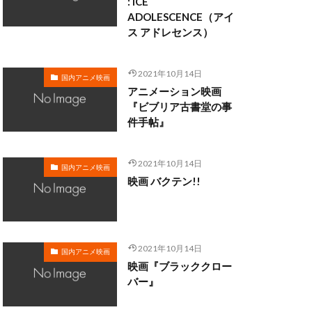
: ICE
ADOLESCENCE（アイ
ス アドレセンス）
野由利加
日野聡
織
新谷真弓
2021年10月14日
国内アニメ映画
斎藤洋一郎
アニメーション映画
助
新田英人
『ビブリア古書堂の事
件手帖』
明比正行
2021年10月14日
隆行
木内 秀信
国内アニメ映画
映画 バクテン!!
木村彩由実
木村良平
加
星野充昭
没」製作委員会
2021年10月14日
国内アニメ映画
映画『ブラッククロー
風亭柳橋
バー』
有本欽隆
まり
犬山イヌコ