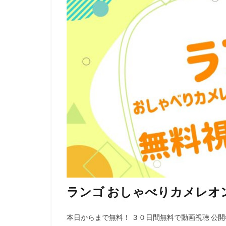
日巻裕二
日
日本ヘラルド映画
日高のり子
新藤乃里子
斎藤隆
斎藤
新妻聖子
新
新生劇場版テニス
星光子
末澤
木内レイコ
朝倉あき
木
木村雅史
木
曽我部和行
ランゴ おしゃべりカメレオ
映画はなかっぱプ
曽我町子
曽
本日からまで無料！ ３０日間無料で動画視聴 公開年 
有村架純
有