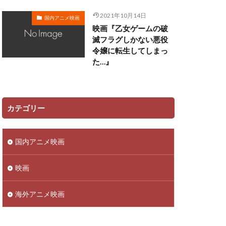
遠藤広之
2021年10月14日
国内アニメ映画
映画『乙女ゲームの破
郷田ほづみ
滅フラグしかない悪役
里見京子
令嬢に転生してしまっ
越後屋コースケ
た…』
辻谷耕史
近藤春菜
野中藍
カテゴリー
馬風
鈴代紗弓
金尾哲夫
国内アニメ映画
子
鈴木崚汰
野島健児
映画
平
野村道子
海外アニメ映画
子
野美紗子
赤羽根健治
藤田春香