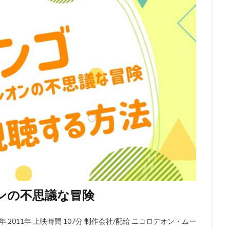
本アニメーション
日本サンライズ
日本テレビ
日本テレビ放送網
日村勇紀
日笠陽子
新谷恵
日野佑美
日野未歩
日
日高政光
日高里菜
日髙のり子
早川毅
早水リサ
早見沙
明石一
新名彩乃
斎藤桃子
斎藤楓子
斎藤歩
斎藤汰鷹
龍音
斎賀みつき
斧アツシ
新井里美
新井陽次郎
新垣樽
房昭之
新木優子
新津ちせ
新海クリエイティブ
新海誠
の王子様製作委員会
新田恵海
新田明男
新田海統
新田真剣佑
慧
木村佳乃
木下浩之
木下直哉｜清丸悟
木下秀雄
木下
木内秀信
木島隆一
木崎文智
木戸衣吹
木本武宏（TKO）
村拓哉
木村昴
木村珠莉
木村皐誠
木村美穂（阿佐ヶ谷姉妹）
梨憲武
木藤聡子
木野日菜
末次美沙緒
朝倉栄介
朝井彩
星野源
星野貴紀
映画「ガラスのうさぎ」製作委員会
映画「日本沈
ンの不思議な冒険
ロジェクト
映画センター全国連絡会議
春名風花
春日萌花
春
我部和恭
曽根洋介
朝丘雪路
最上嗣生
最上莉奈
有川博
2011年 上映時間 107分 制作会社/配給 ニコロデオン・ムー
賀由樹子
有馬瑞香
望月久代
望月健一
望月智充
望田ひ