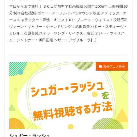
川越淳
川野達朗
川面真也
川﨑芽衣子
本日からまで無料！ ３０日間無料で動画視聴 公開年 2006年 上映時間 83
工藤夕貴
工藤晴香
工藤進
工藤阿須加
分 制作会社/配給 ボニー・アーノルド パラマウント映画 アスミック・エ
ース キャラクター：声優・キャスト RJ・ブルース・ウィリス：役所広司
工藤静香
巽悠衣子
市原隼人
川田妙子
ヴァーン・ギャリー・シャンドリング：武田鉄矢 ハミー・スティーヴ・
市川染五郎
市川治
市川猿之助
市村正親
カレル：石原良純 ステラ・ワンダ・サイクス：友近 オジー・ウィリア
市村浩佑
市来光弘
常泉忠通
常田富士男
ム・シャトナー：塚田正昭 ヘザー・アヴリル・ラ […]
常盤昌平
常盤祐貴
平井善之
川田紳司
川瀬晶子
島袋美由利
川井憲次
島香裕
島﨑 信長
島﨑信長
嶋俊介
嶋村 侑
海外アニメ映画
嶋村侑
嶋田翔平
巌金四郎
川上とも子
川中子雅人
川久保潔
川原元幸
川澄綾子
川原慶久
川原瑛都
川口敬一郎
川尻善昭
川島千代子
川島得愛
川島明(麒麟)
川島海荷
川村万梨阿
川栄李奈
川浪葉子
斎藤司
斎藤志郎
松本健太
村松康雄
杉田智和
杏
村上想太
村中 知
村中知
村井かずさ
シュガー・ラッシュ