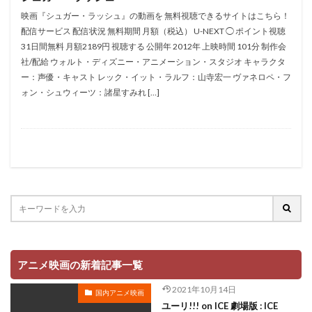
村俊英
村千絵
村山明
村川梨衣
村治学
映画『シュガー・ラッシュ』の動画を 無料視聴できるサイトはこちら！
杉浦しおり
村瀬 歩
村瀬修功
村瀬歩
配信サービス 配信状況 無料期間 月額（税込） U-NEXT ◯ ポイント視聴
31日間無料 月額2189円 視聴する 公開年 2012年 上映時間 101分 制作会
村田博美
村田和也
村田太志
村田彩
社/配給 ウォルト・ディズニー・アニメーション・スタジオ キャラクタ
村田志織
村田雄浩
村野佑太
杜野まこ
ー：声優・キャスト レック・イット・ラルフ：山寺宏一 ヴァネロペ・フ
杉田 智和
杉村理加
東京テアトル
本田貴子
ォン・シュウィーツ：諸星すみれ […]
本城雄太郎
本多力
本多真梨子
本多知恵子
本多美季
本橋大輔
本渡楓
本田望結
本田紗来
本田翼
本田裕之
本郷みつる
杉村ちか子
朱夏
朴 璐美
朴璐美
杉ありさ
杉井ギサブロー
杉咲花
杉山佳寿
杉山佳寿子
杉山紀彰
杉本ゆう
杉本沙織
来宮良子
東京ムービー新社
本井えみ
松岡禎丞
松尾佳子
松尾衡
松尾銀三
アニメ映画の新着記事一覧
松山ケンイチ
松山洋
松山鷹志
松岡そのか
2021年10月14日
国内アニメ映画
松岡ミユキ
松岡文雄
松岡洋子
松岡由貴
ユーリ!!! on ICE 劇場版 : ICE