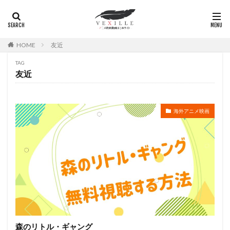
岸谷五朗
岩永洋昭
岩淵桃音
岩田光央
岩田安生
岩田彩
岩田陽葵
岩男潤子
岸尾だいすけ
岸田今日子
岸祐二
岸誠二
HOME
友近
岸野幸正
岩川泰千
岸靖人
峯田茉優
TAG
峰あつ子
島崎信長
島木譲二
島本須美
友近
島村佳江
島村幸大
島津冴子
島涼香
島田岳洋
岩永哲哉
岩崎征実
島田紳助
岡田浩暉
岡本瑞恵
岡本綾
岡本麻弥
海外アニメ映画
岡村天斎
岡村明美
岡村美佳沙
岡珠希
岡田准一
岡田吉弘
岡田恵
岡田昌宣
岡田由紀子
岩崎了
岡田由記子
岡田美子
岡田義徳
岡田誠
岡田麿里
岡部政明
岩井七世
岩井俊二
岩居由希子
岩崎 征実
岩崎ひろし
島田敏
島美弥子
平井善之（アメリカザリガニ）
市原悦子
川登志夫
森のリトル・ギャング