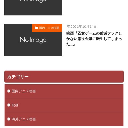
日本ヘラルド映画
日村勇紀
日笠陽子
新谷恵
日野佑美
日野未歩
日野由利加
日野聡
日高のり子
日高政光
日高里菜
日髙のり子
2021年10月14日
国内アニメ映画
早川毅
早水リサ
早見沙織
新谷真弓
映画『乙女ゲームの破滅フラグし
新藤乃里子
明石一
新名彩乃
斎藤桃子
かない悪役令嬢に転生してしまっ
た…』
斎藤楓子
斎藤歩
斎藤汰鷹
斎藤洋一郎
斎藤隆
斎藤龍音
斎賀みつき
斧アツシ
新井里美
新井陽次郎
新垣樽助
新田英人
新妻聖子
新房昭之
新木優子
新津ちせ
カテゴリー
新海クリエイティブ
新海誠
新生劇場版テニスの王子様製作委員会
新田恵海
国内アニメ映画
新田明男
新田海統
新田真剣佑
明比正行
映画
星光子
末澤慧
木村佳乃
木下浩之
木下直哉｜清丸悟
木下秀雄
木下隆行
海外アニメ映画
木内 秀信
木内レイコ
木内秀信
木島隆一