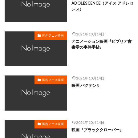
ADOLESCENCE（アイス アドレセ
松岡美里
松宮五郎
松岡茉優
松島みのり
ンス）
松崎しげる
松嶋菜々子
松平孝太郎
松方弘樹
松本さち
松本まりか
松本ヨシロウ
松本保典
松本修
松寺千恵美
松坂桃李
東北新社
2021年10月14日
国内アニメ映画
東條加那子
東地宏樹
東宝
東宝映像事業部
アニメーション映画『ビブリア古
書堂の事件手帖』
東宝東和
東宝株式会社フジテレビジョン旭通信社
東山奈央
東急エージェンシー
東映
東映アニメーション
東映動画
東映洋画
東美江
松原雅子
東野英治郎
松たか子
2021年10月14日
国内アニメ映画
映画 バクテン!!
松下周平
松井恵理子
松井摩味
松井玲奈
松井菜桜子
松元恵
松元惠
松元環季
松原智恵子
本名陽子
本上まなみ
斎藤恵理
日活株式会社
新谷良子
新道乃里子
日下武史
2021年10月14日
日下由美
日巻裕二
日本アニメーション
国内アニメ映画
映画『ブラッククローバー』
日本サンライズ
日本テレビ
日本テレビ放送網