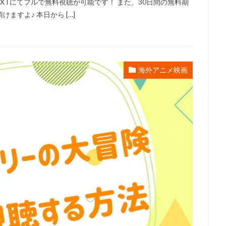
EXTにてフルで無料視聴が可能です！ また、30日間の無料期
lanet
May'n
Maybe Movies（フランス）
MEGUMI
Michael 
すよ♪ 本日から […]
i
Molot Entertainment
MTJJ
アリソン・ジャネイ
アンガス
ライ
サンライズ
サイモン・J・スミス
サイモン・ウェルズ
ーニ
サエキトモ
サテライト
サテライト株式会社
サブリメイ
ジャクソン
サンジゲン
サヴェリオ・ライモンド
サイエンスSARU
海外アニメ映画
・オーマン
ザック・ガリフィアナキス
ザック・スナイダー
ザック
・ラボ
ザ・ストーリー・ カンパニーターナー・エンターテイメント（英語版
シグナル・エムディ
シネカノン
シャフト
シャロン・ストー
員会
ゴンゾ
シルバー・スクリーン・パートナーズⅢ
ケン・サンダ
クリス・ルノー
クルエル・アンド・アンユージュアル・フィルムズ
グラフィニカ
グループ・タック
グレッグ・ティアナン
・クライン
ケリー・シェイル
ケンドーコバヤシ
ケヴィン・リマ
スキー
ゲイリー・ゴールドマン
ゲイリー・トルースデール
コフスキー
ゲーリー・トゥルースデイル
コトリンゴ
コミックス・
ーブ・フィルム
コメディ・セントラル
コロンビア映画
コング桑田