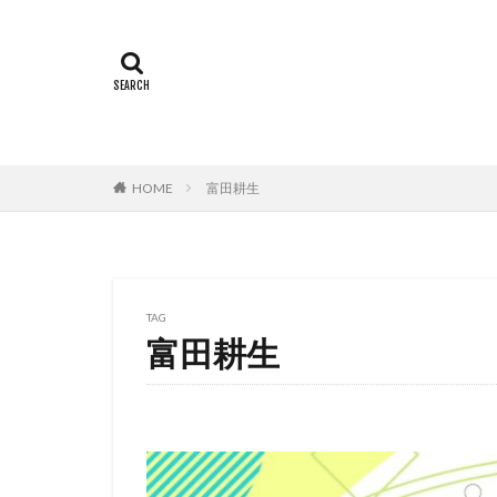
ミヤコ蝶々
世田壱恵
丘
下田翔大
中
中島ゆき
中
上坂すみれ
HOME
富田耕生
上村典子
上
上田慎一郎｜ふく
上白石萌音
中村誠
中村
TAG
中西哲夫
中
富田耕生
丸山裕子
丸
中村章子
中
中村 悠一
中
中村哲
中村
中村浩太郎