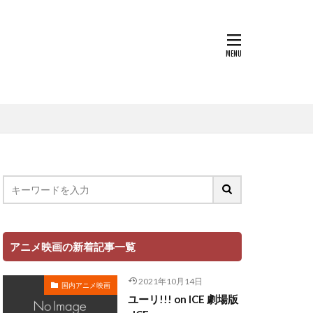
世戸さおり
中原茂
中山千夏
上條恒彦
也
上杉達也
上田 麗奈
萌歌
文夫
中村美友
登
中田譲治
丸山有香
健次
中村繪里子
アニメ映画の新着記事一覧
中庸助
千絵
中村省吾
2021年10月14日
国内アニメ映画
中村正
ユーリ!!! on ICE 劇場版
ミ・シャイエ