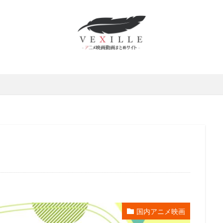
ムロツヨシ
スティーヴ・ボックス
中博史
下野紘
世弥きくよ
さとみ
中上育実
中上育美
中丸新将
中井和哉
中井貴一
原麻衣
中國卓郎
中尾彬
中尾明慶
中尾隆聖
中山エミリ
島唯
中島愛
中島由貴
下田麻美
下田正美
中嶋佳葉
上妻成吾
上川隆也
上恭ノ介
上戸彩
上方よしお
上杉和
村泰
上村祐翔
上海合源文化伝媒有限公司
下崎紘史
上田 芳裕
だみゆき
上田敏也
上田燿司
上田祐司
上田麗奈
上白石
上野アサ
下屋則子
中島美嘉
中川大志
三野輪有紀
中西
雅俊
中村龍彦
中條健一
中津真莉
中澤まさとも
中澤一
西妙子
中里望
中村紀子子
中野聖子
丸尾知子
丸山壮史
山詠二
丹宗立峰
丹沢晃之
丹波哲郎
丹阿弥谷津子
乃村
川慶一
中村倫也
中川淳
中川翔子
中川謙二
中川里江
村たつ
中村ひろみ
中村アン
中村亮太
中村佐恵美
中村
哲治
中村大樹
中村悠一
中村文徳
中村晃子
中村桜
国内アニメ映画
中村獅童
中村玉緒
上原多香子
三輪勝恵
ムービック
レ