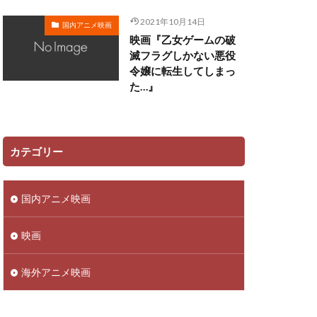
田ゆう子
2021年10月14日
国内アニメ映画
映画『乙女ゲームの破
リー
滅フラグしかない悪役
令嬢に転生してしまっ
ン
た…』
佳澄
一柳みる
ツ矢雄二
三上哲
ーヴン・ブルーム
カテゴリー
さこ
おおしたこうた
国内アニメ映画
明
かねこはりい
さとうあい
映画
あきら
ufotable
海外アニメ映画
ロリド
 Films
TRIGGER