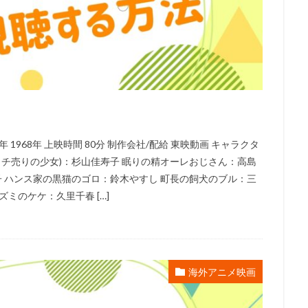
ンズ
UIP
「宇宙兄弟」製作委員会
V1 Studio
white fox
AG
YAMATOWORKS
ZEXCS
「KITE LIBERATOR」製作委員会
」製作委員会
「ストレンヂア」製作委員会
「デート・ア・バレット」
しずくちゃん
Studio五組
アスミック・エース
やすみ哲夫
のさつき
ゆめ太カンパニー
よこざわけい子
よしだ教頭
りん
アクタス
アシュラ製作委員会
アスミック・エース エンタテイメン
ス エンタテインメント
アトラス・エンターテインメント
アニプレック
1968年 上映時間 80分 制作会社/配給 東映動画 キャラクタ
ク
アニメーションスタジオ・セブン
アブドゥルラヴァッシュ
アミ
ッチ売りの少女)：杉山佳寿子 眠りの精オーレおじさん：高島
リア
アヤカ・ウィルソン
アリエル・ウィンター
アリソン・コート
子 ハンス家の黒猫のゴロ：鈴木やすし 町長の飼犬のブル：三
ぎしがこ
てらそま まさき
すずいけいこ
すずきけいこ
すずき
ミのケケ：久里千春 […]
星）
たかたまさひろ
たかはし智秋
たくませいこ
たてかべ和
たむらしげる
ちえりとチェリー製作委員会
てらそままさき
ま
なかむらたかし
なぎら健壱
ならはしみき
にっかつ児童映画
ん治
ふくだみゆき
ふくまつ進紗
ふじたれいこ
SynergySP
海外アニメ映画
ツィリン
Fergal Reilly
Clay Kaytis
CloverWorks
Damir Eldar