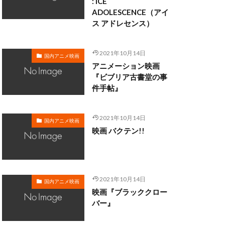
: ICE
ADOLESCENCE（アイ
ス アドレセンス）
・クラーク
・ディシ
2021年10月14日
国内アニメ映画
マン
アニメーション映画
ロブ・ミンコフ
『ビブリア古書堂の事
件手帖』
ン
ライカ
メル・ブランク
2021年10月14日
サル・スタジオ
国内アニメ映画
映画 バクテン!!
ォ
リー・モリー
2021年10月14日
国内アニメ映画
映画『ブラッククロー
三日尻望
バー』
村ゆうな
和
三浦春馬