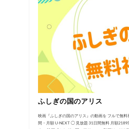
david production
DLE
Elena C
Gackt
gainax
Gullane（Thomas）
BRUNO MAGNE
a-1 pictures
Aleksandr Gruzde
A･C･G･T
B
IGタツノコ
I
OLM Team Kato
POLYGON PICTUR
ROBOT
ROL
ふしぎの国のアリス
STUDIO 4℃
j.c.staff
Lynn
映画『ふしぎの国のアリス』の動画を フルで無料視
Lerche
LiLiC
間・月額 U-NEXT ◯ 見放題 31日間無料 月額2