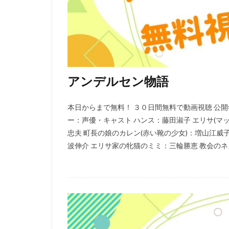
TYOアニメーショ
XEBEC
XFL
「スカイ・クロラ
さとうふみかず
ゆかな
ゆき
わたなべひろし
アンデルセン物語
アスミック・エー
本日からまで無料！ ３０日間無料で動画視聴 公開年 
アニマル・ロジッ
ー：声優・キャスト ハンス：藤田淑子 エリサ(マ
アムリタ・アチャ
忠夫 町長の娘のカレン(赤い靴の少女)：増山江威
まゆみ
しめ
波伸介 エリサ家の牝猫のミミ：三輪勝恵 教会のネズ
せいや（霜降り明
たみやすともえ
とーやま校長
のん
はせさ
アレクセイ・ツィ