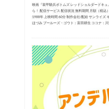
映画『装甲騎兵ボトムズ レッドショルダードキュ
三浦浩一
三
ら！ 配信サービス 配信状況 無料期間 月額（税込） U
三石琴乃
三
1988年 上映時間 60分 制作会社/配給 サンラ
ローラ・ベナンテ
ほづみ ブールーズ・ゴウト：富田耕生 ココナ：川浪
ワーナー・ブラザ
ヴィレッジ・ロー
三宅健太
一
三上市朗
三
久保田恵
お
いのくちゆか
かかずゆみ
きそひろこ
さとうけいいち
TARAKO
TB
Thunderbolt Fanta