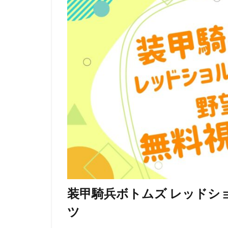
リージェンシー・
ルーシー・リュー
レベッカ・フォー
ロジャー・クレイ
ロバート・ゼメキ
ロブ・ラックスト
メイヴ・アンドリ
モニカ・エヴァン
ユニバーサル・ピ
ライデンフィルム
ラットパック=デ
ラルフ・ゾンダグ
装甲騎兵ボトムズ レッドシ
リッチ・ムーア
ツ
三木のり平
三林京子
三