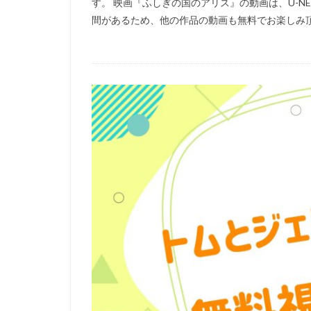
す。 映画『ふしぎの国のアリス』の動画は、U-N
Marza Animation P
間があるため、他の作品の動画も無料でお楽しみ頂けま
MISIA
MoeM
スティーヴン・フ
サイモン・ダミア
サミュエル・L・
サーオップ・バン
ザ・シークレット
シグナル・エムデ
サイコパス製作委
クリス・ミラー
クロックワークス
ケイシー・モッテ
ゴア・ヴァービン
ゲンディ・タルタ
コミックス・ウェ