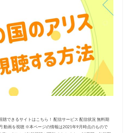
DCエンターテインメント
DHXメディア
DISNEY CHARACTER VOIC
hebaturkina
FAFNER THE BEYOND PROJECT
FAIRY TAIL
FROGMA
GEEKTOYS
GKフィルムズ
GoHands
gonzo
GRIZZLY
Limited.
hack Conglomerate
HanWay Films
HS PICTURES STUD
IKKAN
Alouette Cinema
20世紀フォックス・アニメーション
A.P.P.P.
Adam Welsh
ADELINE CHÉTAIL
ADK
AIC
AIC 
v
ANIMA Inc.
BreakThru Productions
ASATSU
AT-X
AX
ACフィルムズ
BEM製作委員会
BeverlyStaunton
Beyond C
B
rina Savina
studioMOTHER
Qualia Animation
OLM
OLM Digi
OLM Team Koitabashi
On Animation Studios
Orange Studio
p.
ES
production dóA
production i.g
ProductionI.G
Raychell
LY
Sabine Pakora
Sergei Aisman
SILVER LINK.
SME・ビジュ
Studio100 Animation
STUDIO4℃
studioA-CAT
nØrlum（デンマ
JUNNA
K-Project
KADOKAWA
Kaito
kenn
Land
聴できるサイトはこちら！ 配信サービス 配信状況 無料期
o
LiSA
loundraw
Ludmila Shuvalova
manglobe
M・A
189円 動画を視聴 ※本ページの情報は2021年9月時点のもので