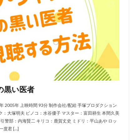
ジャクソン
ウェス・アンダーソン
ウエンツ瑛士
ウォルト・ディズ
ニー・アニメーション・スタジオ
ウォルト・ディズニー・カンパニー
ニー・スタジオ・ホーム・エンターテイメント
ニー・スタジオ・モーション・ピクチャーズ
ニー・フィーチャー・アニメーション
イルミネーション・エンターテインメ
ニー・プロダクション
ウォルト・ドーン
ウォルフガング・ライザーマ
ウルトラスーパーピクチャーズ
エイトビット
エイベックス・ピクチ
エディ・マーフィ
エデン・エスピノーザ
エドゥアール・プルテ
モンズ・リリアナ・マミー
アーチ
アンディー・ジョーンズ
アント
の黒い医者
ダムソン
アンドリュー・スタントン
アンドレ・ヴァロ＝カヴァグリオ
クチャーズ
アンパンマン制作委員会2020
アンパンマン製作委員会2017
2005年 上映時間 93分 制作会社/配給 手塚プロダクション
ターテインメント
アン・バンクロフト
アン・リード
アート・ステ
ク：大塚明夫 ピノコ：水谷優子 マスター：富田耕生 本間久美
ズ
アート・スティーヴンズ
アードマンアニメーションズ
友引警部：内海賢二 キリコ：鹿賀丈史 ミドリ：平山あや ロッ
メーションズ
イアン・チェリー
イオンエンターテイメント
イザベ
一度君 […]
イザベル・プティ・ジャック
イシグロキョウヘイ
イッセー尾形