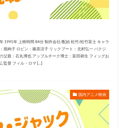
ーノン
ショウゲート
シルヴェスター・スタローン
クリス・バック
ジョー・ロメルサ
ジローラモ
ジーン・ハックマン
スカル・
ックス
スコット・モシャー
スタジオぴえろ
スタジオカラー
スタジオジュニオ
スタジオポノック
ジョーカーフィルムズ
ス
スタジオ地図
スタジオ金魚色
スチュアート・ロビンソン
995年 上映時間 84分 制作会社/配給 松竹/松竹富士 キャラ
ィーブン
スティーブン・アルパート
スティーブン・アンダーソン
：堀絢子 ロビン：篠原涼子 リックブート：北村弘一 パクジ
クナー
スティーヴン・J・アンダーソン
スティーヴン・コルベア
ンの父親：石丸博也 アップルチーク博士：富田耕生 フィッグお
シンエイ動画
ジム・マクドナルド
シンエイ映画
ジェイコブ・
監督 フィル・ロマ […]
エッセン
ジェニファー・ユー
ジェニファー・リー
ジェニファー・
ェーン・カーティン
ジニー・タイラー
ジム・カマラッド
ジム・ガ
ン・グレイザー
ジョン・ラセター
ジュディ・オング
ジュリアン・
国内アニメ映画
リュース
ジュリー・ボーウェン
ジョス・ウェドン
ジョン・カビラ
ジョン・スティーヴンソン
ジョン・ハム
ジョン・マスカー
ベリー
クリス・バトラー
クリス・サンダース
アンディ・デヴィン
ニー・ピクチャーズ
インターフィルム
イヴェ・バルザック
ウィリ