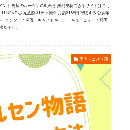
メント 野望のルーツ』の動画を 無料視聴できるサイトはこち
浦理恵子
三浦翔平
三浦貴博
三澤紗千香
三瓶由布子
三
-NEXT ◯ 見放題 31日間無料 月額2189円 視聴する 公開年
宅麻理恵
三宅裕司
ロン・パールマン
一条和矢
ローラ・ベイ
イズ キャラクター：声優・キャスト キリコ・キュービィー：郷田
ィ
ワーナー・アニメーション・グループ
ワーナー・ブラザース
葉子 […]
ース映画
ヴァーティゴ・エンターテインメント
ヴィッキー・ジェンソ
ドショー・ピクチャーズ
ヴイナス戦記製作委員会
一城みゆ希
一杉
色ヒカル
一龍斎春水
一龍斎貞友
七尾伶子
七瀬亜深
三
国内アニメ映画
上枝織
三升家小勝
三宅 健太
スティーヴ・マルティノ
スティ
またかな
あおきさやか
あずさ欣平
いしづかあつこ
いとうあ
うえだ ひでひと
うえだ ゆうじ
うえだゆうじ
えなりかずき
『ヤマノススメ おもいでプレゼント』製作委員会
かないみか
かぬか光
ぎゃろっぷ
くじら
くまいもとこ
こおろぎさとみ
こだま兼嗣
あおきえい
「新妹魔王の契約者 DEPARTURES」製作委員会
しぎの
S
TBSテレビ
TCエンタテインメント
teamヤマヒツヂ/スタジオコ
sy Project
TIA 「100日間生きたワニ」製作委員会
TMS
Trademark