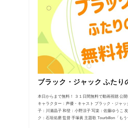
ウィルフレッド・
ウォルト・ディズ
ウォルト・ディズ
ウォルト・ディズ
ウォルト・ディズ
ウォルト・ディズ
ウディ・アレン
エディ・コリンズ
イルカ
エド
ブラック・ジャック ふたり
アンドリュー・ア
アンナプルナ・ピ
本日からまで無料！ ３１日間無料で動画視聴 公開年 
アンブリン・エン
キャラクター：声優・キャスト ブラック・ジャッ
イメージムーバー
子：川瀬晶子 和登：小野涼子 写楽：佐藤ゆうこ 
アードマン・アニ
ク：石垣佑磨 監督 手塚眞 主題歌 Tourbillon「もう
イザベル・スパド