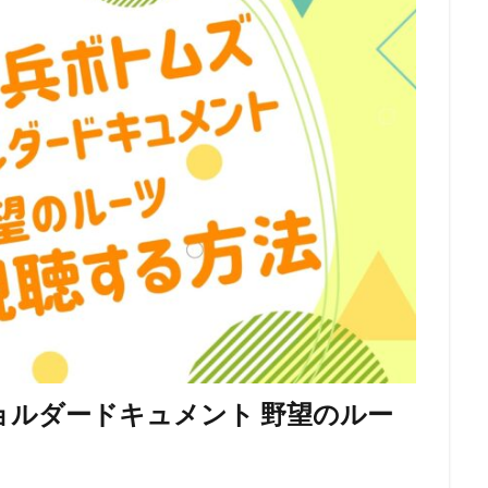
エンタープライズ
リー・アンクリッチ
ルイ・ガレル
ルネ・ラルー
レイパー佐藤
レゴ
レジス・フィルビン
レスプリ
レス
スダット
レントラックジャパン
リリー・フランキー
レ・フィルム
グ・スミス
ロジャー・ミラー
ロックウェルアイズ
ロドニー・ロス
ス
ロバート秋山
ロビオ・エンターテインメント
ロビン・バッド
ロー
リン・ピクチャーズ
リュック・ベッソン
ロラン・ジャンドロ
ュース
メトロ・ゴールドウィン・メイヤー
メリッサ・コーリアー
ス
ヤスヒロ
ヤマサキオサム
ヤーロウ・チェイニー
ユニバー
クチャーズ
ライオンズゲート
ライデンフィルム
リノ・ディサルヴ
京都スタジオ
ラサール石井
ラジャ・ゴズネル
ューン・エンターテインメント
ラットパック・エンターテインメント
ラ
ラヴェルヌ知輝
リクはよわくない製作委員会
リチャード・リッチ
ョルダードキュメント 野望のルー
ロブ・レターマン
ロン・クレメンツ
三谷昇
三橋加奈子
三木俊一郎
三木孝浩
三木敏彦
三木眞一郎
三木鶏郎
三
林輝夫
三森すずこ
三波伸介
三宅貴大
三津田健
三浦友