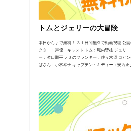
コンラッド・ヴァ
スタジオディーン
スクウェア・エニ
トムとジェリーの大冒険
スタジオジブリ
スタジオ・リッカ
本日からまで無料！ ３１日間無料で動画視聴 公開年 1
スティーブンステ
クター：声優・キャスト トム：堀内賢雄 ジェリー
スティーブ・ヒッ
ー：滝口順平 ノミのフランキー：佐々木望 ロビ
ジョーイ・ソー
ばさん：小林幸子 キャプテン・キディー：安西正弘 
ジェイソン・ティ
ジェンコ
ジ
ジャック・ディラ
ジュリー・アンド
ジョン・クリーズ
ジョン・ラウンズ
ウォルト・ディズ