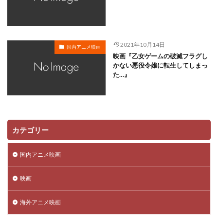
川越淳
川野達朗
川面真也
川﨑芽衣子
工藤夕貴
工藤晴香
工藤進
工藤阿須加
工藤静香
巽悠衣子
市原隼人
川田妙子
2021年10月14日
国内アニメ映画
市川染五郎
市川治
市川猿之助
市村正親
映画『乙女ゲームの破滅フラグし
市村浩佑
市来光弘
常泉忠通
常田富士男
かない悪役令嬢に転生してしまっ
た…』
常盤昌平
常盤祐貴
平井善之
川田紳司
川瀬晶子
島袋美由利
川井憲次
島香裕
島﨑 信長
島﨑信長
嶋俊介
嶋村 侑
嶋村侑
嶋田翔平
巌金四郎
川上とも子
カテゴリー
川中子雅人
川久保潔
川原元幸
川澄綾子
川原慶久
川原瑛都
川口敬一郎
川尻善昭
国内アニメ映画
川島千代子
川島得愛
川島明(麒麟)
川島海荷
映画
川村万梨阿
川栄李奈
川浪葉子
斎藤司
斎藤志郎
松本健太
村松康雄
杉田智和
海外アニメ映画
杏
村上想太
村中 知
村中知
村井かずさ