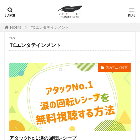
広瀬正志
庄司将之
座古明史
庵野秀明
廣田行生
廣田裕介
弓場沙織
引坂理絵
弥永和子
影山ヒロノブ
広江美奈
影山灯
HOME
TCエンタテインメント
役所広司
後藤光祐
後藤哲夫
後藤圭二
TAG
後藤敦
後藤沙緒里
後藤淳平
後藤邑子
TCエンタテインメント
徐斌
徳丸完
広瀬すず
広橋涼
徳永真利子
平野俊貴
平井駿佑
平尾隆之
国内アニメ映画
平山あや
平岡拓真
平川大輔
平幹二朗
平松晶子
平泉成
平田宏美
平田広明
平田敏夫
平野文
広橋 涼
平野正人
平野稔
平野綾
幸村恵理
幸田夏穂
幸田直子
幸福の科学出版
幾原邦彦
広中雅志
広川太一郎
広森信吾
徳井青空
志乃原良子
平井祥恵
掛川裕彦
手塚眞
手塚祐介
手塚秀彰
手嶌葵
手越祐也
折笠富美子
アタックNo.1 涙の回転レシーブ