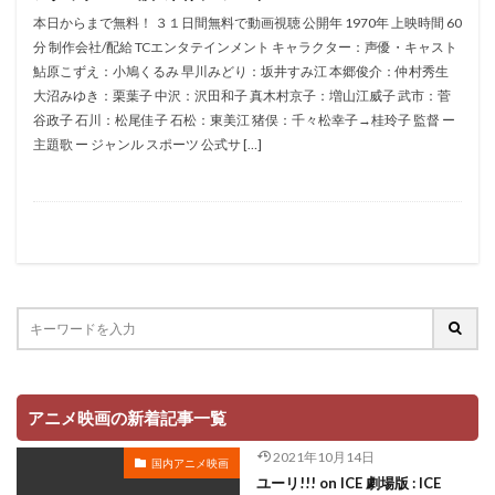
折笠愛
押井守
押谷芽衣
拝真之介
本日からまで無料！ ３１日間無料で動画視聴 公開年 1970年 上映時間 60
分 制作会社/配給 TCエンタテインメント キャラクター：声優・キャスト
拡森信吾
鮎原こずえ：小鳩くるみ 早川みどり：坂井すみ江 本郷俊介：仲村秀生
政宗ダテニクル合体版製作委員会 (木下グループ、ドリームシ
大沼みゆき：栗葉子 中沢：沢田和子 真木村京子：増山江威子 武市：菅
フト、おっどあいくりえいてぃぶ)
谷政子 石川：松尾佳子 石松：東美江 猪俣：千々松幸子→桂玲子 監督 ー
所ジョージ
政宗一成
斉藤千和
斉藤壮馬
主題歌 ー ジャンル スポーツ 公式サ […]
斉藤志郎
斉藤暁
斉藤次郎
斉藤洋介
斉藤貴美子
斎藤久
斎藤千和
斎藤博
手塚プロダクション
戸谷公次
志垣太郎
愛河里花子
志尊淳
志崎樺音
志村けん
志村知幸
志水淳児
志田有彩
志田未来
恒松あゆみ
恩地日出夫
悠木碧
愛があれば大丈夫
愛美
戸田菜穂
慶長佑香
戎怜菜
成宮寛貴
成瀬誠
成田凌
成田剣
アニメ映画の新着記事一覧
成田紗矢香
我修院達也
戸松遥
戸田恵子
2021年10月14日
国内アニメ映画
戸田恵梨香
平井道子
平井理子
斎藤工
ユーリ!!! on ICE 劇場版 : ICE