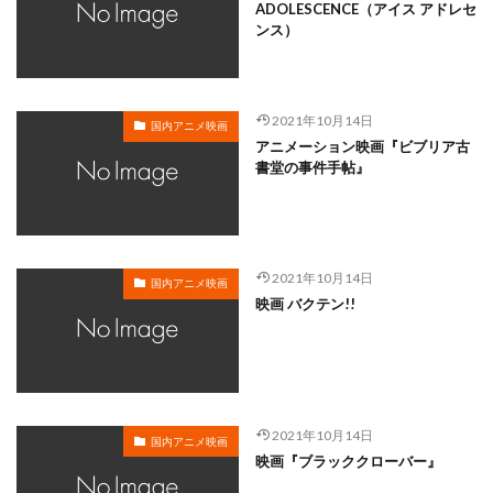
岸谷五朗
岩永洋昭
岩淵桃音
岩田光央
ADOLESCENCE（アイス アドレセ
ンス）
岩田安生
岩田彩
岩田陽葵
岩男潤子
岸尾だいすけ
岸田今日子
岸祐二
岸誠二
岸野幸正
岩川泰千
岸靖人
峯田茉優
2021年10月14日
国内アニメ映画
峰あつ子
島崎信長
島木譲二
島本須美
アニメーション映画『ビブリア古
書堂の事件手帖』
島村佳江
島村幸大
島津冴子
島涼香
島田岳洋
岩永哲哉
岩崎征実
島田紳助
岡田浩暉
岡本瑞恵
岡本綾
岡本麻弥
岡村天斎
岡村明美
岡村美佳沙
岡珠希
2021年10月14日
国内アニメ映画
映画 バクテン!!
岡田准一
岡田吉弘
岡田恵
岡田昌宣
岡田由紀子
岩崎了
岡田由記子
岡田美子
岡田義徳
岡田誠
岡田麿里
岡部政明
岩井七世
岩井俊二
岩居由希子
岩崎 征実
2021年10月14日
岩崎ひろし
島田敏
島美弥子
国内アニメ映画
映画『ブラッククローバー』
平井善之（アメリカザリガニ）
市原悦子
川登志夫