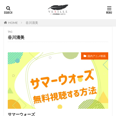
広瀬正志
庄司将之
座古明史
庵野秀明
廣田行生
廣田裕介
弓場沙織
引坂理絵
弥永和子
影山ヒロノブ
広江美奈
影山灯
HOME
谷川清美
役所広司
後藤光祐
後藤哲夫
後藤圭二
TAG
後藤敦
後藤沙緒里
後藤淳平
後藤邑子
谷川清美
徐斌
徳丸完
広瀬すず
広橋涼
徳永真利子
平野俊貴
平井駿佑
平尾隆之
国内アニメ映画
平山あや
平岡拓真
平川大輔
平幹二朗
平松晶子
平泉成
平田宏美
平田広明
平田敏夫
平野文
広橋 涼
平野正人
平野稔
平野綾
幸村恵理
幸田夏穂
幸田直子
幸福の科学出版
幾原邦彦
広中雅志
広川太一郎
広森信吾
徳井青空
志乃原良子
平井祥恵
掛川裕彦
手塚眞
手塚祐介
手塚秀彰
手嶌葵
手越祐也
折笠富美子
サマーウォーズ