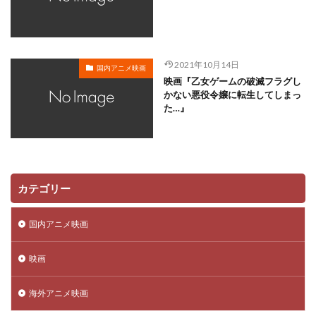
川越淳
川野達朗
川面真也
川﨑芽衣子
工藤夕貴
工藤晴香
工藤進
工藤阿須加
工藤静香
巽悠衣子
市原隼人
川田妙子
2021年10月14日
国内アニメ映画
市川染五郎
市川治
市川猿之助
市村正親
映画『乙女ゲームの破滅フラグし
市村浩佑
市来光弘
常泉忠通
常田富士男
かない悪役令嬢に転生してしまっ
た…』
常盤昌平
常盤祐貴
平井善之
川田紳司
川瀬晶子
島袋美由利
川井憲次
島香裕
島﨑 信長
島﨑信長
嶋俊介
嶋村 侑
嶋村侑
嶋田翔平
巌金四郎
川上とも子
カテゴリー
川中子雅人
川久保潔
川原元幸
川澄綾子
川原慶久
川原瑛都
川口敬一郎
川尻善昭
国内アニメ映画
川島千代子
川島得愛
川島明(麒麟)
川島海荷
映画
川村万梨阿
川栄李奈
川浪葉子
斎藤司
斎藤志郎
松本健太
村松康雄
杉田智和
海外アニメ映画
杏
村上想太
村中 知
村中知
村井かずさ