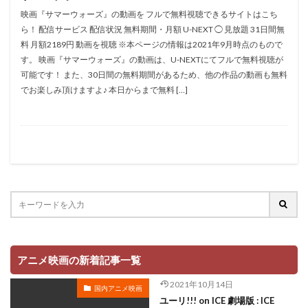
折笠愛
押井守
押谷芽衣
拝真之介
映画『サマーウォーズ』の動画を フルで無料視聴できるサイトはこち
ら！ 配信サービス 配信状況 無料期間・月額 U-NEXT ◯ 見放題 31日間無
拡森信吾
料 月額2189円 動画を視聴 ※本ページの情報は2021年9月時点のもので
政宗ダテニクル合体版製作委員会 (木下グループ、ドリームシ
す。 映画『サマーウォーズ』の動画は、U-NEXTにてフルで無料視聴が
フト、おっどあいくりえいてぃぶ)
可能です！ また、30日間の無料期間があるため、他の作品の動画も無料
所ジョージ
政宗一成
斉藤千和
斉藤壮馬
でお楽しみ頂けますよ♪ 本日からまで無料 […]
斉藤志郎
斉藤暁
斉藤次郎
斉藤洋介
斉藤貴美子
斎藤久
斎藤千和
斎藤博
手塚プロダクション
戸谷公次
志垣太郎
愛河里花子
志尊淳
志崎樺音
志村けん
志村知幸
志水淳児
志田有彩
志田未来
恒松あゆみ
恩地日出夫
悠木碧
愛があれば大丈夫
愛美
戸田菜穂
慶長佑香
戎怜菜
成宮寛貴
成瀬誠
成田凌
成田剣
アニメ映画の新着記事一覧
成田紗矢香
我修院達也
戸松遥
戸田恵子
2021年10月14日
国内アニメ映画
戸田恵梨香
平井道子
平井理子
斎藤工
ユーリ!!! on ICE 劇場版 : ICE