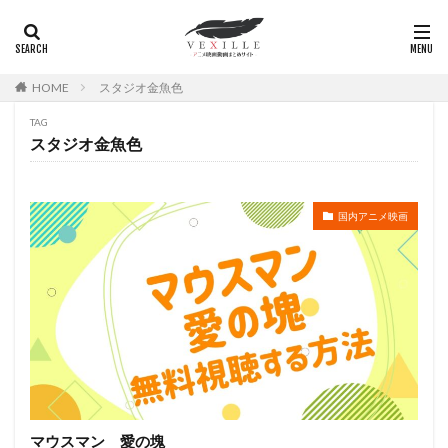
広瀬正志
庄司将之
座古明史
庵野秀明
廣田行生
廣田裕介
弓場沙織
引坂理絵
弥永和子
影山ヒロノブ
広江美奈
影山灯
HOME
スタジオ金魚色
役所広司
後藤光祐
後藤哲夫
後藤圭二
TAG
後藤敦
後藤沙緒里
後藤淳平
後藤邑子
スタジオ金魚色
徐斌
徳丸完
広瀬すず
広橋涼
徳永真利子
平野俊貴
平井駿佑
平尾隆之
国内アニメ映画
平山あや
平岡拓真
平川大輔
平幹二朗
平松晶子
平泉成
平田宏美
平田広明
平田敏夫
平野文
広橋 涼
平野正人
平野稔
平野綾
幸村恵理
幸田夏穂
幸田直子
幸福の科学出版
幾原邦彦
広中雅志
広川太一郎
広森信吾
徳井青空
志乃原良子
平井祥恵
掛川裕彦
手塚眞
手塚祐介
手塚秀彰
手嶌葵
手越祐也
折笠富美子
マウスマン 愛の塊