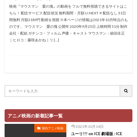
折笠愛
押井守
押谷芽衣
拝真之介
映画『マウスマン 愛の塊』の動画を フルで無料視聴できるサイトはこ
ちら！ 配信サービス 配信状況 無料期間・月額 U-NEXT ✕ 配信なし 31日
拡森信吾
間無料 月額2189円 動画を視聴 ※本ページの情報は2021年10月時点のも
政宗ダテニクル合体版製作委員会 (木下グループ、ドリームシ
のです。 マウスマン 愛の塊 公開年 2020年9月25日 上映時間 51分 制作
フト、おっどあいくりえいてぃぶ)
会社・配給 ガチンコ・フィルム 声優・キャスト マウスマン：細谷佳正
所ジョージ
政宗一成
斉藤千和
斉藤壮馬
｜ヒロコ：藤咲あかね｜リ […]
斉藤志郎
斉藤暁
斉藤次郎
斉藤洋介
斉藤貴美子
斎藤久
斎藤千和
斎藤博
手塚プロダクション
戸谷公次
志垣太郎
愛河里花子
志尊淳
志崎樺音
志村けん
志村知幸
志水淳児
志田有彩
志田未来
恒松あゆみ
恩地日出夫
悠木碧
愛があれば大丈夫
愛美
戸田菜穂
慶長佑香
戎怜菜
成宮寛貴
成瀬誠
成田凌
成田剣
アニメ映画の新着記事一覧
成田紗矢香
我修院達也
戸松遥
戸田恵子
2021年10月14日
国内アニメ映画
戸田恵梨香
平井道子
平井理子
斎藤工
ユーリ!!! on ICE 劇場版 : ICE