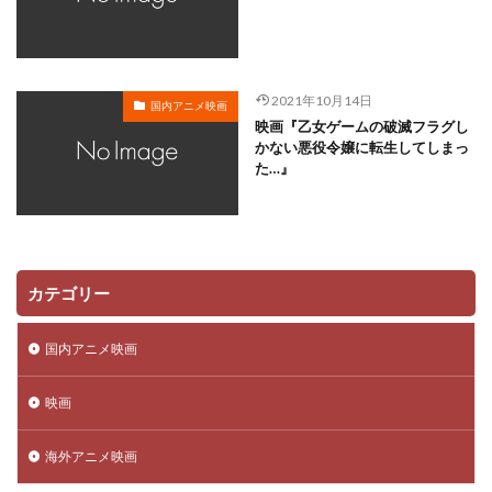
川越淳
川野達朗
川面真也
川﨑芽衣子
工藤夕貴
工藤晴香
工藤進
工藤阿須加
工藤静香
巽悠衣子
市原隼人
川田妙子
2021年10月14日
国内アニメ映画
市川染五郎
市川治
市川猿之助
市村正親
映画『乙女ゲームの破滅フラグし
市村浩佑
市来光弘
常泉忠通
常田富士男
かない悪役令嬢に転生してしまっ
た…』
常盤昌平
常盤祐貴
平井善之
川田紳司
川瀬晶子
島袋美由利
川井憲次
島香裕
島﨑 信長
島﨑信長
嶋俊介
嶋村 侑
嶋村侑
嶋田翔平
巌金四郎
川上とも子
カテゴリー
川中子雅人
川久保潔
川原元幸
川澄綾子
川原慶久
川原瑛都
川口敬一郎
川尻善昭
国内アニメ映画
川島千代子
川島得愛
川島明(麒麟)
川島海荷
映画
川村万梨阿
川栄李奈
川浪葉子
斎藤司
斎藤志郎
松本健太
村松康雄
杉田智和
海外アニメ映画
杏
村上想太
村中 知
村中知
村井かずさ