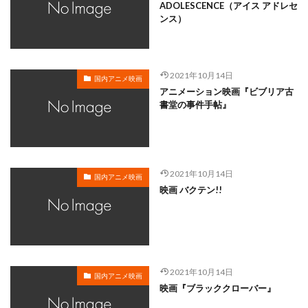
岸谷五朗
岩永洋昭
岩淵桃音
岩田光央
ADOLESCENCE（アイス アドレセ
ンス）
岩田安生
岩田彩
岩田陽葵
岩男潤子
岸尾だいすけ
岸田今日子
岸祐二
岸誠二
岸野幸正
岩川泰千
岸靖人
峯田茉優
2021年10月14日
国内アニメ映画
峰あつ子
島崎信長
島木譲二
島本須美
アニメーション映画『ビブリア古
書堂の事件手帖』
島村佳江
島村幸大
島津冴子
島涼香
島田岳洋
岩永哲哉
岩崎征実
島田紳助
岡田浩暉
岡本瑞恵
岡本綾
岡本麻弥
岡村天斎
岡村明美
岡村美佳沙
岡珠希
2021年10月14日
国内アニメ映画
映画 バクテン!!
岡田准一
岡田吉弘
岡田恵
岡田昌宣
岡田由紀子
岩崎了
岡田由記子
岡田美子
岡田義徳
岡田誠
岡田麿里
岡部政明
岩井七世
岩井俊二
岩居由希子
岩崎 征実
2021年10月14日
岩崎ひろし
島田敏
島美弥子
国内アニメ映画
映画『ブラッククローバー』
平井善之（アメリカザリガニ）
市原悦子
川登志夫