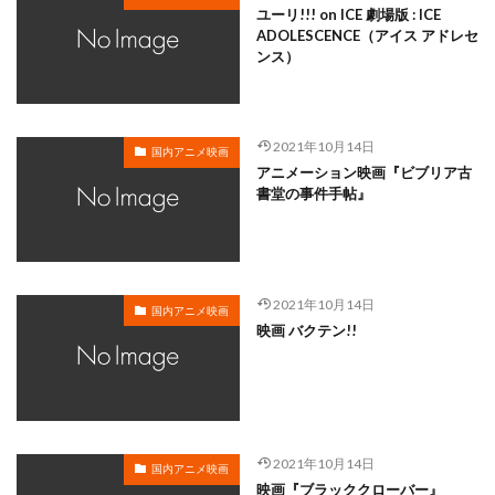
ユーリ!!! on ICE 劇場版 : ICE
松本さち
松本まりか
松本ヨシロウ
松本保典
ADOLESCENCE（アイス アドレセ
ンス）
松本修
松寺千恵美
松坂桃李
東北新社
東條加那子
東地宏樹
東宝
東宝映像事業部
東宝東和
東宝株式会社フジテレビジョン旭通信社
2021年10月14日
国内アニメ映画
東山奈央
東急エージェンシー
東映
アニメーション映画『ビブリア古
書堂の事件手帖』
東映アニメーション
東映動画
東映洋画
東美江
松原雅子
東野英治郎
松たか子
松下周平
松井恵理子
松井摩味
松井玲奈
松井菜桜子
松元恵
松元惠
松元環季
2021年10月14日
国内アニメ映画
松原智恵子
本名陽子
本上まなみ
斎藤恵理
映画 バクテン!!
日活株式会社
新谷良子
新道乃里子
日下武史
日下由美
日巻裕二
日本アニメーション
日本サンライズ
日本テレビ
日本テレビ放送網
日本ヘラルド映画
日村勇紀
日笠陽子
新谷恵
2021年10月14日
国内アニメ映画
映画『ブラッククローバー』
日野佑美
日野未歩
日野由利加
日野聡