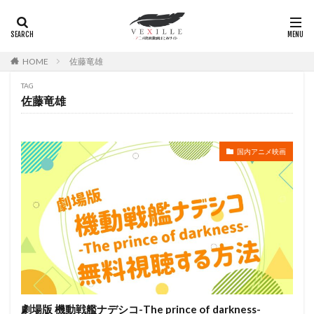
岸尾だいすけ
岸田今日子
岸祐二
岸誠二
岸野幸正
岩川泰千
岸靖人
峯田茉優
峰あつ子
島崎信長
島木譲二
島本須美
HOME
佐藤竜雄
島村佳江
島村幸大
島津冴子
島涼香
TAG
島田岳洋
岩永哲哉
岩崎征実
島田紳助
佐藤竜雄
岡田浩暉
岡本瑞恵
岡本綾
岡本麻弥
岡村天斎
岡村明美
岡村美佳沙
岡珠希
国内アニメ映画
岡田准一
岡田吉弘
岡田恵
岡田昌宣
岡田由紀子
岩崎了
岡田由記子
岡田美子
岡田義徳
岡田誠
岡田麿里
岡部政明
岩井七世
岩井俊二
岩居由希子
岩崎 征実
岩崎ひろし
島田敏
島美弥子
平井善之（アメリカザリガニ）
市原悦子
川登志夫
川越淳
川野達朗
川面真也
川﨑芽衣子
劇場版 機動戦艦ナデシコ-The prince of darkness-
工藤夕貴
工藤晴香
工藤進
工藤阿須加