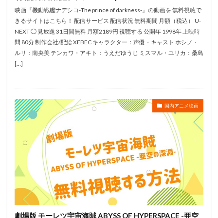
映画『機動戦艦ナデシコ-The prince of darkness-』の動画を 無料視聴で
工藤静香
巽悠衣子
市原隼人
川田妙子
きるサイトはこちら！ 配信サービス 配信状況 無料期間 月額（税込） U-
市川染五郎
市川治
市川猿之助
市村正親
NEXT ◯ 見放題 31日間無料 月額2189円 視聴する 公開年 1998年 上映時
市村浩佑
市来光弘
常泉忠通
常田富士男
間 80分 制作会社/配給 XEBEC キャラクター：声優・キャスト ホシノ・
ルリ：南央美 テンカワ・アキト：うえだゆうじ ミスマル・ユリカ：桑島
常盤昌平
常盤祐貴
平井善之
川田紳司
[…]
川瀬晶子
島袋美由利
川井憲次
島香裕
島﨑 信長
島﨑信長
嶋俊介
嶋村 侑
嶋村侑
嶋田翔平
巌金四郎
川上とも子
国内アニメ映画
川中子雅人
川久保潔
川原元幸
川澄綾子
川原慶久
川原瑛都
川口敬一郎
川尻善昭
川島千代子
川島得愛
川島明(麒麟)
川島海荷
川村万梨阿
川栄李奈
川浪葉子
斎藤司
斎藤志郎
松本健太
村松康雄
杉田智和
杏
村上想太
村中 知
村中知
村井かずさ
村俊英
村千絵
村山明
村川梨衣
村治学
劇場版 モーレツ宇宙海賊 ABYSS OF HYPERSPACE -亜空
杉浦しおり
村瀬 歩
村瀬修功
村瀬歩