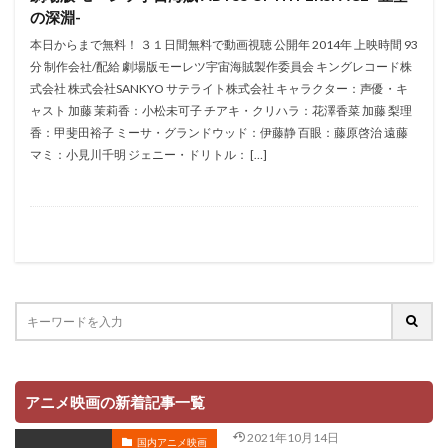
の深淵-
村田博美
村田和也
村田太志
村田彩
本日からまで無料！ ３１日間無料で動画視聴 公開年 2014年 上映時間 93
村田志織
村田雄浩
村野佑太
杜野まこ
分 制作会社/配給 劇場版モーレツ宇宙海賊製作委員会 キングレコード株
杉田 智和
杉村理加
東京テアトル
本田貴子
式会社 株式会社SANKYO サテライト株式会社 キャラクター：声優・キ
ャスト 加藤 茉莉香：小松未可子 チアキ・クリハラ：花澤香菜 加藤 梨理
本城雄太郎
本多力
本多真梨子
本多知恵子
香：甲斐田裕子 ミーサ・グランドウッド：伊藤静 百眼：藤原啓治 遠藤
本多美季
本橋大輔
本渡楓
本田望結
マミ：小見川千明 ジェニー・ドリトル： […]
本田紗来
本田翼
本田裕之
本郷みつる
杉村ちか子
朱夏
朴 璐美
朴璐美
杉ありさ
杉井ギサブロー
杉咲花
杉山佳寿
杉山佳寿子
杉山紀彰
杉本ゆう
杉本沙織
来宮良子
東京ムービー新社
本井えみ
松岡禎丞
松尾佳子
松尾衡
松尾銀三
松山ケンイチ
松山洋
松山鷹志
松岡そのか
松岡ミユキ
松岡文雄
松岡洋子
松岡由貴
アニメ映画の新着記事一覧
松岡美里
松宮五郎
松岡茉優
松島みのり
2021年10月14日
国内アニメ映画
松崎しげる
松嶋菜々子
松平孝太郎
松方弘樹