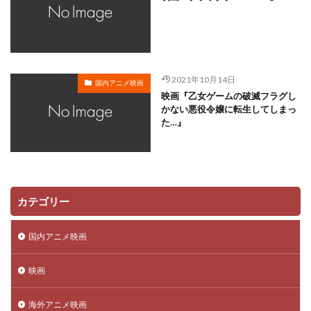
日高のり子
日高政光
日高里菜
日髙のり子
早川毅
早水リサ
早見沙織
新谷真弓
新藤乃里子
明石一
新名彩乃
斎藤桃子
2021年10月14日
斎藤楓子
斎藤歩
斎藤汰鷹
斎藤洋一郎
国内アニメ映画
映画『乙女ゲームの破滅フラグし
斎藤隆
斎藤龍音
斎賀みつき
斧アツシ
かない悪役令嬢に転生してしまっ
た…』
新井里美
新井陽次郎
新垣樽助
新田英人
新妻聖子
新房昭之
新木優子
新津ちせ
新海クリエイティブ
新海誠
新生劇場版テニスの王子様製作委員会
新田恵海
カテゴリー
新田明男
新田海統
新田真剣佑
明比正行
星光子
末澤慧
木村佳乃
木下浩之
国内アニメ映画
木下直哉｜清丸悟
木下秀雄
木下隆行
木内 秀信
木内レイコ
木内秀信
木島隆一
映画
木崎文智
木戸衣吹
木本武宏（TKO）
海外アニメ映画