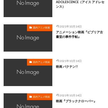
岸谷五朗
岩永洋昭
岩淵桃音
岩田光央
ADOLESCENCE（アイス アドレセ
ンス）
岩田安生
岩田彩
岩田陽葵
岩男潤子
岸尾だいすけ
岸田今日子
岸祐二
岸誠二
岸野幸正
岩川泰千
岸靖人
峯田茉優
2021年10月14日
国内アニメ映画
峰あつ子
島崎信長
島木譲二
島本須美
アニメーション映画『ビブリア古
書堂の事件手帖』
島村佳江
島村幸大
島津冴子
島涼香
島田岳洋
岩永哲哉
岩崎征実
島田紳助
岡田浩暉
岡本瑞恵
岡本綾
岡本麻弥
岡村天斎
岡村明美
岡村美佳沙
岡珠希
2021年10月14日
国内アニメ映画
映画 バクテン!!
岡田准一
岡田吉弘
岡田恵
岡田昌宣
岡田由紀子
岩崎了
岡田由記子
岡田美子
岡田義徳
岡田誠
岡田麿里
岡部政明
岩井七世
岩井俊二
岩居由希子
岩崎 征実
2021年10月14日
岩崎ひろし
島田敏
島美弥子
国内アニメ映画
映画『ブラッククローバー』
平井善之（アメリカザリガニ）
市原悦子
川登志夫