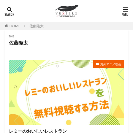
広瀬正志
庄司将之
座古明史
庵野秀明
廣田行生
廣田裕介
弓場沙織
引坂理絵
弥永和子
影山ヒロノブ
広江美奈
影山灯
HOME
佐藤隆太
役所広司
後藤光祐
後藤哲夫
後藤圭二
TAG
後藤敦
後藤沙緒里
後藤淳平
後藤邑子
佐藤隆太
徐斌
徳丸完
広瀬すず
広橋涼
徳永真利子
平野俊貴
平井駿佑
平尾隆之
海外アニメ映画
平山あや
平岡拓真
平川大輔
平幹二朗
平松晶子
平泉成
平田宏美
平田広明
平田敏夫
平野文
広橋 涼
平野正人
平野稔
平野綾
幸村恵理
幸田夏穂
幸田直子
幸福の科学出版
幾原邦彦
広中雅志
広川太一郎
広森信吾
徳井青空
志乃原良子
平井祥恵
掛川裕彦
手塚眞
手塚祐介
手塚秀彰
手嶌葵
手越祐也
折笠富美子
レミーのおいしいレストラン