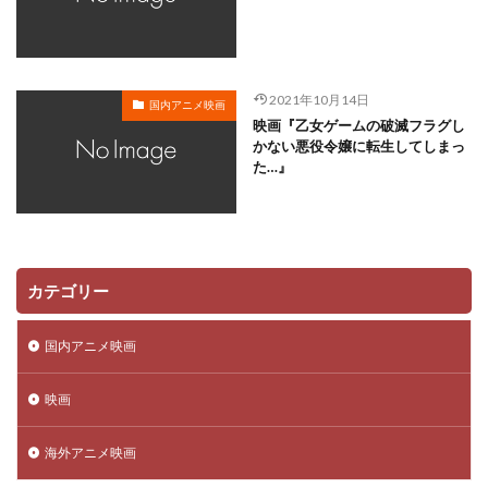
川越淳
川野達朗
川面真也
川﨑芽衣子
工藤夕貴
工藤晴香
工藤進
工藤阿須加
工藤静香
巽悠衣子
市原隼人
川田妙子
2021年10月14日
国内アニメ映画
市川染五郎
市川治
市川猿之助
市村正親
映画『乙女ゲームの破滅フラグし
市村浩佑
市来光弘
常泉忠通
常田富士男
かない悪役令嬢に転生してしまっ
た…』
常盤昌平
常盤祐貴
平井善之
川田紳司
川瀬晶子
島袋美由利
川井憲次
島香裕
島﨑 信長
島﨑信長
嶋俊介
嶋村 侑
嶋村侑
嶋田翔平
巌金四郎
川上とも子
カテゴリー
川中子雅人
川久保潔
川原元幸
川澄綾子
川原慶久
川原瑛都
川口敬一郎
川尻善昭
国内アニメ映画
川島千代子
川島得愛
川島明(麒麟)
川島海荷
映画
川村万梨阿
川栄李奈
川浪葉子
斎藤司
斎藤志郎
松本健太
村松康雄
杉田智和
海外アニメ映画
杏
村上想太
村中 知
村中知
村井かずさ