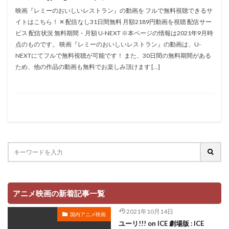
折笠愛
押井守
押谷芽衣
拝真之介
映画『レミーのおいしいレストラン』の動画を フルで無料視聴できるサ
イトはこちら！ ✕ 配信なし31日間無料 月額2189円動画を視聴 配信サー
拡森信吾
ビス 配信状況 無料期間・月額 U-NEXT ※本ページの情報は2021年9月時
政宗ダテニクル合体版製作委員会 (木下グループ、ドリームシ
点のものです。 映画『レミーのおいしいレストラン』の動画は、U-
フト、おっどあいくりえいてぃぶ)
NEXTにてフルで無料視聴が可能です！ また、30日間の無料期間がある
所ジョージ
政宗一成
斉藤千和
斉藤壮馬
ため、他の作品の動画も無料でお楽しみ頂けます […]
斉藤志郎
斉藤暁
斉藤次郎
斉藤洋介
斉藤貴美子
斎藤久
斎藤千和
斎藤博
手塚プロダクション
戸谷公次
志垣太郎
愛河里花子
志尊淳
志崎樺音
志村けん
志村知幸
志水淳児
志田有彩
志田未来
恒松あゆみ
恩地日出夫
悠木碧
愛があれば大丈夫
愛美
戸田菜穂
慶長佑香
戎怜菜
成宮寛貴
成瀬誠
成田凌
成田剣
アニメ映画の新着記事一覧
成田紗矢香
我修院達也
戸松遥
戸田恵子
2021年10月14日
国内アニメ映画
戸田恵梨香
平井道子
平井理子
斎藤工
ユーリ!!! on ICE 劇場版 : ICE