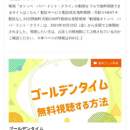
川越淳
川野達朗
川面真也
川﨑芽衣子
映画『オトッペ パパ・ドント・クライ』の動画を フルで無料視聴でき
工藤夕貴
工藤晴香
工藤進
工藤阿須加
るサイトはこちら！ 配信サービス 配信状況 無料期間・月額 U-NEXT ✕
配信なし 31日間無料 月額2189円 動画を視聴 映画『劇場版オトッペ パ
工藤静香
巽悠衣子
市原隼人
川田妙子
パ・ドント・クライ』は、2021年10月15日（金）から全国で上映開始
市川染五郎
市川治
市川猿之助
市村正親
されました。 視聴したい方は、お近くの映画館にて上映されているのか
市村浩佑
市来光弘
常泉忠通
常田富士男
ご確認ください。 ※本ページの情報は2021 […]
常盤昌平
常盤祐貴
平井善之
川田紳司
川瀬晶子
島袋美由利
川井憲次
島香裕
島﨑 信長
島﨑信長
嶋俊介
嶋村 侑
国内アニメ映画
嶋村侑
嶋田翔平
巌金四郎
川上とも子
川中子雅人
川久保潔
川原元幸
川澄綾子
川原慶久
川原瑛都
川口敬一郎
川尻善昭
川島千代子
川島得愛
川島明(麒麟)
川島海荷
川村万梨阿
川栄李奈
川浪葉子
斎藤司
斎藤志郎
松本健太
村松康雄
杉田智和
杏
村上想太
村中 知
村中知
村井かずさ
ゴールデンタイム