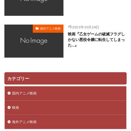
日本ヘラルド映画
日村勇紀
日笠陽子
新谷恵
日野佑美
日野未歩
日野由利加
日野聡
日高のり子
日高政光
日高里菜
日髙のり子
2021年10月14日
国内アニメ映画
早川毅
早水リサ
早見沙織
新谷真弓
映画『乙女ゲームの破滅フラグし
新藤乃里子
明石一
新名彩乃
斎藤桃子
かない悪役令嬢に転生してしまっ
た…』
斎藤楓子
斎藤歩
斎藤汰鷹
斎藤洋一郎
斎藤隆
斎藤龍音
斎賀みつき
斧アツシ
新井里美
新井陽次郎
新垣樽助
新田英人
新妻聖子
新房昭之
新木優子
新津ちせ
カテゴリー
新海クリエイティブ
新海誠
新生劇場版テニスの王子様製作委員会
新田恵海
国内アニメ映画
新田明男
新田海統
新田真剣佑
明比正行
映画
星光子
末澤慧
木村佳乃
木下浩之
木下直哉｜清丸悟
木下秀雄
木下隆行
海外アニメ映画
木内 秀信
木内レイコ
木内秀信
木島隆一