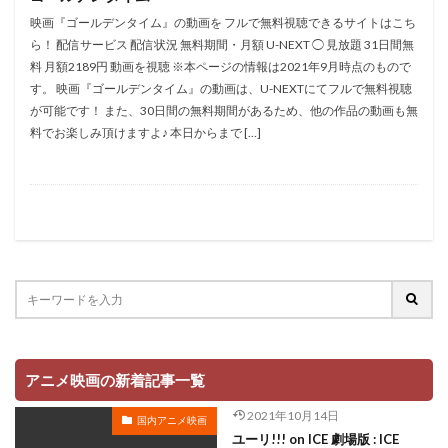
村俊英
村千絵
村山明
村川梨衣
村治学
映画『ゴールデンタイム』の動画を フルで無料視聴できるサイトはこち
杉浦しおり
村瀬 歩
村瀬修功
村瀬歩
ら！ 配信サービス 配信状況 無料期間・月額 U-NEXT ◯ 見放題 31日間無
料 月額2189円 動画を視聴 ※本ページの情報は2021年9月時点のもので
村田博美
村田和也
村田太志
村田彩
す。 映画『ゴールデンタイム』の動画は、U-NEXTにてフルで無料視聴
村田志織
村田雄浩
村野佑太
杜野まこ
が可能です！ また、30日間の無料期間があるため、他の作品の動画も無
杉田 智和
杉村理加
東京テアトル
本田貴子
料でお楽しみ頂けますよ♪ 本日からまで […]
本城雄太郎
本多力
本多真梨子
本多知恵子
本多美季
本橋大輔
本渡楓
本田望結
本田紗来
本田翼
本田裕之
本郷みつる
杉村ちか子
朱夏
朴 璐美
朴璐美
杉ありさ
杉井ギサブロー
杉咲花
杉山佳寿
杉山佳寿子
杉山紀彰
杉本ゆう
杉本沙織
来宮良子
東京ムービー新社
本井えみ
松岡禎丞
松尾佳子
松尾衡
松尾銀三
アニメ映画の新着記事一覧
松山ケンイチ
松山洋
松山鷹志
松岡そのか
2021年10月14日
国内アニメ映画
松岡ミユキ
松岡文雄
松岡洋子
松岡由貴
ユーリ!!! on ICE 劇場版 : ICE