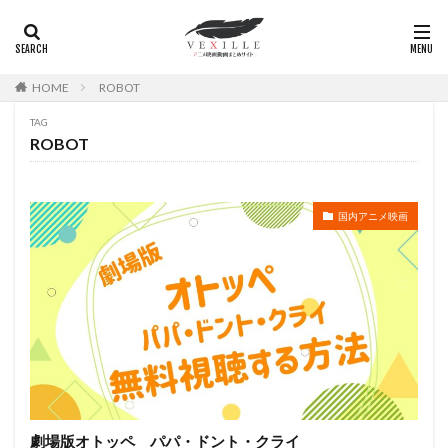
岸谷五朗
岩永洋昭
岩淵桃音
岩田光央
岩田安生
岩田彩
岩田陽葵
岩男潤子
岸尾だいすけ
岸田今日子
岸祐二
岸誠二
HOME
ROBOT
岸野幸正
岩川泰千
岸靖人
峯田茉優
TAG
峰あつ子
島崎信長
島木譲二
島本須美
ROBOT
島村佳江
島村幸大
島津冴子
島涼香
島田岳洋
岩永哲哉
岩崎征実
島田紳助
岡田浩暉
岡本瑞恵
岡本綾
岡本麻弥
国内アニメ映画
岡村天斎
岡村明美
岡村美佳沙
岡珠希
岡田准一
岡田吉弘
岡田恵
岡田昌宣
岡田由紀子
岩崎了
岡田由記子
岡田美子
岡田義徳
岡田誠
岡田麿里
岡部政明
岩井七世
岩井俊二
岩居由希子
岩崎 征実
岩崎ひろし
島田敏
島美弥子
平井善之（アメリカザリガニ）
市原悦子
川登志夫
劇場版オトッペ パパ・ドント・クライ