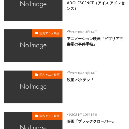
ADOLESCENCE（アイス アドレセ
松岡美里
松宮五郎
松岡茉優
松島みのり
ンス）
松崎しげる
松嶋菜々子
松平孝太郎
松方弘樹
松本さち
松本まりか
松本ヨシロウ
松本保典
松本修
松寺千恵美
松坂桃李
東北新社
2021年10月14日
国内アニメ映画
東條加那子
東地宏樹
東宝
東宝映像事業部
アニメーション映画『ビブリア古
書堂の事件手帖』
東宝東和
東宝株式会社フジテレビジョン旭通信社
東山奈央
東急エージェンシー
東映
東映アニメーション
東映動画
東映洋画
東美江
松原雅子
東野英治郎
松たか子
2021年10月14日
国内アニメ映画
映画 バクテン!!
松下周平
松井恵理子
松井摩味
松井玲奈
松井菜桜子
松元恵
松元惠
松元環季
松原智恵子
本名陽子
本上まなみ
斎藤恵理
日活株式会社
新谷良子
新道乃里子
日下武史
2021年10月14日
日下由美
日巻裕二
日本アニメーション
国内アニメ映画
映画『ブラッククローバー』
日本サンライズ
日本テレビ
日本テレビ放送網