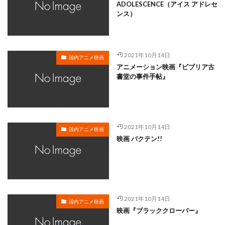
岸谷五朗
岩永洋昭
岩淵桃音
岩田光央
ADOLESCENCE（アイス アドレセ
ンス）
岩田安生
岩田彩
岩田陽葵
岩男潤子
岸尾だいすけ
岸田今日子
岸祐二
岸誠二
岸野幸正
岩川泰千
岸靖人
峯田茉優
2021年10月14日
国内アニメ映画
峰あつ子
島崎信長
島木譲二
島本須美
アニメーション映画『ビブリア古
書堂の事件手帖』
島村佳江
島村幸大
島津冴子
島涼香
島田岳洋
岩永哲哉
岩崎征実
島田紳助
岡田浩暉
岡本瑞恵
岡本綾
岡本麻弥
岡村天斎
岡村明美
岡村美佳沙
岡珠希
2021年10月14日
国内アニメ映画
映画 バクテン!!
岡田准一
岡田吉弘
岡田恵
岡田昌宣
岡田由紀子
岩崎了
岡田由記子
岡田美子
岡田義徳
岡田誠
岡田麿里
岡部政明
岩井七世
岩井俊二
岩居由希子
岩崎 征実
2021年10月14日
岩崎ひろし
島田敏
島美弥子
国内アニメ映画
映画『ブラッククローバー』
平井善之（アメリカザリガニ）
市原悦子
川登志夫