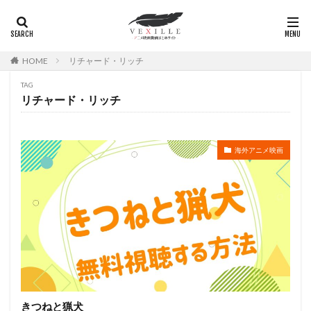
広瀬正志
庄司将之
座古明史
庵野秀明
廣田行生
廣田裕介
弓場沙織
引坂理絵
弥永和子
影山ヒロノブ
広江美奈
影山灯
HOME
リチャード・リッチ
役所広司
後藤光祐
後藤哲夫
後藤圭二
TAG
後藤敦
後藤沙緒里
後藤淳平
後藤邑子
リチャード・リッチ
徐斌
徳丸完
広瀬すず
広橋涼
徳永真利子
平野俊貴
平井駿佑
平尾隆之
海外アニメ映画
平山あや
平岡拓真
平川大輔
平幹二朗
平松晶子
平泉成
平田宏美
平田広明
平田敏夫
平野文
広橋 涼
平野正人
平野稔
平野綾
幸村恵理
幸田夏穂
幸田直子
幸福の科学出版
幾原邦彦
広中雅志
広川太一郎
広森信吾
徳井青空
志乃原良子
平井祥恵
掛川裕彦
手塚眞
手塚祐介
手塚秀彰
手嶌葵
手越祐也
折笠富美子
きつねと猟犬