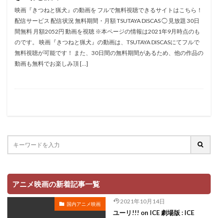
折笠愛
押井守
押谷芽衣
拝真之介
映画『きつねと猟犬』の動画を フルで無料視聴できるサイトはこちら！
配信サービス 配信状況 無料期間・月額 TSUTAYA DISCAS ◯ 見放題 30日
拡森信吾
間無料 月額2052円 動画を視聴 ※本ページの情報は2021年9月時点のも
政宗ダテニクル合体版製作委員会 (木下グループ、ドリームシ
のです。 映画『きつねと猟犬』の動画は、TSUTAYA DISCASにてフルで
フト、おっどあいくりえいてぃぶ)
無料視聴が可能です！ また、30日間の無料期間があるため、他の作品の
所ジョージ
政宗一成
斉藤千和
斉藤壮馬
動画も無料でお楽しみ頂 […]
斉藤志郎
斉藤暁
斉藤次郎
斉藤洋介
斉藤貴美子
斎藤久
斎藤千和
斎藤博
手塚プロダクション
戸谷公次
志垣太郎
愛河里花子
志尊淳
志崎樺音
志村けん
志村知幸
志水淳児
志田有彩
志田未来
恒松あゆみ
恩地日出夫
悠木碧
愛があれば大丈夫
愛美
戸田菜穂
慶長佑香
戎怜菜
成宮寛貴
成瀬誠
成田凌
成田剣
アニメ映画の新着記事一覧
成田紗矢香
我修院達也
戸松遥
戸田恵子
2021年10月14日
国内アニメ映画
戸田恵梨香
平井道子
平井理子
斎藤工
ユーリ!!! on ICE 劇場版 : ICE