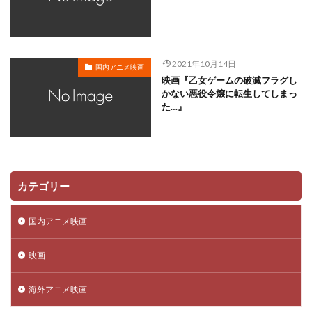
川越淳
川野達朗
川面真也
川﨑芽衣子
工藤夕貴
工藤晴香
工藤進
工藤阿須加
工藤静香
巽悠衣子
市原隼人
川田妙子
2021年10月14日
国内アニメ映画
市川染五郎
市川治
市川猿之助
市村正親
映画『乙女ゲームの破滅フラグし
市村浩佑
市来光弘
常泉忠通
常田富士男
かない悪役令嬢に転生してしまっ
た…』
常盤昌平
常盤祐貴
平井善之
川田紳司
川瀬晶子
島袋美由利
川井憲次
島香裕
島﨑 信長
島﨑信長
嶋俊介
嶋村 侑
嶋村侑
嶋田翔平
巌金四郎
川上とも子
カテゴリー
川中子雅人
川久保潔
川原元幸
川澄綾子
川原慶久
川原瑛都
川口敬一郎
川尻善昭
国内アニメ映画
川島千代子
川島得愛
川島明(麒麟)
川島海荷
映画
川村万梨阿
川栄李奈
川浪葉子
斎藤司
斎藤志郎
松本健太
村松康雄
杉田智和
海外アニメ映画
杏
村上想太
村中 知
村中知
村井かずさ