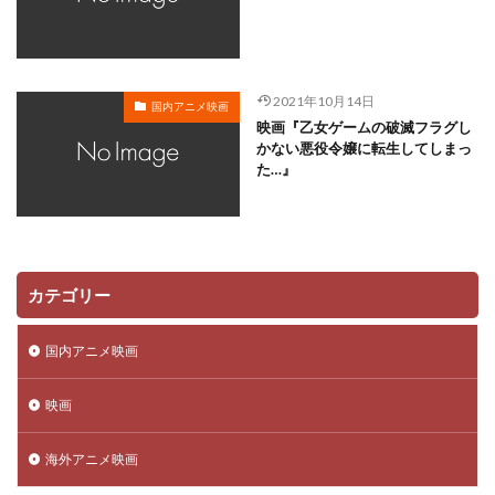
川越淳
川野達朗
川面真也
川﨑芽衣子
工藤夕貴
工藤晴香
工藤進
工藤阿須加
工藤静香
巽悠衣子
市原隼人
川田妙子
2021年10月14日
国内アニメ映画
市川染五郎
市川治
市川猿之助
市村正親
映画『乙女ゲームの破滅フラグし
市村浩佑
市来光弘
常泉忠通
常田富士男
かない悪役令嬢に転生してしまっ
た…』
常盤昌平
常盤祐貴
平井善之
川田紳司
川瀬晶子
島袋美由利
川井憲次
島香裕
島﨑 信長
島﨑信長
嶋俊介
嶋村 侑
嶋村侑
嶋田翔平
巌金四郎
川上とも子
カテゴリー
川中子雅人
川久保潔
川原元幸
川澄綾子
川原慶久
川原瑛都
川口敬一郎
川尻善昭
国内アニメ映画
川島千代子
川島得愛
川島明(麒麟)
川島海荷
映画
川村万梨阿
川栄李奈
川浪葉子
斎藤司
斎藤志郎
松本健太
村松康雄
杉田智和
海外アニメ映画
杏
村上想太
村中 知
村中知
村井かずさ