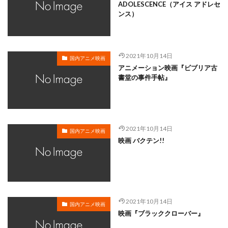
岸谷五朗
岩永洋昭
岩淵桃音
岩田光央
ADOLESCENCE（アイス アドレセ
ンス）
岩田安生
岩田彩
岩田陽葵
岩男潤子
岸尾だいすけ
岸田今日子
岸祐二
岸誠二
岸野幸正
岩川泰千
岸靖人
峯田茉優
2021年10月14日
国内アニメ映画
峰あつ子
島崎信長
島木譲二
島本須美
アニメーション映画『ビブリア古
書堂の事件手帖』
島村佳江
島村幸大
島津冴子
島涼香
島田岳洋
岩永哲哉
岩崎征実
島田紳助
岡田浩暉
岡本瑞恵
岡本綾
岡本麻弥
岡村天斎
岡村明美
岡村美佳沙
岡珠希
2021年10月14日
国内アニメ映画
映画 バクテン!!
岡田准一
岡田吉弘
岡田恵
岡田昌宣
岡田由紀子
岩崎了
岡田由記子
岡田美子
岡田義徳
岡田誠
岡田麿里
岡部政明
岩井七世
岩井俊二
岩居由希子
岩崎 征実
2021年10月14日
岩崎ひろし
島田敏
島美弥子
国内アニメ映画
映画『ブラッククローバー』
平井善之（アメリカザリガニ）
市原悦子
川登志夫