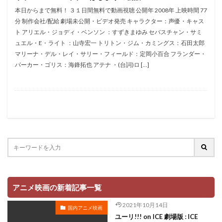
折笠愛
押井守
押谷芽衣
拝真之介
本日からまで無料！ ３１日間無料で動画視聴 公開年 2008年 上映時間 77
分 制作会社/配給 劇場未公開・ビデオ発売 キャラクター：声優・キャス
拡森信吾
ト アリエル・ジョディ・ベンソン ：すずきまゆみ セバスチャン・サミ
政宗ダテニクル合体版製作委員会 (木下グループ、ドリームシ
ュエル・E・ライト ：山寺宏一 トリトン・ジム・カミングス：石田太郎
フト、おっどあいくりえいてぃぶ)
マリーナ・デル・レイ・サリー・フィールド：定岡小百合 フランダー・
所ジョージ
政宗一成
斉藤千和
斉藤壮馬
パーカー・ゴリス：海鋒拓也 アテナ ・(台詞)ロ […]
斉藤志郎
斉藤暁
斉藤次郎
斉藤洋介
斉藤貴美子
斎藤久
斎藤千和
斎藤博
手塚プロダクション
戸谷公次
志垣太郎
愛河里花子
志尊淳
志崎樺音
志村けん
志村知幸
志水淳児
志田有彩
志田未来
恒松あゆみ
恩地日出夫
悠木碧
愛があれば大丈夫
愛美
戸田菜穂
慶長佑香
戎怜菜
成宮寛貴
成瀬誠
成田凌
成田剣
アニメ映画の新着記事一覧
成田紗矢香
我修院達也
戸松遥
戸田恵子
2021年10月14日
国内アニメ映画
戸田恵梨香
平井道子
平井理子
斎藤工
ユーリ!!! on ICE 劇場版 : ICE