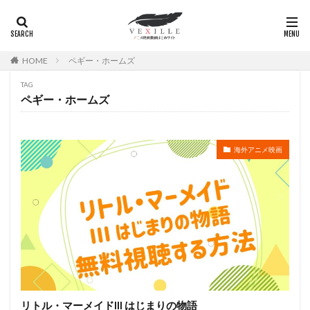
広瀬正志
庄司将之
座古明史
庵野秀明
廣田行生
廣田裕介
弓場沙織
引坂理絵
弥永和子
影山ヒロノブ
広江美奈
影山灯
HOME
ペギー・ホームズ
役所広司
後藤光祐
後藤哲夫
後藤圭二
TAG
後藤敦
後藤沙緒里
後藤淳平
後藤邑子
ペギー・ホームズ
徐斌
徳丸完
広瀬すず
広橋涼
徳永真利子
平野俊貴
平井駿佑
平尾隆之
海外アニメ映画
平山あや
平岡拓真
平川大輔
平幹二朗
平松晶子
平泉成
平田宏美
平田広明
平田敏夫
平野文
広橋 涼
平野正人
平野稔
平野綾
幸村恵理
幸田夏穂
幸田直子
幸福の科学出版
幾原邦彦
広中雅志
広川太一郎
広森信吾
徳井青空
志乃原良子
平井祥恵
掛川裕彦
手塚眞
手塚祐介
手塚秀彰
手嶌葵
手越祐也
折笠富美子
リトル・マーメイドIII はじまりの物語