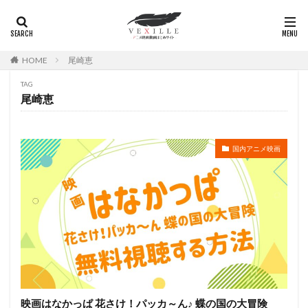
広瀬正志
庄司将之
座古明史
庵野秀明
廣田行生
廣田裕介
弓場沙織
引坂理絵
弥永和子
影山ヒロノブ
広江美奈
影山灯
HOME
尾崎恵
役所広司
後藤光祐
後藤哲夫
後藤圭二
TAG
後藤敦
後藤沙緒里
後藤淳平
後藤邑子
尾崎恵
徐斌
徳丸完
広瀬すず
広橋涼
徳永真利子
平野俊貴
平井駿佑
平尾隆之
国内アニメ映画
平山あや
平岡拓真
平川大輔
平幹二朗
平松晶子
平泉成
平田宏美
平田広明
平田敏夫
平野文
広橋 涼
平野正人
平野稔
平野綾
幸村恵理
幸田夏穂
幸田直子
幸福の科学出版
幾原邦彦
広中雅志
広川太一郎
広森信吾
徳井青空
志乃原良子
平井祥恵
掛川裕彦
手塚眞
手塚祐介
手塚秀彰
手嶌葵
手越祐也
折笠富美子
映画はなかっぱ 花さけ！パッカ～ん♪ 蝶の国の大冒険