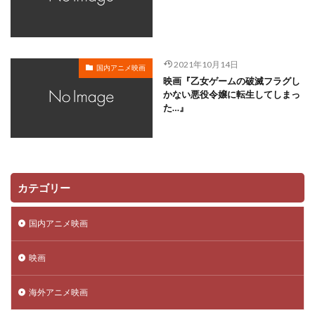
川越淳
川野達朗
川面真也
川﨑芽衣子
工藤夕貴
工藤晴香
工藤進
工藤阿須加
工藤静香
巽悠衣子
市原隼人
川田妙子
2021年10月14日
国内アニメ映画
市川染五郎
市川治
市川猿之助
市村正親
映画『乙女ゲームの破滅フラグし
市村浩佑
市来光弘
常泉忠通
常田富士男
かない悪役令嬢に転生してしまっ
た…』
常盤昌平
常盤祐貴
平井善之
川田紳司
川瀬晶子
島袋美由利
川井憲次
島香裕
島﨑 信長
島﨑信長
嶋俊介
嶋村 侑
嶋村侑
嶋田翔平
巌金四郎
川上とも子
カテゴリー
川中子雅人
川久保潔
川原元幸
川澄綾子
川原慶久
川原瑛都
川口敬一郎
川尻善昭
国内アニメ映画
川島千代子
川島得愛
川島明(麒麟)
川島海荷
映画
川村万梨阿
川栄李奈
川浪葉子
斎藤司
斎藤志郎
松本健太
村松康雄
杉田智和
海外アニメ映画
杏
村上想太
村中 知
村中知
村井かずさ