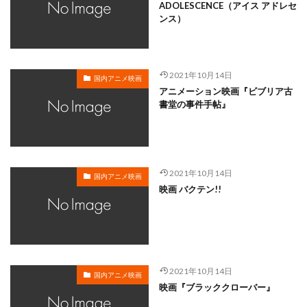
岸谷五朗
岩永洋昭
岩淵桃音
岩田光央
ADOLESCENCE（アイス アドレセ
ンス）
岩田安生
岩田彩
岩田陽葵
岩男潤子
岸尾だいすけ
岸田今日子
岸祐二
岸誠二
岸野幸正
岩川泰千
岸靖人
峯田茉優
2021年10月14日
国内アニメ映画
峰あつ子
島崎信長
島木譲二
島本須美
アニメーション映画『ビブリア古
書堂の事件手帖』
島村佳江
島村幸大
島津冴子
島涼香
島田岳洋
岩永哲哉
岩崎征実
島田紳助
岡田浩暉
岡本瑞恵
岡本綾
岡本麻弥
岡村天斎
岡村明美
岡村美佳沙
岡珠希
2021年10月14日
国内アニメ映画
映画 バクテン!!
岡田准一
岡田吉弘
岡田恵
岡田昌宣
岡田由紀子
岩崎了
岡田由記子
岡田美子
岡田義徳
岡田誠
岡田麿里
岡部政明
岩井七世
岩井俊二
岩居由希子
岩崎 征実
2021年10月14日
岩崎ひろし
島田敏
島美弥子
国内アニメ映画
映画『ブラッククローバー』
平井善之（アメリカザリガニ）
市原悦子
川登志夫