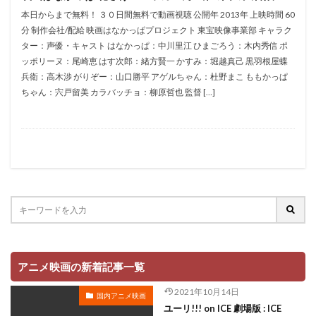
折笠愛
押井守
押谷芽衣
拝真之介
本日からまで無料！ ３０日間無料で動画視聴 公開年 2013年 上映時間 60
分 制作会社/配給 映画はなかっぱプロジェクト 東宝映像事業部 キャラク
拡森信吾
ター：声優・キャスト はなかっぱ：中川里江 ひまごろう：木内秀信 ポ
政宗ダテニクル合体版製作委員会 (木下グループ、ドリームシ
ッポリーヌ：尾崎恵 はす次郎：緒方賢一 かすみ：堀越真己 黒羽根屋蝶
フト、おっどあいくりえいてぃぶ)
兵衛：高木渉 がりぞー：山口勝平 アゲルちゃん：杜野まこ ももかっぱ
所ジョージ
政宗一成
斉藤千和
斉藤壮馬
ちゃん：宍戸留美 カラバッチョ：柳原哲也 監督 […]
斉藤志郎
斉藤暁
斉藤次郎
斉藤洋介
斉藤貴美子
斎藤久
斎藤千和
斎藤博
手塚プロダクション
戸谷公次
志垣太郎
愛河里花子
志尊淳
志崎樺音
志村けん
志村知幸
志水淳児
志田有彩
志田未来
恒松あゆみ
恩地日出夫
悠木碧
愛があれば大丈夫
愛美
戸田菜穂
慶長佑香
戎怜菜
成宮寛貴
成瀬誠
成田凌
成田剣
アニメ映画の新着記事一覧
成田紗矢香
我修院達也
戸松遥
戸田恵子
2021年10月14日
国内アニメ映画
戸田恵梨香
平井道子
平井理子
斎藤工
ユーリ!!! on ICE 劇場版 : ICE