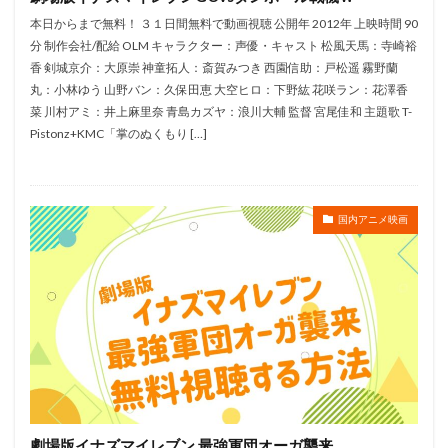
豊崎愛生
豊永 利行
豊永利行
豊田萌絵
本日からまで無料！ ３１日間無料で動画視聴 公開年 2012年 上映時間 90
賀来賢人
赤司まり子
設楽統
角川映画
分 制作会社/配給 OLM キャラクター：声優・キャスト 松風天馬：寺崎裕
西尾大介
西村雅彦
西尾徳
西山宏太朗
香 剣城京介：大原崇 神童拓人：斎賀みつき 西園信助：戸松遥 霧野蘭
丸：小林ゆう 山野バン：久保田恵 大空ヒロ：下野紘 花咲ラン：花澤香
西島秀俊
西川のりお
西明日香
西本りみ
菜 川村アミ：井上麻里奈 青島カズヤ：浪川大輔 監督 宮尾佳和 主題歌 T-
西村ちなみ
西村仁
西村智博
西村知道
Pistonz+KMC「掌のぬくもり […]
西村純二
西沢信孝
角川ANIMATION
西片康人
西牧秀夫
西田光貴
西田尚美
西田敏行
西田望見
西谷亮
西野陽子
国内アニメ映画
西﨑彰司
西﨑義展
観世清和
鈴木梨央
鈴木清信
薬師丸ひろ子
高橋昌也
高松信司
高森奈津美
高橋 直純
高橋一生
高橋丈夫
高橋伸也
高橋克実
高橋大輔
高橋幸雄
高橋広樹
高橋未奈美
高本めぐみ
高橋李依
高橋沙織
高橋渉
高橋理恵子
高橋直純
高橋知也
高橋美佳子
高橋美紀
高橋良輔
劇場版イナズマイレブン 最強軍団オーガ襲来