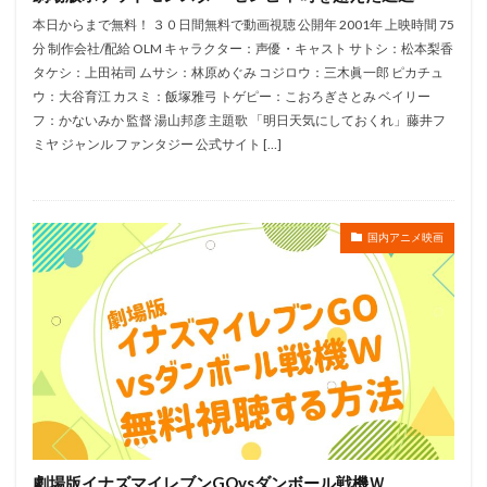
本日からまで無料！ ３０日間無料で動画視聴 公開年 2001年 上映時間 75
西凛太朗
西前忠久
西原久美子
西垣俊作
分 制作会社/配給 OLM キャラクター：声優・キャスト サトシ：松本梨香
西墻由香
藤森雅也
藤東知夏
西尾健治
タケシ：上田祐司 ムサシ：林原めぐみ コジロウ：三木眞一郎 ピカチュ
ウ：大谷育江 カスミ：飯塚雅弓 トゲピー：こおろぎさとみ ベイリー
藤咲あかね
藤井ゆきよ
藤井皓太
藤井美波
フ：かないみか 監督 湯山邦彦 主題歌 「明日天気にしておくれ」藤井フ
藤井隼
藤原啓治
藤原夏海
藤原祐規
ミヤ ジャンル ファンタジー 公式サイト […]
藤原竜也
藤原紀香
藤原良二
藤原貴弘
藤城裕士
藤村鼓乃美
藤堂蓮紀
藤岡弘
藤木直人
藤木義勝
藤本譲
藤村俊二
国内アニメ映画
藤村忠寿（北海道テレビ）
藤村有弘
藤村歩
藤村真優
藤村知可
西宏子
西尾夕香
赤坂泰彦
谷山紀章
諏訪ななか
諏訪彩花
諏訪部 順一
諏訪部順一
諸星すみれ
諸田和典
講談社
谷原章介
谷口悟朗
谷口節
谷山毅
谷川清美
角川春樹事務所
谷村美月
谷省吾
谷育子
谷花音
豊口めぐみ
劇場版イナズマイレブンGOvsダンボール戦機Ｗ