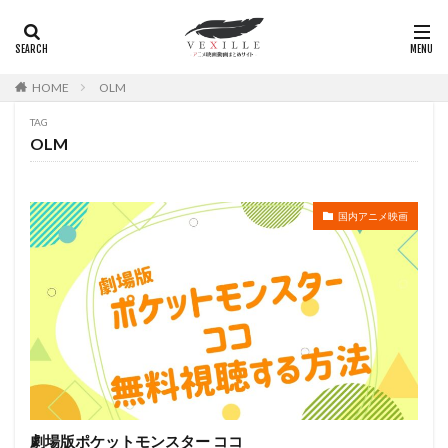
郭智博
遊佐浩二
郷田ほづみ
郷里大輔
酒井一圭
酒井美紀
酒井良太
醍醐虎汰朗
醍醐貢正
里村洋
里見京子
重松花鳥
HOME
OLM
重田敦司
遊戯王
進藤尚美
野中秀哲
TAG
OLM
近木裕哉
赤﨑千夏
越後屋コースケ
越田知明
轟木一騎
辰巳努
辻本貴則
辻村真人
辻萬長
辻親八
辻谷耕史
込山順子
国内アニメ映画
近石真介
進藤一宏
近藤信宏
近藤喜文
近藤好美
近藤孝行
近藤春菜
近藤隆
追光動画
速水奨
逢坂良太
逢葉まどか
進藤あまね
野々村真
野中藍
赤根和樹
鈴木れい子
金田アキ
金田明夫
金田朋子
釘宮理恵
鈴々舎馬風
鈴代紗弓
鈴木あきえ
鈴木ほのか
鈴木みえ
鈴木みのり
鈴木やすし
劇場版ポケットモンスター ココ
鈴木ヤスシ
金尾哲夫
鈴木信吾
鈴木健一