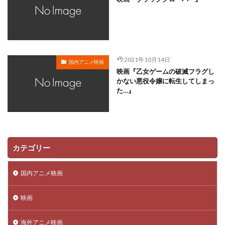
難波圭一
雨宮天
雨森雅司
雨笠利幸
雨蘭咲木子
雪乃五月
青木純
雪見そら
雪野五月
露口茂
青山らら
青山吉能
青山桐子
青山玲菜
青山穣
青島幸男
2021年10月14日
国内アニメ映画
青木和代
青木康直
藏合紗恵子
薬丸裕英
映画『乙女ゲームの破滅フラグし
玄田哲章
石原良
石井康嗣
石井真
かない悪役令嬢に転生してしまっ
た…』
石井苗子
石井陽
石井隆夫
石住昭彦
石原さとみ
石原夏織
石原慎一
石原立也
石原良純
石井嘉仁
石垣佑磨
石塚勇
石塚英彦
石塚運昇
石山タカ明
石川光久
カテゴリー
石川樹
石川由依
石川界人
石川禅
石川英郎
石井天地
石井マーク
石森達幸
国内アニメ映画
矢田亜希子
真柴摩利
真殿光昭
真田アサミ
映画
真田広之
睦五郎
矢作兼
矢作紗友里
矢吹公郎
矢尾一樹
矢島晶子
矢嶋哲生
海外アニメ映画