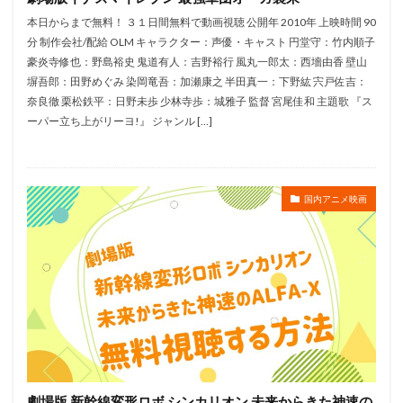
高橋英則
高橋英樹
高村和宏
高木美佑
本日からまで無料！ ３１日間無料で動画視聴 公開年 2010年 上映時間 90
高瀬右光
高宮俊介
香花
馬場充子
分 制作会社/配給 OLM キャラクター：声優・キャスト 円堂守：竹内順子
馬場圭介
馬越嘉彦
駒田一
駒田航
豪炎寺修也：野島裕史 鬼道有人：吉野裕行 風丸一郎太：西墻由香 壁山
塀吾郎：田野めぐみ 染岡竜吾：加瀬康之 半田真一：下野紘 宍戸佐吉：
駒谷昌男
高乃麗
高坂宙
高坂希太郎
奈良徹 栗松鉄平：日野未歩 少林寺歩：城雅子 監督 宮尾佳和 主題歌 『ス
高垣彩陽
高山みなみ
高木渉
高山佳音里
ーパー立ち上がリーヨ!』 ジャンル […]
高山文彦
高岡瓶々
高島忠夫
高島礼子
高島雅羅
高崎拓郎
高戸靖広
高月彩良
高木均
高木淳
高橋茂雄 (サバンナ)
高瀬泰幸
国内アニメ映画
香川照之
黒柳徹子
鹿賀丈史
麦人
麻上洋子
麻倉もも
麻実れい
麻生かほ里
麻生久美子
麻生美代子
黄瀬和哉
黒木瞳
黒木華
黒沢ともよ
鷲尾真知子
黒瀬ゆうこ
黒玉湯保存会
黒田崇矢
黒田昌郎
黒羽麻璃央
齊藤真紀
齋藤彩夏
齋藤綾
龍田直樹
龍輪直征
（株）あいどる
鷲見昂大
鶴巻和哉
劇場版 新幹線変形ロボ シンカリオン 未来からきた神速の