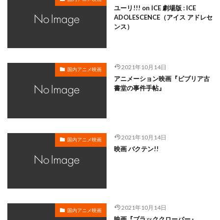
鈴木達央
鈴木里彩
鈴木陽斗実
鈴村健一
ユーリ!!! on ICE 劇場版 : ICE
ADOLESCENCE（アイス アドレセ
鈴置洋孝
鈴鹿景子
銀河万丈
錦織博
ンス）
鍋島修
長崎健司
鎌田英怜奈
鎌谷悠
長井龍雪
長倉茂子
長克巳
長塚圭史
長妻樹里
長山藍子
長岡輝子
長峯達也
2021年10月14日
国内アニメ映画
長島雄一
阪口周平
阪脩
飯豊まりえ
アニメーション映画『ビブリア古
書堂の事件手帖』
風間杜夫
青羽剛
青野武
静野孔文
須藤友徳
須藤祐実
須藤風花
頓宮恭子
風吹ジュン
風祭修一
風間俊介
風間勇刀
颱風グラフィックス
青柳隆志
飛田展男
2021年10月14日
国内アニメ映画
映画 バクテン!!
飯塚昭三
飯塚貴士
飯塚雅弓
飯尾和樹
飯島直子
飯島真理
飯島肇
飯田友子
飯田奈保美
飯田里穂
青森伸
青木裕幸
阿澄佳奈
雨谷和砂
阿部寛
阿部敦
2021年10月14日
阿部記之
阿部里果
陶山章央
集英社
国内アニメ映画
映画『ブラッククローバー』