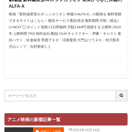
高田憂希
髙橋孝治
高田敏江
高田由美
ALFA-X
高畑充希
高畑勲
高畑淳子
高良健吾
映画『新幹線変形ロボ シンカリオン 神速のALFA-X』の動画を 無料視聴
高部あい
高野直子
高野麻里佳
高雄統子
できるサイトはこちら！ 配信サービス 配信状況 無料期間 月額（税込）
U-NEXT ◯ ポイント視聴 31日間無料 月額2189円 視聴する 公開年 2019
髙木裕平
髙野麻美
鶴岡 聡
鬼頭明里
年 上映時間 79分 制作会社/配給 OLM キャラクター：声優・キャスト 速
鳥山京子
鳥海勝美
鳥海永行
鳥海浩輔
杉ハヤト：佐倉綾音 男鹿アキタ：沼倉愛美 大門山ツラヌキ：村川梨衣
鳳啓助
鳳芳野
鵜澤正太郎
鵜飼るみ子
月山シノブ：吉村那奈 […]
鶏冠井美智子
鶴ひろみ
香月弥生
香取慎吾
鈴木瑞穂
門脇舞以
長沢美樹
長沼範裕
長澤まさみ
長瀬ユウ
長瀬智也
長縄まりあ
長谷川亜美
長谷川斗輝
長谷徳人
長谷有洋
長野博
間宮康弘
長嶝高士
間島淳司
間嶋里美
関俊彦
関弘子
関戸優希
関智一
関根明良
関根航
関貴昭
関連
阪井あかね
長江里加
長嶋一茂
阪口大助
アニメ映画の新着記事一覧
錦織敦史
鈴木真仁
鈴木福
鈴木蘭々
2021年10月14日
国内アニメ映画