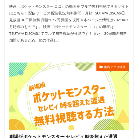
映画『ポケットモンスター ココ』の動画を フルで無料視聴できるサイト
鈴木健太郎
鈴木利正
鈴木勝美
鈴木千尋
はこちら！ 配信サービス 配信状況 無料期間・月額 TSUTAYA DISCAS ◯
鈴木富子
鈴木崚汰
鈴木敏夫
鈴木杏
見放題 30日間無料 月額2052円 動画を視聴 ※本ページの情報は2021年9
鈴木杏樹
金澤洪充
金子有希
野呂真愛
月時点のものです。 映画『ポケットモンスター ココ』の動画は、
TSUTAYA DISCASにてフルで無料視聴が可能です！ また、30日間の無料
野沢聡
野島健児
野島昭生
野島裕史
期間があるため、他の作品 […]
野川さくら
野末武志
野村信次
野村勝人
野村周平
野村道子
野村須磨子
野水伊織
野沢那智
金子大地
野沢雅子
野田圭一
国内アニメ映画
野田順子
野美紗子
野間口徹
金世俊
金丸淳一
金元寿子
金内吉男
金内喜久夫
金城武
赤羽根健治
赤星昇一郎
鈴木毬花
虫プロダクション
藤生聖子
藤田咲
藤田彩華
藤田春香
藤田淑子
藤田美歌子
藤田陽一
藤真秀
藤谷美紀
藪下泰司
虚淵玄
虹友美
藤森慎吾
蟹江栄二
行成とあ
劇場版ポケットモンスター セレビィ 時を超えた遭遇
袴田吉彦
西井幸人
西位輝実
西健亮