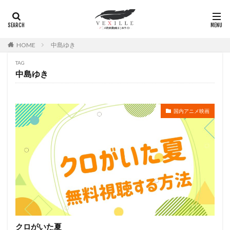
広瀬正志
庄司将之
座古明史
庵野秀明
廣田行生
廣田裕介
弓場沙織
引坂理絵
弥永和子
影山ヒロノブ
広江美奈
影山灯
HOME
中島ゆき
役所広司
後藤光祐
後藤哲夫
後藤圭二
TAG
後藤敦
後藤沙緒里
後藤淳平
後藤邑子
中島ゆき
徐斌
徳丸完
広瀬すず
広橋涼
徳永真利子
平野俊貴
平井駿佑
平尾隆之
国内アニメ映画
平山あや
平岡拓真
平川大輔
平幹二朗
平松晶子
平泉成
平田宏美
平田広明
平田敏夫
平野文
広橋 涼
平野正人
平野稔
平野綾
幸村恵理
幸田夏穂
幸田直子
幸福の科学出版
幾原邦彦
広中雅志
広川太一郎
広森信吾
徳井青空
志乃原良子
平井祥恵
掛川裕彦
手塚眞
手塚祐介
手塚秀彰
手嶌葵
手越祐也
折笠富美子
クロがいた夏