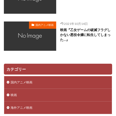
川越淳
川野達朗
川面真也
川﨑芽衣子
工藤夕貴
工藤晴香
工藤進
工藤阿須加
工藤静香
巽悠衣子
市原隼人
川田妙子
2021年10月14日
国内アニメ映画
市川染五郎
市川治
市川猿之助
市村正親
映画『乙女ゲームの破滅フラグし
市村浩佑
市来光弘
常泉忠通
常田富士男
かない悪役令嬢に転生してしまっ
た…』
常盤昌平
常盤祐貴
平井善之
川田紳司
川瀬晶子
島袋美由利
川井憲次
島香裕
島﨑 信長
島﨑信長
嶋俊介
嶋村 侑
嶋村侑
嶋田翔平
巌金四郎
川上とも子
カテゴリー
川中子雅人
川久保潔
川原元幸
川澄綾子
川原慶久
川原瑛都
川口敬一郎
川尻善昭
国内アニメ映画
川島千代子
川島得愛
川島明(麒麟)
川島海荷
映画
川村万梨阿
川栄李奈
川浪葉子
斎藤司
斎藤志郎
松本健太
村松康雄
杉田智和
海外アニメ映画
杏
村上想太
村中 知
村中知
村井かずさ