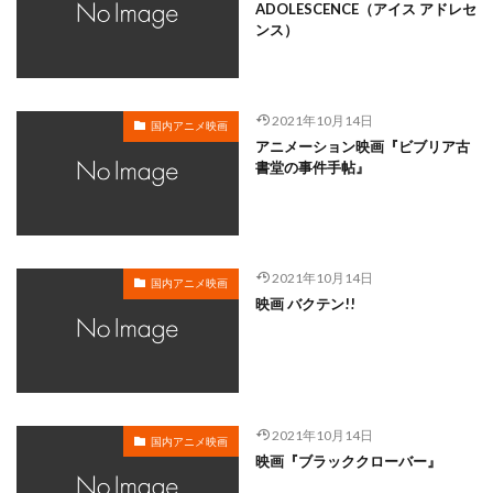
岸谷五朗
岩永洋昭
岩淵桃音
岩田光央
ADOLESCENCE（アイス アドレセ
ンス）
岩田安生
岩田彩
岩田陽葵
岩男潤子
岸尾だいすけ
岸田今日子
岸祐二
岸誠二
岸野幸正
岩川泰千
岸靖人
峯田茉優
2021年10月14日
国内アニメ映画
峰あつ子
島崎信長
島木譲二
島本須美
アニメーション映画『ビブリア古
書堂の事件手帖』
島村佳江
島村幸大
島津冴子
島涼香
島田岳洋
岩永哲哉
岩崎征実
島田紳助
岡田浩暉
岡本瑞恵
岡本綾
岡本麻弥
岡村天斎
岡村明美
岡村美佳沙
岡珠希
2021年10月14日
国内アニメ映画
映画 バクテン!!
岡田准一
岡田吉弘
岡田恵
岡田昌宣
岡田由紀子
岩崎了
岡田由記子
岡田美子
岡田義徳
岡田誠
岡田麿里
岡部政明
岩井七世
岩井俊二
岩居由希子
岩崎 征実
2021年10月14日
岩崎ひろし
島田敏
島美弥子
国内アニメ映画
映画『ブラッククローバー』
平井善之（アメリカザリガニ）
市原悦子
川登志夫