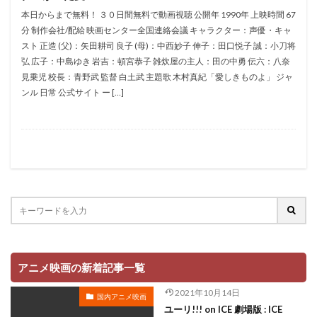
折笠愛
押井守
押谷芽衣
拝真之介
本日からまで無料！ ３０日間無料で動画視聴 公開年 1990年 上映時間 67
分 制作会社/配給 映画センター全国連絡会議 キャラクター：声優・キャ
拡森信吾
スト 正造 (父)：矢田耕司 良子 (母)：中西妙子 伸子：田口悦子 誠：小刀将
政宗ダテニクル合体版製作委員会 (木下グループ、ドリームシ
弘 広子：中島ゆき 岩吉：頓宮恭子 雑炊屋の主人：田の中勇 伝六：八奈
フト、おっどあいくりえいてぃぶ)
見乗児 校長：青野武 監督 白土武 主題歌 木村真紀「愛しきものよ」 ジャ
所ジョージ
政宗一成
斉藤千和
斉藤壮馬
ンル 日常 公式サイト ー […]
斉藤志郎
斉藤暁
斉藤次郎
斉藤洋介
斉藤貴美子
斎藤久
斎藤千和
斎藤博
手塚プロダクション
戸谷公次
志垣太郎
愛河里花子
志尊淳
志崎樺音
志村けん
志村知幸
志水淳児
志田有彩
志田未来
恒松あゆみ
恩地日出夫
悠木碧
愛があれば大丈夫
愛美
戸田菜穂
慶長佑香
戎怜菜
成宮寛貴
成瀬誠
成田凌
成田剣
アニメ映画の新着記事一覧
成田紗矢香
我修院達也
戸松遥
戸田恵子
2021年10月14日
国内アニメ映画
戸田恵梨香
平井道子
平井理子
斎藤工
ユーリ!!! on ICE 劇場版 : ICE