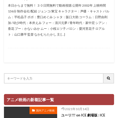
折笠愛
押井守
押谷芽衣
拝真之介
本日からまで無料！ ３０日間無料で動画視聴 公開年 2002年 上映時間
136分 制作会社/配給 ジェンコ/東宝 キャラクター：声優・キャスト パル
拡森信吾
ム：平松晶子 ポポ：豊口めぐみ シャタ：阪口大助 コーラム：日野由利
政宗ダテニクル合体版製作委員会 (木下グループ、ドリームシ
加 / 幼少時代：本井えみ フォー：清川元夢 / 青年時代・家中宏 シアン：
フト、おっどあいくりえいてぃぶ)
香花 プー：かないみか ムー：小桜エツ子 バロン：愛河里花子 ロアル
所ジョージ
政宗一成
斉藤千和
斉藤壮馬
ト：山口勝平 監督 なかむらたかし 主 […]
斉藤志郎
斉藤暁
斉藤次郎
斉藤洋介
斉藤貴美子
斎藤久
斎藤千和
斎藤博
手塚プロダクション
戸谷公次
志垣太郎
愛河里花子
志尊淳
志崎樺音
志村けん
志村知幸
志水淳児
志田有彩
志田未来
恒松あゆみ
恩地日出夫
悠木碧
愛があれば大丈夫
愛美
戸田菜穂
慶長佑香
戎怜菜
成宮寛貴
成瀬誠
成田凌
成田剣
アニメ映画の新着記事一覧
成田紗矢香
我修院達也
戸松遥
戸田恵子
2021年10月14日
国内アニメ映画
戸田恵梨香
平井道子
平井理子
斎藤工
ユーリ!!! on ICE 劇場版 : ICE