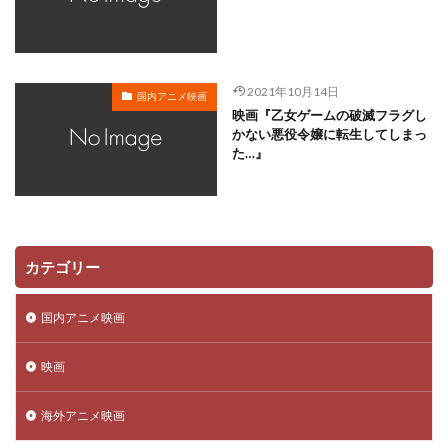
川越淳
川野達朗
川面真也
川﨑芽衣子
工藤夕貴
工藤晴香
工藤進
工藤阿須加
工藤静香
巽悠衣子
市原隼人
川田妙子
2021年10月14日
国内アニメ映画
市川染五郎
市川治
市川猿之助
市村正親
映画『乙女ゲームの破滅フラグし
市村浩佑
市来光弘
常泉忠通
常田富士男
かない悪役令嬢に転生してしまっ
た…』
常盤昌平
常盤祐貴
平井善之
川田紳司
川瀬晶子
島袋美由利
川井憲次
島香裕
島﨑 信長
島﨑信長
嶋俊介
嶋村 侑
嶋村侑
嶋田翔平
巌金四郎
川上とも子
カテゴリー
川中子雅人
川久保潔
川原元幸
川澄綾子
川原慶久
川原瑛都
川口敬一郎
川尻善昭
国内アニメ映画
川島千代子
川島得愛
川島明(麒麟)
川島海荷
映画
川村万梨阿
川栄李奈
川浪葉子
斎藤司
斎藤志郎
松本健太
村松康雄
杉田智和
海外アニメ映画
杏
村上想太
村中 知
村中知
村井かずさ