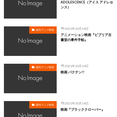
岸谷五朗
岩永洋昭
岩淵桃音
岩田光央
ADOLESCENCE（アイス アドレセ
ンス）
岩田安生
岩田彩
岩田陽葵
岩男潤子
岸尾だいすけ
岸田今日子
岸祐二
岸誠二
岸野幸正
岩川泰千
岸靖人
峯田茉優
2021年10月14日
国内アニメ映画
峰あつ子
島崎信長
島木譲二
島本須美
アニメーション映画『ビブリア古
書堂の事件手帖』
島村佳江
島村幸大
島津冴子
島涼香
島田岳洋
岩永哲哉
岩崎征実
島田紳助
岡田浩暉
岡本瑞恵
岡本綾
岡本麻弥
岡村天斎
岡村明美
岡村美佳沙
岡珠希
2021年10月14日
国内アニメ映画
映画 バクテン!!
岡田准一
岡田吉弘
岡田恵
岡田昌宣
岡田由紀子
岩崎了
岡田由記子
岡田美子
岡田義徳
岡田誠
岡田麿里
岡部政明
岩井七世
岩井俊二
岩居由希子
岩崎 征実
2021年10月14日
岩崎ひろし
島田敏
島美弥子
国内アニメ映画
映画『ブラッククローバー』
平井善之（アメリカザリガニ）
市原悦子
川登志夫