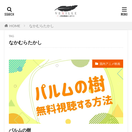
広瀬正志
庄司将之
座古明史
庵野秀明
廣田行生
廣田裕介
弓場沙織
引坂理絵
弥永和子
影山ヒロノブ
広江美奈
影山灯
HOME
なかむらたかし
役所広司
後藤光祐
後藤哲夫
後藤圭二
TAG
後藤敦
後藤沙緒里
後藤淳平
後藤邑子
なかむらたかし
徐斌
徳丸完
広瀬すず
広橋涼
徳永真利子
平野俊貴
平井駿佑
平尾隆之
国内アニメ映画
平山あや
平岡拓真
平川大輔
平幹二朗
平松晶子
平泉成
平田宏美
平田広明
平田敏夫
平野文
広橋 涼
平野正人
平野稔
平野綾
幸村恵理
幸田夏穂
幸田直子
幸福の科学出版
幾原邦彦
広中雅志
広川太一郎
広森信吾
徳井青空
志乃原良子
平井祥恵
掛川裕彦
手塚眞
手塚祐介
手塚秀彰
手嶌葵
手越祐也
折笠富美子
パルムの樹