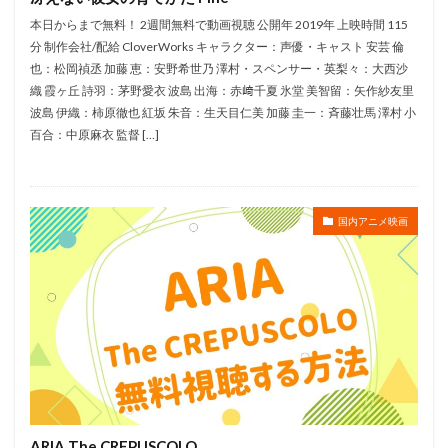
生瀬勝久
生田輝
田の中勇
田中一成
本日からまで無料！ 2週間無料で動画視聴 公開年 2019年 上映時間 115
分 制作会社/配給 CloverWorks キャラクター：声優・キャスト 安芸 倫
田中亮一
田中健
田中和実
田中圭
也：松岡禎丞 加藤 恵：安野希世乃 澤村・スペンサー・英梨々：大西沙
田中完
田中崇
田中恭兵
田村ゆかり
織 霞ヶ丘 詩羽：茅野愛衣 波島 出海：赤﨑千夏 氷堂 美智留：矢作紗友里
田村睦心
真堂圭
益岡徹
白鳥 哲
白鳥哲
波島 伊織：柿原徹也 紅坂 朱音：生天目仁美 加藤 圭一：斉藤壮馬 澤村 小
百合：中原麻衣 監督 […]
白鳥由里
百瀬慶一
百瀬義行
百田夏菜子
的井香織
的場加恵
皆口裕子
皆川純子
皆瀬まりか
直田姫奈
白石綾乃
直谷たかし
国内アニメ映画
相ヶ瀬龍史
相楽信頼
相沢まさき
相沢恵子
相田さやか
相田翔子
相羽あいな
相葉裕樹
眞理ヨシコ
真下耕一
白組
白石稔
田村聖子
畠中洋
田村錦人
田畑智子
田谷隼
田野めぐみ
田野アサミ
甲斐田ゆき
甲斐田裕子
甲田将樹
畑博之
畑爽
畑野森生
畠中祐
白石涼子
白井悠介
白土武
白尾佳也
白川澄子
白川由美
ARIA The CREPUSCOLO