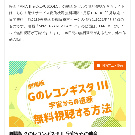
阿部記之
阿部里果
陶山章央
集英社
映画『ARIA The CREPUSCOLO』の動画を フルで無料視聴できるサイト
はこちら！ 配信サービス 配信状況 無料期間・月額 U-NEXT ◯ 見放題 31
難波圭一
雨宮天
雨森雅司
雨笠利幸
日間無料 月額2189円 動画を視聴 ※本ページの情報は2021年9月時点の
雨蘭咲木子
雪乃五月
青木純
雪見そら
ものです。 映画『ARIA The CREPUSCOLO』の動画は、U-NEXTにてフ
雪野五月
露口茂
青山らら
青山吉能
ルで無料視聴が可能です！ また、30日間の無料期間があるため、他の作
品の動 […]
青山桐子
青山玲菜
青山穣
青島幸男
青木和代
青木康直
藏合紗恵子
薬丸裕英
玄田哲章
石原良
石井康嗣
石井真
国内アニメ映画
石井苗子
石井陽
石井隆夫
石住昭彦
石原さとみ
石原夏織
石原慎一
石原立也
石原良純
石井嘉仁
石垣佑磨
石塚勇
石塚英彦
石塚運昇
石山タカ明
石川光久
石川樹
石川由依
石川界人
石川禅
石川英郎
石井天地
石井マーク
石森達幸
矢田亜希子
真柴摩利
真殿光昭
真田アサミ
真田広之
睦五郎
矢作兼
矢作紗友里
劇場版 Ｇのレコンギスタ Ⅲ 宇宙からの遺産