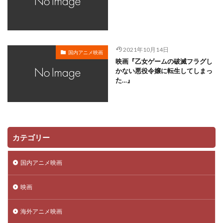
ファーストサマーウイカ
ファニメーション
ブレンダ・チャップマン
ビビる大木
パット・バトラム
パトリス・ルコント
パパイヤ鈴木
パラサイト製作委員会
2021年10月14日
国内アニメ映画
パラマウント映画
パンツェッタ・ジローラモ
映画『乙女ゲームの破滅フラグし
かない悪役令嬢に転生してしまっ
パース・ピアース
ヒュー・ウェルチマン
た…』
ヒュー・ジャックマン
ビクター音楽産業（株）
ビックウエスト
ピエール・コフィン
ファイルーズあい
ピエール伊東
ピエール瀧
ピエール＝フランソワ・マルタン＝ラヴェル
カテゴリー
ピクサー・アニメーション・スタジオ
ピーター・サリス
国内アニメ映画
ピーター・ソーン
ピーター・チョン
ピーター・ユスティノフ
ピーター・ラムジー
映画
ピーター・ロード
ピート・ドクター
ブルースカイ・スタジオ
海外アニメ映画