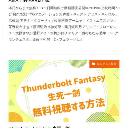
舛田利雄
英国放送協会
茅野愛衣
緒方賢一
本日からまで無料！ ３１日間無料で動画視聴 公開年 2015年 上映時間 60
分 制作/配給 TYOアニメーションズ 声優・キャスト アリス・キャロル：
萩本欽一
菊地凛子
菊地慶
菊地瞳
広橋 涼 アテナ・グローリィ：佐藤利奈 アーニャ・ドストエフスカヤ：
菊地美香
菊池こころ
菊池正美
菊池通武
茅野愛衣 まぁ：渡辺明乃 水無灯里：葉月絵理乃 アリシア・フローレン
菜々緒
菱田正和
萩原恵美子
萩原聖人
ス：大原さやか 愛野アイ：水橋かおり アリア：西村ちなみ 藍華・S・グ
ランチェスタ：斎藤千和 晃・E・フェラーリ […]
萩森順子
菅谷政子
萩野志保子
落合佑介
落合弘治
落合福嗣
葉山いくみ
葉山翔太
葉月絵理乃
葦プロダクション
蒔田彩珠
国内アニメ映画
蒲生彩華
蒼井優
菅野美穂
菅田将暉
茜屋日海夏
荒巻大輔
茶風林
草刈正雄
草尾毅
草川啓造
草彅剛
荒井勇樹
荒井和人
荒井洸子
荒川大三郎
荒川眞嗣
荒川美穂
荒木哲郎
菅生隆之
荒木英樹
荒木雅子
荒木香恵
荒牧伸志
荒野のコトブキ飛行隊製作委員会
荘司美代子
荘真由美
菅原文太
菅原正志
菅原淳一