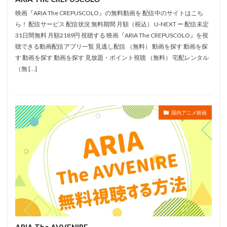
白木美貴子
白瀬英典
白熊寛嗣
白石 涼子
映画『ARIA The CREPUSCOLO』の無料動画を 配信中のサイトはこち
ら！ 配信サービス 配信状況 無料期間 月額（税込） U-NEXT ー 配信未定
白石冬美
白石晴香
福沢良一
福田信昭
31日間無料 月額2189円 視聴する 映画『ARIA The CREPUSCOLO』を視
蒼井翔太
花村怜美
芝田浩樹
芥川比呂志
聴できる動画配信アプリ一覧 見逃し配信 （無料） 動画を探す 動画を探
芥川英司
芦屋雁之助
芦田愛菜
芦田豊雄
す 動画を探す 動画を探す 見放題・ポイント視聴 （無料） 宅配レンタル
（無 […]
芦野芳晴
花井なお
花倉洸幸
花守ゆみり
花村さやか
花江夏樹
芝原チヤコ
花澤 香菜
花澤香菜
花輪英司
芳根京子
芹川有吾
国内アニメ映画
芹澤優
若井友希
若山弦蔵
若山詩音
若本規夫
若林直美
芝山努
色川京子
茅原実里
羽賀研二
織田優成
置鮎龍太郎
美々
美保純
美名
美山加恋
美輪明宏
羽仁麗
羽佐間道夫
羽原信義
羽多野渉
翠準子
船木誠勝
肝付兼太
肥塚正史
能年玲奈
能戸隆
能登麻美子
脇知弘
腰繁男
臼木健士朗
興津和幸
舛成孝二
ARIA The AVVENIRE