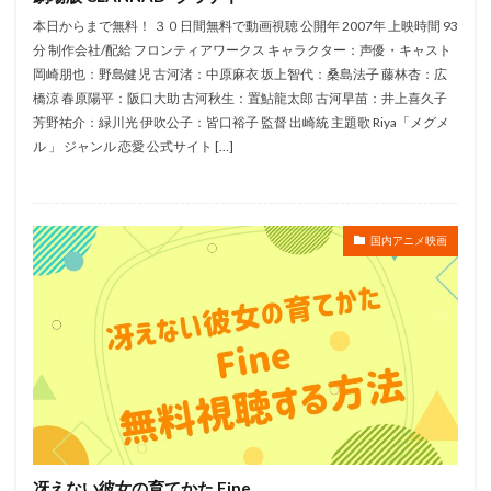
石見舞菜香
神山健治
石谷春貴
石野竜三
本日からまで無料！ ３０日間無料で動画視聴 公開年 2007年 上映時間 93
分 制作会社/配給 フロンティアワークス キャラクター：声優・キャスト
石黒千尋
石黒昇
磯辺万沙子
磯部勉
岡崎朋也：野島健児 古河渚：中原麻衣 坂上智代：桑島法子 藤林杏：広
神代智恵
神代知衣
神奈延年
神尾晋一郎
橋涼 春原陽平：阪口大助 古河秋生：置鮎龍太郎 古河早苗：井上喜久子
神山 健治
真木よう子
真山亜子
福澤朗
芳野祐介：緑川光 伊吹公子：皆口裕子 監督 出崎統 主題歌 Riya「メグメ
ル 」 ジャンル 恋愛 公式サイト […]
田中裕太
田中涼子
田中理恵
田中直樹（ココリコ）
田中真奈美
田中真弓
田中秀幸
田中美央
田中美海
田中芳樹
国内アニメ映画
田中英樹
田中裕二
田中裕子
田中有紀
田中音緒
田丸篤志
田付貴彦
田原アルノ
田口悦子
田口智久
田口浩正
田坂浩樹
田島令子
田所あずさ
田所陽向
田中正彦
田中明夫
田村淑子
生月歩花
玉井夕海
玉川砂記子
玉川紗己子
玉川良一
玉木宏
玉木有紀子
玉野井直樹
王様
瑛太
瑳川哲朗
生天目仁美
生木政壽
田中敦子
冴えない彼女の育てかた Fine