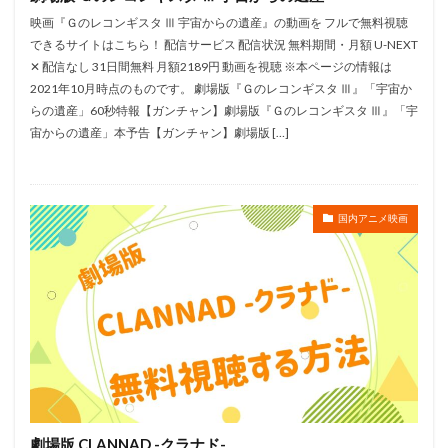
矢吹公郎
矢尾一樹
矢島晶子
矢嶋哲生
映画『Ｇのレコンギスタ Ⅲ 宇宙からの遺産』の動画を フルで無料視聴
できるサイトはこちら！ 配信サービス 配信状況 無料期間・月額 U-NEXT
矢田稔
石丸幹二
矢田耕司
矢立肇
✕ 配信なし 31日間無料 月額2189円 動画を視聴 ※本ページの情報は
矢部秋則
矢部雅史
矢野博之
矢野奨吾
2021年10月時点のものです。 劇場版『Ｇのレコンギスタ Ⅲ』「宇宙か
矢野顕子
知念侑李
知英
石上静香
らの遺産」60秒特報【ガンチャン】劇場版『Ｇのレコンギスタ Ⅲ』「宇
宙からの遺産」本予告【ガンチャン】劇場版 […]
石丸博也
石松千恵美
石橋蓮司
真崎守
福冨博
神木 隆之介
神木隆之介
神田武幸
神田沙也加
神藤一弘
神谷和夫
神谷明
国内アニメ映画
神谷浩史
神谷誠
神風動画
福井裕佳梨
福原かつみ
神志那弘志
福原耕平
福原遥
福原香織
福圓美里
福富博
福山あさき
福山潤
福山雅治
福島利規
福島央俐音
福島潤
神戸光歩
神山卓三
石橋陽彩
石立太一
石母田史朗
石毛佐和
石波義人
石田
石田ゆり子
石田卓也
石田圭祐
石田太郎
石田弦太郎
石田彰
石田泰弘
劇場版 CLANNAD -クラナド-