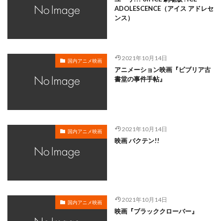
筒井修平
筒井道隆
篠原俊哉
篠原恵美
ADOLESCENCE（アイス アドレセ
篠原涼子
岡本信彦
岡寛恵
20世紀フォックス
ンス）
フチュリコン・フィルム
フィッツ・ヒューストン
フィルムコンパニエット
2021年10月14日
フィルムリンク・インターナショナル
国内アニメ映画
アニメーション映画『ビブリア古
フィル・ジョンストン
フィル・ハリス
書堂の事件手帖』
フィル・ロマン
フィル・ロード
フォックス・アニメーション・スタジオ
フジテレビ
フジテレビジョン
フランク・ウェルカー
2021年10月14日
国内アニメ映画
ファンワークス
フレーベル館
映画 バクテン!!
フロンティアワークス
ブエナビスタ
ブライアン・スミス
ブライアン・ピメンタル
ブライアン・ベッドフォード
ブラインド・ウィンク
ブラッドリー・レイモンド
ブラッド・バード
2021年10月14日
国内アニメ映画
ブラッド・ルイス
ブリドカットセーラ恵美
映画『ブラッククローバー』