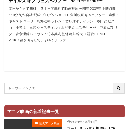
テイルズ オブ ヴェスペリア 〜The First Strike〜
稲田徹
稲葉卓也
稲葉大樹
竹内都子
本日からまで無料！ ３１日間無料で動画視聴 公開年 2009年 上映時間
110分 制作会社/配給 プロダクションI.G 角川映画 キャラクター：声優・
竹富聖花
緒方恵美
納谷悟郎
米たにヨシトモ
キャスト ユーリ：鳥海浩輔 フレン：宮野真守 ナイレン：谷口節 ヒス
米倉斉加年
米林宏昌
米澤円
カ：小笠原亜里沙 シャスティル：水沢史絵 エステリーゼ：中原麻衣 リ
タ：森永理科 レイヴン：竹本英史 監督 亀井幹太 主題歌 BONNIE
粗品（霜降り明星）
粗忽屋西神戸店
粟野志門
PINK「鐘を鳴らして」 ジャンル ファ […]
糸井重里
糸博
納谷六朗
納谷悟朗
紡木吏佐
篠田みなみ
細田守
細田雅弘
細谷佳正
細野雅世
結城比呂
綾瀬はるか
綾瀬有
綿引勝彦
綿田慎也
緑川光
緑川稔
篠田節夫
篠塚勝
竹本 英史
笠間淳
竹本英史
竹村拓
竹田雅則
竹若拓磨
竹達彩奈
竹野内豊
竹野谷咲
笑福亭仁鶴
笑福亭鶴瓶
笠井由勝
笠原弘子
アニメ映画の新着記事一覧
笹原和也
篠原美香
笹島かほる
笹本優子
笹沼晃
笹田貴之
笹部恵里子
笹野高史
2021年10月14日
国内アニメ映画
ユーリ!!! on ICE 劇場版 : ICE