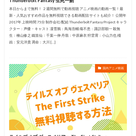
Thunderbolt Fantasy 生死一劍
菅沼久義
織江珠生
緒方愛香
本日からまで無料！ ２週間無料で動画視聴 アニメ映画の動画一覧！最
新・人気おすすめ作品を無料視聴できる動画配信サイトも紹介！ 公開年
福田充徳（チュートリアル）
立石翔大
空見ゆき
2017年 上映時間 75分 制作会社/配給 Thunderbolt Fantasy Project キャラ
窪岡俊之
窪田正孝
立喰師列伝製作委員会
クター：声優・キャスト 凜雪鴉：鳥海浩輔 殤不患：諏訪部順一 殺無
生：檜山修之 鐵笛仙：千葉一伸 丹翡：中原麻衣 狩雲霄：小山力也 殘
立壁和也
立川三貴
立川大樹
立川志の輔
凶：安元洋貴 凋命：大川 […]
立川談春
立川譲
立木文彦
立花慎之介
稲葉菜月
立花理香
立花隆
竜の子プロダクション
竹下景子
竹中直人
国内アニメ映画
竹之内和久
竹内仁美
竹内力
竹内涼真
竹内結子
竹内良太
穂積隆信
稲葉祐貴
竹内順子
秋田谷典昭
福田公子
福田己津央
福田彩乃
福田賢二
福田転球
福田麻由子
秋元羊介
秋元龍太朗
秋吉久美子
秋奈
秋山竜次〈ロバート〉
秋谷智子
稲葉実
秦佐和子
種田梨沙
種﨑敦美
稲垣拓哉
稲垣来泉
稲垣隆史
稲垣雅之
稲川淳二