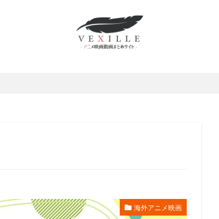
賀由樹子
有馬瑞香
望月久代
望月健一
望月智充
望田ひ
能士
遠藤綾
道井悠
遠藤久美子
遠藤卓司
遠藤大智
藤璃菜
遠藤章史
遠藤純
遠藤純一
郭智博
遊佐浩二
井一圭
酒井美紀
酒井良太
醍醐虎汰朗
醍醐貢正
里村洋
田敦司
遊戯王
進藤尚美
野中秀哲
近木裕哉
赤﨑千夏
木一騎
辰巳努
辻本貴則
辻村真人
辻萬長
辻親八
石真介
進藤一宏
近藤信宏
近藤喜文
近藤好美
近藤孝行
動画
速水奨
逢坂良太
逢葉まどか
進藤あまね
野々村真
木れい子
金田アキ
金田明夫
金田朋子
釘宮理恵
鈴々舎
鈴木ほのか
鈴木みえ
鈴木みのり
鈴木やすし
鈴木ヤスシ
木健一
鈴木健太郎
鈴木利正
鈴木勝美
鈴木千尋
鈴木富
木杏
鈴木杏樹
金澤洪充
金子有希
野呂真愛
野沢聡
島裕史
野川さくら
野末武志
野村信次
野村勝人
野村周
野水伊織
野沢那智
金子大地
野沢雅子
野田圭一
野田順
海外アニメ映画
世俊
金丸淳一
金元寿子
金内吉男
金内喜久夫
金城武