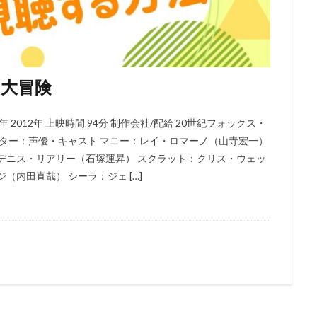
嶝高士
間島淳司
間嶋里美
関俊彦
関弘子
関戸優希
根航
関貴昭
関連
阪井あかね
長江里加
長嶋一茂
木真仁
鈴木福
鈴木蘭々
鈴木達央
鈴木里彩
鈴木陽斗実
鹿景子
銀河万丈
錦織博
鍋島修
長崎健司
鎌田英怜奈
ツ大冒険
倉茂子
長克巳
長塚圭史
長妻樹里
長山藍子
長岡輝子
口周平
阪脩
飯豊まりえ
風間杜夫
青羽剛
青野武
2012年 上映時間 94分 制作会社/配給 20世紀フォックス・
クター：声優・キャスト マニー：レイ・ロマーノ（山寺宏一）
藤祐実
須藤風花
頓宮恭子
風吹ジュン
風祭修一
風間俊
デニス・リアリー（石塚運昇） スクラット：クリス・ウェッ
ス
青柳隆志
飛田展男
飯塚昭三
飯塚貴士
飯塚雅弓
内田直哉） シーラ：ジェ […]
島真理
飯島肇
飯田友子
飯田奈保美
飯田里穂
青森伸
谷和砂
阿部寛
阿部敦
阿部記之
阿部里果
陶山章央
宮天
雨森雅司
雨笠利幸
雨蘭咲木子
雪乃五月
青木純
口茂
青山らら
青山吉能
青山桐子
青山玲菜
青山穣
木康直
藏合紗恵子
薬丸裕英
玄田哲章
石原良
石井康嗣
井陽
石井隆夫
石住昭彦
石原さとみ
石原夏織
石原慎一
井嘉仁
石垣佑磨
石塚勇
石塚英彦
石塚運昇
石山タカ明