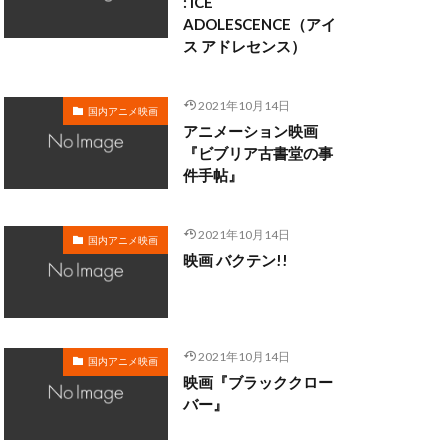
: ICE
藤田春香
ADOLESCENCE（アイ
ス アドレセンス）
虹友美
西凛太朗
2021年10月14日
治
藤咲あかね
国内アニメ映画
アニメーション映画
藤原竜也
『ビブリア古書堂の事
藤木直人
件手帖』
藤村真優
諏訪部 順一
2021年10月14日
国内アニメ映画
谷山毅
映画 バクテン!!
み
豊崎愛生
西尾大介
み
西村ちなみ
2021年10月14日
国内アニメ映画
片康人
西牧秀夫
映画『ブラッククロー
バー』
西﨑義展
奈津美