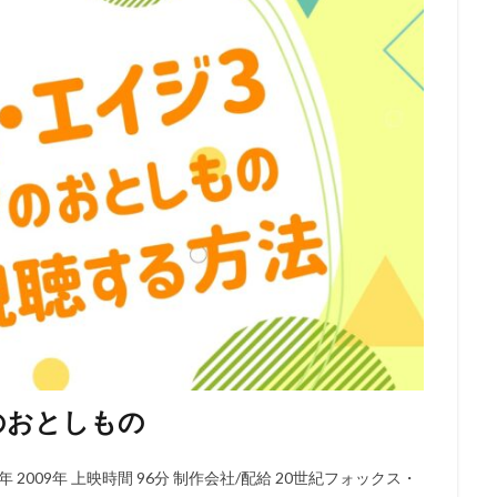
鈴木毬花
虫プロダクション
藤生聖子
藤田咲
藤田彩華
田美歌子
藤田陽一
藤真秀
藤谷美紀
藪下泰司
虚淵玄
江栄二
行成とあ
袴田吉彦
西井幸人
西位輝実
西健亮
原久美子
西垣俊作
西墻由香
藤森雅也
藤東知夏
西尾健
藤井皓太
藤井美波
藤井隼
藤原啓治
藤原夏海
藤原祐規
原良二
藤原貴弘
藤城裕士
藤村鼓乃美
藤堂蓮紀
藤岡弘
本譲
藤村俊二
藤村忠寿（北海道テレビ）
藤村有弘
藤村歩
宏子
西尾夕香
赤坂泰彦
谷山紀章
諏訪ななか
諏訪彩花
諸星すみれ
諸田和典
講談社
谷原章介
谷口悟朗
谷口節
川春樹事務所
谷村美月
谷省吾
谷育子
谷花音
豊口めぐ
永利行
豊田萌絵
賀来賢人
赤司まり子
設楽統
角川映画
尾徳
西山宏太朗
西島秀俊
西川のりお
西明日香
西本り
のおとしもの
智博
西村知道
西村純二
西沢信孝
角川ANIMATION
西
田尚美
西田敏行
西田望見
西谷亮
西野陽子
西﨑彰司
2009年 上映時間 96分 制作会社/配給 20世紀フォックス・
木梨央
鈴木清信
薬師丸ひろ子
高橋昌也
高松信司
高森