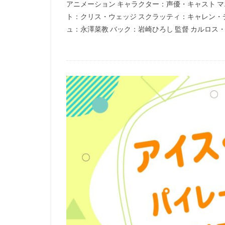
アニメーション キャラクター：声優・キャスト マ
高橋 直純
高
ト：クリス・ウェッジ スクラッティ：キャレン・
高橋未奈美
ュ：永澤菜教 バック：岩崎ひろし 監督 カルロス・サ
高橋美佳子
高宮俊介
香
高坂宙
高坂
高島忠夫
高
高橋茂雄 (サバンナ
麻実れい
麻
鷲尾真知子
齋藤彩夏
齋
髙橋孝治
高
高野直子
高
鳥海勝美
鳥
鶴ひろみ
香
長瀬ユウ
長