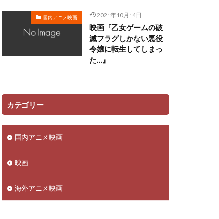
高橋広樹
2021年10月14日
国内アニメ映画
直純
高橋知也
映画『乙女ゲームの破
滅フラグしかない悪役
佑
高瀬右光
令嬢に転生してしまっ
谷昌男
高乃麗
た…』
彦
高岡瓶々
高木淳
上洋子
麻倉もも
カテゴリー
華
黒沢ともよ
齊藤真紀
国内アニメ映画
和哉
高田憂希
高部あい
映画
鳥山京子
鶏冠井美智子
海外アニメ映画
長澤まさみ
谷有洋
長野博