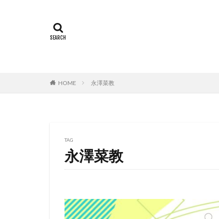
有村架純
有
猪野学
岡崎
遠藤憲一
遠
郷里大輔
酒
重松花鳥
重
越田知明
轟
HOME
永澤菜教
込山順子
近
近藤隆
追光
赤根和樹
鈴
鈴木あきえ
TAG
永澤菜教
鈴木信吾
鈴
鈴木敏夫
鈴
野島昭生
野
野村須磨子
野間口徹
金