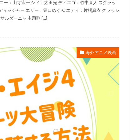
ニー：山寺宏一 シド：太田光 ディエゴ：竹中直人 スクラッ
橋一生
高橋丈夫
高橋伸也
高橋克実
高橋大輔
高橋幸雄
ディッシャー エリー：豊口めぐみ エディ：片桐真衣 クラッシ
高本めぐみ
高橋李依
高橋沙織
高橋渉
高橋理恵子
高橋
ルダーニャ 主題歌 […]
高橋美紀
高橋良輔
高橋英則
高橋英樹
高村和宏
高木美
花
馬場充子
馬場圭介
馬越嘉彦
駒田一
駒田航
駒
希太郎
高垣彩陽
高山みなみ
高木渉
高山佳音里
高山文
海外アニメ映画
島礼子
高島雅羅
高崎拓郎
高戸靖広
高月彩良
高木均
)
高瀬泰幸
香川照之
黒柳徹子
鹿賀丈史
麦人
麻
生かほ里
麻生久美子
麻生美代子
黄瀬和哉
黒木瞳
黒木
黒瀬ゆうこ
黒玉湯保存会
黒田崇矢
黒田昌郎
黒羽麻璃央
藤綾
龍田直樹
龍輪直征
（株）あいどる
鷲見昂大
鶴巻
田敏江
高田由美
高畑充希
高畑勲
高畑淳子
高良健吾
野麻里佳
高雄統子
髙木裕平
髙野麻美
鶴岡 聡
鬼頭明里
海永行
鳥海浩輔
鳳啓助
鳳芳野
鵜澤正太郎
鵜飼るみ子
月弥生
香取慎吾
鈴木瑞穂
門脇舞以
長沢美樹
長沼範裕
瀬智也
長縄まりあ
長谷川亜美
長谷川斗輝
長谷徳人
長