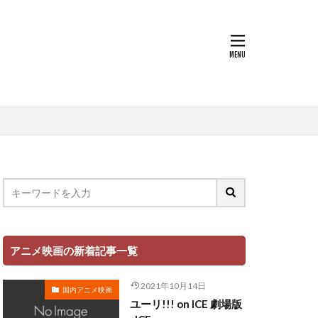
まり
犬山イヌコ
遠藤広之
郷田ほづみ
里見京子
越後屋コースケ
辻谷耕史
近藤春菜
野中藍
馬風
鈴代紗弓
金尾哲夫
子
鈴木崚汰
野島健児
アニメ映画の新着記事一覧
平
野村道子
2021年10月14日
子
野美紗子
国内アニメ映画
ユーリ!!! on ICE 劇場版
赤羽根健治