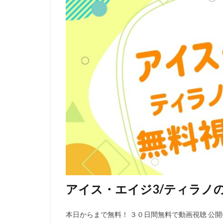
赤星昇一郎
藤田淑子
藤
藤森慎吾
蟹
西前忠久
西
藤井ゆきよ
藤原紀香
藤
藤木義勝
藤
藤村知可
西
諏訪部順一
谷川清美
角
豊永 利行
豊
西村雅彦
西
アイス・エイジ3/ティラノ
西村仁
西村
西田光貴
西
本日からまで無料！ ３０日間無料で動画視聴 公開年 
観世清和
鈴