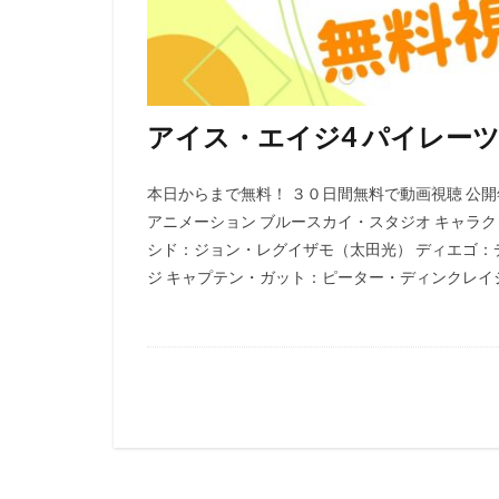
間宮康弘
長
関根明良
関
錦織敦史
鈴
鈴置洋孝
鈴
アイス・エイジ4 パイレー
長井龍雪
長
長島雄一
阪
本日からまで無料！ ３０日間無料で動画視聴 公開年 
アニメーション ブルースカイ・スタジオ キャラ
須藤友徳
須
シド：ジョン・レグイザモ（太田光） ディエゴ：
颱風グラフィック
ジ キャプテン・ガット：ピーター・ディンクレイジ（
飯島直子
飯
阿澄佳奈
雨
難波圭一
雨
雪野五月
露
青木和代
青
石井苗子
石
石原良純
石