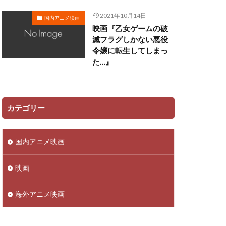
遠藤広之
2021年10月14日
国内アニメ映画
映画『乙女ゲームの破
郷田ほづみ
滅フラグしかない悪役
里見京子
令嬢に転生してしまっ
越後屋コースケ
た…』
辻谷耕史
近藤春菜
野中藍
カテゴリー
馬風
鈴代紗弓
金尾哲夫
国内アニメ映画
子
鈴木崚汰
野島健児
映画
平
野村道子
海外アニメ映画
子
野美紗子
赤羽根健治
藤田春香