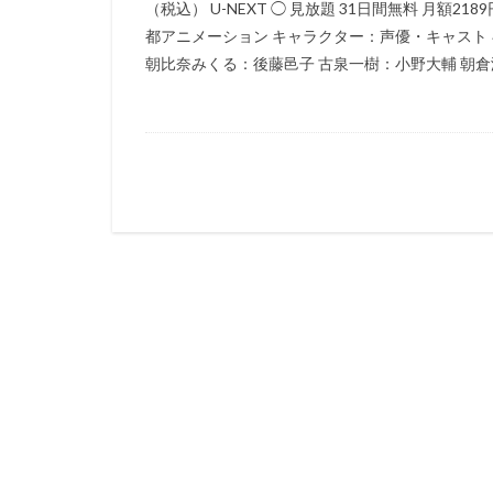
（税込） U-NEXT ◯ 見放題 31日間無料 月額218
猪野学
岡崎
都アニメーション キャラクター：声優・キャスト 
朝比奈みくる：後藤邑子 古泉一樹：小野大輔 朝倉涼
遠藤憲一
遠
郷里大輔
酒
重松花鳥
重
越田知明
轟
込山順子
近
近藤隆
追光
赤根和樹
鈴
鈴木あきえ
鈴木信吾
鈴
鈴木敏夫
鈴
野島昭生
野
野村須磨子
野間口徹
金
赤星昇一郎