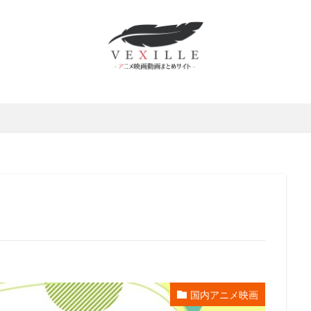
かずさ
村俊英
村千絵
村山明
村川梨衣
村治学
杉
修功
村瀬歩
村田博美
村田和也
村田太志
村田彩
野佑太
杜野まこ
杉田 智和
杉村理加
東京テアトル
本田
本多力
本多真梨子
本多知恵子
本多美季
本橋大輔
本渡
田翼
本田裕之
本郷みつる
杉村ちか子
朱夏
朴 璐美
井ギサブロー
杉咲花
杉山佳寿
杉山佳寿子
杉山紀彰
杉
京ムービー新社
本井えみ
松岡禎丞
松尾佳子
松尾衡
松
松山洋
松山鷹志
松岡そのか
松岡ミユキ
松岡文雄
松
宮五郎
松岡茉優
松島みのり
松崎しげる
松嶋菜々子
松
本さち
松本まりか
松本ヨシロウ
松本保典
松本修
松寺
條加那子
東地宏樹
東宝
東宝映像事業部
東宝東和
テレビジョン旭通信社
東山奈央
東急エージェンシー
東映
東
映洋画
東美江
松原雅子
東野英治郎
松たか子
松下周平
井玲奈
松井菜桜子
松元恵
松元惠
松元環季
松原智恵子
国内アニメ映画
斎藤恵理
日活株式会社
新谷良子
新道乃里子
日下武史