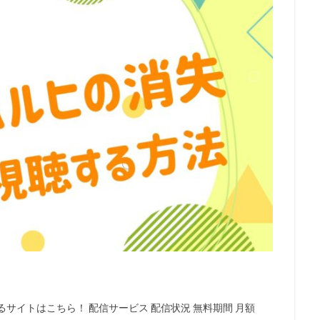
本アニメーション
日本サンライズ
日本テレビ
日本テレビ放送網
日村勇紀
日笠陽子
新谷恵
日野佑美
日野未歩
日
日高政光
日高里菜
日髙のり子
早川毅
早水リサ
早見沙
明石一
新名彩乃
斎藤桃子
斎藤楓子
斎藤歩
斎藤汰鷹
龍音
斎賀みつき
斧アツシ
新井里美
新井陽次郎
新垣樽
房昭之
新木優子
新津ちせ
新海クリエイティブ
新海誠
の王子様製作委員会
新田恵海
新田明男
新田海統
新田真剣佑
慧
木村佳乃
木下浩之
木下直哉｜清丸悟
木下秀雄
木下
木内秀信
木島隆一
木崎文智
木戸衣吹
木本武宏（TKO）
村拓哉
木村昴
木村珠莉
木村皐誠
木村美穂（阿佐ヶ谷姉妹）
梨憲武
木藤聡子
木野日菜
末次美沙緒
朝倉栄介
朝井彩
星野源
星野貴紀
映画「ガラスのうさぎ」製作委員会
映画「日本沈
ロジェクト
映画センター全国連絡会議
春名風花
春日萌花
春
我部和恭
曽根洋介
朝丘雪路
最上嗣生
最上莉奈
有川博
サイトはこちら！ 配信サービス 配信状況 無料期間 月額
賀由樹子
有馬瑞香
望月久代
望月健一
望月智充
望田ひ