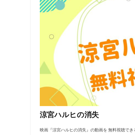
日巻裕二
日
日本ヘラルド映画
日高のり子
新藤乃里子
斎藤隆
斎藤
新妻聖子
新
新生劇場版テニス
星光子
末澤
木内レイコ
朝倉あき
木
木村雅史
木
曽我部和行
涼宮ハルヒの消失
映画はなかっぱプ
曽我町子
曽
映画『涼宮ハルヒの消失』の動画を 無料視聴できる
有村架純
有