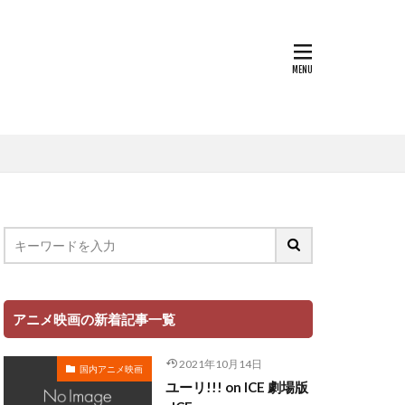
浦しおり
村田志織
貴子
楓
本田望結
朴璐美
本ゆう
杉本沙織
尾銀三
岡洋子
松岡由貴
平孝太郎
千恵美
松坂桃李
アニメ映画の新着記事一覧
映アニメーション
松井恵理子
2021年10月14日
国内アニメ映画
本名陽子
ユーリ!!! on ICE 劇場版
日下由美