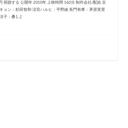
9円 視聴する 公開年 2010年 上映時間 162分 制作会社/配給 京
能士
遠藤綾
道井悠
遠藤久美子
遠藤卓司
遠藤大智
キョン：杉田智和 涼宮ハルヒ：平野綾 長門有希：茅原実里
子：桑 […]
藤璃菜
遠藤章史
遠藤純
遠藤純一
郭智博
遊佐浩二
井一圭
酒井美紀
酒井良太
醍醐虎汰朗
醍醐貢正
里村洋
田敦司
遊戯王
進藤尚美
野中秀哲
近木裕哉
赤﨑千夏
木一騎
辰巳努
辻本貴則
辻村真人
辻萬長
辻親八
石真介
進藤一宏
近藤信宏
近藤喜文
近藤好美
近藤孝行
動画
速水奨
逢坂良太
逢葉まどか
進藤あまね
野々村真
木れい子
金田アキ
金田明夫
金田朋子
釘宮理恵
鈴々舎
鈴木ほのか
鈴木みえ
鈴木みのり
鈴木やすし
鈴木ヤスシ
木健一
鈴木健太郎
鈴木利正
鈴木勝美
鈴木千尋
鈴木富
木杏
鈴木杏樹
金澤洪充
金子有希
野呂真愛
野沢聡
島裕史
野川さくら
野末武志
野村信次
野村勝人
野村周
野水伊織
野沢那智
金子大地
野沢雅子
野田圭一
野田順
世俊
金丸淳一
金元寿子
金内吉男
金内喜久夫
金城武
鈴木毬花
虫プロダクション
藤生聖子
藤田咲
藤田彩華