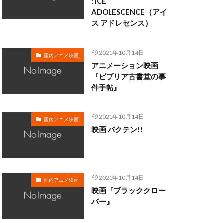
: ICE
ADOLESCENCE（アイ
ス アドレセンス）
野由利加
日野聡
織
新谷真弓
2021年10月14日
国内アニメ映画
斎藤洋一郎
アニメーション映画
助
新田英人
『ビブリア古書堂の事
件手帖』
明比正行
2021年10月14日
隆行
木内 秀信
国内アニメ映画
映画 バクテン!!
木村彩由実
木村良平
加
星野充昭
没」製作委員会
2021年10月14日
国内アニメ映画
映画『ブラッククロー
風亭柳橋
バー』
有本欽隆
まり
犬山イヌコ