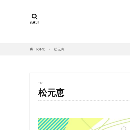
村中知
村井
村瀬 歩
村瀬
村田雄浩
村
本城雄太郎
本田紗来
本
HOME
松元恵
杉ありさ
杉
来宮良子
東
松山ケンイチ
松岡美里
松
TAG
松方弘樹
松
松元恵
東北新社
東
東宝株式会社フジ
東映動画
東
松井摩味
松
本上まなみ