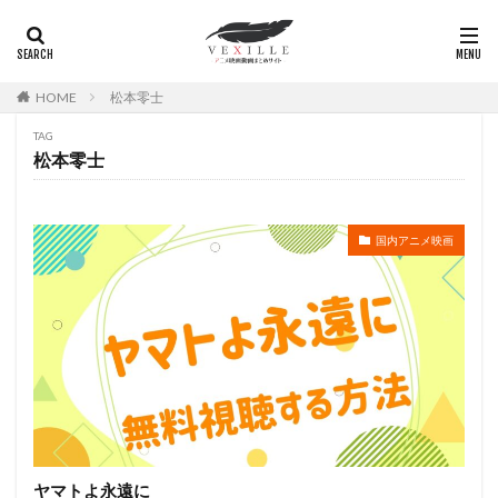
広瀬正志
庄司将之
座古明史
庵野秀明
廣田行生
廣田裕介
弓場沙織
引坂理絵
弥永和子
影山ヒロノブ
広江美奈
影山灯
HOME
松本零士
役所広司
後藤光祐
後藤哲夫
後藤圭二
TAG
後藤敦
後藤沙緒里
後藤淳平
後藤邑子
松本零士
徐斌
徳丸完
広瀬すず
広橋涼
徳永真利子
平野俊貴
平井駿佑
平尾隆之
国内アニメ映画
平山あや
平岡拓真
平川大輔
平幹二朗
平松晶子
平泉成
平田宏美
平田広明
平田敏夫
平野文
広橋 涼
平野正人
平野稔
平野綾
幸村恵理
幸田夏穂
幸田直子
幸福の科学出版
幾原邦彦
広中雅志
広川太一郎
広森信吾
徳井青空
志乃原良子
平井祥恵
掛川裕彦
手塚眞
手塚祐介
手塚秀彰
手嶌葵
手越祐也
折笠富美子
ヤマトよ永遠に