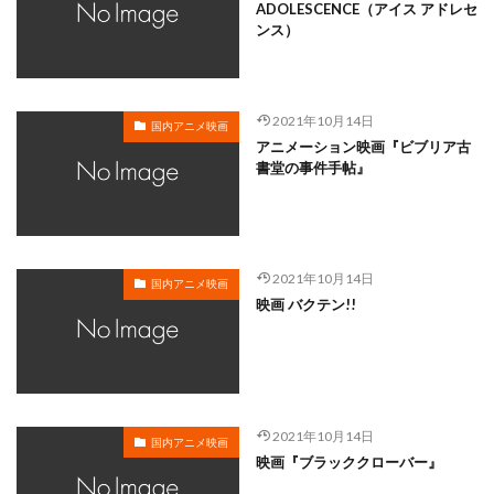
岸谷五朗
岩永洋昭
岩淵桃音
岩田光央
ADOLESCENCE（アイス アドレセ
ンス）
岩田安生
岩田彩
岩田陽葵
岩男潤子
岸尾だいすけ
岸田今日子
岸祐二
岸誠二
岸野幸正
岩川泰千
岸靖人
峯田茉優
2021年10月14日
国内アニメ映画
峰あつ子
島崎信長
島木譲二
島本須美
アニメーション映画『ビブリア古
書堂の事件手帖』
島村佳江
島村幸大
島津冴子
島涼香
島田岳洋
岩永哲哉
岩崎征実
島田紳助
岡田浩暉
岡本瑞恵
岡本綾
岡本麻弥
岡村天斎
岡村明美
岡村美佳沙
岡珠希
2021年10月14日
国内アニメ映画
映画 バクテン!!
岡田准一
岡田吉弘
岡田恵
岡田昌宣
岡田由紀子
岩崎了
岡田由記子
岡田美子
岡田義徳
岡田誠
岡田麿里
岡部政明
岩井七世
岩井俊二
岩居由希子
岩崎 征実
2021年10月14日
岩崎ひろし
島田敏
島美弥子
国内アニメ映画
映画『ブラッククローバー』
平井善之（アメリカザリガニ）
市原悦子
川登志夫