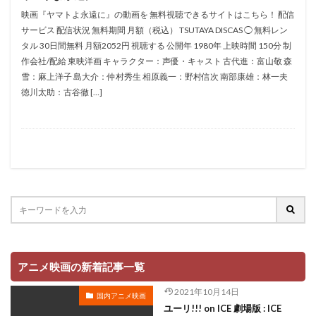
折笠愛
押井守
押谷芽衣
拝真之介
映画『ヤマトよ永遠に』の動画を 無料視聴できるサイトはこちら！ 配信
サービス 配信状況 無料期間 月額（税込） TSUTAYA DISCAS ◯ 無料レン
拡森信吾
タル 30日間無料 月額2052円 視聴する 公開年 1980年 上映時間 150分 制
政宗ダテニクル合体版製作委員会 (木下グループ、ドリームシ
作会社/配給 東映洋画 キャラクター：声優・キャスト 古代進：富山敬 森
フト、おっどあいくりえいてぃぶ)
雪：麻上洋子 島大介：仲村秀生 相原義一：野村信次 南部康雄：林一夫
所ジョージ
政宗一成
斉藤千和
斉藤壮馬
徳川太助：古谷徹 […]
斉藤志郎
斉藤暁
斉藤次郎
斉藤洋介
斉藤貴美子
斎藤久
斎藤千和
斎藤博
手塚プロダクション
戸谷公次
志垣太郎
愛河里花子
志尊淳
志崎樺音
志村けん
志村知幸
志水淳児
志田有彩
志田未来
恒松あゆみ
恩地日出夫
悠木碧
愛があれば大丈夫
愛美
戸田菜穂
慶長佑香
戎怜菜
成宮寛貴
成瀬誠
成田凌
成田剣
アニメ映画の新着記事一覧
成田紗矢香
我修院達也
戸松遥
戸田恵子
2021年10月14日
国内アニメ映画
戸田恵梨香
平井道子
平井理子
斎藤工
ユーリ!!! on ICE 劇場版 : ICE