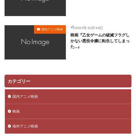
川越淳
川野達朗
川面真也
川﨑芽衣子
工藤夕貴
工藤晴香
工藤進
工藤阿須加
工藤静香
巽悠衣子
市原隼人
川田妙子
2021年10月14日
国内アニメ映画
市川染五郎
市川治
市川猿之助
市村正親
映画『乙女ゲームの破滅フラグし
市村浩佑
市来光弘
常泉忠通
常田富士男
かない悪役令嬢に転生してしまっ
た…』
常盤昌平
常盤祐貴
平井善之
川田紳司
川瀬晶子
島袋美由利
川井憲次
島香裕
島﨑 信長
島﨑信長
嶋俊介
嶋村 侑
嶋村侑
嶋田翔平
巌金四郎
川上とも子
カテゴリー
川中子雅人
川久保潔
川原元幸
川澄綾子
川原慶久
川原瑛都
川口敬一郎
川尻善昭
国内アニメ映画
川島千代子
川島得愛
川島明(麒麟)
川島海荷
映画
川村万梨阿
川栄李奈
川浪葉子
斎藤司
斎藤志郎
松本健太
村松康雄
杉田智和
海外アニメ映画
杏
村上想太
村中 知
村中知
村井かずさ