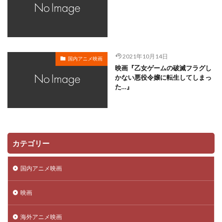
工藤静香
巽悠衣子
市原隼人
川田妙子
市川染五郎
市川治
市川猿之助
市村正親
市村浩佑
市来光弘
常泉忠通
常田富士男
2021年10月14日
常盤昌平
常盤祐貴
平井善之
川田紳司
国内アニメ映画
映画『乙女ゲームの破滅フラグし
川瀬晶子
島袋美由利
川井憲次
島香裕
かない悪役令嬢に転生してしまっ
た…』
島﨑 信長
島﨑信長
嶋俊介
嶋村 侑
嶋村侑
嶋田翔平
巌金四郎
川上とも子
川中子雅人
川久保潔
川原元幸
川澄綾子
川原慶久
川原瑛都
川口敬一郎
川尻善昭
カテゴリー
川島千代子
川島得愛
川島明(麒麟)
川島海荷
川村万梨阿
川栄李奈
川浪葉子
斎藤司
国内アニメ映画
斎藤志郎
松本健太
村松康雄
杉田智和
杏
村上想太
村中 知
村中知
村井かずさ
映画
村俊英
村千絵
村山明
村川梨衣
村治学
海外アニメ映画
杉浦しおり
村瀬 歩
村瀬修功
村瀬歩