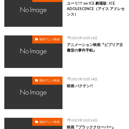
ユーリ!!! on ICE 劇場版 : ICE
岸尾だいすけ
岸田今日子
岸祐二
岸誠二
ADOLESCENCE（アイス アドレセ
ンス）
岸野幸正
岩川泰千
岸靖人
峯田茉優
峰あつ子
島崎信長
島木譲二
島本須美
島村佳江
島村幸大
島津冴子
島涼香
2021年10月14日
国内アニメ映画
島田岳洋
岩永哲哉
岩崎征実
島田紳助
アニメーション映画『ビブリア古
岡田浩暉
岡本瑞恵
岡本綾
岡本麻弥
書堂の事件手帖』
岡村天斎
岡村明美
岡村美佳沙
岡珠希
岡田准一
岡田吉弘
岡田恵
岡田昌宣
岡田由紀子
岩崎了
岡田由記子
岡田美子
2021年10月14日
国内アニメ映画
岡田義徳
岡田誠
岡田麿里
岡部政明
映画 バクテン!!
岩井七世
岩井俊二
岩居由希子
岩崎 征実
岩崎ひろし
島田敏
島美弥子
平井善之（アメリカザリガニ）
市原悦子
川登志夫
川越淳
川野達朗
川面真也
川﨑芽衣子
2021年10月14日
国内アニメ映画
映画『ブラッククローバー』
工藤夕貴
工藤晴香
工藤進
工藤阿須加