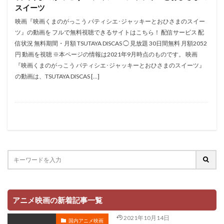
拡森信吾
スイーツ
政宗ダテニクル合体版製作委員会 (木下グループ、ドリームシ
映画『映画くまのがっこう パティシエ･ジャッキーとおひさまのスイー
フト、おっどあいくりえいてぃぶ)
ツ』の動画を フルで無料視聴できるサイトはこちら！ 配信サービス 配
所ジョージ
政宗一成
斉藤千和
斉藤壮馬
信状況 無料期間・月額 TSUTAYA DISCAS ◯ 見放題 30日間無料 月額2052
円 動画を視聴 ※本ページの情報は2021年9月時点のものです。 映画
斉藤志郎
斉藤暁
斉藤次郎
斉藤洋介
『映画くまのがっこう パティシエ･ジャッキーとおひさまのスイーツ』
斉藤貴美子
斎藤久
斎藤千和
斎藤博
の動画は、TSUTAYA DISCAS […]
手塚プロダクション
戸谷公次
志垣太郎
愛河里花子
志尊淳
志崎樺音
志村けん
志村知幸
志水淳児
志田有彩
志田未来
恒松あゆみ
恩地日出夫
悠木碧
愛があれば大丈夫
愛美
戸田菜穂
慶長佑香
戎怜菜
成宮寛貴
成瀬誠
成田凌
成田剣
成田紗矢香
我修院達也
戸松遥
戸田恵子
戸田恵梨香
平井道子
平井理子
斎藤工
アニメ映画の新着記事一覧
岸谷五朗
岩永洋昭
岩淵桃音
岩田光央
2021年10月14日
岩田安生
岩田彩
岩田陽葵
岩男潤子
国内アニメ映画