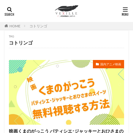
弥永和子
影山ヒロノブ
広江美奈
影山灯
役所広司
後藤光祐
後藤哲夫
後藤圭二
HOME
コトリンゴ
後藤敦
後藤沙緒里
後藤淳平
後藤邑子
徐斌
徳丸完
広瀬すず
広橋涼
TAG
コトリンゴ
徳永真利子
平野俊貴
平井駿佑
平尾隆之
平山あや
平岡拓真
平川大輔
平幹二朗
平松晶子
平泉成
平田宏美
平田広明
国内アニメ映画
平田敏夫
平野文
広橋 涼
平野正人
平野稔
平野綾
幸村恵理
幸田夏穂
幸田直子
幸福の科学出版
幾原邦彦
広中雅志
広川太一郎
広森信吾
徳井青空
志乃原良子
平井祥恵
掛川裕彦
手塚眞
手塚祐介
手塚秀彰
手嶌葵
手越祐也
折笠富美子
折笠愛
押井守
押谷芽衣
拝真之介
映画くまのがっこう パティシエ･ジャッキーとおひさまの