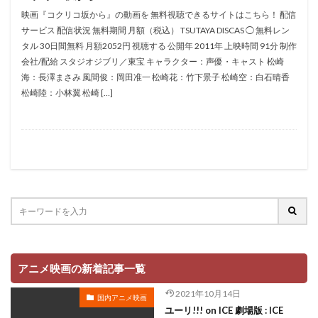
折笠愛
押井守
押谷芽衣
拝真之介
映画『コクリコ坂から』の動画を 無料視聴できるサイトはこちら！ 配信
サービス 配信状況 無料期間 月額（税込） TSUTAYA DISCAS ◯ 無料レン
拡森信吾
タル 30日間無料 月額2052円 視聴する 公開年 2011年 上映時間 91分 制作
政宗ダテニクル合体版製作委員会 (木下グループ、ドリームシ
会社/配給 スタジオジブリ／東宝 キャラクター：声優・キャスト 松崎
フト、おっどあいくりえいてぃぶ)
海：長澤まさみ 風間俊：岡田准一 松崎花：竹下景子 松崎空：白石晴香
所ジョージ
政宗一成
斉藤千和
斉藤壮馬
松崎陸：小林翼 松崎 […]
斉藤志郎
斉藤暁
斉藤次郎
斉藤洋介
斉藤貴美子
斎藤久
斎藤千和
斎藤博
手塚プロダクション
戸谷公次
志垣太郎
愛河里花子
志尊淳
志崎樺音
志村けん
志村知幸
志水淳児
志田有彩
志田未来
恒松あゆみ
恩地日出夫
悠木碧
愛があれば大丈夫
愛美
戸田菜穂
慶長佑香
戎怜菜
成宮寛貴
成瀬誠
成田凌
成田剣
アニメ映画の新着記事一覧
成田紗矢香
我修院達也
戸松遥
戸田恵子
2021年10月14日
国内アニメ映画
戸田恵梨香
平井道子
平井理子
斎藤工
ユーリ!!! on ICE 劇場版 : ICE