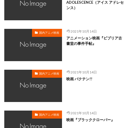
岸谷五朗
岩永洋昭
岩淵桃音
岩田光央
ADOLESCENCE（アイス アドレセ
ンス）
岩田安生
岩田彩
岩田陽葵
岩男潤子
岸尾だいすけ
岸田今日子
岸祐二
岸誠二
岸野幸正
岩川泰千
岸靖人
峯田茉優
2021年10月14日
国内アニメ映画
峰あつ子
島崎信長
島木譲二
島本須美
アニメーション映画『ビブリア古
書堂の事件手帖』
島村佳江
島村幸大
島津冴子
島涼香
島田岳洋
岩永哲哉
岩崎征実
島田紳助
岡田浩暉
岡本瑞恵
岡本綾
岡本麻弥
岡村天斎
岡村明美
岡村美佳沙
岡珠希
2021年10月14日
国内アニメ映画
映画 バクテン!!
岡田准一
岡田吉弘
岡田恵
岡田昌宣
岡田由紀子
岩崎了
岡田由記子
岡田美子
岡田義徳
岡田誠
岡田麿里
岡部政明
岩井七世
岩井俊二
岩居由希子
岩崎 征実
2021年10月14日
岩崎ひろし
島田敏
島美弥子
国内アニメ映画
映画『ブラッククローバー』
平井善之（アメリカザリガニ）
市原悦子
川登志夫