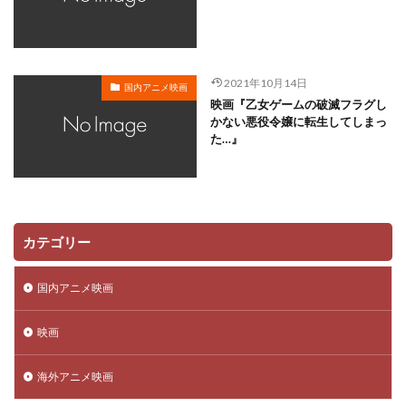
川越淳
川野達朗
川面真也
川﨑芽衣子
工藤夕貴
工藤晴香
工藤進
工藤阿須加
工藤静香
巽悠衣子
市原隼人
川田妙子
2021年10月14日
国内アニメ映画
市川染五郎
市川治
市川猿之助
市村正親
映画『乙女ゲームの破滅フラグし
市村浩佑
市来光弘
常泉忠通
常田富士男
かない悪役令嬢に転生してしまっ
た…』
常盤昌平
常盤祐貴
平井善之
川田紳司
川瀬晶子
島袋美由利
川井憲次
島香裕
島﨑 信長
島﨑信長
嶋俊介
嶋村 侑
嶋村侑
嶋田翔平
巌金四郎
川上とも子
カテゴリー
川中子雅人
川久保潔
川原元幸
川澄綾子
川原慶久
川原瑛都
川口敬一郎
川尻善昭
国内アニメ映画
川島千代子
川島得愛
川島明(麒麟)
川島海荷
映画
川村万梨阿
川栄李奈
川浪葉子
斎藤司
斎藤志郎
松本健太
村松康雄
杉田智和
海外アニメ映画
杏
村上想太
村中 知
村中知
村井かずさ