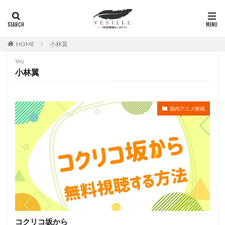
広瀬正志
庄司将之
座古明史
庵野秀明
廣田行生
廣田裕介
弓場沙織
引坂理絵
弥永和子
影山ヒロノブ
広江美奈
影山灯
HOME
小林翼
役所広司
後藤光祐
後藤哲夫
後藤圭二
TAG
後藤敦
後藤沙緒里
後藤淳平
後藤邑子
小林翼
徐斌
徳丸完
広瀬すず
広橋涼
徳永真利子
平野俊貴
平井駿佑
平尾隆之
国内アニメ映画
平山あや
平岡拓真
平川大輔
平幹二朗
平松晶子
平泉成
平田宏美
平田広明
平田敏夫
平野文
広橋 涼
平野正人
平野稔
平野綾
幸村恵理
幸田夏穂
幸田直子
幸福の科学出版
幾原邦彦
広中雅志
広川太一郎
広森信吾
徳井青空
志乃原良子
平井祥恵
掛川裕彦
手塚眞
手塚祐介
手塚秀彰
手嶌葵
手越祐也
折笠富美子
コクリコ坂から