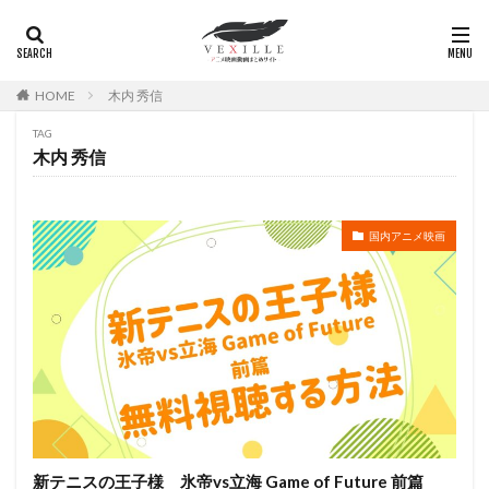
岸谷五朗
岩永洋昭
岩淵桃音
岩田光央
岩田安生
岩田彩
岩田陽葵
岩男潤子
岸尾だいすけ
岸田今日子
岸祐二
岸誠二
HOME
木内 秀信
岸野幸正
岩川泰千
岸靖人
峯田茉優
TAG
峰あつ子
島崎信長
島木譲二
島本須美
木内 秀信
島村佳江
島村幸大
島津冴子
島涼香
島田岳洋
岩永哲哉
岩崎征実
島田紳助
岡田浩暉
岡本瑞恵
岡本綾
岡本麻弥
国内アニメ映画
岡村天斎
岡村明美
岡村美佳沙
岡珠希
岡田准一
岡田吉弘
岡田恵
岡田昌宣
岡田由紀子
岩崎了
岡田由記子
岡田美子
岡田義徳
岡田誠
岡田麿里
岡部政明
岩井七世
岩井俊二
岩居由希子
岩崎 征実
岩崎ひろし
島田敏
島美弥子
平井善之（アメリカザリガニ）
市原悦子
川登志夫
新テニスの王子様 氷帝vs立海 Game of Future 前篇