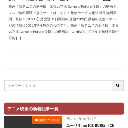
村俊英
村千絵
村山明
村川梨衣
村治学
映画『新テニスの王子様 氷帝vs立海 Game of Future 後篇』の動画を
杉浦しおり
村瀬 歩
村瀬修功
村瀬歩
フルで無料視聴できるサイトはこちら！ 配信サービス 配信状況 無料期
間・月額 U-NEXT ◯ 見放題 31日間無料 月額2189円 動画を視聴 ※本ペー
村田博美
村田和也
村田太志
村田彩
ジの情報は2021年9月時点のものです。 映画『新テニスの王子様 氷帝
村田志織
村田雄浩
村野佑太
杜野まこ
vs立海 Game of Future 後篇』の動画は、U-NEXTにてフルで無料視聴が
杉田 智和
杉村理加
東京テアトル
本田貴子
可能 […]
本城雄太郎
本多力
本多真梨子
本多知恵子
本多美季
本橋大輔
本渡楓
本田望結
本田紗来
本田翼
本田裕之
本郷みつる
杉村ちか子
朱夏
朴 璐美
朴璐美
杉ありさ
杉井ギサブロー
杉咲花
杉山佳寿
杉山佳寿子
杉山紀彰
杉本ゆう
杉本沙織
来宮良子
東京ムービー新社
本井えみ
松岡禎丞
松尾佳子
松尾衡
松尾銀三
アニメ映画の新着記事一覧
松山ケンイチ
松山洋
松山鷹志
松岡そのか
2021年10月14日
国内アニメ映画
松岡ミユキ
松岡文雄
松岡洋子
松岡由貴
ユーリ!!! on ICE 劇場版 : ICE