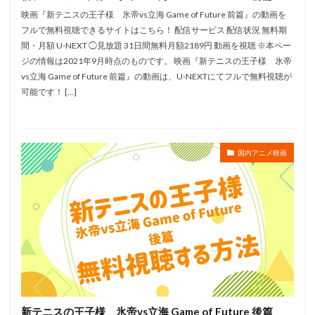
川越淳
川野達朗
川面真也
川﨑芽衣子
映画『新テニスの王子様 氷帝vs立海 Game of Future 前篇』の動画を
工藤夕貴
工藤晴香
工藤進
工藤阿須加
フルで無料視聴できるサイトはこちら！ 配信サービス 配信状況 無料期
間・月額 U-NEXT ◯見放題 31日間無料月額2189円 動画を視聴 ※本ペー
工藤静香
巽悠衣子
市原隼人
川田妙子
ジの情報は2021年9月時点のものです。 映画『新テニスの王子様 氷帝
市川染五郎
市川治
市川猿之助
市村正親
vs立海 Game of Future 前篇』の動画は、U-NEXTにてフルで無料視聴が
市村浩佑
市来光弘
常泉忠通
常田富士男
可能です！ […]
常盤昌平
常盤祐貴
平井善之
川田紳司
川瀬晶子
島袋美由利
川井憲次
島香裕
島﨑 信長
島﨑信長
嶋俊介
嶋村 侑
国内アニメ映画
嶋村侑
嶋田翔平
巌金四郎
川上とも子
川中子雅人
川久保潔
川原元幸
川澄綾子
川原慶久
川原瑛都
川口敬一郎
川尻善昭
川島千代子
川島得愛
川島明(麒麟)
川島海荷
川村万梨阿
川栄李奈
川浪葉子
斎藤司
斎藤志郎
松本健太
村松康雄
杉田智和
杏
村上想太
村中 知
村中知
村井かずさ
新テニスの王子様 氷帝vs立海 Game of Future 後篇