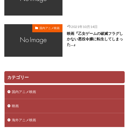
日本ヘラルド映画
日村勇紀
日笠陽子
新谷恵
日野佑美
日野未歩
日野由利加
日野聡
日高のり子
日高政光
日高里菜
日髙のり子
2021年10月14日
国内アニメ映画
早川毅
早水リサ
早見沙織
新谷真弓
映画『乙女ゲームの破滅フラグし
新藤乃里子
明石一
新名彩乃
斎藤桃子
かない悪役令嬢に転生してしまっ
た…』
斎藤楓子
斎藤歩
斎藤汰鷹
斎藤洋一郎
斎藤隆
斎藤龍音
斎賀みつき
斧アツシ
新井里美
新井陽次郎
新垣樽助
新田英人
新妻聖子
新房昭之
新木優子
新津ちせ
カテゴリー
新海クリエイティブ
新海誠
新生劇場版テニスの王子様製作委員会
新田恵海
国内アニメ映画
新田明男
新田海統
新田真剣佑
明比正行
映画
星光子
末澤慧
木村佳乃
木下浩之
木下直哉｜清丸悟
木下秀雄
木下隆行
海外アニメ映画
木内 秀信
木内レイコ
木内秀信
木島隆一