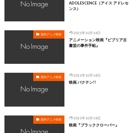
ADOLESCENCE（アイス アドレセ
松岡美里
松宮五郎
松岡茉優
松島みのり
ンス）
松崎しげる
松嶋菜々子
松平孝太郎
松方弘樹
松本さち
松本まりか
松本ヨシロウ
松本保典
松本修
松寺千恵美
松坂桃李
東北新社
2021年10月14日
国内アニメ映画
東條加那子
東地宏樹
東宝
東宝映像事業部
アニメーション映画『ビブリア古
書堂の事件手帖』
東宝東和
東宝株式会社フジテレビジョン旭通信社
東山奈央
東急エージェンシー
東映
東映アニメーション
東映動画
東映洋画
東美江
松原雅子
東野英治郎
松たか子
2021年10月14日
国内アニメ映画
映画 バクテン!!
松下周平
松井恵理子
松井摩味
松井玲奈
松井菜桜子
松元恵
松元惠
松元環季
松原智恵子
本名陽子
本上まなみ
斎藤恵理
日活株式会社
新谷良子
新道乃里子
日下武史
2021年10月14日
日下由美
日巻裕二
日本アニメーション
国内アニメ映画
映画『ブラッククローバー』
日本サンライズ
日本テレビ
日本テレビ放送網