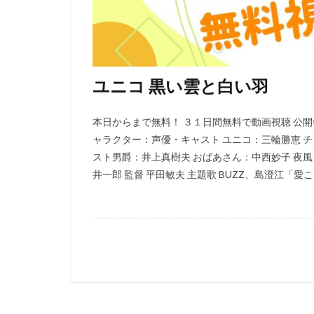
間宮康弘
長
関根明良
関
錦織敦史
鈴
鈴置洋孝
鈴
ユニコ 黒い雲と白い羽
長井龍雪
長
長島雄一
阪
本日からまで無料！ ３１日間無料で動画視聴 公開年 
ャラクター：声優・キャスト ユニコ：三輪勝恵 チ
須藤友徳
須
スト男爵：井上真樹夫 おばあさん：中西妙子 夜風
颱風グラフィック
井一郎 監督 平田敏夫 主題歌 BUZZ、島澄江「愛こそ
飯島直子
飯
阿澄佳奈
雨
難波圭一
雨
雪野五月
露
青木和代
青
石井苗子
石
石原良純
石