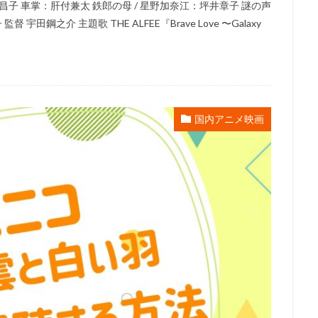
子 車掌：肝付兼太 鉄郎の母 / 星野加奈江：坪井章子 謎の声
橋一生
高橋丈夫
高橋伸也
高橋克実
高橋大輔
高橋幸雄
田鋼之介 主題歌 THE ALFEE『Brave Love 〜Galaxy
高本めぐみ
高橋李依
高橋沙織
高橋渉
高橋理恵子
高橋
高橋美紀
高橋良輔
高橋英則
高橋英樹
高村和宏
高木美
花
馬場充子
馬場圭介
馬越嘉彦
駒田一
駒田航
駒
希太郎
高垣彩陽
高山みなみ
高木渉
高山佳音里
高山文
国内アニメ映画
島礼子
高島雅羅
高崎拓郎
高戸靖広
高月彩良
高木均
)
高瀬泰幸
香川照之
黒柳徹子
鹿賀丈史
麦人
麻
生かほ里
麻生久美子
麻生美代子
黄瀬和哉
黒木瞳
黒木
黒瀬ゆうこ
黒玉湯保存会
黒田崇矢
黒田昌郎
黒羽麻璃央
藤綾
龍田直樹
龍輪直征
（株）あいどる
鷲見昂大
鶴巻
田敏江
高田由美
高畑充希
高畑勲
高畑淳子
高良健吾
野麻里佳
高雄統子
髙木裕平
髙野麻美
鶴岡 聡
鬼頭明里
海永行
鳥海浩輔
鳳啓助
鳳芳野
鵜澤正太郎
鵜飼るみ子
月弥生
香取慎吾
鈴木瑞穂
門脇舞以
長沢美樹
長沼範裕
瀬智也
長縄まりあ
長谷川亜美
長谷川斗輝
長谷徳人
長