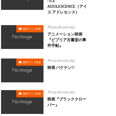
: ICE
藤田春香
ADOLESCENCE（アイ
ス アドレセンス）
虹友美
西凛太朗
2021年10月14日
治
藤咲あかね
国内アニメ映画
アニメーション映画
藤原竜也
『ビブリア古書堂の事
藤木直人
件手帖』
藤村真優
諏訪部 順一
2021年10月14日
国内アニメ映画
谷山毅
映画 バクテン!!
み
豊崎愛生
西尾大介
み
西村ちなみ
2021年10月14日
国内アニメ映画
片康人
西牧秀夫
映画『ブラッククロー
バー』
西﨑義展
奈津美