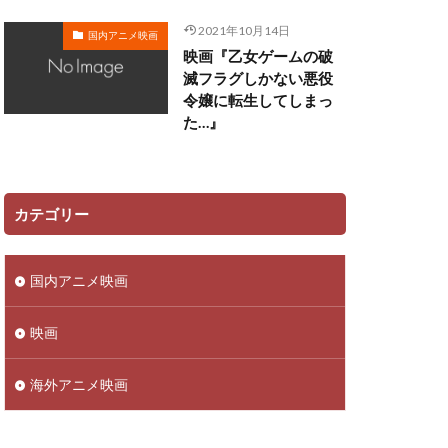
高橋広樹
2021年10月14日
国内アニメ映画
直純
高橋知也
映画『乙女ゲームの破
滅フラグしかない悪役
佑
高瀬右光
令嬢に転生してしまっ
谷昌男
高乃麗
た…』
彦
高岡瓶々
高木淳
上洋子
麻倉もも
カテゴリー
華
黒沢ともよ
齊藤真紀
国内アニメ映画
和哉
高田憂希
高部あい
映画
鳥山京子
鶏冠井美智子
海外アニメ映画
長澤まさみ
谷有洋
長野博