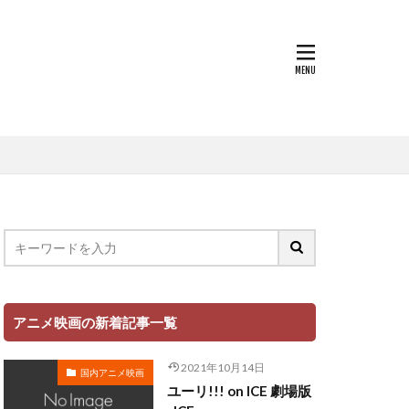
まり
犬山イヌコ
遠藤広之
郷田ほづみ
里見京子
越後屋コースケ
辻谷耕史
近藤春菜
野中藍
馬風
鈴代紗弓
金尾哲夫
子
鈴木崚汰
野島健児
アニメ映画の新着記事一覧
平
野村道子
2021年10月14日
子
野美紗子
国内アニメ映画
ユーリ!!! on ICE 劇場版
赤羽根健治