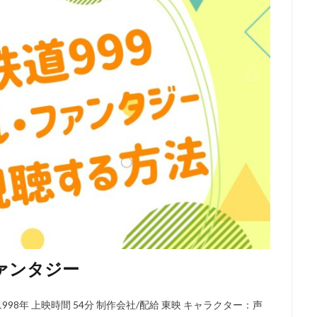
鈴木毬花
虫プロダクション
藤生聖子
藤田咲
藤田彩華
田美歌子
藤田陽一
藤真秀
藤谷美紀
藪下泰司
虚淵玄
江栄二
行成とあ
袴田吉彦
西井幸人
西位輝実
西健亮
原久美子
西垣俊作
西墻由香
藤森雅也
藤東知夏
西尾健
藤井皓太
藤井美波
藤井隼
藤原啓治
藤原夏海
藤原祐規
原良二
藤原貴弘
藤城裕士
藤村鼓乃美
藤堂蓮紀
藤岡弘
本譲
藤村俊二
藤村忠寿（北海道テレビ）
藤村有弘
藤村歩
宏子
西尾夕香
赤坂泰彦
谷山紀章
諏訪ななか
諏訪彩花
諸星すみれ
諸田和典
講談社
谷原章介
谷口悟朗
谷口節
川春樹事務所
谷村美月
谷省吾
谷育子
谷花音
豊口めぐ
永利行
豊田萌絵
賀来賢人
赤司まり子
設楽統
角川映画
尾徳
西山宏太朗
西島秀俊
西川のりお
西明日香
西本り
ファンタジー
智博
西村知道
西村純二
西沢信孝
角川ANIMATION
西
田尚美
西田敏行
西田望見
西谷亮
西野陽子
西﨑彰司
98年 上映時間 54分 制作会社/配給 東映 キャラクター：声
木梨央
鈴木清信
薬師丸ひろ子
高橋昌也
高松信司
高森