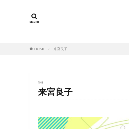
有村架純
有
猪野学
岡崎
遠藤憲一
遠
郷里大輔
酒
重松花鳥
重
越田知明
轟
HOME
来宮良子
込山順子
近
近藤隆
追光
赤根和樹
鈴
鈴木あきえ
TAG
来宮良子
鈴木信吾
鈴
鈴木敏夫
鈴
野島昭生
野
野村須磨子
野間口徹
金