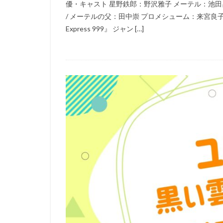
優・キャスト 星野鉄郎：野沢雅子 メーテル：池田昌
高橋 直純
高
/ メーテルの父：田中崇 プロメシューム：来宮良子 監督 宇
高橋未奈美
Express 999』 ジャン […]
高橋美佳子
高宮俊介
香
高坂宙
高坂
高島忠夫
高
高橋茂雄 (サバンナ
麻実れい
麻
鷲尾真知子
齋藤彩夏
齋
髙橋孝治
高
高野直子
高
鳥海勝美
鳥
鶴ひろみ
香
長瀬ユウ
長