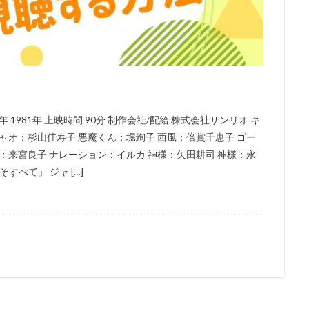
嶝高士
間島淳司
間嶋里美
関俊彦
関弘子
関戸優希
根航
関貴昭
関連
阪井あかね
長江里加
長嶋一茂
木真仁
鈴木福
鈴木蘭々
鈴木達央
鈴木里彩
鈴木陽斗実
鹿景子
銀河万丈
錦織博
鍋島修
長崎健司
鎌田英怜奈
倉茂子
長克巳
長塚圭史
長妻樹里
長山藍子
長岡輝子
口周平
阪脩
飯豊まりえ
風間杜夫
青羽剛
青野武
1981年 上映時間 90分 制作会社/配給 株式会社サンリオ キ
ャオ：杉山佳寿子 悪魔くん：堀絢子 西風：倍賞千恵子 ゴー
藤祐実
須藤風花
頓宮恭子
風吹ジュン
風祭修一
風間俊
：来宮良子 ナレーション：イルカ 神様：矢田耕司 神様：永
ス
青柳隆志
飛田展男
飯塚昭三
飯塚貴士
飯塚雅弓
すべて」 ジャ […]
島真理
飯島肇
飯田友子
飯田奈保美
飯田里穂
青森伸
谷和砂
阿部寛
阿部敦
阿部記之
阿部里果
陶山章央
宮天
雨森雅司
雨笠利幸
雨蘭咲木子
雪乃五月
青木純
口茂
青山らら
青山吉能
青山桐子
青山玲菜
青山穣
木康直
藏合紗恵子
薬丸裕英
玄田哲章
石原良
石井康嗣
井陽
石井隆夫
石住昭彦
石原さとみ
石原夏織
石原慎一
井嘉仁
石垣佑磨
石塚勇
石塚英彦
石塚運昇
石山タカ明