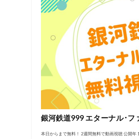
赤星昇一郎
藤田淑子
藤
藤森慎吾
蟹
西前忠久
西
藤井ゆきよ
藤原紀香
藤
藤木義勝
藤
藤村知可
西
諏訪部順一
谷川清美
角
豊永 利行
豊
西村雅彦
西
銀河鉄道999 エターナル･
西村仁
西村
西田光貴
西
本日からまで無料！ 2週間無料で動画視聴 公開年 19
観世清和
鈴