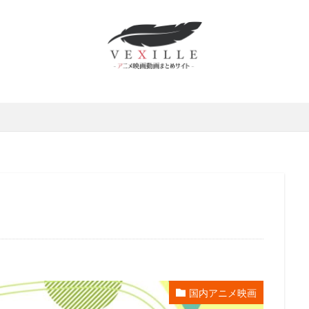
賀由樹子
有馬瑞香
望月久代
望月健一
望月智充
望田ひ
能士
遠藤綾
道井悠
遠藤久美子
遠藤卓司
遠藤大智
藤璃菜
遠藤章史
遠藤純
遠藤純一
郭智博
遊佐浩二
井一圭
酒井美紀
酒井良太
醍醐虎汰朗
醍醐貢正
里村洋
田敦司
遊戯王
進藤尚美
野中秀哲
近木裕哉
赤﨑千夏
木一騎
辰巳努
辻本貴則
辻村真人
辻萬長
辻親八
石真介
進藤一宏
近藤信宏
近藤喜文
近藤好美
近藤孝行
動画
速水奨
逢坂良太
逢葉まどか
進藤あまね
野々村真
木れい子
金田アキ
金田明夫
金田朋子
釘宮理恵
鈴々舎
鈴木ほのか
鈴木みえ
鈴木みのり
鈴木やすし
鈴木ヤスシ
木健一
鈴木健太郎
鈴木利正
鈴木勝美
鈴木千尋
鈴木富
木杏
鈴木杏樹
金澤洪充
金子有希
野呂真愛
野沢聡
島裕史
野川さくら
野末武志
野村信次
野村勝人
野村周
野水伊織
野沢那智
金子大地
野沢雅子
野田圭一
野田順
国内アニメ映画
世俊
金丸淳一
金元寿子
金内吉男
金内喜久夫
金城武