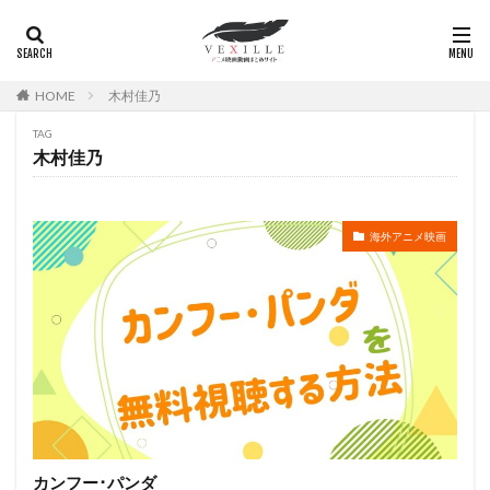
広瀬正志
庄司将之
座古明史
庵野秀明
廣田行生
廣田裕介
弓場沙織
引坂理絵
弥永和子
影山ヒロノブ
広江美奈
影山灯
HOME
木村佳乃
役所広司
後藤光祐
後藤哲夫
後藤圭二
TAG
後藤敦
後藤沙緒里
後藤淳平
後藤邑子
木村佳乃
徐斌
徳丸完
広瀬すず
広橋涼
徳永真利子
平野俊貴
平井駿佑
平尾隆之
海外アニメ映画
平山あや
平岡拓真
平川大輔
平幹二朗
平松晶子
平泉成
平田宏美
平田広明
平田敏夫
平野文
広橋 涼
平野正人
平野稔
平野綾
幸村恵理
幸田夏穂
幸田直子
幸福の科学出版
幾原邦彦
広中雅志
広川太一郎
広森信吾
徳井青空
志乃原良子
平井祥恵
掛川裕彦
手塚眞
手塚祐介
手塚秀彰
手嶌葵
手越祐也
折笠富美子
カンフー･パンダ