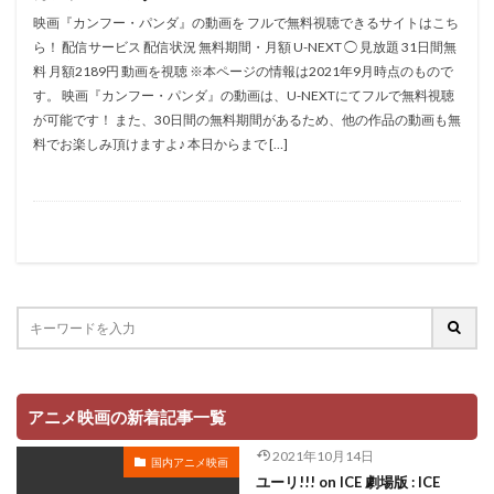
折笠愛
押井守
押谷芽衣
拝真之介
映画『カンフー・パンダ』の動画を フルで無料視聴できるサイトはこち
ら！ 配信サービス 配信状況 無料期間・月額 U-NEXT ◯ 見放題 31日間無
拡森信吾
料 月額2189円 動画を視聴 ※本ページの情報は2021年9月時点のもので
政宗ダテニクル合体版製作委員会 (木下グループ、ドリームシ
す。 映画『カンフー・パンダ』の動画は、U-NEXTにてフルで無料視聴
フト、おっどあいくりえいてぃぶ)
が可能です！ また、30日間の無料期間があるため、他の作品の動画も無
所ジョージ
政宗一成
斉藤千和
斉藤壮馬
料でお楽しみ頂けますよ♪ 本日からまで […]
斉藤志郎
斉藤暁
斉藤次郎
斉藤洋介
斉藤貴美子
斎藤久
斎藤千和
斎藤博
手塚プロダクション
戸谷公次
志垣太郎
愛河里花子
志尊淳
志崎樺音
志村けん
志村知幸
志水淳児
志田有彩
志田未来
恒松あゆみ
恩地日出夫
悠木碧
愛があれば大丈夫
愛美
戸田菜穂
慶長佑香
戎怜菜
成宮寛貴
成瀬誠
成田凌
成田剣
アニメ映画の新着記事一覧
成田紗矢香
我修院達也
戸松遥
戸田恵子
2021年10月14日
国内アニメ映画
戸田恵梨香
平井道子
平井理子
斎藤工
ユーリ!!! on ICE 劇場版 : ICE