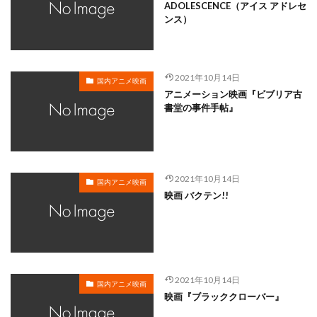
岸谷五朗
岩永洋昭
岩淵桃音
岩田光央
ADOLESCENCE（アイス アドレセ
ンス）
岩田安生
岩田彩
岩田陽葵
岩男潤子
岸尾だいすけ
岸田今日子
岸祐二
岸誠二
岸野幸正
岩川泰千
岸靖人
峯田茉優
2021年10月14日
国内アニメ映画
峰あつ子
島崎信長
島木譲二
島本須美
アニメーション映画『ビブリア古
書堂の事件手帖』
島村佳江
島村幸大
島津冴子
島涼香
島田岳洋
岩永哲哉
岩崎征実
島田紳助
岡田浩暉
岡本瑞恵
岡本綾
岡本麻弥
岡村天斎
岡村明美
岡村美佳沙
岡珠希
2021年10月14日
国内アニメ映画
映画 バクテン!!
岡田准一
岡田吉弘
岡田恵
岡田昌宣
岡田由紀子
岩崎了
岡田由記子
岡田美子
岡田義徳
岡田誠
岡田麿里
岡部政明
岩井七世
岩井俊二
岩居由希子
岩崎 征実
2021年10月14日
岩崎ひろし
島田敏
島美弥子
国内アニメ映画
映画『ブラッククローバー』
平井善之（アメリカザリガニ）
市原悦子
川登志夫