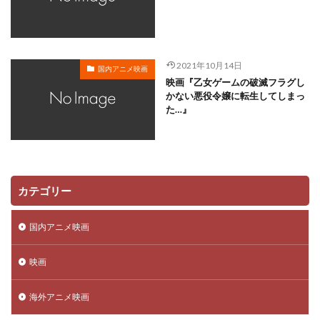
川越淳
川野達朗
川面真也
川﨑芽衣子
工藤夕貴
工藤晴香
工藤進
工藤阿須加
工藤静香
巽悠衣子
市原隼人
川田妙子
2021年10月14日
国内アニメ映画
市川染五郎
市川治
市川猿之助
市村正親
映画『乙女ゲームの破滅フラグし
市村浩佑
市来光弘
常泉忠通
常田富士男
かない悪役令嬢に転生してしまっ
た…』
常盤昌平
常盤祐貴
平井善之
川田紳司
川瀬晶子
島袋美由利
川井憲次
島香裕
島﨑 信長
島﨑信長
嶋俊介
嶋村 侑
嶋村侑
嶋田翔平
巌金四郎
川上とも子
カテゴリー
川中子雅人
川久保潔
川原元幸
川澄綾子
川原慶久
川原瑛都
川口敬一郎
川尻善昭
国内アニメ映画
川島千代子
川島得愛
川島明(麒麟)
川島海荷
映画
川村万梨阿
川栄李奈
川浪葉子
斎藤司
斎藤志郎
松本健太
村松康雄
杉田智和
海外アニメ映画
杏
村上想太
村中 知
村中知
村井かずさ