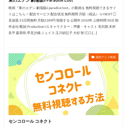
パパイヤ鈴木
パラサイト製作委員会
映画『東のエデン 劇場版ii paradise lost』の動画を 無料視聴できるサイ
トはこちら！ 配信サービス 配信状況 無料期間 月額（税込） U-NEXT ◯
パラマウント映画
パンツェッタ・ジローラモ
見放題 31日間無料 月額2189円 視聴する 公開年 2010年 上映時間 92分 制
パース・ピアース
ヒュー・ウェルチマン
作会社/配給 Production I.G キャラクター：声優・キャスト 滝沢朗:木村
ヒュー・ジャックマン
ビクター音楽産業（株）
良平 森美咲:早見沙織 ジュイス:玉川砂記子 大杉 智:江口 […]
ビックウエスト
ピエール・コフィン
ファイルーズあい
ピエール伊東
ピエール瀧
国内アニメ映画
ピエール＝フランソワ・マルタン＝ラヴェル
ピクサー・アニメーション・スタジオ
ピーター・サリス
ピーター・ソーン
ピーター・チョン
ピーター・ユスティノフ
ピーター・ラムジー
ピーター・ロード
ピート・ドクター
ブルースカイ・スタジオ
プラナ・アニメーション・スタジオ
パシフィック・データ・イメージズ
マンディ・ムーア
センコロール コネクト
マイケル・サーマイヤー
マイケル・ソリッチ