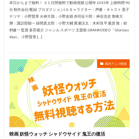
ダーラ・K・アンダーソン
チャオ・ジー
本日からまで無料！ ３１日間無料で動画視聴 公開年 2015年 上映時間 90
チャック・キャンベ
チャニング・テイタム
分 制作会社/配給 プロダクションI.G キャラクター：声優・キャスト 黒子
テツヤ：小野賢章 火神大我：小野友樹 赤司征十郎：神谷浩史 青峰大
チャーリー・カウフマン
チャーリー・ビーン
輝：諏訪部順一 緑間真太郎：小野大輔 黄瀬涼太：木村良平 紫原 敦：鈴
チョー
ツイン
タムラコータロー
村健一 監督 多田俊介 ジャンル スポーツ 主題歌 GRANRODEO「Glorious
days」 小野賢章 […]
ティム・ジョンソン
ティム・ストーリー
ティム・バートン
ティム・ヒル
ティム・マシスン
ティモシー・オリファント
ティ・ジョイ
国内アニメ映画
テッド・バーマン
テレコム・アニメーションフィルム
テレビ朝日
テレビ東京
ダグ・スウィートランド
タニベユミ
ディオメディア
ソニーピクチャーズエンタテインメン
スティーヴ・マーティノ
スティーヴ・ローター
ステファン・サンドヴァル
ステージ6フィルム
ストライク ウィッチーズ 製作委員会
スース・大西沙織
セバスチャン・オノーモ
セブン・アークス
映画 妖怪ウォッチ シャドウサイド 鬼王の復活