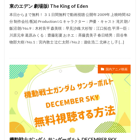
東のエデン 劇場版I The King of Eden
米倉斉加年
米林宏昌
米澤円
本日からまで無料！ ３１日間無料で動画視聴 公開年 2009年 上映時間 82
粗品（霜降り明星）
粗忽屋西神戸店
粟野志門
分 制作会社/配給 Production I.G キャラクター：声優・キャスト 滝沢 朗 /
糸井重里
糸博
納谷六朗
納谷悟朗
飯沼 朗/ No.9：木村良平 森美咲：早見沙織 大杉智：江口拓也 平澤一臣：
紡木吏佐
篠田みなみ
細田守
細田雅弘
川原元幸 葛原みくる：齋藤彩夏 おネエ：斉藤貴美子 春日晴男：田谷隼
物部大樹 / No.1：宮内敦士 辻仁太郎 / No.2：遊佐浩二 北林とし子 […]
細谷佳正
細野雅世
結城比呂
綾瀬はるか
綾瀬有
綿引勝彦
綿田慎也
緑川光
緑川稔
篠田節夫
篠塚勝
竹本 英史
国内アニメ映画
笠間淳
竹本英史
竹村拓
竹田雅則
竹若拓磨
竹達彩奈
竹野内豊
竹野谷咲
笑福亭仁鶴
笑福亭鶴瓶
笠井由勝
笠原弘子
笹原和也
篠原美香
笹島かほる
笹本優子
笹沼晃
笹田貴之
笹部恵里子
笹野高史
筒井修平
筒井道隆
篠原俊哉
篠原恵美
篠原涼子
岡本信彦
岡寛恵
20世紀フォックス
フチュリコン・フィルム
フィッツ・ヒューストン
機動戦士ガンダム サンダーボルト DECEMBER SKY