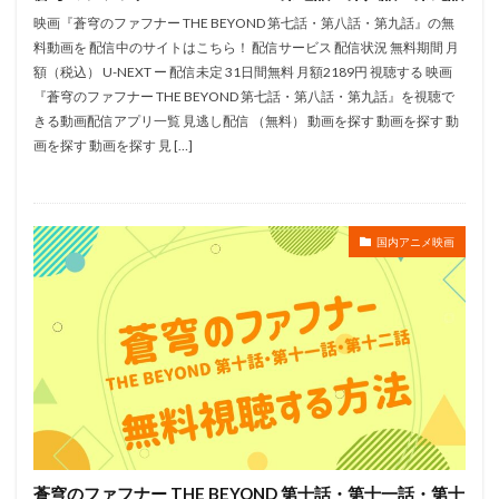
蒼井翔太
花村怜美
芝田浩樹
芥川比呂志
映画『蒼穹のファフナー THE BEYOND 第七話・第八話・第九話』の無
料動画を 配信中のサイトはこちら！ 配信サービス 配信状況 無料期間 月
芥川英司
芦屋雁之助
芦田愛菜
芦田豊雄
額（税込） U-NEXT ー 配信未定 31日間無料 月額2189円 視聴する 映画
芦野芳晴
花井なお
花倉洸幸
花守ゆみり
『蒼穹のファフナー THE BEYOND 第七話・第八話・第九話』を視聴で
花村さやか
花江夏樹
芝原チヤコ
花澤 香菜
きる動画配信アプリ一覧 見逃し配信 （無料） 動画を探す 動画を探す 動
画を探す 動画を探す 見 […]
花澤香菜
花輪英司
芳根京子
芹川有吾
芹澤優
若井友希
若山弦蔵
若山詩音
若本規夫
若林直美
芝山努
色川京子
国内アニメ映画
茅原実里
羽賀研二
織田優成
置鮎龍太郎
美々
美保純
美名
美山加恋
美輪明宏
羽仁麗
羽佐間道夫
羽原信義
羽多野渉
翠準子
船木誠勝
肝付兼太
肥塚正史
能年玲奈
能戸隆
能登麻美子
脇知弘
腰繁男
臼木健士朗
興津和幸
舛成孝二
舛田利雄
英国放送協会
茅野愛衣
緒方賢一
萩本欽一
菊地凛子
菊地慶
菊地瞳
蒼穹のファフナー THE BEYOND 第十話・第十一話・第十