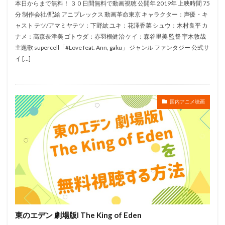
本日からまで無料！ ３０日間無料で動画視聴 公開年 2019年 上映時間 75
マイケル・デュドク・ドゥ・ヴィット
分 制作会社/配給 アニプレックス 動画革命東京 キャラクター：声優・キ
ャスト テツ/アマミヤテツ：下野紘 ユキ：花澤香菜 シュウ：木村良平 カ
マシュー・オキャラハン
マックス・チャールズ
ナメ：高森奈津美 ゴトウダ：赤羽根健治 ケイ：森谷里美 監督 宇木敦哉
マット・ルーカス
マッドハウス
主題歌 supercell「#Love feat. Ann, gaku」 ジャンル ファンタジー 公式サ
イ […]
マテル・クリエイションズ
マリングリセット
マルコ・バリチェッリ
マンガプロダクションズ
マーク・オズボーン
マイク・マイヤーズ
国内アニメ映画
マーク・ディンダル
マーク・ハミル
マーク・フォースター
マーザ・アニメーションプラネット
マーベラスエンターテイメント
マーヤ・ルドルフ
ミコット＆バサラ
ミシェル・ラフ
ミッキー・カーチス
ミッシェル・オスロ
ミッシェル・ドゥティユ
マイク・ミッチェル
マイク・ジャッジ
プリマ・リネア・プロダクションズ
東のエデン 劇場版I The King of Eden
ホアン・ジャカン
プレシディオ
プロウライト