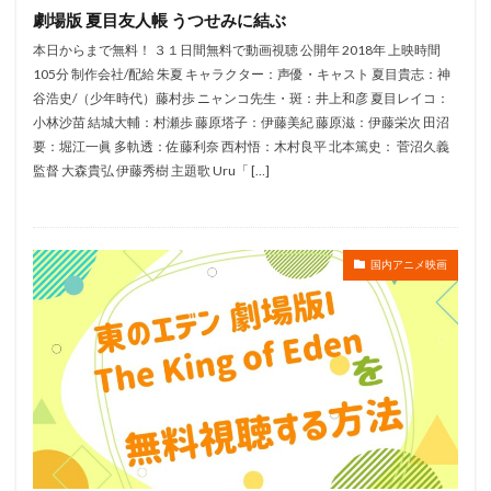
劇場版 夏目友人帳 うつせみに結ぶ
窪岡俊之
窪田正孝
立喰師列伝製作委員会
本日からまで無料！ ３１日間無料で動画視聴 公開年 2018年 上映時間
立壁和也
立川三貴
立川大樹
立川志の輔
105分 制作会社/配給 朱夏 キャラクター：声優・キャスト 夏目貴志：神
立川談春
立川譲
立木文彦
立花慎之介
谷浩史/（少年時代）藤村歩 ニャンコ先生・斑：井上和彦 夏目レイコ：
稲葉菜月
立花理香
立花隆
小林沙苗 結城大輔：村瀬歩 藤原塔子：伊藤美紀 藤原滋：伊藤栄次 田沼
要：堀江一眞 多軌透：佐藤利奈 西村悟：木村良平 北本篤史： 菅沼久義
竜の子プロダクション
竹下景子
竹中直人
監督 大森貴弘 伊藤秀樹 主題歌 Uru「 […]
竹之内和久
竹内仁美
竹内力
竹内涼真
竹内結子
竹内良太
穂積隆信
稲葉祐貴
竹内順子
秋田谷典昭
福田公子
福田己津央
国内アニメ映画
福田彩乃
福田賢二
福田転球
福田麻由子
秋元羊介
秋元龍太朗
秋吉久美子
秋奈
秋山竜次〈ロバート〉
秋谷智子
稲葉実
秦佐和子
種田梨沙
種﨑敦美
稲垣拓哉
稲垣来泉
稲垣隆史
稲垣雅之
稲川淳二
稲田徹
稲葉卓也
稲葉大樹
竹内都子
竹富聖花
緒方恵美
納谷悟郎
米たにヨシトモ