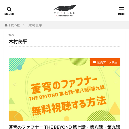
田中完
田中崇
田中恭兵
田村ゆかり
田村睦心
真堂圭
益岡徹
白鳥 哲
白鳥哲
白鳥由里
百瀬慶一
百瀬義行
百田夏菜子
HOME
木村良平
的井香織
的場加恵
皆口裕子
皆川純子
TAG
皆瀬まりか
直田姫奈
白石綾乃
直谷たかし
木村良平
相ヶ瀬龍史
相楽信頼
相沢まさき
相沢恵子
相田さやか
相田翔子
相羽あいな
相葉裕樹
国内アニメ映画
眞理ヨシコ
真下耕一
白組
白石稔
田村聖子
畠中洋
田村錦人
田畑智子
田谷隼
田野めぐみ
田野アサミ
甲斐田ゆき
甲斐田裕子
甲田将樹
畑博之
畑爽
畑野森生
畠中祐
白石涼子
白井悠介
白土武
白尾佳也
白川澄子
白川由美
白木美貴子
白瀬英典
白熊寛嗣
白石 涼子
白石冬美
白石晴香
福沢良一
福田信昭
蒼穹のファフナー THE BEYOND 第七話・第八話・第九話