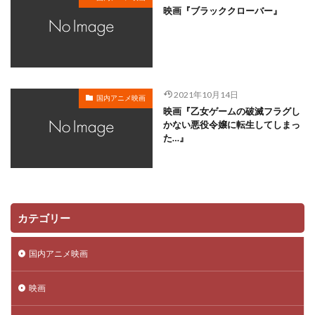
デジタルフロンティア
デジタル・フロンティア
映画『ブラッククローバー』
デヴィッド・ウォリアムス
デヴィッド・ソーレン
トシ（タカアンドトシ）
トニー・セルボーン
トレーシー・グランドスタッフ
トニー・バンクロフト
トマス・ザボ
トムスエンタテインメント
2021年10月14日
国内アニメ映画
トムス・エンタテインメント
トム・カーフィールド
映画『乙女ゲームの破滅フラグし
かない悪役令嬢に転生してしまっ
トム・ファーン
トム・マクグラス
トム・ムーア
た…』
トライアングルスタッフ
トランスフォーマー
トレイ・パーカー
ミヤコ蝶々
ムロツヨシ
スティーヴ・ボックス
中博史
下野紘
世弥きくよ
世戸さおり
世田壱恵
丘さとみ
カテゴリー
中上育実
中上育美
中丸新将
中井和哉
国内アニメ映画
中井貴一
中原茂
下田翔大
中原麻衣
中國卓郎
中尾彬
中尾明慶
中尾隆聖
映画
中山エミリ
中山千夏
中島ゆき
中島唯