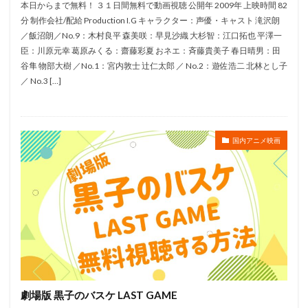
本日からまで無料！ ３１日間無料で動画視聴 公開年 2009年 上映時間 82
プロジェクトチーム・アルゴス
プロダクションI.G
分 制作会社/配給 Production I.G キャラクター：声優・キャスト 滝沢朗
／飯沼朗／No.9：木村良平 森美咲：早見沙織 大杉智：江口拓也 平澤一
プロダクションアイムズ
ヘンリー・セリック
臣：川原元幸 葛原みくる：齋藤彩夏 おネエ：斉藤貴美子 春日晴男：田
ベルナール・アラヌ
ベレニス・ベジョ
谷隼 物部大樹 ／No.1：宮内敦士 辻仁太郎 ／ No.2：遊佐浩二 北林とし子
／ No.3 […]
ベン・シャープスティーン
ペギー・ホームズ
ペギー葉山
ホラン千秋
マイク・ガブリエル
ホルヘ・グティエレス
ボニー・アーノルド
国内アニメ映画
ボブ・ペルシケッティ
ボブ白旗
ボンズ
ポイント・グレイ・ピクチャーズ
ポニーキャニオン
ポリゴン・ピクチュアズ
ポール・カー
ポール・フィッシャー
ポール・メルスィエ
パッショーネ
バーニー・マティンソン
ムトウユージ
チン・ヴァルデス＝アラン
ダニー・グローヴァー
ダニー・マン
ダン・エイクロイド
ダン・スキャンロン
劇場版 黒子のバスケ LAST GAME