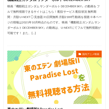
フィルムコンパニエット
映画『機動戦士ガンダム サンダーボルト DECEMBER SKY』の動画を フ
ルで無料視聴できるサイトはこちら！ 配信サービス 配信状況 無料期
フィルムリンク・インターナショナル
間・月額 U-NEXT ◯ 見放題 31日間無料 月額2189円 動画を視聴 ※本ペー
フィル・ジョンストン
フィル・ハリス
ジの情報は2021年10月時点のものです。 映画『機動戦士ガンダム サン
フィル・ロマン
フィル・ロード
ダーボルト DECEMBER SKY』の動画は、U-NEXTにてフルで無料視聴が
可能です！ また、 […]
フォックス・アニメーション・スタジオ
フジテレビ
フジテレビジョン
フランク・ウェルカー
ファンワークス
フレーベル館
国内アニメ映画
フロンティアワークス
ブエナビスタ
ブライアン・スミス
ブライアン・ピメンタル
ブライアン・ベッドフォード
ブラインド・ウィンク
ブラッドリー・レイモンド
ブラッド・バード
ブラッド・ルイス
ブリドカットセーラ恵美
ファーストサマーウイカ
ファニメーション
ブレンダ・チャップマン
ビビる大木
パット・バトラム
パトリス・ルコント
東のエデン 劇場版II Paradise Lost