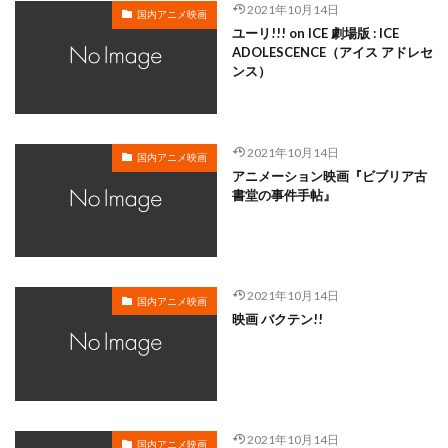
ドロタ・コビエラ
ドン・ハーン
ドン・ブルース
2021年10月14日
国内アニメ映画
ユーリ!!! on ICE 劇場版 : ICE
ドン・ホール
ナンシー梅木
ニコラス・ストーラー
ADOLESCENCE（アイス アドレセ
ニコロデオン・ムービーズ
ニック・パーク
ンス）
トーマス
ニトロゲン・スタジオ
ノーゲーム・ノーライフ ゼロ製作委員会
2021年10月14日
ノードクエストフィルム
ハミルトン・ラスク
国内アニメ映画
アニメーション映画『ビブリア古
ハンス・パーク
バイブリーアニメーションスタジオ
書堂の事件手帖』
バイロン・ハワード
バビット
バリー・クック
バンダイ
バンダイナムコゲームス
ドゥニ・ドゥ
トータス松本
ディズニートゥーン・スタジオ
2021年10月14日
国内アニメ映画
トップクラフト
映画 バクテン!!
ディズニー・テレビジョン・アニメーション
ディーン・デュボア
デイブ・フィローニ
デイブ・ペイン
デイヴィッド・ハンド
デジタルネットワークアニメーション
2021年10月14日
国内アニメ映画