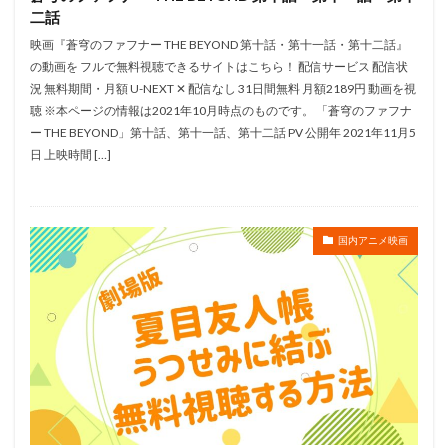
二話
菊地美香
菊池こころ
菊池正美
菊池通武
映画『蒼穹のファフナー THE BEYOND 第十話・第十一話・第十二話』
菜々緒
菱田正和
萩原恵美子
萩原聖人
の動画を フルで無料視聴できるサイトはこちら！ 配信サービス 配信状
萩森順子
菅谷政子
萩野志保子
落合佑介
況 無料期間・月額 U-NEXT ✕ 配信なし 31日間無料 月額2189円 動画を視
落合弘治
落合福嗣
葉山いくみ
葉山翔太
聴 ※本ページの情報は2021年10月時点のものです。 「蒼穹のファフナ
ー THE BEYOND」第十話、第十一話、第十二話 PV 公開年 2021年11月5
葉月絵理乃
葦プロダクション
蒔田彩珠
日 上映時間 […]
蒲生彩華
蒼井優
菅野美穂
菅田将暉
茜屋日海夏
荒巻大輔
茶風林
草刈正雄
草尾毅
草川啓造
草彅剛
荒井勇樹
国内アニメ映画
荒井和人
荒井洸子
荒川大三郎
荒川眞嗣
荒川美穂
荒木哲郎
菅生隆之
荒木英樹
荒木雅子
荒木香恵
荒牧伸志
荒野のコトブキ飛行隊製作委員会
荘司美代子
荘真由美
菅原文太
菅原正志
菅原淳一
菅沼久義
織江珠生
緒方愛香
福田充徳（チュートリアル）
立石翔大
空見ゆき