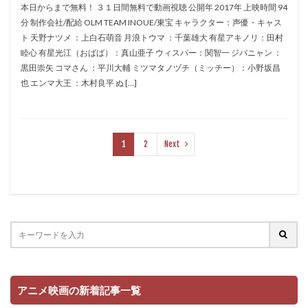
セブン・アークス・ピクチャーズ
ゼリコ・フィルム
本日からまで無料！ ３１日間無料で動画視聴 公開年 2017年 上映時間 94
分 制作会社/配給 OLM TEAM INOUE/東宝 キャラクター：声優・キャス
ゼロジー
ソニー・ピクチャーズ アニメーション
ト 天野ナツメ ：上白石萌音 月浪トウマ ：千葉雄大 有星アキノリ：田村
タツノコプロ
ソニー・ピクチャーズ エンタテインメント
睦心 有星光江（おばば）：真山亜子 ウィスパー：関智一 ジバニャン ：
ソニー・ピクチャーズ エンタテインメント
黒田崇矢 コマさん ：平川大輔 ミツマタノヅチ（ミッチー）：小野坂昌
也 エンマ大王 ：木村良平 ぬ […]
ソニー・ピクチャーズエンタテインメント
ソニー・ピクチャーズ・アニメーション
ソニー・ピクチャーズ・イメージワークス
1
2
Next
ソニー・ミュージックエンタテインメント
ソフトイメージ社
ゾーイ・サルダナ
タイ・バーレル
タカ（タカアンドトシ）
タッチストーン・ピクチャーズ
ディエゴ・ルナ
ディズニー
バンダイビジュアル
ニックパーク
ドノヴァン・クック
ドム叔父さん
ドリームワークス・アニメーション
アニメ映画の新着記事一覧
ドリームワークス・アニメーションSKG