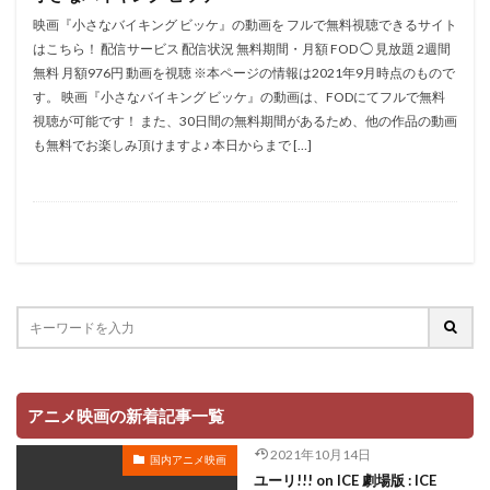
村俊英
村千絵
村山明
村川梨衣
村治学
映画『小さなバイキング ビッケ』の動画を フルで無料視聴できるサイト
杉浦しおり
村瀬 歩
村瀬修功
村瀬歩
はこちら！ 配信サービス 配信状況 無料期間・月額 FOD ◯ 見放題 2週間
無料 月額976円 動画を視聴 ※本ページの情報は2021年9月時点のもので
村田博美
村田和也
村田太志
村田彩
す。 映画『小さなバイキング ビッケ』の動画は、FODにてフルで無料
村田志織
村田雄浩
村野佑太
杜野まこ
視聴が可能です！ また、30日間の無料期間があるため、他の作品の動画
杉田 智和
杉村理加
東京テアトル
本田貴子
も無料でお楽しみ頂けますよ♪ 本日からまで […]
本城雄太郎
本多力
本多真梨子
本多知恵子
本多美季
本橋大輔
本渡楓
本田望結
本田紗来
本田翼
本田裕之
本郷みつる
杉村ちか子
朱夏
朴 璐美
朴璐美
杉ありさ
杉井ギサブロー
杉咲花
杉山佳寿
杉山佳寿子
杉山紀彰
杉本ゆう
杉本沙織
来宮良子
東京ムービー新社
本井えみ
松岡禎丞
松尾佳子
松尾衡
松尾銀三
アニメ映画の新着記事一覧
松山ケンイチ
松山洋
松山鷹志
松岡そのか
2021年10月14日
国内アニメ映画
松岡ミユキ
松岡文雄
松岡洋子
松岡由貴
ユーリ!!! on ICE 劇場版 : ICE