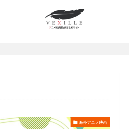
かずさ
村俊英
村千絵
村山明
村川梨衣
村治学
杉
修功
村瀬歩
村田博美
村田和也
村田太志
村田彩
野佑太
杜野まこ
杉田 智和
杉村理加
東京テアトル
本田
本多力
本多真梨子
本多知恵子
本多美季
本橋大輔
本渡
田翼
本田裕之
本郷みつる
杉村ちか子
朱夏
朴 璐美
井ギサブロー
杉咲花
杉山佳寿
杉山佳寿子
杉山紀彰
杉
京ムービー新社
本井えみ
松岡禎丞
松尾佳子
松尾衡
松
松山洋
松山鷹志
松岡そのか
松岡ミユキ
松岡文雄
松
宮五郎
松岡茉優
松島みのり
松崎しげる
松嶋菜々子
松
本さち
松本まりか
松本ヨシロウ
松本保典
松本修
松寺
條加那子
東地宏樹
東宝
東宝映像事業部
東宝東和
テレビジョン旭通信社
東山奈央
東急エージェンシー
東映
東
映洋画
東美江
松原雅子
東野英治郎
松たか子
松下周平
井玲奈
松井菜桜子
松元恵
松元惠
松元環季
松原智恵子
海外アニメ映画
斎藤恵理
日活株式会社
新谷良子
新道乃里子
日下武史