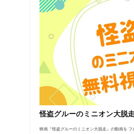
日巻裕二
日
日本ヘラルド映画
日高のり子
新藤乃里子
斎藤隆
斎藤
新妻聖子
新
新生劇場版テニス
星光子
末澤
木内レイコ
朝倉あき
木
木村雅史
木
曽我部和行
怪盗グルーのミニオン大脱
映画はなかっぱプ
曽我町子
曽
映画『怪盗グルーのミニオン大脱走』の動画を フ
有村架純
有