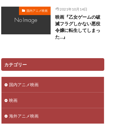
遠藤広之
2021年10月14日
国内アニメ映画
映画『乙女ゲームの破
郷田ほづみ
滅フラグしかない悪役
里見京子
令嬢に転生してしまっ
越後屋コースケ
た…』
辻谷耕史
近藤春菜
野中藍
カテゴリー
馬風
鈴代紗弓
金尾哲夫
国内アニメ映画
子
鈴木崚汰
野島健児
映画
平
野村道子
海外アニメ映画
子
野美紗子
赤羽根健治
藤田春香