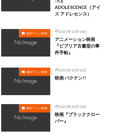
: ICE
ADOLESCENCE（アイ
ス アドレセンス）
野由利加
日野聡
織
新谷真弓
2021年10月14日
国内アニメ映画
斎藤洋一郎
アニメーション映画
助
新田英人
『ビブリア古書堂の事
件手帖』
明比正行
2021年10月14日
隆行
木内 秀信
国内アニメ映画
映画 バクテン!!
木村彩由実
木村良平
加
星野充昭
没」製作委員会
2021年10月14日
国内アニメ映画
映画『ブラッククロー
風亭柳橋
バー』
有本欽隆
まり
犬山イヌコ