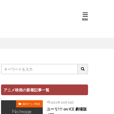
浦しおり
村田志織
貴子
楓
本田望結
朴璐美
本ゆう
杉本沙織
尾銀三
岡洋子
松岡由貴
平孝太郎
千恵美
松坂桃李
アニメ映画の新着記事一覧
映アニメーション
松井恵理子
2021年10月14日
国内アニメ映画
本名陽子
ユーリ!!! on ICE 劇場版
日下由美