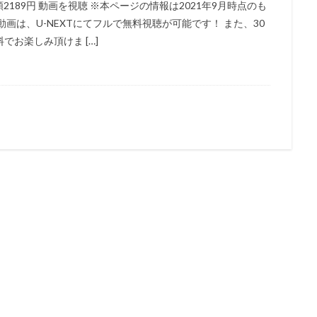
月額2189円 動画を視聴 ※本ページの情報は2021年9月時点のも
能士
遠藤綾
道井悠
遠藤久美子
遠藤卓司
遠藤大智
画は、U-NEXTにてフルで無料視聴が可能です！ また、30
お楽しみ頂けま […]
藤璃菜
遠藤章史
遠藤純
遠藤純一
郭智博
遊佐浩二
井一圭
酒井美紀
酒井良太
醍醐虎汰朗
醍醐貢正
里村洋
田敦司
遊戯王
進藤尚美
野中秀哲
近木裕哉
赤﨑千夏
木一騎
辰巳努
辻本貴則
辻村真人
辻萬長
辻親八
石真介
進藤一宏
近藤信宏
近藤喜文
近藤好美
近藤孝行
動画
速水奨
逢坂良太
逢葉まどか
進藤あまね
野々村真
木れい子
金田アキ
金田明夫
金田朋子
釘宮理恵
鈴々舎
鈴木ほのか
鈴木みえ
鈴木みのり
鈴木やすし
鈴木ヤスシ
木健一
鈴木健太郎
鈴木利正
鈴木勝美
鈴木千尋
鈴木富
木杏
鈴木杏樹
金澤洪充
金子有希
野呂真愛
野沢聡
島裕史
野川さくら
野末武志
野村信次
野村勝人
野村周
野水伊織
野沢那智
金子大地
野沢雅子
野田圭一
野田順
世俊
金丸淳一
金元寿子
金内吉男
金内喜久夫
金城武
鈴木毬花
虫プロダクション
藤生聖子
藤田咲
藤田彩華