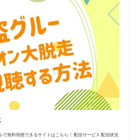
本アニメーション
日本サンライズ
日本テレビ
日本テレビ放送網
日村勇紀
日笠陽子
新谷恵
日野佑美
日野未歩
日
日高政光
日高里菜
日髙のり子
早川毅
早水リサ
早見沙
明石一
新名彩乃
斎藤桃子
斎藤楓子
斎藤歩
斎藤汰鷹
龍音
斎賀みつき
斧アツシ
新井里美
新井陽次郎
新垣樽
房昭之
新木優子
新津ちせ
新海クリエイティブ
新海誠
の王子様製作委員会
新田恵海
新田明男
新田海統
新田真剣佑
慧
木村佳乃
木下浩之
木下直哉｜清丸悟
木下秀雄
木下
木内秀信
木島隆一
木崎文智
木戸衣吹
木本武宏（TKO）
村拓哉
木村昴
木村珠莉
木村皐誠
木村美穂（阿佐ヶ谷姉妹）
梨憲武
木藤聡子
木野日菜
末次美沙緒
朝倉栄介
朝井彩
星野源
星野貴紀
映画「ガラスのうさぎ」製作委員会
映画「日本沈
走
ロジェクト
映画センター全国連絡会議
春名風花
春日萌花
春
我部和恭
曽根洋介
朝丘雪路
最上嗣生
最上莉奈
有川博
ルで無料視聴できるサイトはこちら！ 配信サービス 配信状況
賀由樹子
有馬瑞香
望月久代
望月健一
望月智充
望田ひ