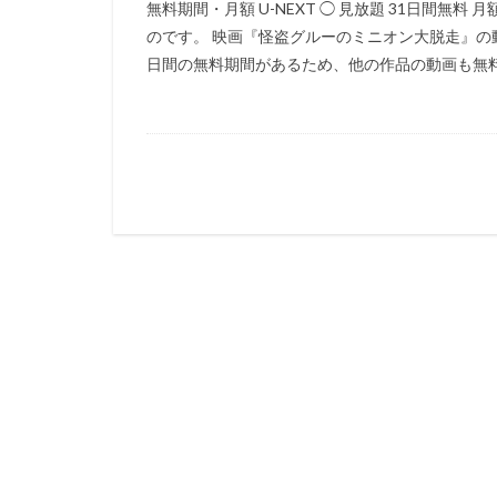
無料期間・月額 U-NEXT ◯ 見放題 31日間無料 
猪野学
岡崎
のです。 映画『怪盗グルーのミニオン大脱走』の動
日間の無料期間があるため、他の作品の動画も無料で
遠藤憲一
遠
郷里大輔
酒
重松花鳥
重
越田知明
轟
込山順子
近
近藤隆
追光
赤根和樹
鈴
鈴木あきえ
鈴木信吾
鈴
鈴木敏夫
鈴
野島昭生
野
野村須磨子
野間口徹
金
赤星昇一郎