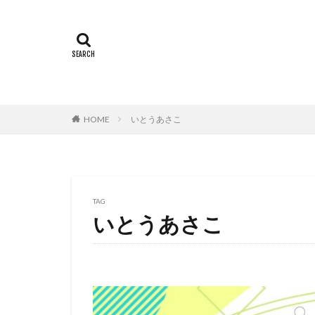
村中知
村井
村瀬 歩
村瀬
村田雄浩
村
本城雄太郎
本田紗来
本
HOME
いとうあさこ
杉ありさ
杉
来宮良子
東
松山ケンイチ
松岡美里
松
TAG
松方弘樹
松
いとうあさこ
東北新社
東
東宝株式会社フジ
東映動画
東
松井摩味
松
本上まなみ