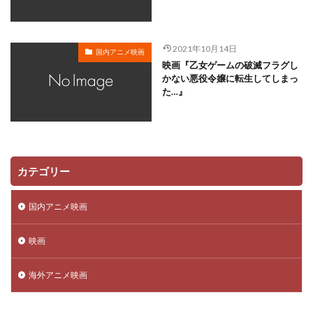
平井善之（アメリカザリガニ）
市原悦子
川登志夫
川越淳
川野達朗
川面真也
川﨑芽衣子
2021年10月14日
国内アニメ映画
工藤夕貴
工藤晴香
工藤進
工藤阿須加
映画『乙女ゲームの破滅フラグし
かない悪役令嬢に転生してしまっ
工藤静香
巽悠衣子
市原隼人
川田妙子
た…』
市川染五郎
市川治
市川猿之助
市村正親
市村浩佑
市来光弘
常泉忠通
常田富士男
常盤昌平
常盤祐貴
平井善之
川田紳司
川瀬晶子
島袋美由利
川井憲次
島香裕
カテゴリー
島﨑 信長
島﨑信長
嶋俊介
嶋村 侑
嶋村侑
嶋田翔平
巌金四郎
川上とも子
国内アニメ映画
川中子雅人
川久保潔
川原元幸
川澄綾子
映画
川原慶久
川原瑛都
川口敬一郎
川尻善昭
川島千代子
川島得愛
川島明(麒麟)
川島海荷
海外アニメ映画
川村万梨阿
川栄李奈
川浪葉子
斎藤司
斎藤志郎
松本健太
村松康雄
杉田智和