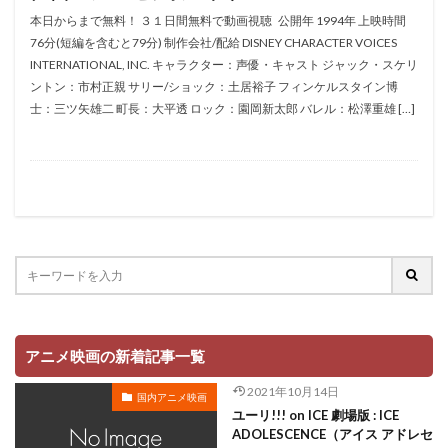
本日からまで無料！ ３１日間無料で動画視聴 公開年 1994年 上映時間
手塚秀彰
手嶌葵
手越祐也
折笠富美子
76分(短編を含むと79分) 制作会社/配給 DISNEY CHARACTER VOICES
折笠愛
押井守
押谷芽衣
拝真之介
INTERNATIONAL, INC. キャラクター：声優・キャスト ジャック・スケリ
ントン：市村正親 サリー/ショック：土居裕子 フィンケルスタイン博
拡森信吾
士：三ツ矢雄二 町長：大平透 ロック：園岡新太郎 バレル：松澤重雄 […]
政宗ダテニクル合体版製作委員会 (木下グループ、ドリームシ
フト、おっどあいくりえいてぃぶ)
所ジョージ
政宗一成
斉藤千和
斉藤壮馬
斉藤志郎
斉藤暁
斉藤次郎
斉藤洋介
斉藤貴美子
斎藤久
斎藤千和
斎藤博
手塚プロダクション
戸谷公次
志垣太郎
愛河里花子
志尊淳
志崎樺音
志村けん
志村知幸
志水淳児
志田有彩
志田未来
恒松あゆみ
恩地日出夫
悠木碧
アニメ映画の新着記事一覧
愛があれば大丈夫
愛美
戸田菜穂
慶長佑香
2021年10月14日
国内アニメ映画
戎怜菜
成宮寛貴
成瀬誠
成田凌
成田剣
ユーリ!!! on ICE 劇場版 : ICE
ADOLESCENCE（アイス アドレセ
成田紗矢香
我修院達也
戸松遥
戸田恵子