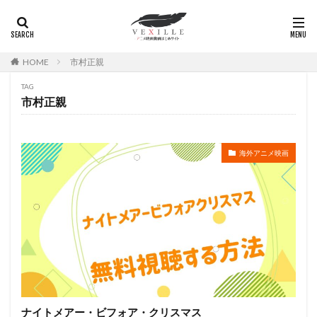
松本宰二
犬山犬子
弥生みつき
広瀬彰勇
広瀬正志
庄司将之
座古明史
庵野秀明
廣田行生
廣田裕介
弓場沙織
引坂理絵
HOME
市村正親
弥永和子
影山ヒロノブ
広江美奈
影山灯
TAG
市村正親
役所広司
後藤光祐
後藤哲夫
後藤圭二
後藤敦
後藤沙緒里
後藤淳平
後藤邑子
徐斌
徳丸完
広瀬すず
広橋涼
海外アニメ映画
徳永真利子
平野俊貴
平井駿佑
平尾隆之
平山あや
平岡拓真
平川大輔
平幹二朗
平松晶子
平泉成
平田宏美
平田広明
平田敏夫
平野文
広橋 涼
平野正人
平野稔
平野綾
幸村恵理
幸田夏穂
幸田直子
幸福の科学出版
幾原邦彦
広中雅志
広川太一郎
広森信吾
徳井青空
志乃原良子
ナイトメアー・ビフォア・クリスマス
平井祥恵
掛川裕彦
手塚眞
手塚祐介