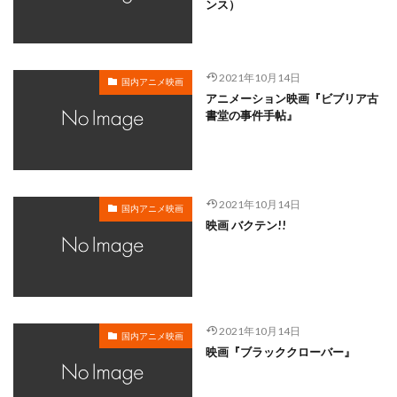
ンス）
戸田恵梨香
平井道子
平井理子
斎藤工
岸谷五朗
岩永洋昭
岩淵桃音
岩田光央
岩田安生
岩田彩
岩田陽葵
岩男潤子
2021年10月14日
国内アニメ映画
アニメーション映画『ビブリア古
岸尾だいすけ
岸田今日子
岸祐二
岸誠二
書堂の事件手帖』
岸野幸正
岩川泰千
岸靖人
峯田茉優
峰あつ子
島崎信長
島木譲二
島本須美
島村佳江
島村幸大
島津冴子
島涼香
2021年10月14日
島田岳洋
岩永哲哉
岩崎征実
島田紳助
国内アニメ映画
映画 バクテン!!
岡田浩暉
岡本瑞恵
岡本綾
岡本麻弥
岡村天斎
岡村明美
岡村美佳沙
岡珠希
岡田准一
岡田吉弘
岡田恵
岡田昌宣
岡田由紀子
岩崎了
岡田由記子
岡田美子
2021年10月14日
国内アニメ映画
岡田義徳
岡田誠
岡田麿里
岡部政明
映画『ブラッククローバー』
岩井七世
岩井俊二
岩居由希子
岩崎 征実
岩崎ひろし
島田敏
島美弥子