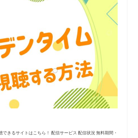
本アニメーション
日本サンライズ
日本テレビ
日本テレビ放送網
日村勇紀
日笠陽子
新谷恵
日野佑美
日野未歩
日
日高政光
日高里菜
日髙のり子
早川毅
早水リサ
早見沙
明石一
新名彩乃
斎藤桃子
斎藤楓子
斎藤歩
斎藤汰鷹
龍音
斎賀みつき
斧アツシ
新井里美
新井陽次郎
新垣樽
房昭之
新木優子
新津ちせ
新海クリエイティブ
新海誠
の王子様製作委員会
新田恵海
新田明男
新田海統
新田真剣佑
慧
木村佳乃
木下浩之
木下直哉｜清丸悟
木下秀雄
木下
木内秀信
木島隆一
木崎文智
木戸衣吹
木本武宏（TKO）
村拓哉
木村昴
木村珠莉
木村皐誠
木村美穂（阿佐ヶ谷姉妹）
梨憲武
木藤聡子
木野日菜
末次美沙緒
朝倉栄介
朝井彩
星野源
星野貴紀
映画「ガラスのうさぎ」製作委員会
映画「日本沈
ロジェクト
映画センター全国連絡会議
春名風花
春日萌花
春
我部和恭
曽根洋介
朝丘雪路
最上嗣生
最上莉奈
有川博
聴できるサイトはこちら！ 配信サービス 配信状況 無料期間・
賀由樹子
有馬瑞香
望月久代
望月健一
望月智充
望田ひ