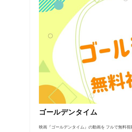
日巻裕二
日
日本ヘラルド映画
日高のり子
新藤乃里子
斎藤隆
斎藤
新妻聖子
新
新生劇場版テニス
星光子
末澤
木内レイコ
朝倉あき
木
木村雅史
木
曽我部和行
ゴールデンタイム
映画はなかっぱプ
曽我町子
曽
映画『ゴールデンタイム』の動画を フルで無料視
有村架純
有