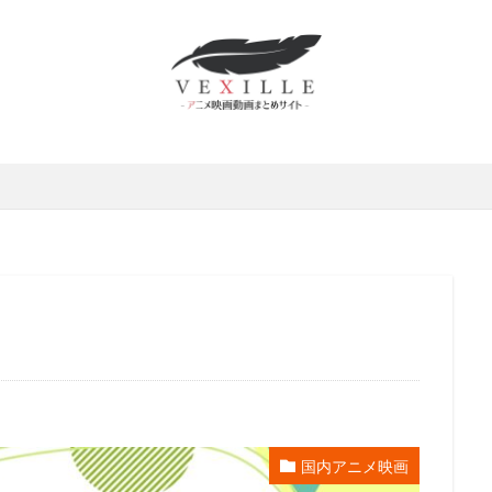
かずさ
村俊英
村千絵
村山明
村川梨衣
村治学
杉
修功
村瀬歩
村田博美
村田和也
村田太志
村田彩
野佑太
杜野まこ
杉田 智和
杉村理加
東京テアトル
本田
本多力
本多真梨子
本多知恵子
本多美季
本橋大輔
本渡
田翼
本田裕之
本郷みつる
杉村ちか子
朱夏
朴 璐美
井ギサブロー
杉咲花
杉山佳寿
杉山佳寿子
杉山紀彰
杉
京ムービー新社
本井えみ
松岡禎丞
松尾佳子
松尾衡
松
松山洋
松山鷹志
松岡そのか
松岡ミユキ
松岡文雄
松
宮五郎
松岡茉優
松島みのり
松崎しげる
松嶋菜々子
松
本さち
松本まりか
松本ヨシロウ
松本保典
松本修
松寺
條加那子
東地宏樹
東宝
東宝映像事業部
東宝東和
テレビジョン旭通信社
東山奈央
東急エージェンシー
東映
東
映洋画
東美江
松原雅子
東野英治郎
松たか子
松下周平
井玲奈
松井菜桜子
松元恵
松元惠
松元環季
松原智恵子
国内アニメ映画
斎藤恵理
日活株式会社
新谷良子
新道乃里子
日下武史