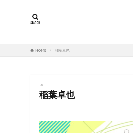
村中知
村井
村瀬 歩
村瀬
村田雄浩
村
本城雄太郎
本田紗来
本
HOME
稲葉卓也
杉ありさ
杉
来宮良子
東
松山ケンイチ
松岡美里
松
TAG
松方弘樹
松
稲葉卓也
東北新社
東
東宝株式会社フジ
東映動画
東
松井摩味
松
本上まなみ