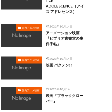
: ICE
ADOLESCENCE（アイ
ス アドレセンス）
野由利加
日野聡
織
新谷真弓
2021年10月14日
国内アニメ映画
斎藤洋一郎
アニメーション映画
助
新田英人
『ビブリア古書堂の事
件手帖』
明比正行
2021年10月14日
隆行
木内 秀信
国内アニメ映画
映画 バクテン!!
木村彩由実
木村良平
加
星野充昭
没」製作委員会
2021年10月14日
国内アニメ映画
映画『ブラッククロー
風亭柳橋
バー』
有本欽隆
まり
犬山イヌコ