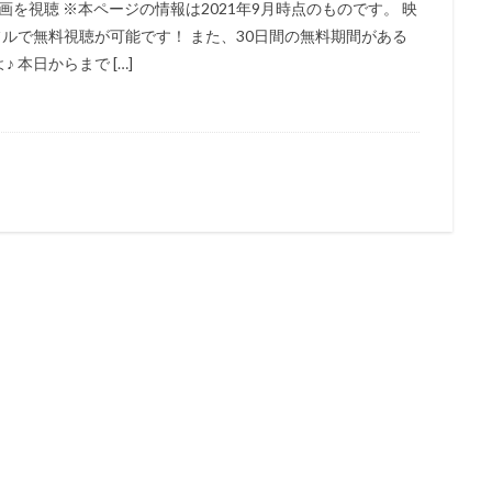
9円 動画を視聴 ※本ページの情報は2021年9月時点のものです。 映
能士
遠藤綾
道井悠
遠藤久美子
遠藤卓司
遠藤大智
フルで無料視聴が可能です！ また、30日間の無料期間がある
本日からまで […]
藤璃菜
遠藤章史
遠藤純
遠藤純一
郭智博
遊佐浩二
井一圭
酒井美紀
酒井良太
醍醐虎汰朗
醍醐貢正
里村洋
田敦司
遊戯王
進藤尚美
野中秀哲
近木裕哉
赤﨑千夏
木一騎
辰巳努
辻本貴則
辻村真人
辻萬長
辻親八
石真介
進藤一宏
近藤信宏
近藤喜文
近藤好美
近藤孝行
動画
速水奨
逢坂良太
逢葉まどか
進藤あまね
野々村真
木れい子
金田アキ
金田明夫
金田朋子
釘宮理恵
鈴々舎
鈴木ほのか
鈴木みえ
鈴木みのり
鈴木やすし
鈴木ヤスシ
木健一
鈴木健太郎
鈴木利正
鈴木勝美
鈴木千尋
鈴木富
木杏
鈴木杏樹
金澤洪充
金子有希
野呂真愛
野沢聡
島裕史
野川さくら
野末武志
野村信次
野村勝人
野村周
野水伊織
野沢那智
金子大地
野沢雅子
野田圭一
野田順
世俊
金丸淳一
金元寿子
金内吉男
金内喜久夫
金城武
鈴木毬花
虫プロダクション
藤生聖子
藤田咲
藤田彩華