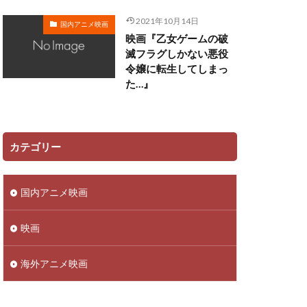
遠藤広之
2021年10月14日
国内アニメ映画
映画『乙女ゲームの破
郷田ほづみ
滅フラグしかない悪役
里見京子
令嬢に転生してしまっ
越後屋コースケ
た…』
辻谷耕史
近藤春菜
野中藍
カテゴリー
馬風
鈴代紗弓
金尾哲夫
国内アニメ映画
子
鈴木崚汰
野島健児
映画
平
野村道子
海外アニメ映画
子
野美紗子
赤羽根健治
藤田春香