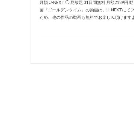
月額 U-NEXT ◯ 見放題 31日間無料 月額218
猪野学
岡崎
画『ゴールデンタイム』の動画は、U-NEXTにて
ため、他の作品の動画も無料でお楽しみ頂けますよ♪ 
遠藤憲一
遠
郷里大輔
酒
重松花鳥
重
越田知明
轟
込山順子
近
近藤隆
追光
赤根和樹
鈴
鈴木あきえ
鈴木信吾
鈴
鈴木敏夫
鈴
野島昭生
野
野村須磨子
野間口徹
金
赤星昇一郎