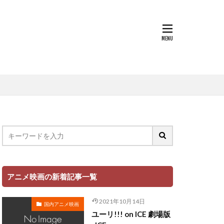
浦しおり
村田志織
貴子
楓
本田望結
朴璐美
本ゆう
杉本沙織
尾銀三
岡洋子
松岡由貴
平孝太郎
千恵美
松坂桃李
アニメ映画の新着記事一覧
映アニメーション
松井恵理子
2021年10月14日
国内アニメ映画
本名陽子
ユーリ!!! on ICE 劇場版
日下由美