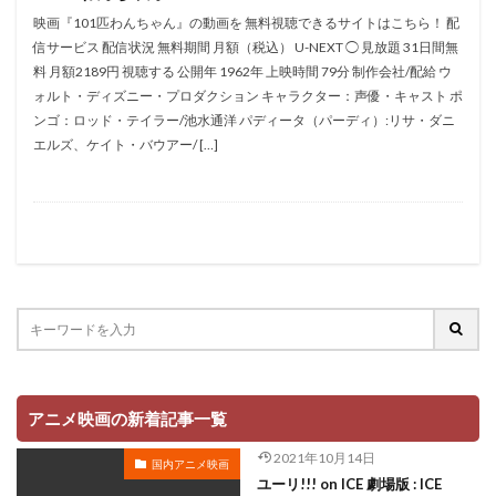
折笠愛
押井守
押谷芽衣
拝真之介
映画『101匹わんちゃん』の動画を 無料視聴できるサイトはこちら！ 配
信サービス 配信状況 無料期間 月額（税込） U-NEXT ◯ 見放題 31日間無
拡森信吾
料 月額2189円 視聴する 公開年 1962年 上映時間 79分 制作会社/配給 ウ
政宗ダテニクル合体版製作委員会 (木下グループ、ドリームシ
ォルト・ディズニー・プロダクション キャラクター：声優・キャスト ポ
フト、おっどあいくりえいてぃぶ)
ンゴ：ロッド・テイラー/池水通洋 パディータ（パーディ）:リサ・ダニ
所ジョージ
政宗一成
斉藤千和
斉藤壮馬
エルズ、ケイト・バウアー/ […]
斉藤志郎
斉藤暁
斉藤次郎
斉藤洋介
斉藤貴美子
斎藤久
斎藤千和
斎藤博
手塚プロダクション
戸谷公次
志垣太郎
愛河里花子
志尊淳
志崎樺音
志村けん
志村知幸
志水淳児
志田有彩
志田未来
恒松あゆみ
恩地日出夫
悠木碧
愛があれば大丈夫
愛美
戸田菜穂
慶長佑香
戎怜菜
成宮寛貴
成瀬誠
成田凌
成田剣
アニメ映画の新着記事一覧
成田紗矢香
我修院達也
戸松遥
戸田恵子
2021年10月14日
国内アニメ映画
戸田恵梨香
平井道子
平井理子
斎藤工
ユーリ!!! on ICE 劇場版 : ICE