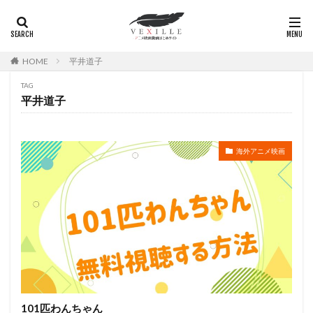
広瀬正志
庄司将之
座古明史
庵野秀明
廣田行生
廣田裕介
弓場沙織
引坂理絵
弥永和子
影山ヒロノブ
広江美奈
影山灯
HOME
平井道子
役所広司
後藤光祐
後藤哲夫
後藤圭二
TAG
後藤敦
後藤沙緒里
後藤淳平
後藤邑子
平井道子
徐斌
徳丸完
広瀬すず
広橋涼
徳永真利子
平野俊貴
平井駿佑
平尾隆之
海外アニメ映画
平山あや
平岡拓真
平川大輔
平幹二朗
平松晶子
平泉成
平田宏美
平田広明
平田敏夫
平野文
広橋 涼
平野正人
平野稔
平野綾
幸村恵理
幸田夏穂
幸田直子
幸福の科学出版
幾原邦彦
広中雅志
広川太一郎
広森信吾
徳井青空
志乃原良子
平井祥恵
掛川裕彦
手塚眞
手塚祐介
手塚秀彰
手嶌葵
手越祐也
折笠富美子
101匹わんちゃん