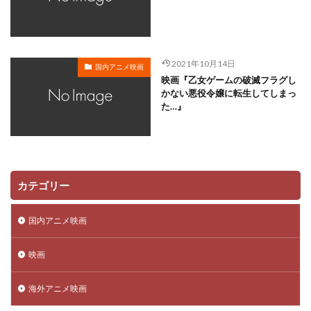
川越淳
川野達朗
川面真也
川﨑芽衣子
工藤夕貴
工藤晴香
工藤進
工藤阿須加
工藤静香
巽悠衣子
市原隼人
川田妙子
2021年10月14日
国内アニメ映画
市川染五郎
市川治
市川猿之助
市村正親
映画『乙女ゲームの破滅フラグし
市村浩佑
市来光弘
常泉忠通
常田富士男
かない悪役令嬢に転生してしまっ
た…』
常盤昌平
常盤祐貴
平井善之
川田紳司
川瀬晶子
島袋美由利
川井憲次
島香裕
島﨑 信長
島﨑信長
嶋俊介
嶋村 侑
嶋村侑
嶋田翔平
巌金四郎
川上とも子
カテゴリー
川中子雅人
川久保潔
川原元幸
川澄綾子
川原慶久
川原瑛都
川口敬一郎
川尻善昭
国内アニメ映画
川島千代子
川島得愛
川島明(麒麟)
川島海荷
映画
川村万梨阿
川栄李奈
川浪葉子
斎藤司
斎藤志郎
松本健太
村松康雄
杉田智和
海外アニメ映画
杏
村上想太
村中 知
村中知
村井かずさ