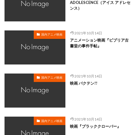
岸谷五朗
岩永洋昭
岩淵桃音
岩田光央
ADOLESCENCE（アイス アドレセ
ンス）
岩田安生
岩田彩
岩田陽葵
岩男潤子
岸尾だいすけ
岸田今日子
岸祐二
岸誠二
岸野幸正
岩川泰千
岸靖人
峯田茉優
2021年10月14日
国内アニメ映画
峰あつ子
島崎信長
島木譲二
島本須美
アニメーション映画『ビブリア古
書堂の事件手帖』
島村佳江
島村幸大
島津冴子
島涼香
島田岳洋
岩永哲哉
岩崎征実
島田紳助
岡田浩暉
岡本瑞恵
岡本綾
岡本麻弥
岡村天斎
岡村明美
岡村美佳沙
岡珠希
2021年10月14日
国内アニメ映画
映画 バクテン!!
岡田准一
岡田吉弘
岡田恵
岡田昌宣
岡田由紀子
岩崎了
岡田由記子
岡田美子
岡田義徳
岡田誠
岡田麿里
岡部政明
岩井七世
岩井俊二
岩居由希子
岩崎 征実
2021年10月14日
岩崎ひろし
島田敏
島美弥子
国内アニメ映画
映画『ブラッククローバー』
平井善之（アメリカザリガニ）
市原悦子
川登志夫