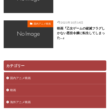
川越淳
川野達朗
川面真也
川﨑芽衣子
工藤夕貴
工藤晴香
工藤進
工藤阿須加
工藤静香
巽悠衣子
市原隼人
川田妙子
2021年10月14日
国内アニメ映画
市川染五郎
市川治
市川猿之助
市村正親
映画『乙女ゲームの破滅フラグし
市村浩佑
市来光弘
常泉忠通
常田富士男
かない悪役令嬢に転生してしまっ
た…』
常盤昌平
常盤祐貴
平井善之
川田紳司
川瀬晶子
島袋美由利
川井憲次
島香裕
島﨑 信長
島﨑信長
嶋俊介
嶋村 侑
嶋村侑
嶋田翔平
巌金四郎
川上とも子
カテゴリー
川中子雅人
川久保潔
川原元幸
川澄綾子
川原慶久
川原瑛都
川口敬一郎
川尻善昭
国内アニメ映画
川島千代子
川島得愛
川島明(麒麟)
川島海荷
映画
川村万梨阿
川栄李奈
川浪葉子
斎藤司
斎藤志郎
松本健太
村松康雄
杉田智和
海外アニメ映画
杏
村上想太
村中 知
村中知
村井かずさ