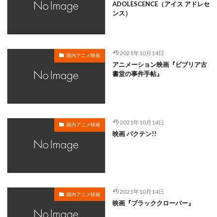
岸谷五朗
岩永洋昭
岩淵桃音
岩田光央
ADOLESCENCE（アイス アドレセ
ンス）
岩田安生
岩田彩
岩田陽葵
岩男潤子
岸尾だいすけ
岸田今日子
岸祐二
岸誠二
岸野幸正
岩川泰千
岸靖人
峯田茉優
2021年10月14日
国内アニメ映画
峰あつ子
島崎信長
島木譲二
島本須美
アニメーション映画『ビブリア古
書堂の事件手帖』
島村佳江
島村幸大
島津冴子
島涼香
島田岳洋
岩永哲哉
岩崎征実
島田紳助
岡田浩暉
岡本瑞恵
岡本綾
岡本麻弥
岡村天斎
岡村明美
岡村美佳沙
岡珠希
2021年10月14日
国内アニメ映画
映画 バクテン!!
岡田准一
岡田吉弘
岡田恵
岡田昌宣
岡田由紀子
岩崎了
岡田由記子
岡田美子
岡田義徳
岡田誠
岡田麿里
岡部政明
岩井七世
岩井俊二
岩居由希子
岩崎 征実
2021年10月14日
岩崎ひろし
島田敏
島美弥子
国内アニメ映画
映画『ブラッククローバー』
平井善之（アメリカザリガニ）
市原悦子
川登志夫