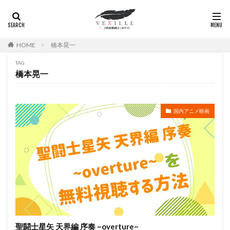
広瀬正志
庄司将之
座古明史
庵野秀明
廣田行生
廣田裕介
弓場沙織
引坂理絵
弥永和子
影山ヒロノブ
広江美奈
影山灯
HOME
橋本晃一
役所広司
後藤光祐
後藤哲夫
後藤圭二
TAG
後藤敦
後藤沙緒里
後藤淳平
後藤邑子
橋本晃一
徐斌
徳丸完
広瀬すず
広橋涼
徳永真利子
平野俊貴
平井駿佑
平尾隆之
国内アニメ映画
平山あや
平岡拓真
平川大輔
平幹二朗
平松晶子
平泉成
平田宏美
平田広明
平田敏夫
平野文
広橋 涼
平野正人
平野稔
平野綾
幸村恵理
幸田夏穂
幸田直子
幸福の科学出版
幾原邦彦
広中雅志
広川太一郎
広森信吾
徳井青空
志乃原良子
平井祥恵
掛川裕彦
手塚眞
手塚祐介
手塚秀彰
手嶌葵
手越祐也
折笠富美子
聖闘士星矢 天界編 序奏 ~overture~