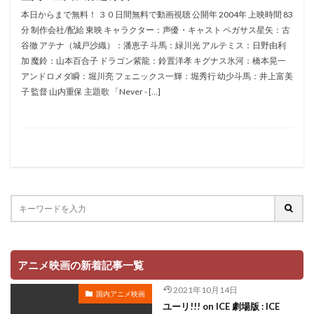
折笠愛
押井守
押谷芽衣
拝真之介
本日からまで無料！ ３０日間無料で動画視聴 公開年 2004年 上映時間 83
分 制作会社/配給 東映 キャラクター：声優・キャスト ペガサス星矢：古
拡森信吾
谷徹 アテナ（城戸沙織）：潘恵子 斗馬：緑川光 アルテミス：日野由利
政宗ダテニクル合体版製作委員会 (木下グループ、ドリームシ
加 魔鈴：山本百合子 ドラゴン紫龍：鈴置洋孝 キグナス氷河：橋本晃一
フト、おっどあいくりえいてぃぶ)
アンドロメダ瞬：堀川亮 フェニックス一輝：堀秀行 幼少斗馬：井上富美
所ジョージ
政宗一成
斉藤千和
斉藤壮馬
子 監督 山内重保 主題歌 「Never - […]
斉藤志郎
斉藤暁
斉藤次郎
斉藤洋介
斉藤貴美子
斎藤久
斎藤千和
斎藤博
手塚プロダクション
戸谷公次
志垣太郎
愛河里花子
志尊淳
志崎樺音
志村けん
志村知幸
志水淳児
志田有彩
志田未来
恒松あゆみ
恩地日出夫
悠木碧
愛があれば大丈夫
愛美
戸田菜穂
慶長佑香
戎怜菜
成宮寛貴
成瀬誠
成田凌
成田剣
アニメ映画の新着記事一覧
成田紗矢香
我修院達也
戸松遥
戸田恵子
2021年10月14日
国内アニメ映画
戸田恵梨香
平井道子
平井理子
斎藤工
ユーリ!!! on ICE 劇場版 : ICE