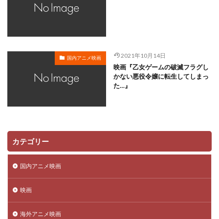
工藤静香
巽悠衣子
市原隼人
川田妙子
市川染五郎
市川治
市川猿之助
市村正親
市村浩佑
市来光弘
常泉忠通
常田富士男
2021年10月14日
常盤昌平
常盤祐貴
平井善之
川田紳司
国内アニメ映画
映画『乙女ゲームの破滅フラグし
川瀬晶子
島袋美由利
川井憲次
島香裕
かない悪役令嬢に転生してしまっ
た…』
島﨑 信長
島﨑信長
嶋俊介
嶋村 侑
嶋村侑
嶋田翔平
巌金四郎
川上とも子
川中子雅人
川久保潔
川原元幸
川澄綾子
川原慶久
川原瑛都
川口敬一郎
川尻善昭
カテゴリー
川島千代子
川島得愛
川島明(麒麟)
川島海荷
川村万梨阿
川栄李奈
川浪葉子
斎藤司
国内アニメ映画
斎藤志郎
松本健太
村松康雄
杉田智和
杏
村上想太
村中 知
村中知
村井かずさ
映画
村俊英
村千絵
村山明
村川梨衣
村治学
海外アニメ映画
杉浦しおり
村瀬 歩
村瀬修功
村瀬歩