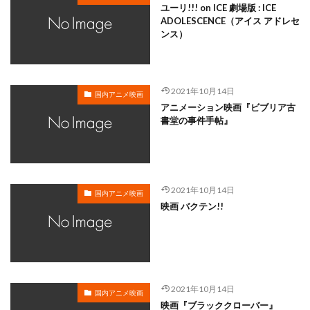
ユーリ!!! on ICE 劇場版 : ICE
岸尾だいすけ
岸田今日子
岸祐二
岸誠二
ADOLESCENCE（アイス アドレセ
ンス）
岸野幸正
岩川泰千
岸靖人
峯田茉優
峰あつ子
島崎信長
島木譲二
島本須美
島村佳江
島村幸大
島津冴子
島涼香
2021年10月14日
国内アニメ映画
島田岳洋
岩永哲哉
岩崎征実
島田紳助
アニメーション映画『ビブリア古
岡田浩暉
岡本瑞恵
岡本綾
岡本麻弥
書堂の事件手帖』
岡村天斎
岡村明美
岡村美佳沙
岡珠希
岡田准一
岡田吉弘
岡田恵
岡田昌宣
岡田由紀子
岩崎了
岡田由記子
岡田美子
2021年10月14日
国内アニメ映画
岡田義徳
岡田誠
岡田麿里
岡部政明
映画 バクテン!!
岩井七世
岩井俊二
岩居由希子
岩崎 征実
岩崎ひろし
島田敏
島美弥子
平井善之（アメリカザリガニ）
市原悦子
川登志夫
川越淳
川野達朗
川面真也
川﨑芽衣子
2021年10月14日
国内アニメ映画
映画『ブラッククローバー』
工藤夕貴
工藤晴香
工藤進
工藤阿須加