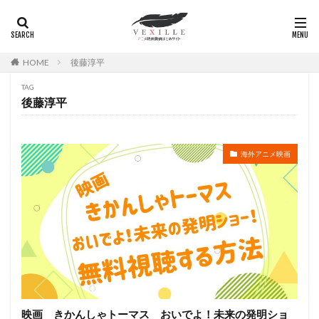
弥永和子
影山ヒロノブ
広江美奈
影山灯
役所広司
後藤光祐
後藤哲夫
後藤圭二
HOME
後藤淳平
後藤敦
後藤沙緒里
後藤淳平
後藤邑子
徐斌
徳丸完
広瀬すず
広橋涼
TAG
後藤淳平
徳永真利子
平野俊貴
平井駿佑
平尾隆之
平山あや
平岡拓真
平川大輔
平幹二朗
平松晶子
平泉成
平田宏美
平田広明
海外アニメ映画
平田敏夫
平野文
広橋 涼
平野正人
平野稔
平野綾
幸村恵理
幸田夏穂
幸田直子
幸福の科学出版
幾原邦彦
広中雅志
広川太一郎
広森信吾
徳井青空
志乃原良子
平井祥恵
掛川裕彦
手塚眞
手塚祐介
手塚秀彰
手嶌葵
手越祐也
折笠富美子
折笠愛
押井守
押谷芽衣
拝真之介
映画 きかんしゃトーマス おいでよ！未来の発明ショ