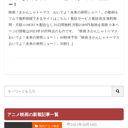
拡森信吾
ー！
政宗ダテニクル合体版製作委員会 (木下グループ、ドリームシ
映画『きかんしゃトーマス おいでよ！未来の発明ショー！』の動画を
フト、おっどあいくりえいてぃぶ)
フルで無料視聴できるサイトはこちら！ 配信サービス 配信状況 無料期
所ジョージ
政宗一成
斉藤千和
斉藤壮馬
間・月額 U-NEXT ✕ 配信なし 31日間無料 月額2189円 動画を視聴 ※本ペ
ージの情報は2021年10月時点のものです。 『映画 きかんしゃトーマス
斉藤志郎
斉藤暁
斉藤次郎
斉藤洋介
おいでよ！未来の発明ショー！』60秒本予告『映画 きかんしゃトーマス
斉藤貴美子
斎藤久
斎藤千和
斎藤博
おいでよ！未来の発明ショー！』30秒 […]
手塚プロダクション
戸谷公次
志垣太郎
愛河里花子
志尊淳
志崎樺音
志村けん
志村知幸
志水淳児
志田有彩
志田未来
恒松あゆみ
恩地日出夫
悠木碧
愛があれば大丈夫
愛美
戸田菜穂
慶長佑香
戎怜菜
成宮寛貴
成瀬誠
成田凌
成田剣
成田紗矢香
我修院達也
戸松遥
戸田恵子
戸田恵梨香
平井道子
平井理子
斎藤工
アニメ映画の新着記事一覧
岸谷五朗
岩永洋昭
岩淵桃音
岩田光央
2021年10月14日
岩田安生
岩田彩
岩田陽葵
岩男潤子
国内アニメ映画