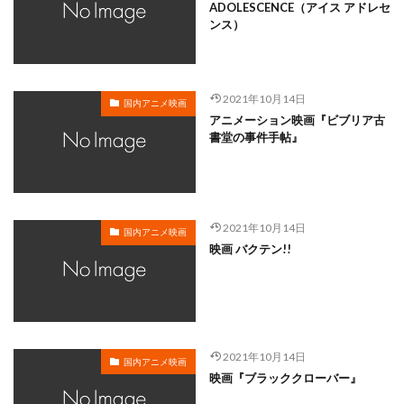
岸谷五朗
岩永洋昭
岩淵桃音
岩田光央
ADOLESCENCE（アイス アドレセ
ンス）
岩田安生
岩田彩
岩田陽葵
岩男潤子
岸尾だいすけ
岸田今日子
岸祐二
岸誠二
岸野幸正
岩川泰千
岸靖人
峯田茉優
2021年10月14日
国内アニメ映画
峰あつ子
島崎信長
島木譲二
島本須美
アニメーション映画『ビブリア古
書堂の事件手帖』
島村佳江
島村幸大
島津冴子
島涼香
島田岳洋
岩永哲哉
岩崎征実
島田紳助
岡田浩暉
岡本瑞恵
岡本綾
岡本麻弥
岡村天斎
岡村明美
岡村美佳沙
岡珠希
2021年10月14日
国内アニメ映画
映画 バクテン!!
岡田准一
岡田吉弘
岡田恵
岡田昌宣
岡田由紀子
岩崎了
岡田由記子
岡田美子
岡田義徳
岡田誠
岡田麿里
岡部政明
岩井七世
岩井俊二
岩居由希子
岩崎 征実
2021年10月14日
岩崎ひろし
島田敏
島美弥子
国内アニメ映画
映画『ブラッククローバー』
平井善之（アメリカザリガニ）
市原悦子
川登志夫