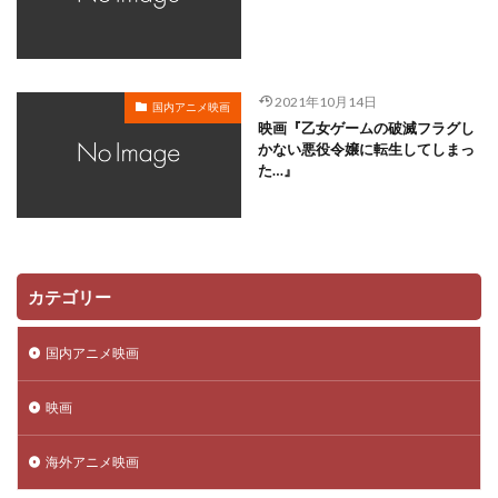
川越淳
川野達朗
川面真也
川﨑芽衣子
工藤夕貴
工藤晴香
工藤進
工藤阿須加
工藤静香
巽悠衣子
市原隼人
川田妙子
2021年10月14日
国内アニメ映画
市川染五郎
市川治
市川猿之助
市村正親
映画『乙女ゲームの破滅フラグし
市村浩佑
市来光弘
常泉忠通
常田富士男
かない悪役令嬢に転生してしまっ
た…』
常盤昌平
常盤祐貴
平井善之
川田紳司
川瀬晶子
島袋美由利
川井憲次
島香裕
島﨑 信長
島﨑信長
嶋俊介
嶋村 侑
嶋村侑
嶋田翔平
巌金四郎
川上とも子
カテゴリー
川中子雅人
川久保潔
川原元幸
川澄綾子
川原慶久
川原瑛都
川口敬一郎
川尻善昭
国内アニメ映画
川島千代子
川島得愛
川島明(麒麟)
川島海荷
映画
川村万梨阿
川栄李奈
川浪葉子
斎藤司
斎藤志郎
松本健太
村松康雄
杉田智和
海外アニメ映画
杏
村上想太
村中 知
村中知
村井かずさ