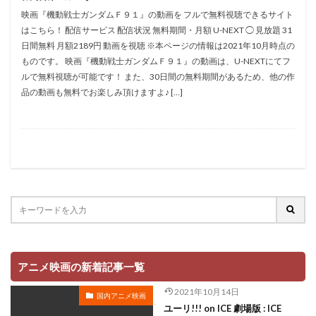
折笠愛
押井守
押谷芽衣
拝真之介
映画『機動戦士ガンダムＦ９１』の動画を フルで無料視聴できるサイト
はこちら！ 配信サービス 配信状況 無料期間・月額 U-NEXT ◯ 見放題 31
拡森信吾
日間無料 月額2189円 動画を視聴 ※本ページの情報は2021年10月時点の
政宗ダテニクル合体版製作委員会 (木下グループ、ドリームシ
ものです。 映画『機動戦士ガンダムＦ９１』の動画は、U-NEXTにてフ
フト、おっどあいくりえいてぃぶ)
ルで無料視聴が可能です！ また、30日間の無料期間があるため、他の作
所ジョージ
政宗一成
斉藤千和
斉藤壮馬
品の動画も無料でお楽しみ頂けますよ♪ […]
斉藤志郎
斉藤暁
斉藤次郎
斉藤洋介
斉藤貴美子
斎藤久
斎藤千和
斎藤博
手塚プロダクション
戸谷公次
志垣太郎
愛河里花子
志尊淳
志崎樺音
志村けん
志村知幸
志水淳児
志田有彩
志田未来
恒松あゆみ
恩地日出夫
悠木碧
愛があれば大丈夫
愛美
戸田菜穂
慶長佑香
戎怜菜
成宮寛貴
成瀬誠
成田凌
成田剣
アニメ映画の新着記事一覧
成田紗矢香
我修院達也
戸松遥
戸田恵子
2021年10月14日
国内アニメ映画
戸田恵梨香
平井道子
平井理子
斎藤工
ユーリ!!! on ICE 劇場版 : ICE