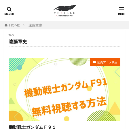
広瀬正志
庄司将之
座古明史
庵野秀明
廣田行生
廣田裕介
弓場沙織
引坂理絵
弥永和子
影山ヒロノブ
広江美奈
影山灯
HOME
遠藤章史
役所広司
後藤光祐
後藤哲夫
後藤圭二
TAG
後藤敦
後藤沙緒里
後藤淳平
後藤邑子
遠藤章史
徐斌
徳丸完
広瀬すず
広橋涼
徳永真利子
平野俊貴
平井駿佑
平尾隆之
国内アニメ映画
平山あや
平岡拓真
平川大輔
平幹二朗
平松晶子
平泉成
平田宏美
平田広明
平田敏夫
平野文
広橋 涼
平野正人
平野稔
平野綾
幸村恵理
幸田夏穂
幸田直子
幸福の科学出版
幾原邦彦
広中雅志
広川太一郎
広森信吾
徳井青空
志乃原良子
平井祥恵
掛川裕彦
手塚眞
手塚祐介
手塚秀彰
手嶌葵
手越祐也
折笠富美子
機動戦士ガンダムＦ９１