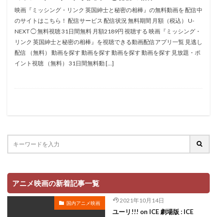
折笠愛
押井守
押谷芽衣
拝真之介
映画『ミッシング・リンク 英国紳士と秘密の相棒』の無料動画を 配信中
のサイトはこちら！ 配信サービス 配信状況 無料期間 月額（税込） U-
拡森信吾
NEXT ◯ 無料視聴 31日間無料 月額2189円 視聴する 映画『ミッシング・
政宗ダテニクル合体版製作委員会 (木下グループ、ドリームシ
リンク 英国紳士と秘密の相棒』を視聴できる動画配信アプリ一覧 見逃し
フト、おっどあいくりえいてぃぶ)
配信 （無料） 動画を探す 動画を探す 動画を探す 動画を探す 見放題・ポ
所ジョージ
政宗一成
斉藤千和
斉藤壮馬
イント視聴 （無料） 31日間無料動 […]
斉藤志郎
斉藤暁
斉藤次郎
斉藤洋介
斉藤貴美子
斎藤久
斎藤千和
斎藤博
手塚プロダクション
戸谷公次
志垣太郎
愛河里花子
志尊淳
志崎樺音
志村けん
志村知幸
志水淳児
志田有彩
志田未来
恒松あゆみ
恩地日出夫
悠木碧
愛があれば大丈夫
愛美
戸田菜穂
慶長佑香
戎怜菜
成宮寛貴
成瀬誠
成田凌
成田剣
アニメ映画の新着記事一覧
成田紗矢香
我修院達也
戸松遥
戸田恵子
2021年10月14日
国内アニメ映画
戸田恵梨香
平井道子
平井理子
斎藤工
ユーリ!!! on ICE 劇場版 : ICE