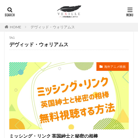
広瀬正志
庄司将之
座古明史
庵野秀明
廣田行生
廣田裕介
弓場沙織
引坂理絵
弥永和子
影山ヒロノブ
広江美奈
影山灯
HOME
デヴィッド・ウォリアムス
役所広司
後藤光祐
後藤哲夫
後藤圭二
TAG
後藤敦
後藤沙緒里
後藤淳平
後藤邑子
デヴィッド・ウォリアムス
徐斌
徳丸完
広瀬すず
広橋涼
徳永真利子
平野俊貴
平井駿佑
平尾隆之
海外アニメ映画
平山あや
平岡拓真
平川大輔
平幹二朗
平松晶子
平泉成
平田宏美
平田広明
平田敏夫
平野文
広橋 涼
平野正人
平野稔
平野綾
幸村恵理
幸田夏穂
幸田直子
幸福の科学出版
幾原邦彦
広中雅志
広川太一郎
広森信吾
徳井青空
志乃原良子
平井祥恵
掛川裕彦
手塚眞
手塚祐介
手塚秀彰
手嶌葵
手越祐也
折笠富美子
ミッシング・リンク 英国紳士と秘密の相棒