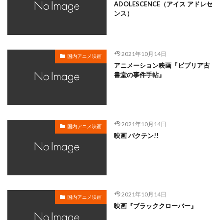
岸谷五朗
岩永洋昭
岩淵桃音
岩田光央
ADOLESCENCE（アイス アドレセ
ンス）
岩田安生
岩田彩
岩田陽葵
岩男潤子
岸尾だいすけ
岸田今日子
岸祐二
岸誠二
岸野幸正
岩川泰千
岸靖人
峯田茉優
2021年10月14日
国内アニメ映画
峰あつ子
島崎信長
島木譲二
島本須美
アニメーション映画『ビブリア古
書堂の事件手帖』
島村佳江
島村幸大
島津冴子
島涼香
島田岳洋
岩永哲哉
岩崎征実
島田紳助
岡田浩暉
岡本瑞恵
岡本綾
岡本麻弥
岡村天斎
岡村明美
岡村美佳沙
岡珠希
2021年10月14日
国内アニメ映画
映画 バクテン!!
岡田准一
岡田吉弘
岡田恵
岡田昌宣
岡田由紀子
岩崎了
岡田由記子
岡田美子
岡田義徳
岡田誠
岡田麿里
岡部政明
岩井七世
岩井俊二
岩居由希子
岩崎 征実
2021年10月14日
岩崎ひろし
島田敏
島美弥子
国内アニメ映画
映画『ブラッククローバー』
平井善之（アメリカザリガニ）
市原悦子
川登志夫