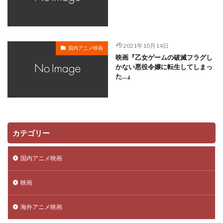
川越淳
川野達朗
川面真也
川﨑芽衣子
工藤夕貴
工藤晴香
工藤進
工藤阿須加
工藤静香
巽悠衣子
市原隼人
川田妙子
2021年10月14日
国内アニメ映画
市川染五郎
市川治
市川猿之助
市村正親
映画『乙女ゲームの破滅フラグし
市村浩佑
市来光弘
常泉忠通
常田富士男
かない悪役令嬢に転生してしまっ
た…』
常盤昌平
常盤祐貴
平井善之
川田紳司
川瀬晶子
島袋美由利
川井憲次
島香裕
島﨑 信長
島﨑信長
嶋俊介
嶋村 侑
嶋村侑
嶋田翔平
巌金四郎
川上とも子
カテゴリー
川中子雅人
川久保潔
川原元幸
川澄綾子
川原慶久
川原瑛都
川口敬一郎
川尻善昭
国内アニメ映画
川島千代子
川島得愛
川島明(麒麟)
川島海荷
映画
川村万梨阿
川栄李奈
川浪葉子
斎藤司
斎藤志郎
松本健太
村松康雄
杉田智和
海外アニメ映画
杏
村上想太
村中 知
村中知
村井かずさ