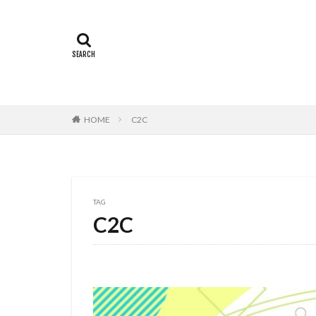
村中知
村井
村瀬 歩
村瀬
村田雄浩
村
本城雄太郎
本田紗来
本
HOME
C2C
杉ありさ
杉
来宮良子
東
松山ケンイチ
松岡美里
松
TAG
松方弘樹
松
C2C
東北新社
東
東宝株式会社フジ
東映動画
東
松井摩味
松
本上まなみ