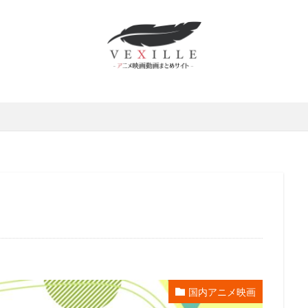
かずさ
村俊英
村千絵
村山明
村川梨衣
村治学
杉
修功
村瀬歩
村田博美
村田和也
村田太志
村田彩
野佑太
杜野まこ
杉田 智和
杉村理加
東京テアトル
本田
本多力
本多真梨子
本多知恵子
本多美季
本橋大輔
本渡
田翼
本田裕之
本郷みつる
杉村ちか子
朱夏
朴 璐美
井ギサブロー
杉咲花
杉山佳寿
杉山佳寿子
杉山紀彰
杉
京ムービー新社
本井えみ
松岡禎丞
松尾佳子
松尾衡
松
松山洋
松山鷹志
松岡そのか
松岡ミユキ
松岡文雄
松
宮五郎
松岡茉優
松島みのり
松崎しげる
松嶋菜々子
松
本さち
松本まりか
松本ヨシロウ
松本保典
松本修
松寺
條加那子
東地宏樹
東宝
東宝映像事業部
東宝東和
テレビジョン旭通信社
東山奈央
東急エージェンシー
東映
東
映洋画
東美江
松原雅子
東野英治郎
松たか子
松下周平
井玲奈
松井菜桜子
松元恵
松元惠
松元環季
松原智恵子
国内アニメ映画
斎藤恵理
日活株式会社
新谷良子
新道乃里子
日下武史