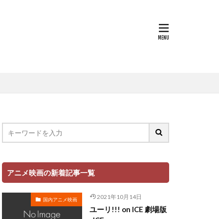
浦しおり
村田志織
貴子
楓
本田望結
朴璐美
本ゆう
杉本沙織
尾銀三
岡洋子
松岡由貴
平孝太郎
千恵美
松坂桃李
アニメ映画の新着記事一覧
映アニメーション
松井恵理子
2021年10月14日
国内アニメ映画
本名陽子
ユーリ!!! on ICE 劇場版
日下由美