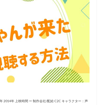
本アニメーション
日本サンライズ
日本テレビ
日本テレビ放送網
日村勇紀
日笠陽子
新谷恵
日野佑美
日野未歩
日
日高政光
日高里菜
日髙のり子
早川毅
早水リサ
早見沙
明石一
新名彩乃
斎藤桃子
斎藤楓子
斎藤歩
斎藤汰鷹
龍音
斎賀みつき
斧アツシ
新井里美
新井陽次郎
新垣樽
房昭之
新木優子
新津ちせ
新海クリエイティブ
新海誠
の王子様製作委員会
新田恵海
新田明男
新田海統
新田真剣佑
慧
木村佳乃
木下浩之
木下直哉｜清丸悟
木下秀雄
木下
木内秀信
木島隆一
木崎文智
木戸衣吹
木本武宏（TKO）
村拓哉
木村昴
木村珠莉
木村皐誠
木村美穂（阿佐ヶ谷姉妹）
梨憲武
木藤聡子
木野日菜
末次美沙緒
朝倉栄介
朝井彩
星野源
星野貴紀
映画「ガラスのうさぎ」製作委員会
映画「日本沈
ロジェクト
映画センター全国連絡会議
春名風花
春日萌花
春
我部和恭
曽根洋介
朝丘雪路
最上嗣生
最上莉奈
有川博
2014年 上映時間 ー 制作会社/配給 C2C キャラクター：声
賀由樹子
有馬瑞香
望月久代
望月健一
望月智充
望田ひ