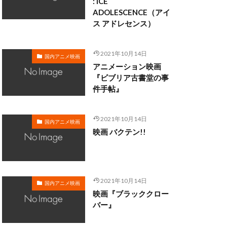
: ICE
ADOLESCENCE（アイ
ス アドレセンス）
野由利加
日野聡
織
新谷真弓
2021年10月14日
国内アニメ映画
斎藤洋一郎
アニメーション映画
助
新田英人
『ビブリア古書堂の事
件手帖』
明比正行
2021年10月14日
隆行
木内 秀信
国内アニメ映画
映画 バクテン!!
木村彩由実
木村良平
加
星野充昭
没」製作委員会
2021年10月14日
国内アニメ映画
映画『ブラッククロー
風亭柳橋
バー』
有本欽隆
まり
犬山イヌコ