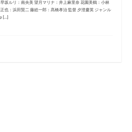
 早坂ルリ：南央美 望月マリナ：井上麻里奈 花園美鶴：小林
能士
遠藤綾
道井悠
遠藤久美子
遠藤卓司
遠藤大智
正也：浜田賢二 藤総一郎：髙橋孝治 監督 夕澄慶英 ジャンル
[…]
藤璃菜
遠藤章史
遠藤純
遠藤純一
郭智博
遊佐浩二
井一圭
酒井美紀
酒井良太
醍醐虎汰朗
醍醐貢正
里村洋
田敦司
遊戯王
進藤尚美
野中秀哲
近木裕哉
赤﨑千夏
木一騎
辰巳努
辻本貴則
辻村真人
辻萬長
辻親八
石真介
進藤一宏
近藤信宏
近藤喜文
近藤好美
近藤孝行
動画
速水奨
逢坂良太
逢葉まどか
進藤あまね
野々村真
木れい子
金田アキ
金田明夫
金田朋子
釘宮理恵
鈴々舎
鈴木ほのか
鈴木みえ
鈴木みのり
鈴木やすし
鈴木ヤスシ
木健一
鈴木健太郎
鈴木利正
鈴木勝美
鈴木千尋
鈴木富
木杏
鈴木杏樹
金澤洪充
金子有希
野呂真愛
野沢聡
島裕史
野川さくら
野末武志
野村信次
野村勝人
野村周
野水伊織
野沢那智
金子大地
野沢雅子
野田圭一
野田順
世俊
金丸淳一
金元寿子
金内吉男
金内喜久夫
金城武
鈴木毬花
虫プロダクション
藤生聖子
藤田咲
藤田彩華