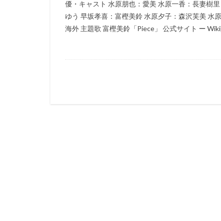
優・キャスト 水原朋也：愛美 水原一香：長妻樹里
猪野学
岡崎
ゆう 早坂孝喜：富樫美鈴 水原夕子：森沢芙美 水原
海外 主題歌 富樫美鈴「Piece」 公式サイト ー Wikip 
遠藤憲一
遠
郷里大輔
酒
重松花鳥
重
越田知明
轟
込山順子
近
近藤隆
追光
赤根和樹
鈴
鈴木あきえ
鈴木信吾
鈴
鈴木敏夫
鈴
野島昭生
野
野村須磨子
野間口徹
金
赤星昇一郎