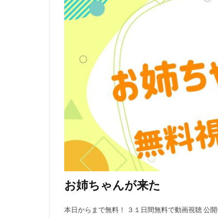
日巻裕二
日
日本ヘラルド映画
日高のり子
新藤乃里子
斎藤隆
斎藤
新妻聖子
新
新生劇場版テニス
星光子
末澤
木内レイコ
朝倉あき
木
木村雅史
木
曽我部和行
お姉ちゃんが来た
映画はなかっぱプ
曽我町子
曽
本日からまで無料！ ３１日間無料で動画視聴 公開年 
有村架純
有