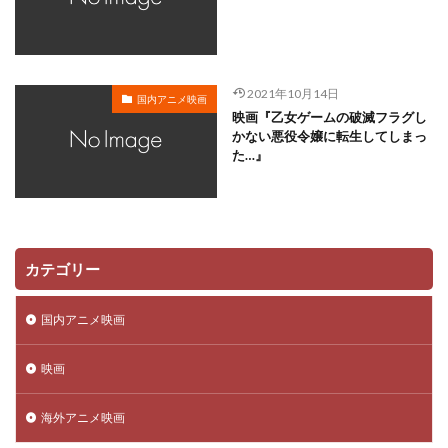
鈴木ほのか
鈴木みえ
鈴木みのり
鈴木やすし
鈴木ヤスシ
金尾哲夫
鈴木信吾
鈴木健一
鈴木健太郎
鈴木利正
鈴木勝美
鈴木千尋
2021年10月14日
国内アニメ映画
鈴木富子
鈴木崚汰
鈴木敏夫
鈴木杏
映画『乙女ゲームの破滅フラグし
かない悪役令嬢に転生してしまっ
鈴木杏樹
金澤洪充
金子有希
野呂真愛
た…』
野沢聡
野島健児
野島昭生
野島裕史
野川さくら
野末武志
野村信次
野村勝人
野村周平
野村道子
野村須磨子
野水伊織
野沢那智
金子大地
野沢雅子
野田圭一
カテゴリー
野田順子
野美紗子
野間口徹
金世俊
金丸淳一
金元寿子
金内吉男
金内喜久夫
国内アニメ映画
金城武
赤羽根健治
赤星昇一郎
鈴木毬花
映画
虫プロダクション
藤生聖子
藤田咲
藤田彩華
藤田春香
藤田淑子
藤田美歌子
藤田陽一
海外アニメ映画
藤真秀
藤谷美紀
藪下泰司
虚淵玄