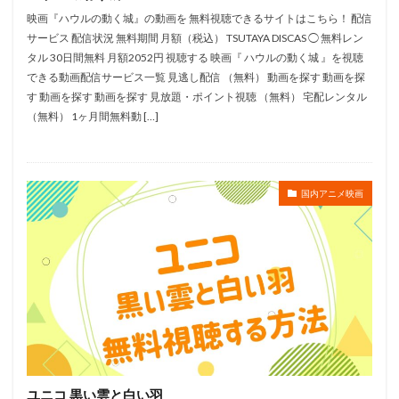
松岡美里
松宮五郎
松岡茉優
松島みのり
映画『ハウルの動く城』の動画を 無料視聴できるサイトはこちら！ 配信
松崎しげる
松嶋菜々子
松平孝太郎
松方弘樹
サービス 配信状況 無料期間 月額（税込） TSUTAYA DISCAS ◯ 無料レン
タル 30日間無料 月額2052円 視聴する 映画『 ハウルの動く城 』を視聴
松本さち
松本まりか
松本ヨシロウ
松本保典
できる動画配信サービス一覧 見逃し配信 （無料） 動画を探す 動画を探
松本修
松寺千恵美
松坂桃李
東北新社
す 動画を探す 動画を探す 見放題・ポイント視聴 （無料） 宅配レンタル
東條加那子
東地宏樹
東宝
東宝映像事業部
（無料） 1ヶ月間無料動 […]
東宝東和
東宝株式会社フジテレビジョン旭通信社
東山奈央
東急エージェンシー
東映
国内アニメ映画
東映アニメーション
東映動画
東映洋画
東美江
松原雅子
東野英治郎
松たか子
松下周平
松井恵理子
松井摩味
松井玲奈
松井菜桜子
松元恵
松元惠
松元環季
松原智恵子
本名陽子
本上まなみ
斎藤恵理
日活株式会社
新谷良子
新道乃里子
日下武史
日下由美
日巻裕二
日本アニメーション
日本サンライズ
日本テレビ
日本テレビ放送網
ユニコ 黒い雲と白い羽