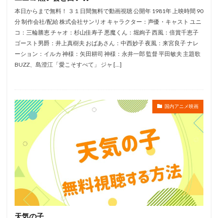
日本ヘラルド映画
日村勇紀
日笠陽子
新谷恵
本日からまで無料！ ３１日間無料で動画視聴 公開年 1981年 上映時間 90
日野佑美
日野未歩
日野由利加
日野聡
分 制作会社/配給 株式会社サンリオ キャラクター：声優・キャスト ユニ
コ：三輪勝恵 チャオ：杉山佳寿子 悪魔くん：堀絢子 西風：倍賞千恵子
日高のり子
日高政光
日高里菜
日髙のり子
ゴースト男爵：井上真樹夫 おばあさん：中西妙子 夜風：来宮良子 ナレ
早川毅
早水リサ
早見沙織
新谷真弓
ーション：イルカ 神様：矢田耕司 神様：永井一郎 監督 平田敏夫 主題歌
新藤乃里子
明石一
新名彩乃
斎藤桃子
BUZZ、島澄江「愛こそすべて」 ジャ […]
斎藤楓子
斎藤歩
斎藤汰鷹
斎藤洋一郎
斎藤隆
斎藤龍音
斎賀みつき
斧アツシ
国内アニメ映画
新井里美
新井陽次郎
新垣樽助
新田英人
新妻聖子
新房昭之
新木優子
新津ちせ
新海クリエイティブ
新海誠
新生劇場版テニスの王子様製作委員会
新田恵海
新田明男
新田海統
新田真剣佑
明比正行
星光子
末澤慧
木村佳乃
木下浩之
木下直哉｜清丸悟
木下秀雄
木下隆行
木内 秀信
木内レイコ
木内秀信
木島隆一
天気の子