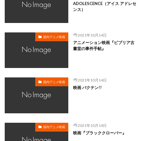
ADOLESCENCE（アイス アドレセ
遠藤卓司
遠藤大智
遠藤広之
遠藤憲一
ンス）
遠藤璃菜
遠藤章史
遠藤純
遠藤純一
郭智博
遊佐浩二
郷田ほづみ
郷里大輔
酒井一圭
酒井美紀
酒井良太
醍醐虎汰朗
2021年10月14日
国内アニメ映画
醍醐貢正
里村洋
里見京子
重松花鳥
アニメーション映画『ビブリア古
書堂の事件手帖』
重田敦司
遊戯王
進藤尚美
野中秀哲
近木裕哉
赤﨑千夏
越後屋コースケ
越田知明
轟木一騎
辰巳努
辻本貴則
辻村真人
辻萬長
辻親八
辻谷耕史
込山順子
2021年10月14日
国内アニメ映画
映画 バクテン!!
近石真介
進藤一宏
近藤信宏
近藤喜文
近藤好美
近藤孝行
近藤春菜
近藤隆
追光動画
速水奨
逢坂良太
逢葉まどか
進藤あまね
野々村真
野中藍
赤根和樹
2021年10月14日
鈴木れい子
金田アキ
金田明夫
金田朋子
国内アニメ映画
映画『ブラッククローバー』
釘宮理恵
鈴々舎馬風
鈴代紗弓
鈴木あきえ