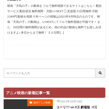
木崎文智
木戸衣吹
木本武宏（TKO）
映画『天気の子』の動画を フルで無料視聴できるサイトはこちら！ 配信
木村彩由実
朝倉あき
木村拓哉
木村昴
サービス 配信状況 無料期間・月額 U-NEXT ◯ 見放題 31日間無料 月額
2189円 動画を視聴 ※本ページの情報は2021年9月時点のものです。 映
木村珠莉
木村皐誠
木村美穂（阿佐ヶ谷姉妹）
画『天気の子』の動画は、U-NEXTにてフルで無料視聴が可能です！ ま
木村良平
木村雅史
木梨憲武
木藤聡子
た、30日間の無料期間があるため、他の作品の動画も無料でお楽しみ頂
木野日菜
末次美沙緒
朝倉栄介
朝井彩加
けますよ♪ 本日からまで無料！ ３０日間 […]
星野充昭
曽我部和行
星野源
星野貴紀
映画「ガラスのうさぎ」製作委員会
映画「日本沈没」製作委員会
映画はなかっぱプロジェクト
映画センター全国連絡会議
春名風花
春日萌花
春風亭柳橋
曽我町子
曽我部和恭
曽根洋介
朝丘雪路
最上嗣生
最上莉奈
有川博
有本欽隆
有村架純
有賀由樹子
有馬瑞香
望月久代
望月健一
アニメ映画の新着記事一覧
望月智充
望田ひまり
犬山イヌコ
猪野学
2021年10月14日
国内アニメ映画
岡崎能士
遠藤綾
道井悠
遠藤久美子
ユーリ!!! on ICE 劇場版 : ICE