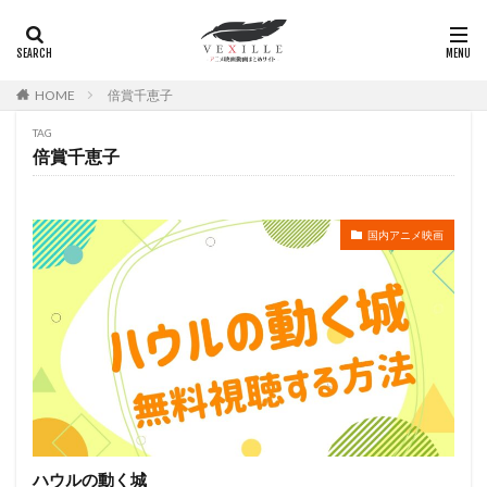
村俊英
村千絵
村山明
村川梨衣
村治学
杉浦しおり
村瀬 歩
村瀬修功
村瀬歩
村田博美
村田和也
村田太志
村田彩
HOME
倍賞千恵子
村田志織
村田雄浩
村野佑太
杜野まこ
TAG
杉田 智和
杉村理加
東京テアトル
本田貴子
倍賞千恵子
本城雄太郎
本多力
本多真梨子
本多知恵子
本多美季
本橋大輔
本渡楓
本田望結
本田紗来
本田翼
本田裕之
本郷みつる
国内アニメ映画
杉村ちか子
朱夏
朴 璐美
朴璐美
杉ありさ
杉井ギサブロー
杉咲花
杉山佳寿
杉山佳寿子
杉山紀彰
杉本ゆう
杉本沙織
来宮良子
東京ムービー新社
本井えみ
松岡禎丞
松尾佳子
松尾衡
松尾銀三
松山ケンイチ
松山洋
松山鷹志
松岡そのか
松岡ミユキ
松岡文雄
松岡洋子
松岡由貴
ハウルの動く城